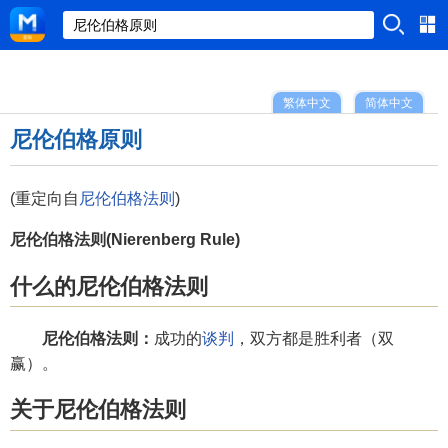
繁体中文
简体中文
尼伦伯格原则
(重定向自
尼伦伯格法则
)
尼伦伯格法则(Nierenberg Rule)
什么的尼伦伯格法则
尼伦伯格法则：
成功的
谈判
，双方都是胜利者（双
赢）。
关于尼伦伯格法则