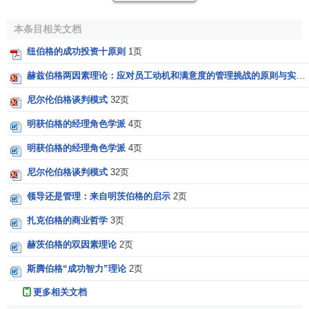
们认为，如果在
商业活动
暗示效应
拉锯效应
安泰效应
M
中，大家都遵循这样的
谈
本条目相关文档
氨基酸组合效应
木桶原理
判原则
与技巧，往往会使
B
墨菲定律
纽伯格的成功投资十原则
1页
彼得原理
蘑菇管理定律
谈判陷入一种误区。我们
不值得定律
马太效应
赫兹伯格两因素理论：应对员工动机和满意度的管理挑战的原则与实践
从实践中得到的教训却
贝尔效应
名片效应
是，这种谈判方式有时最
保龄球效应
米格—25效应
尼尔伦伯格谈判模式
32页
布里特定理
马蝇效应
后谈判各方会不欢而散，
比伦定律
末位淘汰法则
明获伯格的经理角色学派
4页
甚至会破坏了双方今后的
[
编辑
]
柏林定律
麦克莱兰定律
巴菲特定律
目标置换效应
进一步合作机会。
明获伯格的经理角色学派
4页
彼得斯定律
梅考克法则
白德巴定理
摩斯科定理
尼尔伦伯格谈判模式
32页
因此，我们在这里就提出一个谈判要达到什么目的和遵
布利丹效应
美即好效应
循什么标准的问题。从商务角度来看，谈判应使得双方都得
波特定律
马斯洛理论
领导还是管理：来自明茨伯格的启示
2页
布利斯定理
曼狄诺定律
到商务发展的机会。为此，我们遵循的
谈判原则
与技巧至少
扎克伯格的商业哲学
3页
波特法则
冒进现象
应满足以下三个标准：
布朗定律
毛毛虫效应
赫茨伯格的双因素理论
2页
伯恩斯定律
摩尔定律
1、谈判要达成一个明智的协议；
布利斯原则
木桶歪论
斯腾伯格“成功智力”理论
2页
名人效应
2、谈判的方式必须有效率；
拜伦法则
N
更多相关文档
冰淇淋哲学
鲶鱼效应
3、谈判应该可以改进或至少不会伤害谈判各方的关
比林定律
南风法则