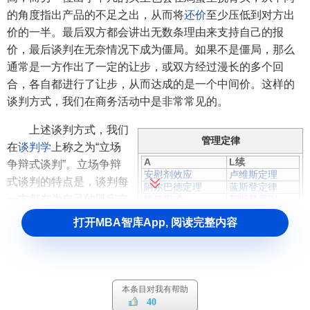
的角度指出产品的不足之出，从而将
还价
至少压低到对方出
价的一半。最后双方都会讲出无数条理由来支持自己的报
价，最后谈判在无奈情况下成为僵局。如果不是僵局，那么
通常是一方作出了一定的让步，或双方经过漫长的多个回
合，各自都进行了让步，从而达成的是一个中间价。这样的
谈判方式，我们在商务活动中是非常常见的。
上述谈判方式，我们
管理定律
在
谈判学
上称之为“立场
A
L续
争辩式谈判”。立场争辩
安慰剂效应
卢维斯定理
式谈判的特点是，谈判每
阿尔巴德定理
蓝斯登定律
一方都在为自己的既定立
暗箱模式
蓝斯登原则
阿尔布莱特法则
垃圾桶理论
场争辩，欲通过一系列的
打开MBA智库App, 阅读完整内容
阿姆斯特朗法则
蓝柏格定理
让步而达成协议。立场争
阿什法则
雷鲍夫法则
艾奇布恩定理
懒蚂蚁效应
辩式的谈判属于最普通的
阿罗的不可能
牢骚效应
传统谈判方式。许多介绍
定理
艾德华定理
洛克忠告
的谈判技巧也都是从这个
本条目对我有帮助
艾科卡用人法则
拉图尔定律
出发点来谈的。然而，我
40
阿伦森效应
鲁尼恩定律