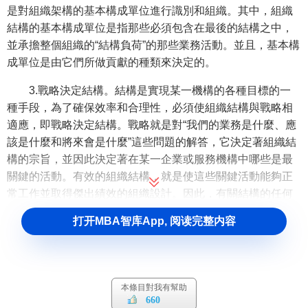
是對組織架構的基本構成單位進行識別和組織。其中，組織
結構的基本構成單位是指那些必須包含在最後的結構之中，
並承擔整個組織的“結構負荷”的那些業務活動。並且，基本構
成單位是由它們所做貢獻的種類來決定的。
3.戰略決定結構。結構是實現某一機構的各種目標的一
種手段，為了確保效率和合理性，必須使組織結構與戰略相
適應，即戰略決定結構。戰略就是對“我們的業務是什麼、應
該是什麼和將來會是什麼”這些問題的解答，它決定著組織結
構的宗旨，並因此決定著在某一企業或服務機構中哪些是最
關鍵的活動。有效的組織結構，就是使這些關鍵活動能夠正
常工作並取得傑出績效的組織設計。因此，有關結構的任何
工作，都必須從目標和戰略出發。
打开MBA智库App, 阅读完整内容
4.日常的
經營管理
、創新和高層管理這三種不同的工作
必須組合在同一組織結構之中，組織結構必須一方面以任務
為中心，另一方面以人為中心，並且既有一條權力的軸線，
本條目對我有幫助
[1]
又有一條責任的軸線。
660