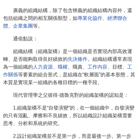
廣義的組織結構，除了包含狹義的組織結構內容外，還
包括組織之間的相互關係類型，如
專業化協作
、
經濟聯合
體
、
企業集團
等。
通俗點說：
組織結構（組織架構）是一個組織是否實現內部高效運
轉、是否能夠取得良好績效的
先決條件
。組織結構通常表現
為一個組織的
人力資源
、
職權
、職責、
工作內容
、目標、
工
作關係
等要素的組合形式，是組織在“軟層面”的基本形態，其
本質是實現某一組織的各種目標的一種手段。
現代管理學之父彼得·德魯克對的組織架構的認知是：
1.組織架構不是“自發演變”的，在一個組織中，自發演變
的只有混亂、摩擦和不良績效，所以組織設計組織架構需要
思考、分析和系統的研究。
2.設計組織架構並不是第一步，而是最後一步。第一步