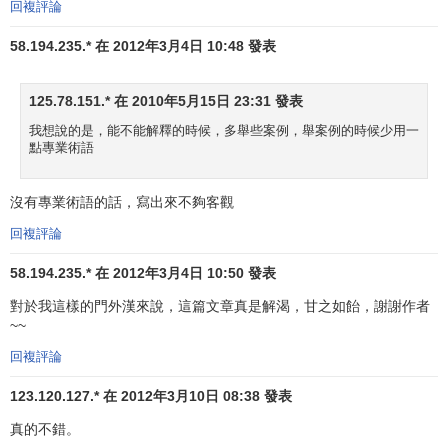
回複評論
緊要，因為過去只能由管理層作出的決策現在已授權給操作
員工自己作決策。除此之外，隨著
自我管理團隊
、
多功能團
58.194.235.* 在 2012年3月4日 10:48 發表
隊
和包含多個上司的新型組織設計思想的盛行，
命令統一性
的概念越來越無關緊要了。當然，許多組織仍然認為通過強
125.78.151.* 在 2010年5月15日 23:31 發表
化命令鏈可以使組織的生產率最高，但今天這種組織越來越
我想說的是，能不能解釋的時候，多舉些案例，舉案例的時候少用一
少了。
點專業術語
控制跨度
沒有專業術語的話，寫出來不夠客觀
一個主管可以有效地指導多少個下屬?這種有關
控制跨度
回複評論
(
span of control
)的問題非常重要，因為在很大程度上，它決
58.194.235.* 在 2012年3月4日 10:50 發表
定著組織要設置多少層次，配備多少管理人員。在其他條件
相同時，控制跨度越寬，
組織效率
越高，這一點可以舉例證
對於我這樣的門外漢來說，這篇文章真是解渴，甘之如飴，謝謝作者
明。
~~
回複評論
假設有兩個組織，基層操作員工都是4096名，如果一個
控制跨度為4，另一個為8，那麼控制跨度寬的組織比控制跨
123.120.127.* 在 2012年3月10日 08:38 發表
度窄的組織在
管理層次
上少兩層，可以少配備800人左右的管
真的不錯。
理人員。如果每名管理人員年均薪水為40 000
美元
，則控制