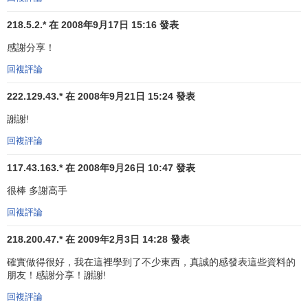
些管理人員因此必須參與決策，或至少應該在事先征求一下
218.5.2.* 在 2008年9月17日 15:16 發表
意見呢？哪些管理人員必須在決策之後予以通知呢？有關上
感謝分享！
述這些問題的答案，在很大程度上決定著某種工作應該歸屬
在哪裡。
回複評論
222.129.43.* 在 2008年9月21日 15:24 發表
在設計組織的基本構成單位的過程中，最後一個步驟是
關係分析。關係分析能夠表明組織的某一項構成要素應該歸
謝謝!
屬在哪裡。負責某項活動的管理人員應該同哪些人一同工
回複評論
作，他必須對負責其他活動的管理人員做出什麼貢獻，而那
些管理人員又應該對他做出哪些貢獻？
117.43.163.* 在 2008年9月26日 10:47 發表
很棒 多謝高手
在
組織結構
中，把一項活動放在適當位置的基本原則，
是使影響它的各種關係儘可能少。同時，這項活動應該放在
回複評論
決定性的關係上，即決定其成功與貢獻效果的關係上，並且
218.200.47.* 在 2009年2月3日 14:28 發表
應該相對簡單、易於接近併成為該單位的中心。規則是：使
確實做得很好，我在這裡學到了不少東西，真誠的感發表這些資料的
關係儘可能少，但每一項關係都要發揮作用。
朋友！感謝分享！謝謝!
組織結構設計的六要素
回複評論