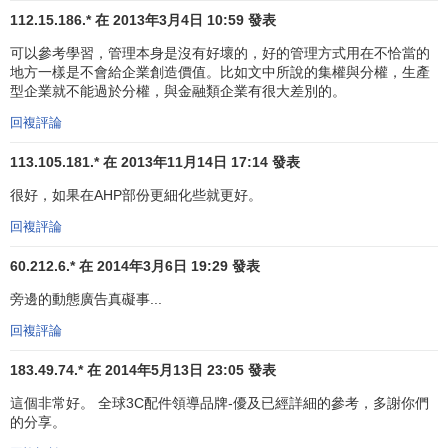
處於他這種職位的人，通常只有12名下屬。
112.15.186.* 在 2013年3月4日 10:59 發表
加寬控制跨度，與各個公司努力
降低成本
、削減企業一
可以參考學習，管理本身是沒有好壞的，好的管理方式用在不恰當的
般
管理費用
、加速
決策過程
、增加靈活性、縮短與顧客的距
地方一樣是不會給企業創造價值。比如文中所說的集權與分權，生產
型企業就不能過於分權，與金融類企業有很大差別的。
離、授權給下屬等的趨勢是一致的。但是，為了避免因控制
跨度加寬而使員工績效降低，各公司都大大加強了
員工培訓
回複評論
的力度和投入。
管理人員
已認識到， 自己的下屬充分瞭解了
113.105.181.* 在 2013年11月14日 17:14 發表
工作之後，或者有問題能夠從同事那兒得到幫助時，他們就
可以駕馭寬跨度的控制問題。
很好，如果在AHP部份更細化些就更好。
回複評論
集權與
分權
60.212.6.* 在 2014年3月6日 19:29 發表
在有些組織中，
高層管理者
制定所有的決策，低層管理人員
旁邊的動態廣告真礙事...
只管執行高層管理者的指示。另一種極端情況是，組織把決
策權下放到最
基層管理
人員手中。前者是高度集權式的組
回複評論
織，而後者則是高度分權式的。
183.49.74.* 在 2014年5月13日 23:05 發表
集權化
(
centralization
)是指組織中的決策權集中於一點的
這個非常好。 全球3C配件領導品牌-優及已經詳細的參考，多謝你們
程度。這個概念只包括正式權威，也就是說，某個位置固有
的分享。
的權力。一般來講，如果組織的高層管理者不考慮或很少考