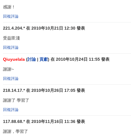
標和活動。一個醫院的主要
職能部門
可能有研究部、護理
感謝！
部、財會部等；而一個職業足球隊則可能設球員人事部、售
回複評論
票部門、旅行及後勤部門等。這種職能分組法的主要優點在
於，把同類專家集中在一起，能夠提高
工作效率
。
職能部門
221.4.204.* 在 2010年10月21日 12:30 發表
化
通過把專業技術、研究方向接近的人分配到同一個部門
受益匪淺
中，來實現
規模經濟
。
回複評論
工作任務也可以根據組織生產的產品類型進行
產品部門
Qiuyuelala
(
討論
|
貢獻
) 在 2010年10月24日 11:55 發表
化
，例如，在
太陽石油產品公司
(
Sun Petroleum Products
)
謝謝~
中，其三大主要領域(原油、潤滑油和蠟製品、化工產品)分別
置於一位
副總裁
統轄之下，這位副總裁是本領域的專家，對
回複評論
與他的生產線有關的一切問題負責，每一位副總裁都有自己
218.14.17.* 在 2010年10月26日 17:05 發表
的生產和營銷部門。這種分組方法的主要優點在於：提高產
品績效的穩定性，因為公司中與某一特定產品有關的所有活
謝謝了 學習了
動都由同一主管指揮。如果一個組織的活動是與服務而不是
回複評論
產品有關，每一種服務活動就可以自然地進行分工。比如，
117.88.68.* 在 2010年11月16日 11:36 發表
一個財會服務公司多半會設有稅務部門、
管理咨詢
部門、審
計部等等，每個部門都會在一個產品或服務經理的指導下，
謝謝，學習了