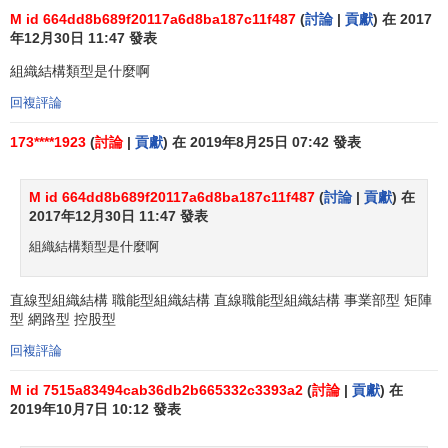
寬。由於個人許可權與組織對員工行為的規定成反比，因此
M id 664dd8b689f20117a6d8ba187c11f487
(
討論
|
貢獻
) 在 2017
工作標準化程度越高，員工決定自己工作方式的權力就越
年12月30日 11:47 發表
小。工作標準化不僅減少了員工選擇工作行為的可能性，而
組織結構類型是什麼啊
且使員工無需考慮其他行為選擇。
回複評論
組織之間或組織內部不同工作之間正規化程度差別很
173****1923
(
討論
|
貢獻
) 在 2019年8月25日 07:42 發表
大。一種極端情況是，眾所周知，某些工作正規化程度很
低，如大學書商(向大學教授推銷公司新書的出版商代理人)工
M id 664dd8b689f20117a6d8ba187c11f487
(
討論
|
貢獻
) 在
作自由許可權就比較大，他們的推銷用語不要求標準劃一。
2017年12月30日 11:47 發表
在行為約束上，不過就是每周交一次推銷報告，並對新書出
組織結構類型是什麼啊
版提出建議。另一種極端情況是那些處於同一齣版公司的職
員與編輯位置的人。他們上午8點要準時上班，否則會被扣掉
直線型組織結構 職能型組織結構 直線職能型組織結構 事業部型 矩陣
半小時工資，而且，他們必須遵守管理人員制定的一系列詳
型 網路型 控股型
盡的
規章制度
。
回複評論
企業組織架構的三個內容
M id 7515a83494cab36db2b665332c3393a2
(
討論
|
貢獻
) 在
2019年10月7日 10:12 發表
企業組織架構包含三個方面的內容：