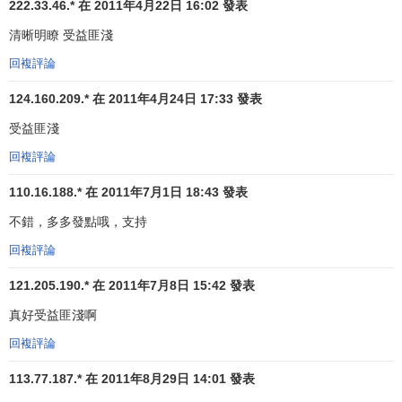
222.33.46.* 在 2011年4月22日 16:02 發表
最高層擴展到最基層，澄清誰向誰報告工作。它能夠回答員
工提出的這種問題：“我有問題時，去找誰?”“我對誰負責?”
清晰明瞭 受益匪淺
回複評論
在討論命令鏈之前，應先討論兩個輔助性概念：權威和
命令統一性
。權威(
authority
)是指管理職位所固有的發佈命令
124.160.209.* 在 2011年4月24日 17:33 發表
並期望命令被執行的權力。為了促進協作，每個管理職位在
受益匪淺
命令鏈中都有自己的位置，每位管理者為完成自己的職責任
務，都要被授予一定的權威。
命令統一性
(
unity of command
)
回複評論
原則有助於保持權威鏈條的連續性。它意味著，一個人應該
110.16.188.* 在 2011年7月1日 18:43 發表
對一個主管，且只對一個主管直接負責。如果命令鏈的統一
不錯，多多發點哦，支持
性遭到破壞，一個下屬可能就不得不窮於應付多個主管不同
命令之間的衝突或優先次序的選擇。
回複評論
時代在變化，
組織設計
的基本原則也在變化。隨著電腦
121.205.190.* 在 2011年7月8日 15:42 發表
技術的發展和給下屬充分
授權
的潮流的衝擊，現在，
命令
真好受益匪淺啊
鏈
、權威、命令統一性等概念的重要性大大降低了。《
商業
回複評論
周刊
》〈
Business Week
〉最近的一篇文章中有兩段話為這
種變化提供了很好的例證：
113.77.187.* 在 2011年8月29日 14:01 發表