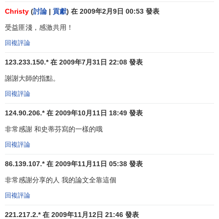
Christy
(
討論
|
貢獻
) 在 2009年2月9日 00:53 發表
管理者
在進行
組織結構設計
時，必須考慮6個關鍵因素：
受益匪淺，感激共用！
工作專門化
、
部門化
、
命令鏈
、
控制跨度
、
集權
與
分權
、
正
規化
。
回複評論
工作專門化
123.233.150.* 在 2009年7月31日 22:08 發表
謝謝大師的指點。
20世紀初，
亨利·福特
(
Henry Ford
)通過建立汽車生產線
而富甲天下，享譽全球。他的做法是，給公司每一位員工分
回複評論
配特定的、重覆性的工作，例如，有的員工只負責裝配汽車
124.90.206.* 在 2009年10月11日 18:49 發表
的右前輪，有的則只負責安裝右前門。通過把工作分化成較
非常感謝 和史蒂芬寫的一樣的哦
小的、
標準化
的任務，使工人能夠反覆地進行同一種操作，
福特利用技能相對有限的員工，每10秒鐘就能生產出一輛汽
回複評論
車。
86.139.107.* 在 2009年11月11日 05:38 發表
福特的經驗表明，讓員工從事專門化的工作，他們的
生
非常感謝分享的人 我的論文全靠這個
產效率
會提高。今天，我們用
工作專門化
(
work
回複評論
specialization
)這個術語或
勞動分工
這類辭彙來描述組織中把
工作任務劃分成若幹步驟來完成的細化程度。
221.217.2.* 在 2009年11月12日 21:46 發表