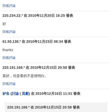
提供一系列服務項目。
回複評論
還有一種部門化方法，即根據地域來進行
地區部門化
。
220.234.22.* 在 2010年11月20日 16:25 發表
例如，就營銷工作來說，根據地域，可分為東、西、南、北4
好
個區域，分片負責。實際上，每個地域是圍繞這個地區而形
成的一個部門。如果一個公司的顧客分佈地域較寬，這種部
回複評論
門化方法就有其獨特的價值。
61.50.138.* 在 2010年11月23日 08:34 發表
位於紐約州北部的
雷諾茲金屬公司
(Reynolds Metals)鋁
thanks
試管廠，
生產過程
由5個部門組成：鑄造部、鍛壓部、制管
回複評論
部、成品部、檢驗包裝運輸部。這是一個根據
生產過程
來進
行部門化的例子。公司這樣做的主要原因在於，在鋁 試管生
220.191.168.* 在 2010年12月15日 20:58 發表
產過程中， 由每個部門負責一個特定生產環節的工作。金屬
甚好，但是看的不是很明白。
首先被鑄造成巨大的胚料；然後送到鍛壓部，被擠壓成鋁
回複評論
管；再把鋁管轉送到試管部，由試管部負責把它們做成體積
各異、形狀不同的試管；然後把這些試管送給成品部，由它
鲈鱼
(
討論
|
貢獻
) 在 2010年12月16日 11:01 發表
負責切割、清洗工作；最後，產品進入檢驗、包裝、運輸
部。由於不同的環節需要不同的技術，因此這種部門化方法
220.191.168.* 在 2010年12月15日 20:58 發表
對於在生產過程中進行同類活動的歸併提供了基礎。