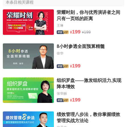
本条目相关课程
2.哪些領域的績效不佳會影響到企業的成果，甚至會影
響到企業的存在？
荣耀时刻，你与优秀演讲者之间
只有一页纸的距离
3.在本組織中，真正具有重要性的價值是什麼？
王琳
199
199
¥
¥
上述三個問題有助於識別出關鍵活動，管理者必須識別
和界定這些關鍵活動，並把它們配置在組織的核心地位。以
8小时参透全面预算精髓
此為基礎，接下來就是按照各種活動所做出貢獻的類別來歸
徐华
類。
199
首先，是產生成果的活動。即產生與整個
企業績效
直接
¥
或間接相關的成果的各種活動。在這些活動中，有些直接產
组织罗盘——激发组织活力,实现
生收益，其他一些則貢獻出可以衡量的成果。主要如創新活
降本增效
動、銷售活動、人員的招募與培訓以及
信息活動
等等。
张华丽
第二類活動是支持性活動。這些活動本身並不產生成
199
¥
果，而只有企業中的其他單位利用了它們的“輸出”以後才能產
生成果。如“道德”活動、咨詢、教育及顧問等等。
绩效管理八步法，教你掌握绩效
管理实战方法论
第三類活動是同企業成果沒有直接或間接關係的純粹的