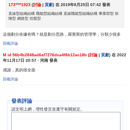
173****1923
(
討論
|
貢獻
) 在 2019年8月25日 07:42 發表
單位、部門和崗位的設置。
直線型組織結構 職能型組織結構 直線職能型組織結構 事業部型 矩
企業組織單位、部門和崗位的設置，不是把一個企業組
陣型 網路型 控股型
織分成幾個部分，而是企業作為一個服務於特定目標的組
織，必須由幾個相應的部分構成，就像人要走路就需要腳一
這個劃分依據有嗎？就是劃分思路，羅賓斯的管理學，分類少很多
樣。它不是由整體到部分進行分割，而是整體為了達到特定
回複評論
目標，必須有不同的部分。這種關係不能倒置。
M id 56b4b2848ad6af7276dca4f6b12ac18b
(
討論
|
貢獻
) 在 2022
各個單位、部門和崗位的職責、權力的界定。
年11月17日 20:57 · 河南 發表
感謝，真的很全面
這是對各個部分的目標功能作用的界定。如果一定的構
成部分，沒有不可或缺的目標功能作用，就像人的尾巴一樣
回複評論
會萎縮消失。這種界定就是一種分工，但卻是一種有機體內
部的分工。嘴巴可以吃飯，也可以用於呼吸。
發表評論
單位、部門和崗位角色相互之間關係的界定。
請文明上網，理性發言並遵守有關規定。
這就是界定各個部分在發揮作用時，彼此如何協調、配
合、補充、替代的關係。