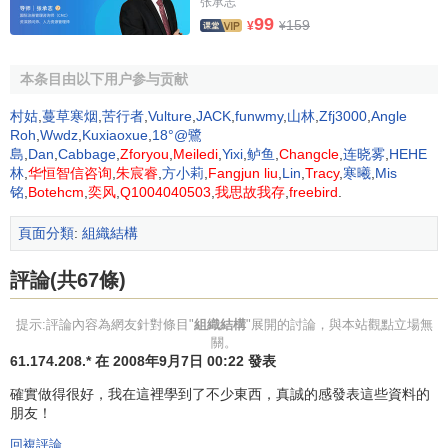
张承志
輔助性活動。如保健和廠務活動等。
99
159
¥
¥
最後一類在性質上同以上各類都不相同，是
高層管理
活
本条目由以下用户参与贡献
動。
村姑
,
蔓草寒烟
,
苦行者
,
Vulture
,
JACK
,
funwmy
,
山林
,
Zfj3000
,
Angle
為什麼要對活動進行分類呢？這一問題的答案是：需要
Roh
,
Wwdz
,
Kuxiaoxue
,
18°@鷺
以不同的方式來對待在貢獻上各不相同的活動。各種活動的
島
,
Dan
,
Cabbage
,
Zforyou
,
Meiledi
,
Yixi
,
鲈鱼
,
Changcle
,
连晓雾
,
HEHE
林
,
华恒智信咨询
,
朱宸睿
,
方小莉
,
Fangjun liu
,
Lin
,
Tracy
,
寒曦
,
Mis
貢獻，決定了它們的地位和配置：關鍵活動絕不應該排在非
铭
,
Botehcm
,
奕风
,
Q1004040503
,
我思故我存
,
freebird
.
關鍵活動之後；產生收益的活動絕不應該排在不產生收益的
活動之後；支持性活動絕不應該同產生收益的活動和為成果
頁面分類
:
組織結構
做出貢獻的活動混淆起來，而應該予以區分。
評論(共67條)
如何把結構單位“配置”起來？
提示:評論內容為網友針對條目"
組織結構
"展開的討論，與本站觀點立場無
要把構成組織的各種結構單位“配置”起來，搭建起一個
組
關。
織架構
，還需要另外兩項工作：
決策分析
和關係分析。
61.174.208.* 在 2008年9月7日 00:22 發表
確實做得很好，我在這裡學到了不少東西，真誠的感發表這些資料的
關於決策分析。取得實現目標所必須的績效，需要一些
朋友！
什麼決策呢？它們是一些什麼類型的決策呢？它們應該在組
回複評論
織的哪一層次上做出呢？它們涉及或影響到哪些活動呢？哪