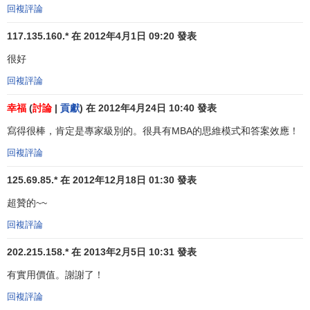
回複評論
跨度寬的組織每年在管理人員薪水上就可節省3 200萬美元。
顯然，在成本方面，控制跨度寬的
組織效率
更高。但是，在
117.135.160.* 在 2012年4月1日 09:20 發表
某些方面寬跨度可能會降低組織的有效性，也就是說，如果
很好
控制跨度過寬，由於主管人員沒有足夠的時間為下屬提供必
要的領導和支持，員工的
績效
會受到不良影響。
回複評論
幸福
(
討論
|
貢獻
) 在 2012年4月24日 10:40 發表
控制跨度窄也有其好處，把控制跨度保持在5人一6人，
管理者就可以對員工實行嚴密的控制。但控制跨度窄主要有3
寫得很棒，肯定是專家級別的。很具有MBA的思維模式和答案效應！
個缺點：第一，正如前面S指出的，
管理層次
會因此而增多，
回複評論
管理成本
會大大增加。第二，使組織的垂直溝通更加複雜。
管理層次
增多也會減慢決策速度，並使
高層管理人員
趨於孤
125.69.85.* 在 2012年12月18日 01:30 發表
立。第三，
控制跨度
過窄易造成對下屬監督過嚴，妨礙下屬
超贊的~~
的自主性。
回複評論
近幾年的趨勢是加寬控制跨度。例如，在
通用電氣公司
202.215.158.* 在 2013年2月5日 10:31 發表
和
雷諾金屬公司
這樣的大公司中，控制跨度已達10人一12
有實用價值。謝謝了！
人，是15年前的2倍。湯姆·斯密斯是卡伯利恩公司(Carboline
Co．)的一名地區經理，直接管轄27人，如果是在20年前，
回複評論