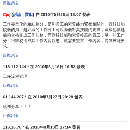
回複評論
現在，大多數管理人員並不認為工作專門化已經過時，
也不認為它還是提高生產率的不竭之源。他們認識到了在某
Cjcj
(
討論
|
貢獻
) 在 2010年5月26日 16:07 發表
些類型的工作中工作專門化所起到的作用，以及使用過頭可
工作專業化的粗細劃分，是和員工的素質能力緊密相關的。對於技能
能帶來的問題。例如，在
麥當勞
快餐店，管理人員們運用工
較低的員工越細緻的工作分工可以降低對其技能的要求，這樣他就越
作專門化來提高生產和售賣漢堡包、炸雞的效率。大多數衛
能夠合格完成工作任務，而對於技能和素質較高的員工，單一的工作
分工很容易造成其工作內容疲憊，就需要豐富工作內容，提供技能要
生保健組織中的醫學專家也使用工作專門化。但是，像
奧帝
求。
康公司
和
土星公司
則通過豐富員工的
工作內容
，降低工作專
門化程度而獲得了成功。
回複評論
118.112.144.* 在 2010年6月16日 16:53 發表
部門化
工序流程管理
一旦通過工作專門化完成任務細分之後，就需要按照類
回複評論
別對它們進行分組以便使共同的工作可以進行協調。工作分
類的基礎是
部門化
(departmenta—lization)。
61.144.207.* 在 2010年7月27日 20:28 發表
對工作活動進行分類主要是根據活動的職能。
製造業
的
感謝分享！！！
經理通過把工程、
會計
、製造、
人事
、
採購
等方面的專家劃
回複評論
分成共同的部門來組織其工廠。當然，根據職能進行部門的
116.16.76.* 在 2010年8月10日 17:14 發表
劃分適用於所有的組織。只有職能的變化可以反映組織的目