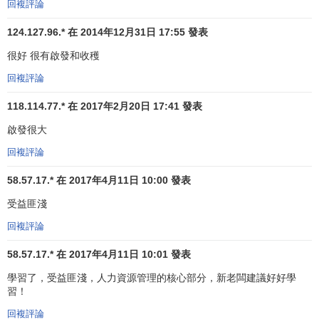
回複評論
慮基層人員的意見就決定組織的主要事宜，則這個組織的集
權化程度較高。相反，基層人員參與程度越高，或他們能夠
124.127.96.* 在 2014年12月31日 17:55 發表
自主地作出決策，組織的
分權化
(decentralization)程度就越
很好 很有啟發和收穫
高。
回複評論
集權式
與
分權式
組織在本質上是不同的。在
分權式組織
118.114.77.* 在 2017年2月20日 17:41 發表
中，採取行動、解決問題的速度較快，更多的人為決策提供
啟發很大
建議，所以，員工與那些能夠影響他們的工作生活的決策者
隔膜較少，或幾乎沒有。
回複評論
近年來，分權式決策的趨勢比較突出，這與使組織更加
58.57.17.* 在 2017年4月11日 10:00 發表
靈活和主動地作出反應的
管理思想
是一致的。在大公司中，
受益匪淺
基層管理人員更貼近生產實際，對有關問題的瞭解比高層管
回複評論
理者更詳實。因此，像
西爾斯
和
盤尼
(
J．C．Penny
)這樣的大
型零售公司，在庫存貨物的選擇上，就對他們的商店管理人
58.57.17.* 在 2017年4月11日 10:01 發表
員授予了較大的決策權。這使得他們的商店可以更有效地與
學習了，受益匪淺，人力資源管理的核心部分，新老闆建議好好學
當地商店展開競爭。與之相似，
蒙特利爾銀行
把它在加拿大
習！
的1 164家分行組合成236個社區，即在一個有限地域內的一
回複評論