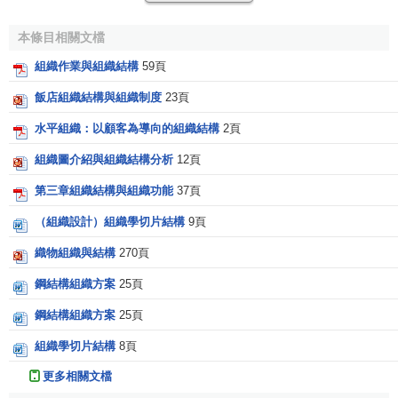
組織結構的正式規範
本條目相關文檔
組織作業與組織結構
59頁
組織結構是一些“形式”，而形式必須滿足一些正式的規
範。組織結構特別要滿足以下一些最低要求：清晰性、經濟
飯店組織結構與組織制度
23頁
性、願景的方向、對個人任務和共同任務的理解、決策、穩
水平組織：以顧客為導向的組織結構
2頁
[2]
定性和適應性以及永存性與自我更新。
組織圖介紹與組織結構分析
12頁
[2]
組織結構的基本構成單位
第三章組織結構與組織功能
37頁
（組織設計）組織學切片結構
9頁
如何識別和組織？
織物組織與結構
270頁
組織者在設計組織的基本構成單位時，需要發現組織結
鋼結構組織方案
25頁
構中“承擔重任”的部分，即各項關鍵活動。
組織設計
可以從以
下問題開始：
鋼結構組織方案
25頁
組織學切片結構
8頁
1.為了達到公司的目標，必須在哪個領域有出色的表
現？
更多相關文檔