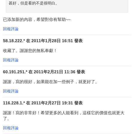
甚好，但是看的不是很明白。
過程部門化
方法適用於產品的生產，也適用於顧客的服
務。例如，如果你到一家州屬機動車輛管理辦公室去辦駕駛
已添加新的內容，希望對你有幫助~~
執照，你必須跑好幾個部門。在某個州，辦理駕照必須經過3
回複評論
個步驟，每個步驟由一個獨立部門負責：(1)負責核查工作的
機動車輛分部；(2)負責辦理駕照具體工作的駕照部；(3)負責
58.18.222.* 在 2011年1月28日 16:51 發表
收費的財務部。
收藏了。謝謝您的無私奉獻！
最後一種部門化方法是根據顧客的類型來進行
顧客部門
回複評論
化
。例如，一家銷售
辦公設備
的公司可下設3個部門：零售服
60.191.251.* 在 2011年2月21日 11:36 發表
務部、批發服務部、政府部門服務部比較大的法律事務所可
謝謝，寫的很好，如果能在加一些例子，就更好了。
根據其服務對象是公司還是個人來分設部門。
回複評論
根據顧客；類型來劃分部門的理論假設是，每個部門的
顧客存在共同的問題和要求，因此；通過為他們分別配置有
116.228.1.* 在 2011年2月27日 19:31 發表
關專家，能夠滿足他們的需要。
謝謝！寫的非常好！希望更多的人能看到，這樣它的價值也就更大
了。
大型組織進行部門化時，可能綜合利用上述各種方法，
回複評論
以取得較好的效果。例如，一家大型的日本電子公司在進行