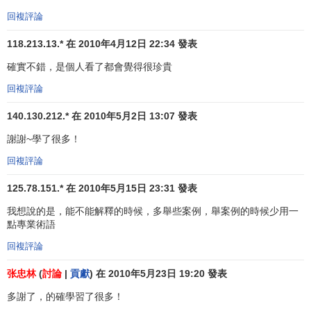
面的運行效率。通過重覆性的工作，員工的技能會有所提
回複評論
高，在改變工作任務或在工作過程中安裝、拆卸工具及設備
所用的時間會減少。同樣重要的是，從組織角度來看，實行
118.213.13.* 在 2010年4月12日 22:34 發表
工作專門化，有利於提高組織的培訓效率。挑選並訓練從事
確實不錯，是個人看了都會覺得很珍貴
具體的、重覆性工作的員工比較容易，
成本
也較低。對於高
回複評論
度精細和複雜的操作工作尤其是這樣。例如，如果讓一個員
工去生產一整架飛機，
波音公司
一年能造出一架大型波音客
140.130.212.* 在 2010年5月2日 13:07 發表
機嗎?最後，通過鼓勵專門領域中進行發明創造，改進機器，
謝謝~學了很多！
工作專門化有助於提高效率和
生產率
。
回複評論
20世紀50年代以前，
管理人員
把工作專門化看作是提高
125.78.151.* 在 2010年5月15日 23:31 發表
生產率的不竭之源，或許他們是正確的，因為那時工作專門
化的應用尚不夠廣泛，只要引入它，幾乎總是能提高生產
我想說的是，能不能解釋的時候，多舉些案例，舉案例的時候少用一
點專業術語
率。但到了60年代以後，越來越多的證據表明，好事做過了
頭就成了壞事。在某些工作領域，達到了這樣一個頂點：由
回複評論
於工作專門化，人的非經濟性因素的影響(表現為厭煩情緒、
张忠林
(
討論
|
貢獻
) 在 2010年5月23日 19:20 發表
疲勞感、壓力感、低生產率、低質量、
缺勤率
上升、流動率
上升等)超過了其經濟性影響的優勢.
多謝了，的確學習了很多！