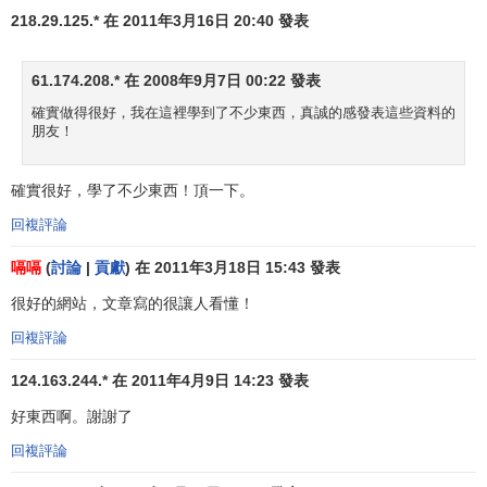
部門化時，根據職能類型來組織其各分部；根據生產過程來
218.29.125.* 在 2011年3月16日 20:40 發表
組織其製造部門；把銷售部門分為7個地區的工作單位；又在
每個地區根據其顧客類型分為4個顧客小組。但是，90年代有
61.174.208.* 在 2008年9月7日 00:22 發表
兩個傾向較為普遍：第一，以顧客為基礎進行部門化越來越
確實做得很好，我在這裡學到了不少東西，真誠的感發表這些資料的
受到青睞。為了更好地掌握顧客的需要，並有效地對顧客需
朋友！
要的變化作出反應，許多組織更多地強調以顧客為基礎劃分
部門的方法。例如，
施樂公司
已取消了公司市場部的設置，
確實很好，學了不少東西！頂一下。
把
市場研究
的專家排除在這個領域之外。這樣使得公司能更
回複評論
好地瞭解誰是它的顧客，並更快地滿足他們的需要。第二個
傾向是，堅固的職能性部門被跨越傳統部門界限的
工作團隊
嗝嗝
(
討論
|
貢獻
) 在 2011年3月18日 15:43 發表
所替代。
很好的網站，文章寫的很讓人看懂！
命令鏈
回複評論
20年前，命令鏈的概念是
組織設計
的基石，但今天它的
124.163.244.* 在 2011年4月9日 14:23 發表
重要性大大降低不過在決定如何更好地
設計組織
結構時，管
好東西啊。謝謝了
理者仍需考慮命令鏈的意義。
回複評論
命令鏈
(
chain of command
)是一種不間斷的權力路線，從組織