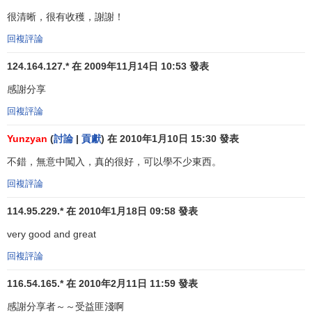
工作專門化的實質是：一個人不是完成一項工作的全
很清晰，很有收穫，謝謝！
部，分解成若幹步驟，每一步驟由一個人獨立去做。就其實
回複評論
質來講，只負責整個工作活動的一部分，而不是全部活動。
124.164.127.* 在 2009年11月14日 10:53 發表
20世紀40年代後期，
工業化
國家大多數生產領域的工作
感謝分享
都是通過工作專門化來完成的。
管理人員
認為，這是一種最
回複評論
有效地利用
員工技能
的方式。在大多數組織中，有些工作需
要技能很高的員工來完成，有些則不經過訓練就可以做好。
Yunzyan
(
討論
|
貢獻
) 在 2010年1月10日 15:30 發表
如果所有的員工都參與組織製造過程的每一個步驟，那麼，
不錯，無意中闖入，真的很好，可以學不少東西。
就要求所有的人不僅具備完成最複雜的任務所需要的技能，
而且具備完成最簡單的任務所需要的技能。結果，除了從事
回複評論
需要較高的技能或較複雜的任務以外，員工有部分時間花費
114.95.229.* 在 2010年1月18日 09:58 發表
在完成低技能的工作上。由於高技能員工的報酬比低技能的
very good and great
員工高，而
工資
一般是反映一個人最高的技能水平的，因
此，付給高技能員工高薪，卻讓他們做簡單的工作，這無疑
回複評論
是對
組織資源
的浪費。
116.54.165.* 在 2010年2月11日 11:59 發表
通過實行工作專門化，管理層還尋求提高組織在其他方
感謝分享者～～受益匪淺啊