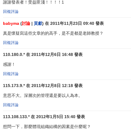
謝謝發表者！受益匪淺！！！！1
3月中旬一個星期三的上午， 查爾斯·凱瑟困惑地掃視了
一眼從公司
配送中心
送來的存貨報告。根據電腦列印出來的
回複評論
報告， 玫瑰牌上光油只能保證3天的供貨了， 遠遠低於公司
babyma
(
討論
|
貢獻
) 在 2011年11月23日 09:40 發表
要求的3周半的
庫存
要求。但凱瑟知道， 公司設在密蘇里州
傑弗遜城的工廠兩天前剛運來346箱(每箱12瓶)上光油， 玫瑰
真是懷疑寫這些文章的的高手，是不是都是老師教授？
牌上光油一定是被搶購一空了。他便打開自己與生產線相聯
回複評論
的電腦， 把批示輸進去：在周四上午再生產400箱上光油。
110.180.0.* 在 2011年12月6日 16:48 發表
這是一位計劃經理工作日程中的一段小插曲， 對不對?
感謝！
但事實上凱瑟不是管理人員，他只是生產線上的一名工人，
回複評論
官方的頭銜是“生產線協調員”， 是公司上百名工作於電腦網
路上的工人中的一員。他們有權檢查核對貨物運送情況， 安
115.173.9.* 在 2011年12月8日 12:18 發表
排自己的
工作負荷
， 並經常從事以前屬於管理人員領域的工
意思不大。深層次的管理還是要以人為本。
作。
回複評論
現在一個基層雇員能在幾秒鐘內得到20年前只有
高層管
113.108.133.* 在 2012年1月5日 15:40 發表
理人員
才能得到的信息。同樣，隨著電腦技術的發展， 日益
使組織中任何位置的員工都能同任何人進行交流，而不需通
想問一下，那麼體現組織結構的因素是什麼呢？
過正式渠道。而且，權威的概念和命令鏈的維持越來越無關