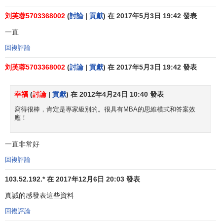
組分行，每個社區設一名經理，他在自己所轄各行之間可以
自由巡視，各個分行之間最長距離不過20分鐘的路程。他對
刘芙蓉5703368002
(
討論
|
貢獻
) 在 2017年5月3日 19:42 發表
自己轄區內的問題反應遠遠快於公司總部的高級主管，處理
一直
方式也會更得當。
IBM
的歐洲總監瑞納托·瑞沃索採取類似的
回複評論
辦法把歐洲大陸的公司分成200個獨立自主的商業單位，每個
單位都有自己的利潤目標、
員工激勵
方式、重點顧客。“以前
刘芙蓉5703368002
(
討論
|
貢獻
) 在 2017年5月3日 19:42 發表
我們習慣於
自上而下
的管理，像在軍隊中一樣。”瑞沃索說，
“現在，我們儘力使員工學會
自我管理
。
幸福
(
討論
|
貢獻
) 在 2012年4月24日 10:40 發表
正規化
寫得很棒，肯定是專家級別的。很具有MBA的思維模式和答案效
應！
正規化
(
formalization
)是指組織中的工作實行標準化的程
度。如果一種工作的正規化程度較高，就意味著做這項工作
一直非常好
的人對
工作內容
、
工作時間
、
工作手段
沒有多大自主權。人
回複評論
們總是期望員工以同樣的方式投入工作，能夠保證穩定一致
的產出結果。在高度正規化的組織中，有明確的
工作說明
103.52.192.* 在 2017年12月6日 20:03 發表
書
，有繁雜的組織規章制度，對於工作過程有詳盡的規定。
真誠的感發表這些資料
而正規化程度較低的工作，相對來說，工作執行者和日程安
回複評論
排就不是那麼僵硬，員工對自己工作的處理許可權就比較