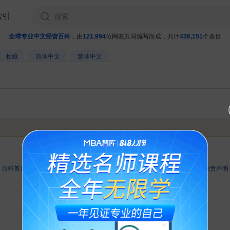
索引
全球专业中文经管百科
，由
121,994
位网友共同编写而成，共计
436,151
个条目
收藏
简体中文
繁体中文
此页面最后修订：14:02,2010年6月13日.
-
百科首页
-
关于百科
-
客户端
-
人才招聘
-
广告合作
-
权利通知
-
联系我们
-
免责声明
©2026 MBAlib.com, All rights reserved.
闽公网安备 35020302032707号