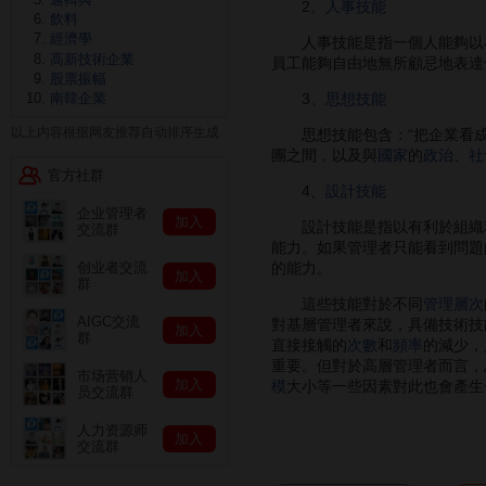
2、
人事技能
飲料
經濟學
人事技能是指一個人能夠以小
高新技術企業
員工能夠自由地無所顧忌地表達
股票振幅
3、
思想技能
南韓企業
以上内容根据网友推荐自动排序生成
思想技能包含：“把企業看成
團之間，以及與
國家
的
政治
、
社
官方社群
4、
設計技能
企业管理者
加入
設計技能是指以有利於組織利
交流群
能力。如果管理者只能看到問題
的能力。
创业者交流
加入
群
這些技能對於不同
管理層次
AIGC交流
對基層管理者來說，具備技術技
加入
群
直接接觸的
次數
和
頻率
的減少，
重要。但對於高層管理者而言，
市场营销人
加入
模
大小等一些因素對此也會產生
员交流群
人力资源师
加入
交流群