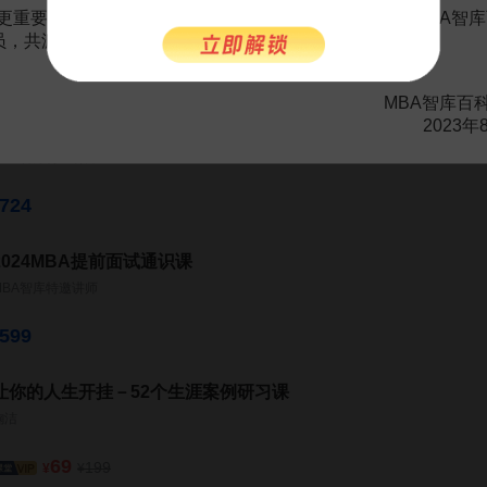
基层员工综合素质提升系统班
更重要的是长期以来您对百科频道的支持。诚邀您加入MBA智库
MBA智库特邀讲师
会员，共渡难关，共同见证彼此的成长和进步！
753
MBA智库百
2023年
基层员工营销能力提升系统班
MBA智库特邀讲师
724
2024MBA提前面试通识课
MBA智库特邀讲师
599
让你的人生开挂－52个生涯案例研习课
鞠洁
69
199
¥
¥