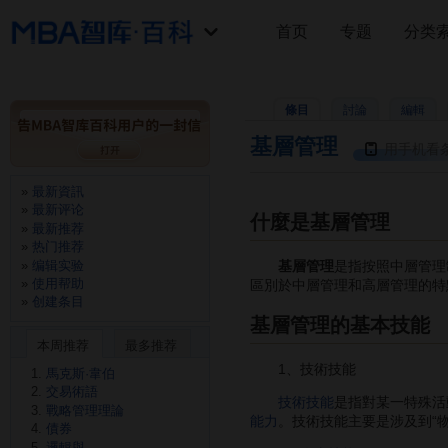
首页
专题
分类
條目
討論
編輯
基層管理
用手机看
最新資訊
最新评论
什麼是基層管理
最新推荐
热门推荐
编辑实验
基層管理
是指按照中層管理
使用帮助
區別於中層管理和高層管理的特
创建条目
基層管理的基本技能
本周推荐
最多推荐
1、技術技能
馬克斯·韋伯
交易術語
技術技能
是指對某一特殊活
戰略管理理論
能力
。技術技能主要是涉及到“物
債券
邏輯與