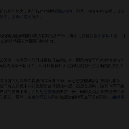
起合作的努力，也即協作精神和
團隊精神
，創造一種良好的氛圍，以使
領導
、
激勵
和
溝通
能力。
部分的改變如何能影響所有其他各部分，併進而影響個別
企業
與
工業
、社
並瞭解這些因素之間關係的能力。
必須像一名優秀的設計師那樣具備找出某一問題切實可行的解決辦法的
必須具備這樣一種能力，即能夠根據所面臨的現狀找出行得通的解決方法
者
所處的組織層次從低到高逐漸下降，而思想技能和設計技能則相反。
管理者在組織中的組織層次從基層往中層、高層發展時，隨著他同下級
技能的要求下降，而對
思想技能
的要求上升，同時具備人事技能仍然很
則很低。當然，這種
管理技能
和組織層次的聯繫並不是絕對的，
組織規