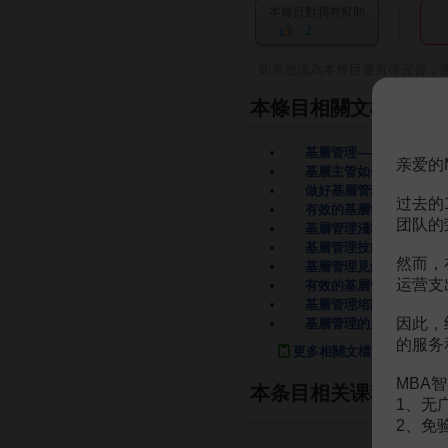
本條目對我有幫助
2
如果您認為本條目還有待完善，
本條目相關文檔
基層管理——企業中的基
亲爱的
基層主管如何與下屬 溝
做好基層管理者
34頁
过去的
有效的基層管理者
56頁
团队的
基層管理淺析
2頁
基層管理技能
22頁
然而，
基層管理見解
15頁
运营支
有效的基層管理者
56頁
基層管理培訓
146頁
因此，
基層管理的力量
1頁
的服务
更多相關文檔
MBA智
本条目相关课程
1、无
2、免