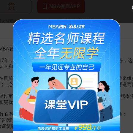
赏
MBA智库APP
。
需要補充新內容或修改錯誤內容，請
編輯條目
或
投訴舉報
告MBA智库百科用户的一封信
層管理者
88頁
MBA智库百科用户：
通（基層管理）
75頁
17年，百科频道一直以免费公益的形式为大家提供知识服务，这
荣幸和骄傲。
在目前越来越严峻的经营挑战下，单纯依靠不断增加广告位来维
出，必然会越来越影响您的使用体验，这也与我们的初衷背道而
经过审慎地考虑，我们决定推出VIP会员收费制度，以便为您提
和更优质的内容。
库百科VIP会员（9.9元 / 年，
点击开通
），您的权益将包括：
广告阅读；
验证复制。