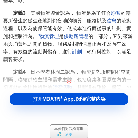
基本活動。”
定義3
：美國物流協會認為，“物流是為了符合
顧客
的需
要所發生的從生產地到銷售地的物質、服務以及
信息
的流動
過程，以及為使保管能有效、低成本進行而從事的計劃、實
施和控制行為。”
物流管理
是
供應鏈管理
的一部分，它對來源
地與消費地之間的貨物、服務及相關信息正向和反向有效
率、有效益的流動與儲存，進行
計劃
、執行與控制，以滿足
顧客要求。
定義4
：日本學者林周二認為，“物流是剋服時間和空間
間隔，聯結供給主體和需求主體，包括廢棄和還原在內的一
切資材的物理性移動的
經濟活動
。具體說有運輸、保管、包
裝、
搬運
等物資流通活動及與之相關的
信息活動
”。
打开MBA智库App, 阅读完整内容
定義5
：聯合國物流委員會1999年對物流作了新的界
定，它指出，“物流”是為了滿足
消費者需要
而進行的從起點到
終點的原材料、中間過程庫存、最終產品和相關信息有效流
本條目對我有幫助
動和存儲計劃、實現和控制管理的過程。
200