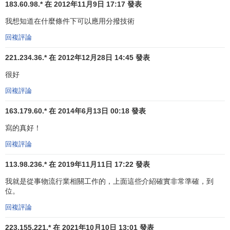
我國開始使用物流一詞始於1979年（有人認為，
孫中山
183.60.98.* 在 2012年11月9日 17:17 發表
主張貿暢其流，可以說是我國物流思想的起源）。1979年6
我想知道在什麼條件下可以應用分撥技術
月，我國物資工作 者代表團赴日本參加第三屆國際物流會
回複評論
議，回國後在考察報告中第一次引 用和使用物流這一述語。
但當時有一段小的曲折，當時商業部提出建立
物流中心
的問
221.234.36.* 在 2012年12月28日 14:45 發表
題，曾有人認為物流一詞來自日本，有崇洋之嫌，乃改為建
很好
立儲運中心。其實，
儲存
和運輸雖是物流的主體，但物流通
回複評論
更廣的外延。而且物流是日本引用的漢語，物流作為實物流
通的簡稱， 提法既科學合理，又確切易懂。不久仍恢復稱為
163.179.60.* 在 2014年6月13日 00:18 發表
物流中心
。1988年臺灣也開始使用物流這一概念。 1989年4
寫的真好！
月，第八屆國際物流會議在北京召開，物流一詞的使用日益
普遍。
回複評論
2、
現代物流
（Logistics）
113.98.236.* 在 2019年11月11日 17:22 發表
我就是從事物流行業相關工作的，上面這些介紹確實非常準確，到
在第二次世界大戰期間，美國對軍火等進行的戰時供應
位。
中，首先採取了
後勤管理
（
Logistics Management
）這一名
回複評論
詞,對軍火的運輸、補給、屯駐等進行全面管理。從此，後勤
逐漸形成了單獨的學科，並不斷發展為後勤工程（
Logistics
223.155.221.* 在 2021年10月10日 13:01 發表