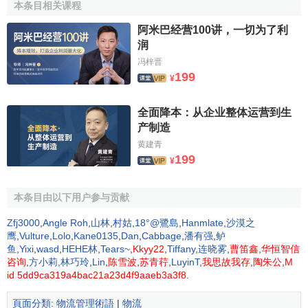
本条目相关课程
物流作為一門科學的誕生是社會生產力發展的結果。在
長期的社會發展過程中，不少學者們經過長期的理論醞釀，
阿米巴经营100讲，一切为了利
逐漸認識到在生產活動中，過去被人們看成
生產過程
、生產
润
工藝的組成領域里，詳細分析起來有一種活動是沒有直接參
冯梓晋
199
与實際生產製造過程的，而是與工藝有關但卻另有特性，那
¥
就是物流。生產活動如果進行專業的細分，又可分成兩個組
成部分，一部分是生產工藝活動，一部分是物流活動。通過
全面降本：从企业整体运营到生
产制造
對物流這一概念的起源和發展進行探索，我們可以認識到物
黄建青
流的發展歷程。
199
¥
1、
傳統物流
（Physical Distribution）
本条目由以下用户参与贡献
物流的概念是隨著交易對象和環境變化而發展的，因此
需要從歷史的角度來考察。物流在英語中最初為Physical
Zfj3000
,
Angle Roh
,
山林
,
村姑
,
18°@鷺島
,
Hanmlate
,
沙漠之
鹰
,
Vulture
,
Lolo
,
Kane0135
,
Dan
,
Cabbage
,
潘有强
,
鲈
Distribution(傳統意義上的物流)。Distribution一詞最早出現在
鱼
,
Yixi
,
wasd
,
HEHE林
,
Tears~
,
Kkyy22
,
Tiffany
,
连晓雾
,
曹笛鑫
,
华恒智信
美國。1921年阿奇.蕭在《市場流通中的若幹問題》（Some
咨询
,
方小莉
,
林巧玲
,
Lin
,
陈雪波
,
苏青荇
,
LuyinT
,
我思故我存
,
陶朱公
,
M
Problem in Market Distribution）一書中提出物流是與創造需
id 5dd9ca319a4bac21a23d4f9aaeb3a3f8
.
求不同的一個問題，並提到物資經過時間或空間的轉移，會
頁面分類
:
物流管理術語
|
物流
產生
附加價值
。這裡，Market Distribution指的是
商流
；時間