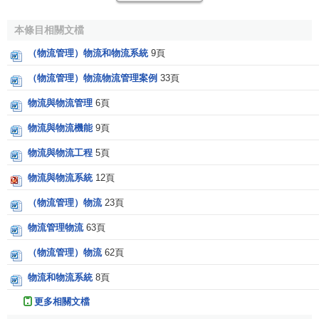
因此，物流是指為了滿足
客戶
的需要，以最低的成本，
通過運輸、保管、配送等方式，實現
原材料
、
半成品
、
成品
本條目相關文檔
及相關信息由商品的
產地
到商品的消費地所進行的計劃、實
（物流管理）物流和物流系統
9頁
施和管理的全過程。物流一般由對
商品
的運輸、
倉儲
、包
（物流管理）物流物流管理案例
33頁
裝、搬運裝卸、流通加工，以及相關的
物流信息
等環節構
成，並對各個環節進行綜合和複合化後所形成的最優系統。
物流與物流管理
6頁
對物流的管理就是如何按時、按質、按量，並且以系統最低
物流與物流機能
9頁
的成本費用把所需的材料、貨物運到生產和流通領域中任何
物流與物流工程
5頁
一個所需要的地方，以滿足人們對貨物在空間和時間上的
需
[1]
求
。
物流與物流系統
12頁
（物流管理）物流
23頁
物流的起源及發展
物流管理物流
63頁
如果從物體的流動來理解，物流是一種古老又常見的現
（物流管理）物流
62頁
象。自從人類社會有了
商品交換
，就有了
物流活動
（如運
物流和物流系統
8頁
輸、
倉儲
、
裝卸搬運
等）。而將物流作為一門科學，卻僅有
幾十年的歷史。因此說物流是一門新學科。
更多相關文檔