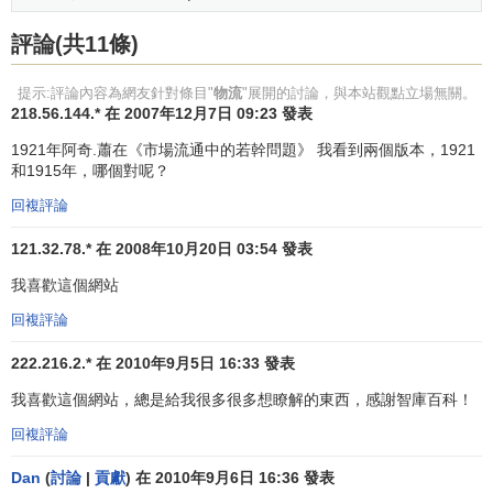
和空間的轉移指的是
銷售過程
的物流。
評論(共11條)
在第一次世界大戰的1918年，英國猶尼里佛的利費哈姆
提示:評論內容為網友針對條目"
物流
"展開的討論，與本站觀點立場無關。
勛爵成立了即時送貨
股份有限公司
。其
公司宗旨
是在全國範
218.56.144.* 在 2007年12月7日 09:23 發表
圍內把商品及時送到
批發商
、
零售商
以及用戶的手中，這一
1921年阿奇.蕭在《市場流通中的若幹問題》 我看到兩個版本，1921
舉動被一些物流學者譽為有關物流活動的早期文獻記載。
和1915年，哪個對呢？
30年代初，在一部關於
市場營銷
的基礎教科書中，開始
回複評論
涉及物流運輸、物資儲存等業務的實物供應（Physical
121.32.78.* 在 2008年10月20日 03:54 發表
Supply）這一名詞，該書將市場營 銷定義為影響產品氖權轉
移和產品的實物流通活動。這裡，所說的所有權轉移是指商
我喜歡這個網站
流；實物流通是指物流。
回複評論
1935年，美國銷售協會最早對物流進行了定義：物流
222.216.2.* 在 2010年9月5日 16:33 發表
（Physical Distribution）是包含於
銷售
之中的物質資料和
服
我喜歡這個網站，總是給我很多很多想瞭解的東西，感謝智庫百科！
務
，與從生產地到消費 地點流動過程中伴隨的種種
活動
。
回複評論
上述歷史被物流界較普遍地認為是物流的早期階段。
Dan
(
討論
|
貢獻
) 在 2010年9月6日 16:36 發表