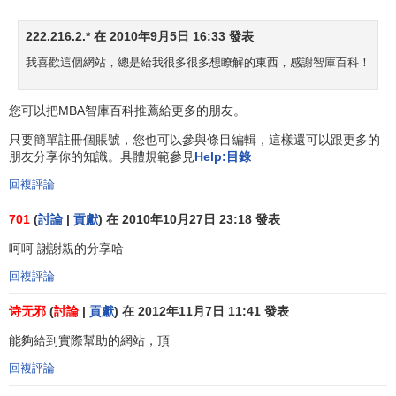
日本在1964年開始使用物流這一概念。在使用物流這個
述語以前，日本把與商品實體有關的各項業務，統稱為流通
222.216.2.* 在 2010年9月5日 16:33 發表
技術。1956年日本生產本部派出 流通技術專門考察團，由
早
我喜歡這個網站，總是給我很多很多想瞭解的東西，感謝智庫百科！
稻田大學
教授宇野正雄等一行7人去美國考察，弄清楚了日本
以往叫做流通技術的內容，相當於美國叫做
Physical
您可以把MBA智庫百科推薦給更多的朋友。
Distribution
（實物分配）的內容，從此便把流通技術按照美
國的簡稱，叫做P·D，P·D這個術語得到了廣泛的使用。
只要簡單註冊個賬號，您也可以參與條目編輯，這樣還可以跟更多的
朋友分享你的知識。具體規範參見
Help:目錄
1964年，日本池田內閣中五年計劃制定小組平原談到
回複評論
P·D·這一術語時說，比起來，叫做´P·D´不如叫做´物的流通
´更好。1965年，日本在政府文件中正式採用物的流通這個術
701
(
討論
|
貢獻
) 在 2010年10月27日 23:18 發表
語，簡稱為物流。
呵呵 謝謝親的分享哈
1981年，日本綜合研究所編著的《物流手冊》，對物流
回複評論
的表述是：
物質資料
從供給者向需要者的物理性移動，是創
诗无邪
(
討論
|
貢獻
) 在 2012年11月7日 11:41 發表
造時間性、場所性價值的經濟活動。從物流的範疇來看，包
能夠給到實際幫助的網站，頂
括：包裝、裝卸、保管、
庫存管理
、流通加工、運輸、配送
等諸種
活動
。
回複評論