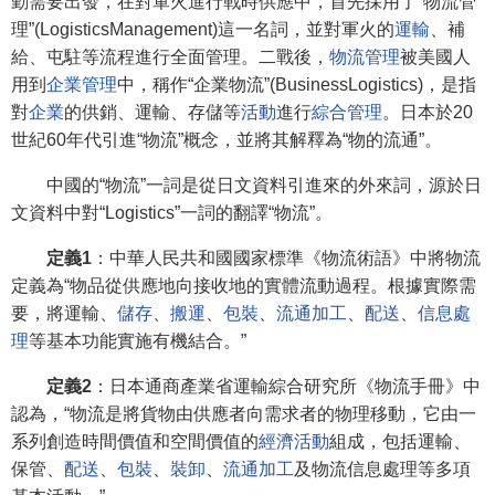
勤需要出發，在對軍火進行戰時供應中，首先採用了“物流管
理”(LogisticsManagement)這一名詞，並對軍火的
運輸
、補
給、屯駐等流程進行全面管理。二戰後，
物流管理
被美國人
用到
企業管理
中，稱作“企業物流”(BusinessLogistics)，是指
對
企業
的供銷、運輸、存儲等
活動
進行
綜合管理
。日本於20
世紀60年代引進“物流”概念，並將其解釋為“物的流通”。
中國的“物流”一詞是從日文資料引進來的外來詞，源於日
文資料中對“Logistics”一詞的翻譯“物流”。
定義1
：中華人民共和國國家標準《物流術語》中將物流
定義為“物品從供應地向接收地的實體流動過程。根據實際需
要，將運輸、
儲存
、
搬運
、
包裝
、
流通加工
、
配送
、
信息處
理
等基本功能實施有機結合。”
定義2
：日本通商產業省運輸綜合研究所《物流手冊》中
認為，“物流是將貨物由供應者向需求者的物理移動，它由一
系列創造時間價值和空間價值的
經濟活動
組成，包括運輸、
保管、
配送
、
包裝
、
裝卸
、
流通加工
及物流信息處理等多項