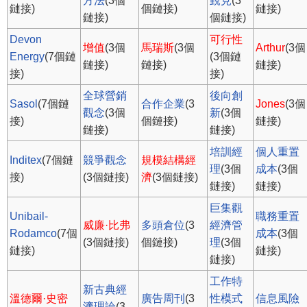
方法
(3個
覲見
(3
鏈接)
個鏈接)
鏈接)
鏈接)
個鏈接)
Devon
可行性
增值
(3個
馬瑞斯
(3個
Arthur
(3個
Energy
(7個鏈
(3個鏈
鏈接)
鏈接)
鏈接)
接)
接)
全球營銷
後向創
Sasol
(7個鏈
合作企業
(3
Jones
(3個
觀念
(3個
新
(3個
接)
個鏈接)
鏈接)
鏈接)
鏈接)
培訓經
個人重置
Inditex
(7個鏈
競爭觀念
規模結構經
理
(3個
成本
(3個
接)
(3個鏈接)
濟
(3個鏈接)
鏈接)
鏈接)
巨集觀
Unibail-
職務重置
威廉·比弗
多頭倉位
(3
經濟管
Rodamco
(7個
成本
(3個
(3個鏈接)
個鏈接)
理
(3個
鏈接)
鏈接)
鏈接)
工作特
新古典經
溫德爾·史密
廣告周刊
(3
性模式
信息風險
濟理論
(3