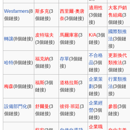
適用性
大客戶銷
Wesfarmers
(8
斯多克
(3
西里爾·奧唐
(3個鏈
售組織
(3
個鏈接)
個鏈接)
奈
(3個鏈接)
接)
個鏈接)
國際類推
皮特瑞夫
馬爾庫塞
(3
K/A
(3個
轉讓
(8個鏈接)
法
(3個鏈
(3個鏈接)
個鏈接)
鏈接)
接)
不合格
更新換代
福克納
(3
存單
(3個鏈
哈特
(8個鏈接)
品
(3個
類推法
(3
個鏈接)
接)
鏈接)
個鏈接)
企業策
行業類推
福斯
(3個
道格拉斯
(3
梅森
(8個鏈接)
劃
(3個
法
(3個鏈
鏈接)
個鏈接)
鏈接)
接)
企業經
設備部門化
(8
舒爾曼
(3
彼得·班廷
(3
參股
(3個
營
(3個
個鏈接)
個鏈接)
個鏈接)
鏈接)
鏈接)
企業職