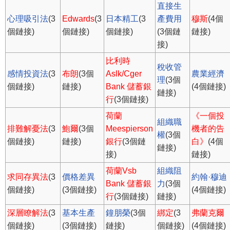
直接生
心理吸引法
(3
Edwards
(3
日本精工
(3
產費用
穆斯
(4個
個鏈接)
個鏈接)
個鏈接)
(3個鏈
鏈接)
接)
比利時
稅收管
感情投資法
(3
布朗
(3個
Aslk/Cger
農業經濟
理
(3個
個鏈接)
鏈接)
Bank 儲蓄銀
(4個鏈接)
鏈接)
行
(3個鏈接)
荷蘭
《一個投
組織職
排難解憂法
(3
鮑爾
(3個
Meespierson
機者的告
權
(3個
個鏈接)
鏈接)
銀行
(3個鏈
白》
(4個
鏈接)
接)
鏈接)
荷蘭Vsb
組織阻
求同存異法
(3
價格差異
約翰·穆迪
Bank 儲蓄銀
力
(3個
個鏈接)
(3個鏈接)
(4個鏈接)
行
(3個鏈接)
鏈接)
深層瞭解法
(3
基本生產
鐘朋榮
(3個
綁定
(3
弗蘭克爾
個鏈接)
(3個鏈接)
鏈接)
個鏈接)
(4個鏈接)