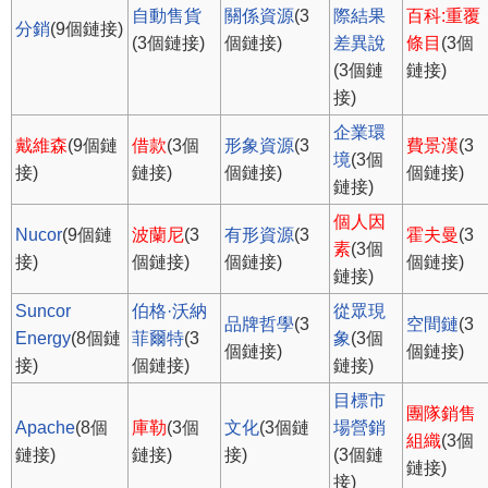
自動售貨
關係資源
(3
際結果
百科:重覆
分銷
(9個鏈接)
(3個鏈接)
個鏈接)
差異說
條目
(3個
(3個鏈
鏈接)
接)
企業環
戴維森
(9個鏈
借款
(3個
形象資源
(3
費景漢
(3
境
(3個
接)
鏈接)
個鏈接)
個鏈接)
鏈接)
個人因
Nucor
(9個鏈
波蘭尼
(3
有形資源
(3
霍夫曼
(3
素
(3個
接)
個鏈接)
個鏈接)
個鏈接)
鏈接)
Suncor
伯格·沃納
從眾現
品牌哲學
(3
空間鏈
(3
Energy
(8個鏈
菲爾特
(3
象
(3個
個鏈接)
個鏈接)
接)
個鏈接)
鏈接)
目標市
團隊銷售
Apache
(8個
庫勒
(3個
文化
(3個鏈
場營銷
組織
(3個
鏈接)
鏈接)
接)
(3個鏈
鏈接)
接)