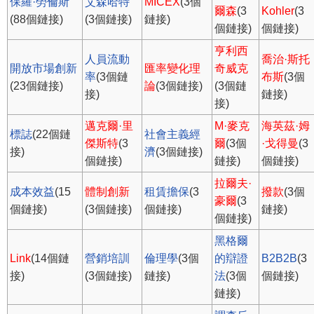
保羅·勞倫斯
艾森哈特
MICEX
(3個
爾森
(3
Kohler
(3
(88個鏈接)
(3個鏈接)
鏈接)
個鏈接)
個鏈接)
亨利西
人員流動
喬治·斯托
開放市場創新
匯率變化理
奇威克
率
(3個鏈
布斯
(3個
(23個鏈接)
論
(3個鏈接)
(3個鏈
接)
鏈接)
接)
邁克爾·里
M·麥克
海英茲·姆
標誌
(22個鏈
社會主義經
傑斯特
(3
爾
(3個
·戈得曼
(3
接)
濟
(3個鏈接)
個鏈接)
鏈接)
個鏈接)
拉爾夫·
成本效益
(15
體制創新
租賃擔保
(3
撥款
(3個
豪爾
(3
個鏈接)
(3個鏈接)
個鏈接)
鏈接)
個鏈接)
黑格爾
Link
(14個鏈
營銷培訓
倫理學
(3個
的辯證
B2B2B
(3
接)
(3個鏈接)
鏈接)
法
(3個
個鏈接)
鏈接)