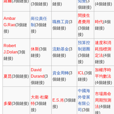
羅爾
(3個鏈接)
知覺
(3
(3個鏈接)
鏈接)
(4個鏈接)
個鏈接)
間接生
Ambar
崗位責任
職務工資
(3
產費用
時代
(4個
G.Rao
(3個鏈
制
(3個鏈
個鏈接)
(3個鏈
鏈接)
接)
接)
接)
預算控
速度和消
Robert
休斯
(3個
流動基金
(3
制迴圈
耗指標測
J.Dolan
(3個
鏈接)
個鏈接)
(3個鏈
定法
(4個
鏈接)
接)
鏈接)
David
加權序時
資金周轉
(3
ICL
(3個
夏昆
(3個鏈接)
Durand
(3
平均數法
個鏈接)
鏈接)
個鏈接)
(4個鏈接)
中國海
市場壽命
大衛·杜蘭
外發展
E.S.肖
(3個鏈
周期預測
多蘭
(3個鏈接)
特
(3個鏈
有限公
接)
法
(4個鏈
接)
司
(3個
接)