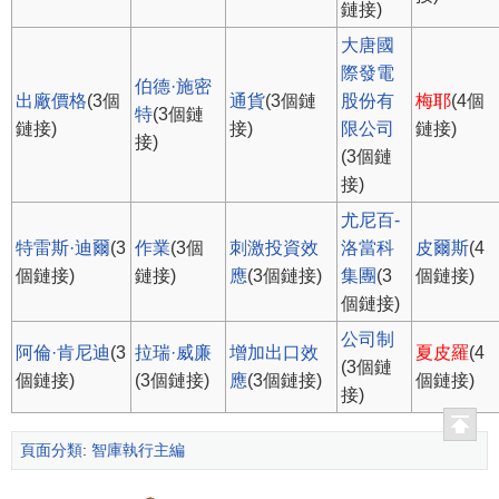
鏈接)
大唐國
際發電
伯德·施密
出廠價格
(3個
通貨
(3個鏈
股份有
梅耶
(4個
特
(3個鏈
鏈接)
接)
限公司
鏈接)
接)
(3個鏈
接)
尤尼百-
特雷斯·迪爾
(3
作業
(3個
刺激投資效
洛當科
皮爾斯
(4
個鏈接)
鏈接)
應
(3個鏈接)
集團
(3
個鏈接)
個鏈接)
公司制
阿倫·肯尼迪
(3
拉瑞·威廉
增加出口效
夏皮羅
(4
(3個鏈
個鏈接)
(3個鏈接)
應
(3個鏈接)
個鏈接)
接)
頁面分類
:
智庫執行主編