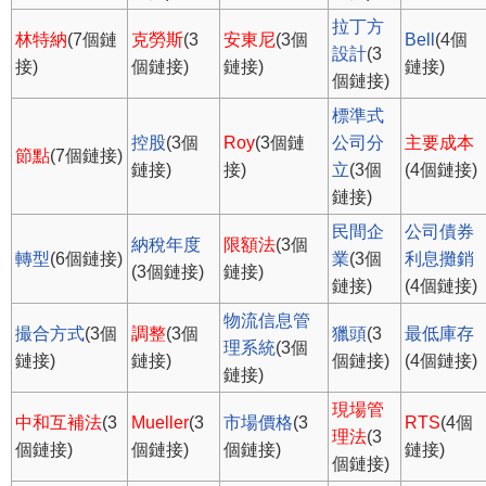
拉丁方
林特納
(7個鏈
克勞斯
(3
安東尼
(3個
Bell
(4個
設計
(3
接)
個鏈接)
鏈接)
鏈接)
個鏈接)
標準式
控股
(3個
Roy
(3個鏈
公司分
主要成本
節點
(7個鏈接)
鏈接)
接)
立
(3個
(4個鏈接)
鏈接)
民間企
公司債券
納稅年度
限額法
(3個
轉型
(6個鏈接)
業
(3個
利息攤銷
(3個鏈接)
鏈接)
鏈接)
(4個鏈接)
物流信息管
撮合方式
(3個
調整
(3個
獵頭
(3
最低庫存
理系統
(3個
鏈接)
鏈接)
個鏈接)
(4個鏈接)
鏈接)
現場管
中和互補法
(3
Mueller
(3
市場價格
(3
RTS
(4個
理法
(3
個鏈接)
個鏈接)
個鏈接)
鏈接)
個鏈接)