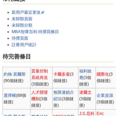
新用戶最近更改
未歸類頁面
未歸類分類
MBA智庫百科:待撰寫條目
待撰頁面
註冊用戶統計
待完善條目
質量控制
福利效
約翰·莫爾斯
卡爾多索
(3
國際化
(3
系統再造
應
(3個
(90個鏈接)
個鏈接)
個鏈接)
(3個鏈接)
鏈接)
人才開發
無限連鎖介
達爾文
選擇權
(88個
企業資源
機制
(3個
紹法
(3個鏈
(3個鏈
鏈接)
(3個鏈接)
鏈接)
接)
接)
J.S.尼科
Eric