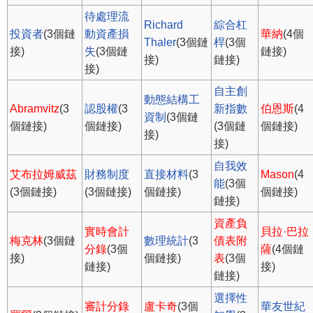
待處理流
Richard
綜合杠
投資者
(3個鏈
動資產損
華納
(4個
Thaler
(3個鏈
桿
(3個
接)
失
(3個鏈
鏈接)
接)
鏈接)
接)
自主創
動態結構工
Abramvitz
(3
認股權
(3
新指數
伯恩斯
(4
資制
(3個鏈
個鏈接)
個鏈接)
(3個鏈
個鏈接)
接)
接)
自我效
艾布拉姆威茲
財務制度
直接材料
(3
Mason
(4
能
(3個
(3個鏈接)
(3個鏈接)
個鏈接)
個鏈接)
鏈接)
資產負
實時會計
貝拉·巴拉
梅克林
(3個鏈
數理統計
(3
債表附
分錄
(3個
薩
(4個鏈
接)
個鏈接)
表
(3個
鏈接)
接)
鏈接)
選擇性
審計分錄
盧卡奇
(3個
華友世紀