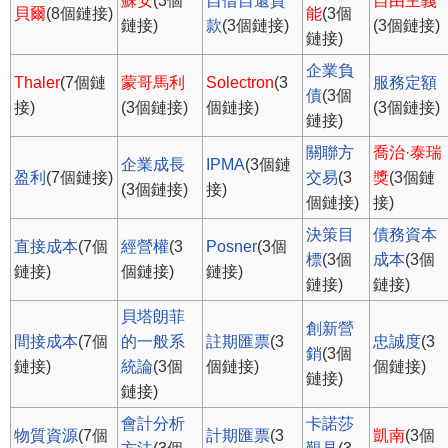
蘇安
(3個
自借自還貸
自由主義
貝爾
(8個鏈接)
能
(3個
鏈接)
款
(3個鏈接)
(3個鏈接)
鏈接)
企業負
Thaler
(7個鏈
蒙哥馬利
Solectron
(3
服務定額
債
(3個
接)
(3個鏈接)
個鏈接)
(3個鏈接)
鏈接)
關聯方
喬治·泰瑞
企業成長
IPMA
(3個鏈
盈利
(7個鏈接)
交易
(3
獎
(3個鏈
(3個鏈接)
接)
個鏈接)
接)
決策目
債務資本
直接成本
(7個
經營權
(3
Posner
(3個
標
(3個
成本
(3個
鏈接)
個鏈接)
鏈接)
鏈接)
鏈接)
貝塔朗菲
創新營
間接成本
(7個
的一般系
註期匯票
(3
忠誠度
(3
銷
(3個
鏈接)
統論
(3個
個鏈接)
個鏈接)
鏈接)
鏈接)
會計分析
卡諾莎
物質資源
(7個
計期匯票
(3
凱南
(3個