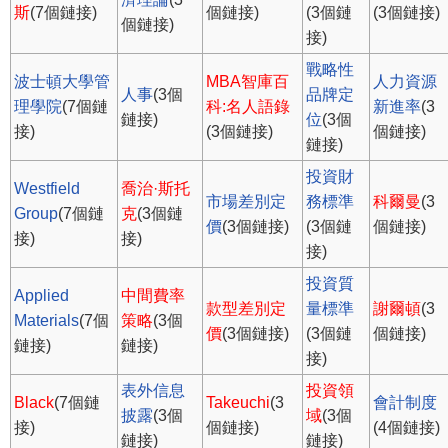
斯
(7個鏈接)
個鏈接)
(3個鏈
(3個鏈接)
個鏈接)
接)
戰略性
波士頓大學管
MBA智庫百
人力資源
人事
(3個
品牌定
理學院
(7個鏈
科:名人語錄
新進率
(3
鏈接)
位
(3個
接)
(3個鏈接)
個鏈接)
鏈接)
投資財
Westfield
喬治·斯托
市場差別定
務標準
科爾曼
(3
Group
(7個鏈
克
(3個鏈
價
(3個鏈接)
(3個鏈
個鏈接)
接)
接)
接)
投資質
Applied
中間費率
款型差別定
量標準
謝爾頓
(3
Materials
(7個
策略
(3個
價
(3個鏈接)
(3個鏈
個鏈接)
鏈接)
鏈接)
接)
表外信息
投資領
Black
(7個鏈
Takeuchi
(3
會計制度
披露
(3個
域
(3個
接)
個鏈接)
(4個鏈接)
鏈接)
鏈接)