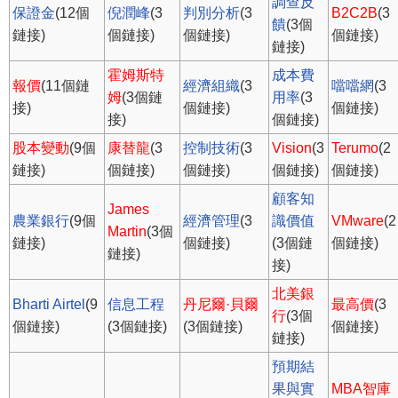
調查反
保證金
(12個
倪潤峰
(3
判別分析
(3
B2C2B
(3
饋
(3個
鏈接)
個鏈接)
個鏈接)
個鏈接)
鏈接)
霍姆斯特
成本費
報價
(11個鏈
經濟組織
(3
噹噹網
(3
姆
(3個鏈
用率
(3
接)
個鏈接)
個鏈接)
接)
個鏈接)
股本變動
(9個
康替龍
(3
控制技術
(3
Vision
(3
Terumo
(2
鏈接)
個鏈接)
個鏈接)
個鏈接)
個鏈接)
顧客知
James
農業銀行
(9個
經濟管理
(3
識價值
VMware
(2
Martin
(3個
鏈接)
個鏈接)
(3個鏈
個鏈接)
鏈接)
接)
北美銀
Bharti Airtel
(9
信息工程
丹尼爾·貝爾
最高價
(3
行
(3個
個鏈接)
(3個鏈接)
(3個鏈接)
個鏈接)
鏈接)
預期結
果與實
MBA智庫