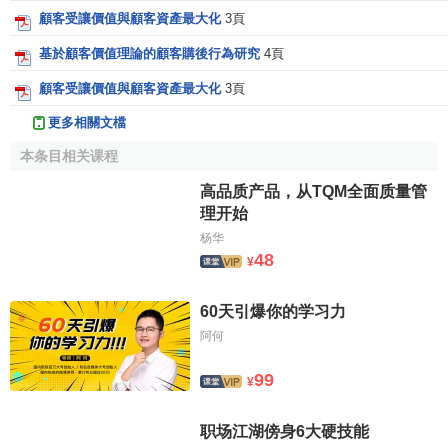
顧客受讓價值與顧客資產最大化
3頁
基於顧客價值理論的顧客購後行為研究
4頁
顧客受讓價值與顧客資產最大化
3頁
更多相關文檔
本条目相关课程
高品质产品，从TQM全面质量管
理开始
杨华
48
¥
60天引爆你的学习力
阿何
99
¥
职场江湖傍身6大硬技能