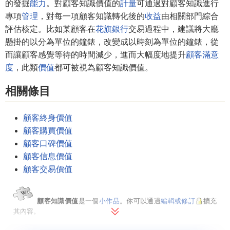
的發掘
能力
。對顧客知識價值的
計量
可通過對顧客知識進行
專項
管理
，對每一項顧客知識轉化後的
收益
由相關部門綜合
評估核定。比如某顧客在
花旗銀行
交易過程中，建議將大廳
懸掛的以分為單位的鐘錶，改變成以時刻為單位的鐘錶，從
而讓顧客感覺等待的時間減少，進而大幅度地提升
顧客滿意
度
，此類
價值
都可被視為顧客知識價值。
相關條目
顧客終身價值
顧客購買價值
顧客口碑價值
顧客信息價值
顧客交易價值
顧客知識價值
是一個
小作品
。你可以通過
編輯或修訂
擴充
其內容。