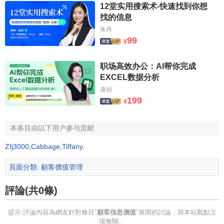
12堂实用搜索术-快速找到你想
找的信息
朱丹
99
¥
职场高效办公：AI帮你完成
EXCEL数据分析
凌祯
199
¥
本条目由以下用户参与贡献
Zfj3000
,
Cabbage
,
Tiffany
.
頁面分類
:
顧客價值管理
評論(共0條)
提示:評論內容為網友針對條目"
顧客信息價值
"展開的討論，與本站觀點立
場無關。