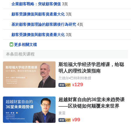
企業顧客戰略：突破顧客價值
3頁
顧客受讓價值與顧客資產最大化
3頁
基於顧客價值理論的顧客購後行為研究
4頁
顧客受讓價值與顧客資產最大化
3頁
更多相關文檔
本条目相关课程
斯坦福大学经济学思维课，给聪
明人的理性决策指南
兰德尔•巴特利特教授
129
¥
超越财富自由的36堂未来趋势课
——区块链如何颠覆未来世界
黄震
99
¥