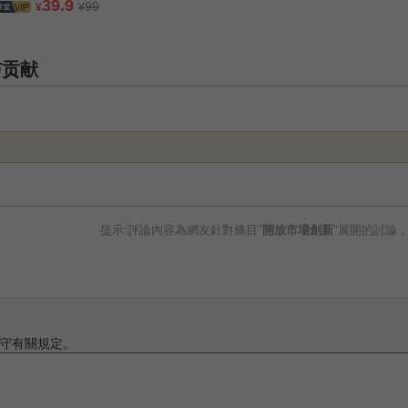
39.9
99
¥
¥
与贡献
提示:評論內容為網友針對條目"
開放市場創新
"展開的討論
守有關規定。