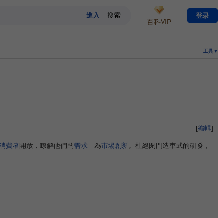
登录
百科VIP
工具▼
[
編輯
]
消費者
開放，瞭解他們的
需求
，為
市場創新
。杜絕閉門造車式的研發，