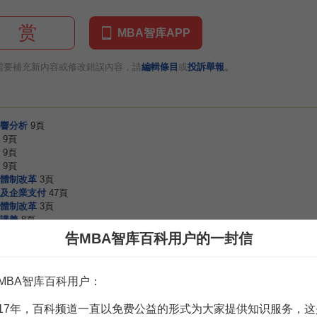
赏
MBA智库APP
。
需要補充新內容或修改錯誤內容，請
編輯條目
或
投訴舉報
響分析
9頁
9頁
9頁
9頁
體制改革
3頁
及企業支付
47頁
體制改革
3頁
講義
8頁
效率問題探析
2頁
告MBA智库百科用户的一封信
效率問題探析
2頁
MBA智库百科用户：
17年，百科频道一直以免费公益的形式为大家提供知识服务，这