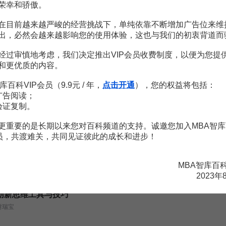
荣幸和骄傲。
15个创新营销策略，建立新营销全局观
在目前越来越严峻的经营挑战下，单纯依靠不断增加广告位来维
刘一苇
出，必然会越来越影响您的使用体验，这也与我们的初衷背道而
128
¥
经过审慎地考虑，我们决定推出VIP会员收费制度，以便为您提
和更优质的内容。
任正非告诉你如何创业当老板
库百科VIP会员（9.9元 / 年，
点击开通
），您的权益将包括：
孙春岭
广告阅读；
验证复制。
0
¥
更重要的是长期以来您对百科频道的支持。诚邀您加入MBA智库
深度解析市场调查与数据分析技巧
会员，共渡难关，共同见证彼此的成长和进步！
高春利
MBA智库百
88
¥
2023年
创新思维工具与技巧
谢瑞宝