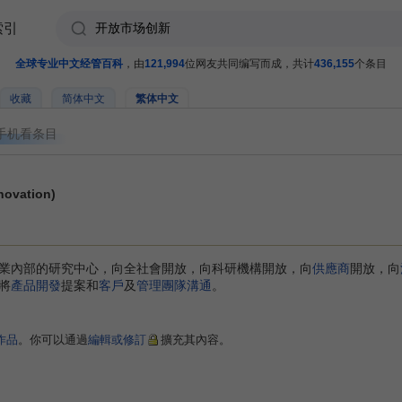
索引
全球专业中文经管百科
，由
121,994
位网友共同编写而成，共计
436,155
个条目
收藏
简体中文
繁体中文
手机看条目
ovation)
業內部的研究中心，向全社會開放，向科研機構開放，向
供應商
開放，向
將
產品開發
提案和
客戶
及
管理
團隊溝通
。
作品
。你可以通過
編輯或修訂
擴充其內容。