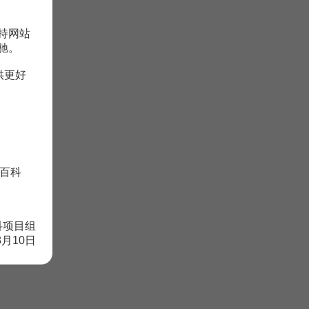
持网站
驰。
供更好
百科
科项目组
8月10日