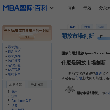
首页
专题
分类
條目
討論
編輯
開放市場創新
用
最新資訊
最新评论
開放市場創新(Open-Market Inn
最新推荐
热门推荐
什麼是開放市場創新
编辑实验
使用帮助
開放市場創新是指
創新
從企
创建条目
研發要在
市場
上找到可能性，要
本周推荐
最多推荐
飲料
開放市場創新
是一個
小
流家
Facebook公司
債券
財政術語