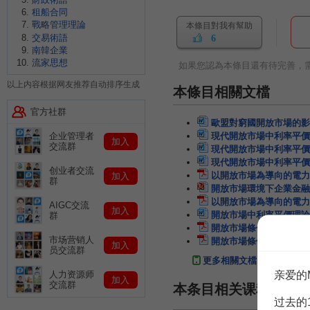
租船合同
戰略管理理論
本條目對我有幫助
交易術語
6
南韓企業
流家思想
如果您認為本條目還有待完善，
以上内容根据网友推荐自动排序生成
本條目相關文檔
官方社群
歐盟對窮國開放市場的影
現代開放市場中利率平價
企业管理者
加入
交流群
現代開放市場中利率平價
現代開放市場中利率平價
创业者交流
以開放市場為導向的電力
加入
群
開放市場環境下企業金融
以開放市場為導向的電力
AIGC交流
加入
開放市場中利率平價理論
群
開放市場條件下金融市場
市场营销人
開放市場條件下金融市場
加入
员交流群
更多相關文檔
亲爱的
人力资源师
加入
交流群
本条目相关课程
过去的