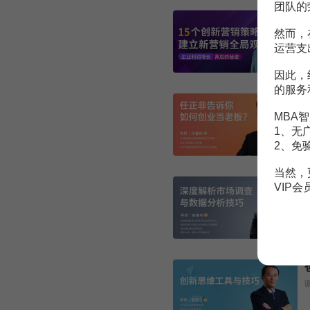
团队的
然而，
运营支
因此，
的服务
MBA智
1、无
2、免
当然，
VIP