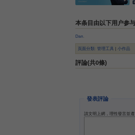
本条目由以下用户参
Dan
.
頁面分類
:
管理工具
|
小作品
評論(共0條)
發表評論
請文明上網，理性發言並遵