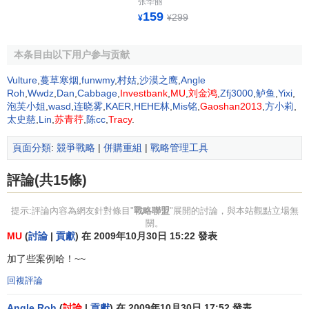
张华丽
159
企業的合作，相互傳遞技術，加快
研究與開發
的進程，獲取
299
¥
¥
本企業缺乏的信息和
知識
，並帶來不同
企業文化
的協同創造
效應。戰略聯盟與傳統的
全球一體化
內部
生產戰略
和金字塔
本条目由以下用户参与贡献
式傳統的全球一體化內部生產戰略和金字塔式管理組織相
Vulture
,
蔓草寒烟
,
funwmy
,
村姑
,
沙漠之鹰
,
Angle
比，除了具有更為活躍的
創新機制
和更經濟的創新成本，還
Roh
,
Wwdz
,
Dan
,
Cabbage
,
Investbank
,
MU
,
刘金鸿
,
Zfj3000
,
鲈鱼
,
Yixi
,
能照顧到不同國家、地區、社會團體甚至單個
消費者的偏好
泡芙小姐
,
wasd
,
连晓雾
,
KAER
,
HEHE林
,
Mis铭
,
Gaoshan2013
,
方小莉
,
太史慈
,
Lin
,
苏青荇
,
陈cc
,
Tracy
.
和差異性，有利於開闢新市場或進入新行業，因而具有更強
的競爭力。
頁面分類
:
競爭戰略
|
併購重組
|
戰略管理工具
2．獲得
規模經濟
的同時分擔
風險
與成本
評論(共15條)
激烈變動的外部環境對企業的研究開發提出瞭如下三點
提示:評論內容為網友針對條目"
戰略聯盟
"展開的討論，與本站觀點立場無
基本要求：不斷縮短開發時間、降低研究開發成本、分散研
關。
究開發風險。對任何一個企業來說，研究和開發一項新產
MU
(
討論
|
貢獻
) 在 2009年10月30日 15:22 發表
品、新技術常常要受到自身能力、信息不完全、
消費者態度
加了些案例哈！~~
等因素的制約，需要付出很高的代價。而且隨著技術的日益
複雜化，開發的成本也越來越高。這些因素決定了新產品、
回複評論
新技術的研究和開發需要很大的投入，具有很高的風險。在
Angle Roh
(
討論
|
貢獻
) 在 2009年10月30日 17:52 發表