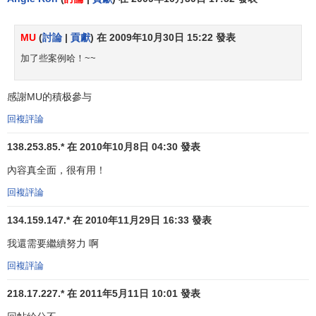
這種情況下，企業自然要從技術自給轉向技術合作，通過建
立戰略聯盟、擴大
信息傳遞
的密度與速度以避免單個企業在
MU
(
討論
|
貢獻
) 在 2009年10月30日 15:22 發表
研究開發中的盲目性和因孤軍作戰引起的全社會範圍內的重
覆勞動和資源浪費，從而降低風險。與此同時，市場和技術
加了些案例哈！~~
的全球化，提出了在相當大的規模和多個行業進行全球生產
的要求，以實現最大的規模和
範圍經濟
，從而能在以
單位成
感謝MU的積极參与
本
為基礎的全球競爭中贏得優勢。雖然
柔性製造系統
可以將
回複評論
新技術運用到小批量生產中，但規模和範圍經濟的重要性對
138.253.85.* 在 2010年10月8日 04:30 發表
於企業的全球競爭力來說仍具有決定意義。建立戰略聯盟是
實現規模經營並產生範圍經濟效果的重要途徑。
內容真全面，很有用！
回複評論
3．低成本進入新市場
134.159.147.* 在 2010年11月29日 16:33 發表
戰略聯盟是以低成本剋服新市場
進入壁壘
的有效途徑。
例如，在80年代中期，
摩托羅拉
開始進入日本的行動電話市
我還需要繼續努力 啊
場時，由於日本市場存在大量正式、非正式的
貿易壁壘
，使
回複評論
得
摩托羅拉公司
舉步維艱。到1987年，它與
東芝
結盟製造
微
處理器
，並由東芝提供
市場營銷
幫助，此舉大大提高了摩托
218.17.227.* 在 2011年5月11日 10:01 發表
羅拉與日本政府
談判
的地位，最終獲准進入日本的移動通信