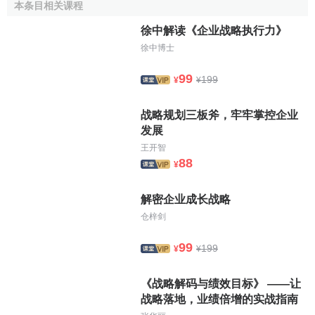
本条目相关课程
化，一種
新產品
的問世往往涉及越來越多的技術領域，經過
越來越多的
生產
和經營環節。因此，無論從技術上還是以
成
徐中解读《企业战略执行力》
本
上講，單個公司依靠自身的有限能力是無法面對當今科技
徐中博士
發展的要求的。戰略聯盟可以把各種研究機構和企業聯成一
體，為著共同的戰略目標組成靈活直轄市的網路，大於各簡
99
199
¥
¥
單成員相加之和。
战略规划三板斧，牢牢掌控企业
[1]
戰略聯盟的動因
发展
王开智
88
¥
一、直接動因
1．提升企業的
競爭力
解密企业成长战略
仓梓剑
在產品技術日益分散化的今天，已經沒有哪個企業能夠
長期擁有生產某種產品的全部最新技術，企業單純依靠自己
99
199
¥
¥
的能力已經很難掌握競爭的主動權。為此，大多數企業的對
策是儘量採用外部資源並積極創造條件以實現內外資源的優
《战略解码与绩效目标》 ——让
勢相長。其中一個比較典型的做法是與其它企業結成戰略聯
战略落地，业绩倍增的实战指南
盟，並將企業的信息網擴大到整個聯盟範圍。藉助與聯盟內