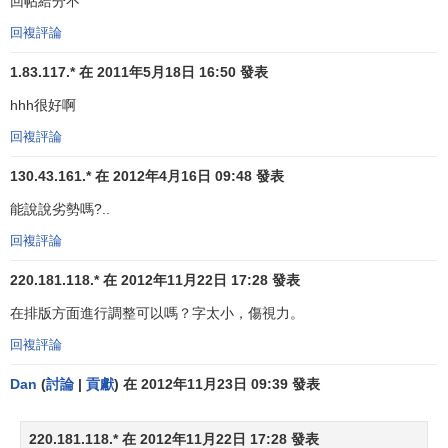
回帖給分不
市場，成功地剋服了日本市場的進入壁壘。1984年，美國的
回複評論
長途電話業解除管制後，
美國電報電話公司
（
AT&T
）獲得了
產品經營
的自由，進入了個人電腦市場。
IBM
採取的反擊措施
1.83.117.* 在 2011年5月18日 16:50 發表
是與AT&T在長途電話行業的主要競爭對手
MCI
結成聯盟，並
hhh很好啊
收購
了MCI20%的
股份
，通過MCI在長途電話行業的
低價戰略
回複評論
來箝制AT&T。與此類似，日本的幾家規模較小汽車公司，
馬
自達
、
鈴木
和
五十鈴
在進入美國市場時都採取了與美國汽車
130.43.161.* 在 2012年4月16日 09:48 發表
企業
聯營
的辦法，來剋服進入壁壘。
能說說劣勢嗎?..
4．挑戰“
大企業病
”
回複評論
單個企業為了儘可能地控制企業的環境，必然要求致力
220.181.118.* 在 2012年11月22日 17:28 發表
於企業內部化邊界的擴大，這一努力過程不僅伴隨巨大的投
在排版方面進行調整可以嗎？字太小，傷視力。
入成本，為
企業的戰略轉移
築起難以逾越的
退出壁壘
，甚至
回複評論
將企業引入騎虎難下的尷尬境地，而且容易出現組織膨脹帶
來內耗過大的所謂“大企業病”現象：由於企業規模的擴大、
管
Dan
(
討論
|
貢獻
) 在 2012年11月23日 09:39 發表
理層次
的增加、協調成本上升正使得一些大企業的
行政效率
向著官僚式的低
效率
邁進，致使
企業決策
緩慢，難以對瞬息
220.181.118.* 在 2012年11月22日 17:28 發表