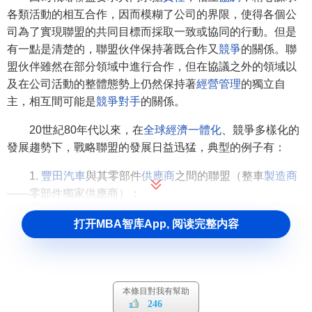
各類活動的相互合作，因而模糊了公司的界限，使得各個公
司為了實現聯盟的共同目標而採取一致或協同的行動。但是
有一點是清楚的，聯盟伙伴保持著既合作又
競爭
的關係。聯
盟伙伴雖然在部分領域中進行合作，但在協議之外的領域以
及在公司活動的整體態勢上仍然保持著
經營管理
的獨立自
主，相互間可能是
競爭對手
的關係。
20世紀80年代以來，在
全球經濟一體化
、競爭多樣化的
發展趨勢下，戰略聯盟的發展日益迅猛，典型的例子有：
1.
豐田汽車
與其零部件
供應商
之間的聯盟（整車
製造商
——零部件獨家供應商）；
2.
微軟公司
與
英特爾公司
之間的“WINTEL”聯盟（操作系
打开MBA智库App, 阅读完整内容
統——
中央處理器
）；
3.
Google
與
HTC
之間的手機研發代工聯盟（手機操作系
統研發——手機研發與製造）；
本條目對我有幫助
246