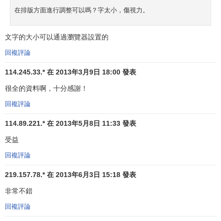
萬變的市場作出敏銳的反應。而戰略聯盟的經濟性在於企業
在排版方面進行調整可以嗎？字太小，傷視力。
對自身
資源配置機制
的戰略性革新，不涉及組織的膨脹，因
而可以避免帶來企業組織的過大及僵化，使企業保持靈活的
文字的大小可以通過瀏覽器設置的
經營機制
並與迅速發展的技術和市場保持同步。與此同時，
戰略聯盟還可避免開反壟斷法對企業規模過大的製裁。
回複評論
二、間接動因
114.245.33.* 在 2013年3月9日 18:00 發表
很全的資料啊，十分感謝！
1．
組織學習理論
的解釋
回複評論
該理論一反傳統
競爭優勢
的分析思路，從
組織學習
的角
度出發，強調企業
學習能力
與
動態競爭
優勢的緊密相關性。
114.89.221.* 在 2013年5月8日 11:33 發表
它把企業視為一個
學習型組織
，可以通過內部的“
乾中學
”、
受益
“用中學”以及外部的“從相互作用中學習”、“產業間外溢”等基
回複評論
本的學習途徑，不斷提高，從而達到增強
企業競爭優勢
，改
善企業整體經營效率的目標。鑒於企業知識的多樣性和複雜
219.157.78.* 在 2013年6月3日 15:18 發表
性以及在創新過程中重要性的不同，該理論引入知識的兩個
非常不錯
維度：編碼化知識和經驗性知識。編碼化知識是指那些顯性
回複評論
的、已成體系並可用正規系統的語言傳播的知識。因此這種