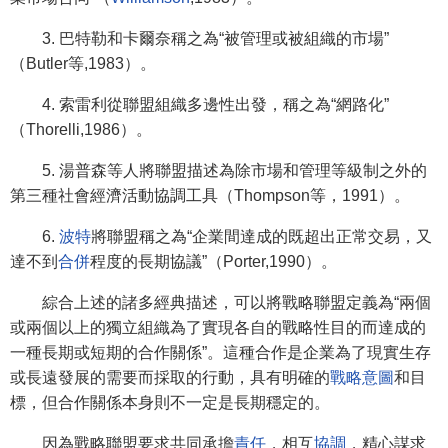
3. 巴特勒和卡爾奈稱之為“被管理或被組織的市場”
（Butler等,1983）。
4. 索雷利從聯盟組織多邊性出發，稱之為“網路化”
（Thorelli,1986）。
5. 湯普森等人將聯盟描述為除市場和管理等級制之外的
第三種社會經濟活動協調工具（Thompson等，1991）。
6.
波特
將聯盟稱之為“企業間達成的既超出正常交易，又
達不到
合併
程度的長期協議”（Porter,1990）。
綜合上述的諸多經典描述，可以將戰略聯盟定義為“兩個
或兩個以上的獨立組織為了實現各自的戰略性目的而達成的
一種長期或短期的合作關係”。這種合作是企業為了現實生存
或長遠發展的需要而採取的行動，具有明確的
戰略意圖
和目
標，但合作關係本身則不一定是長期穩定的。
因為戰略聯盟要求共同承擔
責任
，相互
協調
，精心謀求