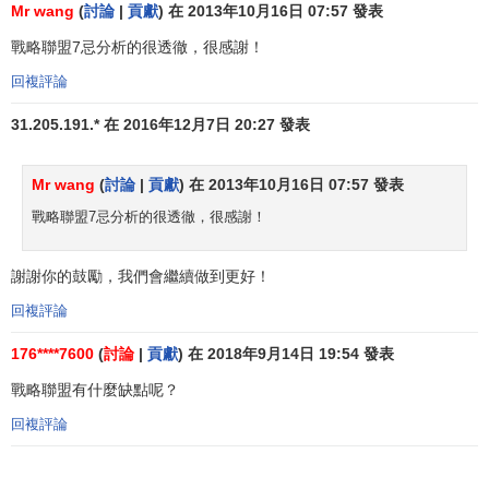
知識可以通過書本、技術規範、設計和機器附帶的材料獲
Mr wang
(
討論
|
貢獻
) 在 2013年10月16日 07:57 發表
得。相反，經驗性知識是隱含的，深植於企業文化或人的大
戰略聯盟7忌分析的很透徹，很感謝！
腦和身體中，很難系統地編輯和交流，只能通過某一特定情
回複評論
景中的行動、
承諾
和涉及程度來表達，並且也只能通過觀
察、模仿和實踐經驗才能獲得。組織學習理論認為，戰略聯
31.205.191.* 在 2016年12月7日 20:27 發表
盟是組織學習的一種重要方式，其核心在於學習聯盟伙伴的
經驗性知識。由於企業在
技術創新
中持久的競爭優勢更多的
Mr wang
(
討論
|
貢獻
) 在 2013年10月16日 07:57 發表
是建立在企業擁有的經驗性知識基礎之上，而經驗性知識存
戰略聯盟7忌分析的很透徹，很感謝！
在於組織程式與文化中，其轉移是一個複雜的學習過程。聯
盟則是解決經驗性
知識轉移
的有效途徑。通過締結戰略聯
盟，創造一個便於
知識分享
、移動的寬鬆環境，採取人員交
謝謝你的鼓勵，我們會繼續做到更好！
流、技術分享、訪問參觀聯盟伙伴的設施，增強聯盟各方的
回複評論
聯繫頻率等辦法，可以使經驗性知識有效地移植到聯盟各
176****7600
(
討論
|
貢獻
) 在 2018年9月14日 19:54 發表
方，進而擴充乃至更新
企業的核心能力
，真正達到
企業間合
作
的目的。以組織學習為本質的
企業合作
動機並不是以資源
戰略聯盟有什麼缺點呢？
互補為中心，而是以獲取企業核心能力為重要內容；以學習
回複評論
為中心建立的戰略聯盟不是被動地適應環境，而是主動去創
造環境，因而極具生命力；同時，圍繞以知識的不斷創新為