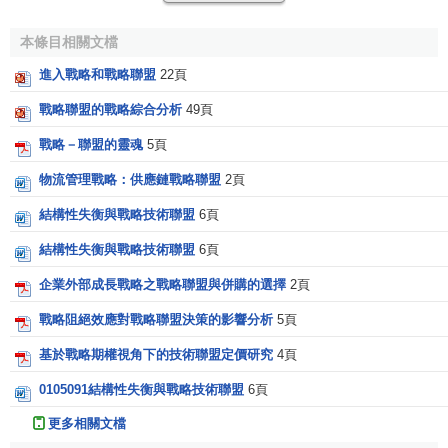
4.
蘋果公司
與
AT&T
之間的聯盟（信息終端iphone/ipad
——通信網路服務）
本條目相關文檔
戰略聯盟產生的背景
進入戰略和戰略聯盟
22頁
戰略聯盟的戰略綜合分析
49頁
企業戰略聯盟的出現絕不是偶然的，它是時代發展的產
戰略－聯盟的靈魂
5頁
物。究其原因，戰略聯盟產生的大背景主要有以下幾個：
物流管理戰略：供應鏈戰略聯盟
2頁
1．
世界經濟一體化
；全球經濟一體化為
跨國公司
的經營
結構性失衡與戰略技術聯盟
6頁
提供了很好的機會，因為只有全球的市場才能滿足它們的巨
大胃口。不過更為激烈的國際競爭也給跨國公司的經營帶來
結構性失衡與戰略技術聯盟
6頁
了困難，迫使它們不得不尋找新的更為有效的競爭武器。儘
企業外部成長戰略之戰略聯盟與併購的選擇
2頁
管各跨國公司在調整過程中的具體目標各不相同或各有側
重，但多數都採取了戰略聯盟作為實現
戰略調整
的手段和方
戰略阻絕效應對戰略聯盟決策的影響分析
5頁
法。
基於戰略期權視角下的技術聯盟定價研究
4頁
2．科學技術的飛速發展；近五十年來科學技術的
發展速
0105091結構性失衡與戰略技術聯盟
6頁
度
超過了有史以來的任何時期，而科技革命所帶來的影響也
更多相關文檔
是前所未有的，科研成果不斷地將
產品
推向高科技化和複雜