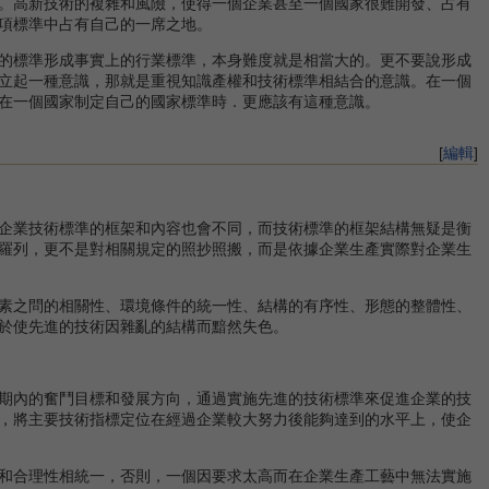
。高新技術的複雜和風險，使得一個企業甚至一個國家很難開發、占有
項標準中占有自己的一席之地。
的標準形成事實上的行業標準，本身難度就是相當大的。更不要說形成
立起一種意識，那就是重視知識產權和技術標準相結合的意識。在一個
在一個國家制定自己的國家標準時．更應該有這種意識。
[
編輯
]
企業技術標準的框架和內容也會不同，而技術標準的框架結構無疑是衡
羅列，更不是對相關規定的照抄照搬，而是依據企業生產實際對企業生
素之問的相關性、環境條件的統一性、結構的有序性、形態的整體性、
於使先進的技術因雜亂的結構而黯然失色。
期內的奮鬥目標和發展方向，通過實施先進的技術標準來促進企業的技
，將主要技術指標定位在經過企業較大努力後能夠達到的水平上，使企
和合理性相統一，否則，一個因要求太高而在企業生產工藝中無法實施