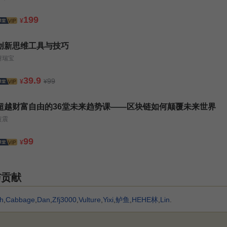
199
¥
创新思维工具与技巧
谢瑞宝
39.9
99
¥
¥
超越财富自由的36堂未来趋势课——区块链如何颠覆未来世界
黄震
99
¥
与贡献
h
,
Cabbage
,
Dan
,
Zfj3000
,
Vulture
,
Yixi
,
鲈鱼
,
HEHE林
,
Lin
.