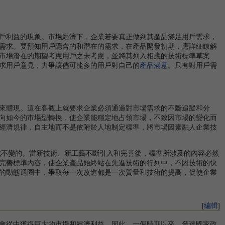
戶利益的現象。市場經濟下，企業若要真正做到其產品滿足用戶需求，
需求。要預知用戶隱含的和潛在的需求，在產品開發初期，應詳細瞭解
市場潛在的期望考慮用戶之未考慮，並將其列入相應的技術標準草案
求用戶意見，力爭讓儘可能多的用戶對自己的
產品滿意
。只有對用戶需
來體現。這在客觀上就要求企業必須通過對市場需求的不斷追蹤和分
向如今的市場型轉換，使企業能穩定地占領市場，不致因市場的變化而
經濟規律，自主地而不是依附於人地制定標準，將市場因素融人企業技
成不變的。當新技術、新工藝不斷引入和完善後，標準所涉及的內容必然
完善標準內容，使企業產品始終站在先進技術的行列中，不因技術的快
性的動態迴圈中，爭取每一次改進都是一次質量和技術的提高，促使企業
[
編輯
]
會從中獲得巨大的市場和經濟利益。因此，一個時期以來，發達國家政