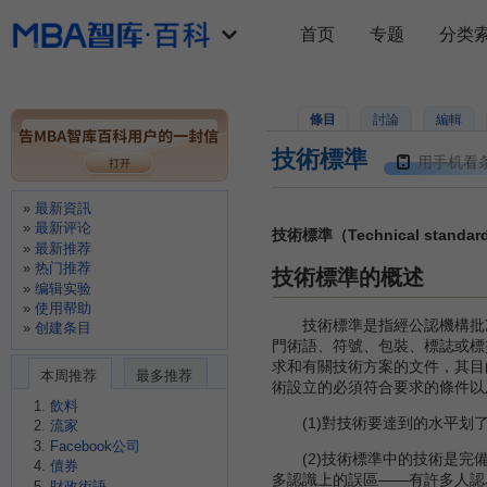
首页
专题
分类
條目
討論
編輯
技術標準
用手机看
最新資訊
最新评论
技術標準（Technical standar
最新推荐
热门推荐
技術標準的概述
编辑实验
使用帮助
技術標準是指經公認機構批准
创建条目
門術語、符號、包裝、標誌或標
求和有關技術方案的文件，其目
本周推荐
最多推荐
術設立的必須符合要求的條件以
飲料
(1)對技術要達到的水平划了
流家
Facebook公司
(2)技術標準中的技術是完備
債券
多認識上的誤區——有許多人認
財政術語