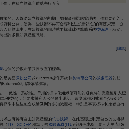
工作，在建立標準之前就先行介入
實施的。因為從建立標準的初期，知識產權戰略管理的工作就要介入，
成資料公開，使得一些技術不再符合專利法上“新穎性”的有關規定，從
容入到標準中，在建標準的同時就要構建此標準體系的
技術許可
框架。
現出許多種知識產權戰略。
[
編輯
]
斷
地位的少數企業共同設置的標準。
的是美國
微軟公司
的Windows操作系統和
英特爾公司
的
微處理器
的結
的Betamax家用錄像機標準。
性、一致性、系統性。早期的標準化組織儘可能的避免將知識產權引入標
如專利技術)，則要求權利人公開做出承諾，放棄其權利或者至少做出合
實標準中往往包含或涉及到許多知識產權，特別是事實標準制定者自有
力求占有具有自主知識產權的
核心技術
，在此基礎上制定自己的技術標
提出
TD—SCDMA
標準．被
國際電聯
(
ITU
)接納併成為世界三大主流3G