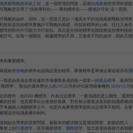
識產權戰略
的
系統工程
，是一個管理的問題，這個
知識產權
的管理和規劃
可戰略是沿用了“技術專利化——專利標準化——標准許可化”這一思路。
戰略的始終，同時，這一思路又是以一場高水平的知識產權戰略管理來
利技術是技術標準實施許可戰略的基礎，而技術標準的公佈，往往又會造
標準的對外許可能力大打折扣。其次是在技術標準化階段將這些專利技術
術許可。在每一個階段，根據標準的不同，又會有不同的操作，因此又體
準和事實標準。
織或政府
授權
的標準化組織設置的標準。事實標準是單個企業或者具有
壟
類是由某個企業依據其市場優勢形成的統一或單一的
產品標準
，最典型
l事實標準”。類似的還有歷史上的
JVC
公司的VHS家用錄像機和
SONY公司
標準，如DVD 機標準。作為法定標準，一般強調的是公開性、通用
權的技術，使其標準出台後便於推廣。對於無法避免涉及到的知識產權(
予考慮納入相關標準之中。但是作為事實標準卻與法定標準不相同。在事
避開這些知識產權的制約。
護
相結合帶來的現實問題，最根本的解決辦法是增加開發、創新的投入，
事實上的
行業標準
，甚至國家標準、
國際標準
。如大唐電信那樣代表我國