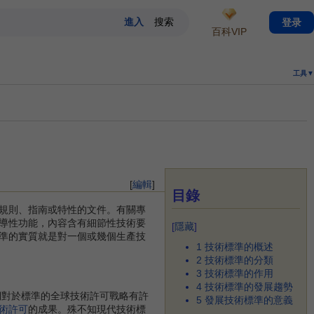
登录
百科VIP
工具▼
[
編輯
]
目錄
規則、指南或特性的文件。有關專
導性功能，內容含有細節性技術要
[
隱藏
]
準的實質就是對一個或幾個生產技
1
技術標準的概述
2
技術標準的分類
3
技術標準的作用
4
技術標準的發展趨勢
們對於標準的全球技術許可戰略有許
5
發展技術標準的意義
術許可
的成果。殊不知現代技術標