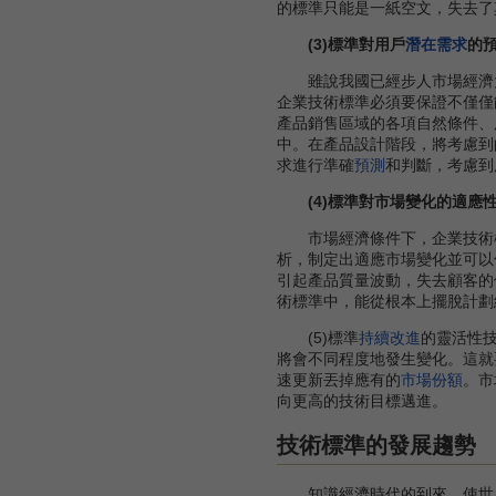
的標準只能是一紙空文，失去了
(3)標準對用戶
潛在需求
的
雖說我國已經步人市場經濟大
企業技術標準必須要保證不僅僅
產品銷售區域的各項自然條件、
中。在產品設計階段，將考慮到
求進行準確
預測
和判斷，考慮到
(4)標準對市場變化的適應
市場經濟條件下，企業技術標
析，制定出適應市場變化並可以
引起產品質量波動，失去顧客的
術標準中，能從根本上擺脫計劃
(5)標準
持續改進
的靈活性
將會不同程度地發生變化。這就
速更新丟掉應有的
市場份額
。市
向更高的技術目標邁進。
技術標準的發展趨勢
知識經濟時代的到來，使世