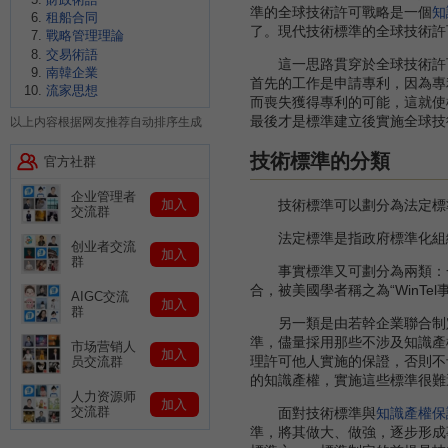
準的全球技術許可戰略是一個
知
租船合同
了。現代技術標準的全球技術許
戰略管理理論
交易術語
這一思路貫穿於全球技術許可
南韓企業
首先的工作是申請專利，因為專
流家思想
而喪失獲得專利的可能，這就使
最後才是標準建立後實施全球技
以上内容根据网友推荐自动排序生成
技術標準的分類
官方社群
企业管理者
加入
技術標準可以劃分為法定標
交流群
法定標準是指政府標準化組
创业者交流
加入
群
事實標準又可劃分為兩類：一
合，被美國學者稱之為“WinTe
AIGC交流
加入
群
另一類是由若幹企業聯合制定的
準，儘量採用那些不涉及知識產
市场营销人
加入
理許可他人實施的保證，否則不
员交流群
的知識產權，實施這些標準很難
人力资源师
加入
交流群
面對技術標準與
知識產權保
準，將其做大、做強，逐步形成