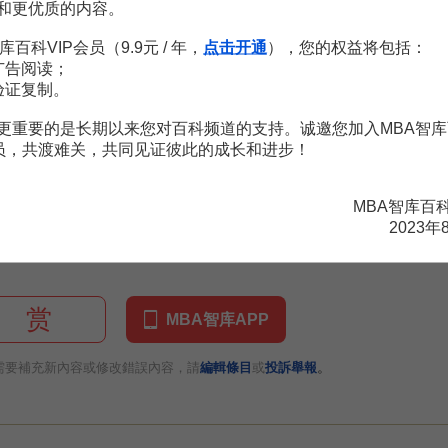
和更优质的内容。
以科技進步為前提。無論何種產業，只有當技術進步令規模化成為可能
技研發及其相關科技成果為基礎，其制定、修改不能脫離對應的科技水平
库百科VIP会员（9.9元 / 年，
点击开通
），您的权益将包括：
展與科技進步互相促進。技術標準的出現是應科技發展到規模化大生產
广告阅读；
更多的資源投入研發活動，繼而新技術、新工藝的應用推廣使更高水平的
验证复制。
科技研發活動在整個社會範圍內互相促進，從而在巨集觀層面上顯示出標
更重要的是长期以来您对百科频道的支持。诚邀您加入MBA智库
技進步成果轉化水平，即經濟活動的技術密集程度保持一致，工業化發
会员，共渡难关，共同见证彼此的成长和进步！
整體國民經濟來看，無論是勞動密集型、資金密集型還是技 術密集型產
並由此波及各種產業；當
產業結構升級
到
第二產業
居社會經濟主導位置之
隨著產業結構的進一步升級，技術標準及標準化與科技研發對社會經濟發
MBA智库百
科技研發的出發點之一，其制修訂也是科技研發的重要成果。
2023年
赏
MBA智库APP
。
需要補充新內容或修改錯誤內容，請
編輯條目
或
投訴舉報