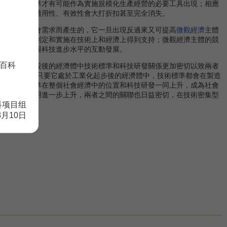
時，技術標準才有可能作為實施規模化生產經營的必要工具出現；相應
，否則，其適用性、有效性會大打折扣甚至完全消失。
後的經濟社會需求而產生的，它一旦出現反過來又可提高
微觀經濟
主體
技術標準的制定和實施在技術上和經濟上得到支持；微觀經濟主體的競
準發展水平與科技進步水平的互動發展。
百科
展到一定階段後的經濟體中技術標準和科技研發關係更加密切以致兩者
業或經濟體，只要它處於工業化起步後的經濟體中，技術標準都會在製造
後，技術標準在整個社會經濟中的位置和科技研發一同上升，成為社會
展的推動作用進一步上升，兩者之間的關聯也日益密切，在技術密集型
科项目组
8月10日