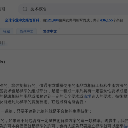
索引
全球专业中文经管百科
，由
121,994
位网友共同编写而成，共计
436,155
个条目
收藏
简体中文
繁体中文
条目
ds）
的、非強制執行的、供通用或重覆使用的產品或相關工藝和生產方法的
簽要求也是標準的組成部分，是指一種或一系列具有一定強制性要求或指
的是讓相關的產品或服務達到一定的安全要求或
市場
進人的要求。技術標
及能達到此標準的實施技術。它包涵有兩層含義：
一道線，只要不達到此線的就是不合格的生產技術；
的，如果達不到包含有一定量技術解決方案的這一類標準。現實中，我
為許可本身僅僅就是標準的許可，也有人認為只要建立標準就可以坐享
技