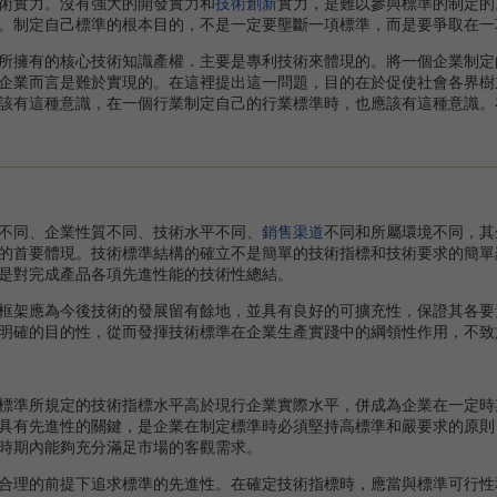
術實力。沒有強大的開發實力和
技術創新
實力，是難以參與標準的制定的
。制定自己標準的根本目的，不是一定要壟斷一項標準，而是要爭取在一
擁有的核心技術知識產權．主要是專利技術來體現的。將一個企業制定
企業而言是難於實現的。在這裡提出這一問題，目的在於促使社會各界樹
該有這種意識，在一個行業制定自己的行業標準時，也應該有這種意識。
同、企業性質不同、技術水平不同、
銷售渠道
不同和所屬環境不同，其
的首要體現。技術標準結構的確立不是簡單的技術指標和技術要求的簡單
是對完成產品各項先進性能的技術性總結。
框架應為今後技術的發展留有餘地，並具有良好的可擴充性，保證其各要
明確的目的性，從而發揮技術標準在企業生產實踐中的綱領性作用，不致
準所規定的技術指標水平高於現行企業實際水平，併成為企業在一定時
具有先進性的關鍵，是企業在制定標準時必須堅持高標準和嚴要求的原則
時期內能夠充分滿足市場的客觀需求。
合理的前提下追求標準的先進性。在確定技術指標時，應當與標準可行性