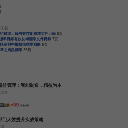
頁
頁
36頁
術標準目錄有效技術標準文件目錄
6頁
術標準目錄有效技術標準文件目錄
7頁
限制與中國技術標準戰略
6頁
準之通訊標準
36頁
精益管理：智能制造，精益为本
刘文彬
99
198
¥
¥
部门人效提升实战策略
李黎