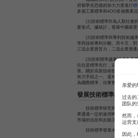
府都爭先恐後的加大力度進行
標
多個工業標準和4OO多個農產
(1)技術標準作為人類社會的
要形式。據統計，發展中國家受
(2)技術標準與專利技術越來
準與技術專利分離。而今天，對
三流企業賣苦力，二流企業賣產
(3)技術標準越來越成為產業
往往是標準先行，這在高技術產
荼。關於高新技術標準的競爭，
有力手段之一。還有一個值得註
為國際標準，但事實上得到世界
亲爱的
發展技術標準的意義
过去的
团队的
技術標準研究和管理專家普遍
果通過一定的途徑轉化為技術標
然而，
市場的信息和反饋又可以反作用
运营支
技術標準發展水平的提高是一
因此，