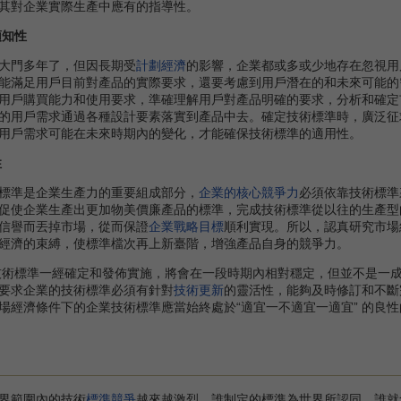
其對企業實際生產中應有的指導性。
預知性
門多年了，但因長期受
計劃經濟
的影響，企業都或多或少地存在忽視用
能滿足用戶目前對產品的實際要求，還要考慮到用戶潛在的和未來可能的
用戶購買能力和使用要求，準確理解用戶對產品明確的要求，分析和確定
的用戶需求通過各種設計要素落實到產品中去。確定技術標準時，廣泛征
用戶需求可能在未來時期內的變化，才能確保技術標準的適用性。
性
準是企業生產力的重要組成部分，
企業的核心競爭力
必須依靠技術標準
促使企業生產出更加物美價廉產品的標準，完成技術標準從以往的生產型
信譽而丟掉市場，從而保證
企業戰略目標
順利實現。所以，認真研究市場
經濟的束縛，使標準檔次再上新臺階，增強產品自身的競爭力。
技術標準一經確定和發佈實施，將會在一段時期內相對穩定，但並不是一
要求企業的技術標準必須有針對
技術更新
的靈活性，能夠及時修訂和不斷
場經濟條件下的企業技術標準應當始終處於“適宜一不適宜一適宜” 的良
界範圍內的技術
標準競爭
越來越激烈，誰制定的標準為世界所認同，誰就