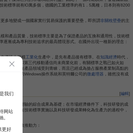
技術標準就有lO萬多個，德國的工業標準約有1．5萬種，日本則有8200
在更多地變成一個國家實行貿易保護的重要壁壘，即所謂
非關稅壁壘
的主
規模和產品質量，技術標準主要是為了保證產品的互換和通用性，技術標
準逐漸成為專利技術追求的最高體現形式。在國外出現一種新的理念：
。在傳統大規模
工業化
生產中，是先有產品後有標準。在
知識經濟
時代，
晰度彩色電視和第三代移動通信尚未商業化前，有關標準之戰已如火如
術標準不僅在產品領域受到青睞，而且已經成為搶占服務產業制高點的
軟公司的Windows操作系統和英特爾公司的
微處理器
，雖然沒有成
。
是我们
[
編輯
]
技術和實踐經驗的綜合成果為基礎；在市場經濟條件下，科技研發的成
生產力；而在技術標準實施以及科技研發成果轉化為生產力的過程中，
持网站
驰。
者發展的有效推動力：
供更好