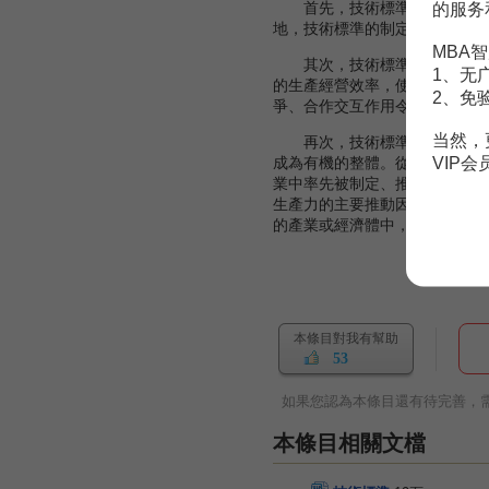
的服务
首先，技術標準的出現和發展
地，技術標準的制定也必須以科
MBA智
其次，技術標準及標準化的發
1、无
的生產經營效率，使它們能夠將
2、免
爭、合作交互作用令技術標準和
当然，
再次，技術標準發展水平與科
VIP
成為有機的整體。從產業乃至從
業中率先被制定、推廣、修訂，
生產力的主要推動因素。此後，
的產業或經濟體中，技術標準是
本條目對我有幫助
53
如果您認為本條目還有待完善，
本條目相關文檔