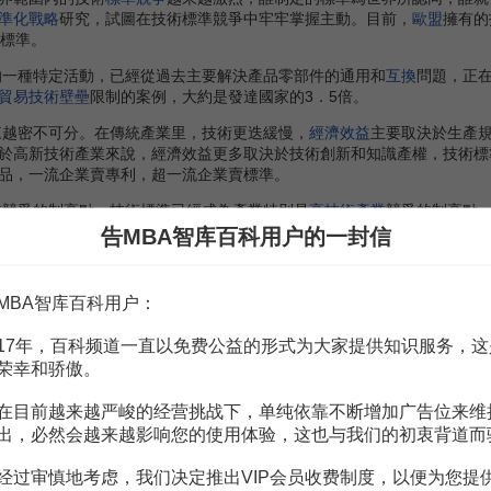
準化戰略
研究，試圖在技術標準競爭中牢牢掌握主動。目前，
歐盟
擁有的
品標準。
一種特定活動，已經從過去主要解決產品零部件的通用和
互換
問題，正
貿易技術壁壘
限制的案例，大約是發達國家的3．5倍。
越密不可分。在傳統產業里，技術更迭緩慢，
經濟效益
主要取決於生產
於高新技術產業來說，經濟效益更多取決於技術創新和知識產權，技術標
品，一流企業賣專利，超一流企業賣標準。
競爭的制高點。技術標準已經成為產業特別是
高技術產業
競爭的制高點
業領域表現猶為明顯。例如，在互聯網應用前就先有了IP協議。在高清
告MBA智库百科用户的一封信
說到底是對未來產品、未來市場和國家經濟利益的競爭。正因為如此，技
意的現象是，在國際標準之外出現了越來越多的所謂事實標準。例如，美國微
公認，並且“贏者通吃”。事實標準的出現是
新經濟
時代的一個重要新特點
MBA智库百科用户：
17年，百科频道一直以免费公益的形式为大家提供知识服务，这
荣幸和骄傲。
認為，技術標準的發展與科學技術的進步密不可分。技術標準以科學、
準，通過技術標準的實施和運用，也即標準化來促進科技研發成果轉化為
在目前越来越严峻的经营挑战下，单纯依靠不断增加广告位来维
於技術標準的修訂改進和科技研發活動，從而促進技術標準和科技發展。
出，必然会越来越影响您的使用体验，这也与我们的初衷背道而
國研發活動和科技進步的有機組成部分，前者既是後者的成果，又是後
经过审慎地考虑，我们决定推出VIP会员收费制度，以便为您提