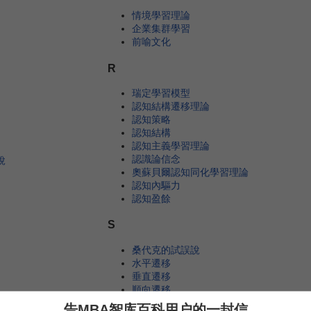
情境學習理論
企業集群學習
前喻文化
R
瑞定學習模型
認知結構遷移理論
認知策略
認知結構
認知主義學習理論
認識論信念
說
奧蘇貝爾認知同化學習理論
認知內驅力
認知盈餘
S
桑代克的試誤說
水平遷移
垂直遷移
順向遷移
數字學習
告MBA智库百科用户的一封信