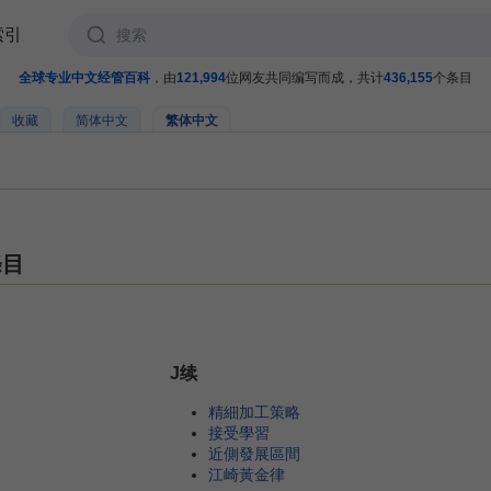
索引
全球专业中文经管百科
，由
121,994
位网友共同编写而成，共计
436,155
个条目
收藏
简体中文
繁体中文
條目
J续
精細加工策略
接受學習
近側發展區間
江崎黃金律