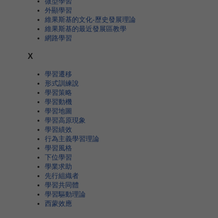
微型學習
外顯學習
維果斯基的文化-歷史發展理論
維果斯基的最近發展區教學
網路學習
X
學習遷移
形式訓練說
學習策略
學習動機
學習地圖
學習高原現象
學習績效
行為主義學習理論
學習風格
下位學習
學業求助
先行組織者
學習共同體
學習驅動理論
西蒙效應