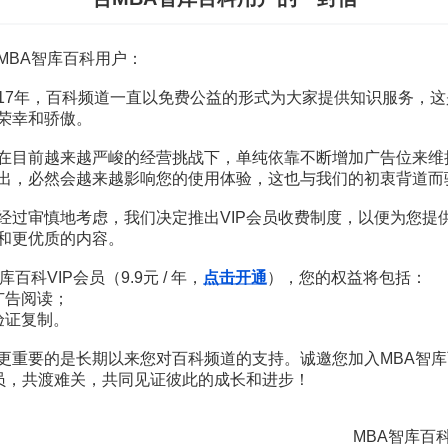
碎片化學習
社會認知理論
適應性學習
MBA智库百科用户：
桑代克的聯結主義學習理論
斯金納操作學習理論
17年，百科频道一直以免费公益的形式为大家提供知识服务，这
試錯力
荣幸和骄傲。
T
在目前越来越严峻的经营挑战下，单纯依靠不断增加广告位来维
體驗式學習
出，必然会越来越影响您的使用体验，这也与我们的初衷背道而
特殊遷移
同化性遷移
经过审慎地考虑，我们决定推出VIP会员收费制度，以便为您提
順應性遷移
和更优质的内容。
團隊學習
T-learning
库百科VIP会员（9.9元 / 年，
点击开通
），您的权益将包括：
彈性學習
广告阅读；
托爾曼的符號學習理論
验证复制。
U
更重要的是长期以来您对百科频道的支持。诚邀您加入MBA智库
会员，共渡难关，共同见证彼此的成长和进步！
U型理論
MBA智库百