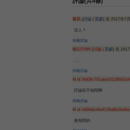
評論(共4條)
啸风
(
討論
|
貢獻
) 在 2017年7
沒人？
回複評論
晓227099
(
討論
|
貢獻
) 在 20
......
回複評論
M id 3fd08c701abd3f129802c
評論區不熱鬧啊
回複評論
M id c66fddc4fe4135d6b3bd4e
會熱鬧的