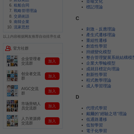
並喻文化
租船合同
標記理論
戰略管理理論
交易術語
C
南韓企業
流家思想
刺激－反應理論
產生式遷移理論
以上内容根据网友推荐自动排序生成
重組性遷移
創造性學習
官方社群
持續變化模型
整合管理髮展系統結構模
企业管理者
加入
企業大學輪模型
交流群
成就目標定向理論
创业者交流
創新性學習
加入
群
程式教學理論
成人學習理論
AIGC交流
加入
群
D
市场营销人
加入
代理式學習
员交流群
戴爾的“經驗之塔”理論
人力资源师
低通路遷移
加入
交流群
低智學習
電子化學習