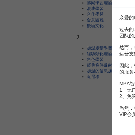
赫爾學習理論
混成學習
合作學習
亲爱的
合意困難
後喻文化
过去的
团队的
J
然而，
加涅累積學習理論
經驗類化理論
运营支
角色學習
經典條件反射理論
因此，
加涅的信息加工學習理論
的服务
近遷移
MBA智
1、无
2、免
当然，
VIP