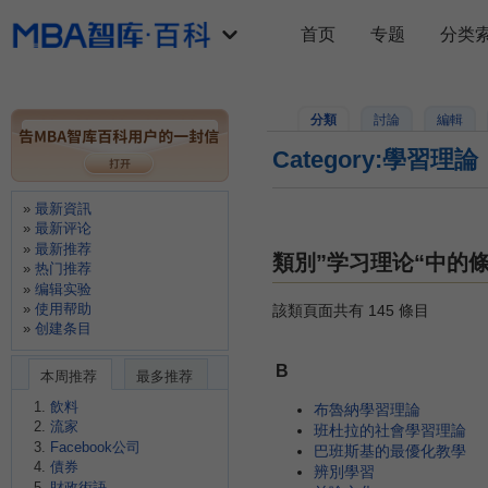
首页
专题
分类
分類
討論
編輯
Category:學習理論
最新資訊
最新评论
最新推荐
類別”学习理论“中的
热门推荐
编辑实验
使用帮助
該類頁面共有 145 條目
创建条目
B
本周推荐
最多推荐
飲料
布魯納學習理論
流家
班杜拉的社會學習理論
Facebook公司
巴班斯基的最優化教學
債券
辨別學習
財政術語