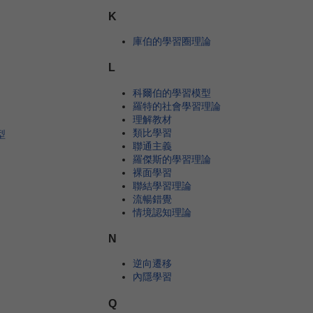
K
庫伯的學習圈理論
L
科爾伯的學習模型
羅特的社會學習理論
理解教材
類比學習
型
聯通主義
羅傑斯的學習理論
裸面學習
聯結學習理論
流暢錯覺
情境認知理論
N
逆向遷移
內隱學習
Q