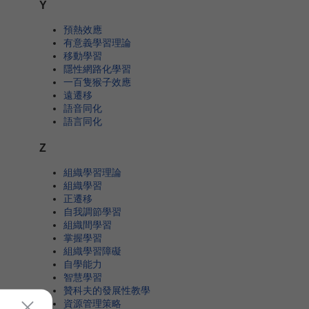
Y
預熱效應
有意義學習理論
移動學習
隱性網路化學習
一百隻猴子效應
遠遷移
語音同化
語言同化
Z
組織學習理論
組織學習
正遷移
自我調節學習
組織間學習
掌握學習
組織學習障礙
自學能力
智慧學習
贊科夫的發展性教學
資源管理策略