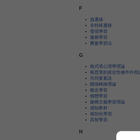
F
負遷移
非特殊遷移
發現學習
服務學習
費曼學習法
G
格式塔心理學理論
格思里的接近性條件作用
共同要素說
關係轉換理論
概念學習
個體學習
建構主義學習理論
感知教材
個別化學習
高智學習
H