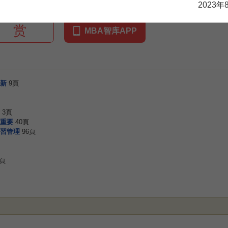
2023年
赏
MBA智库APP
新
9頁
3頁
重要
40頁
習管理
96頁
4頁