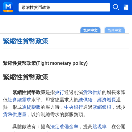
繁体中文
简体中文
緊縮性貨幣政策
緊縮性貨幣政策(Tight monetary policy)
緊縮性貨幣政策
緊縮性貨幣政策
是指
央行
通過削減
貨幣供給
的增長來降
低
社會總需求
水平。即當總需求大於
總供給
，
經濟增長
過
熱，形成
通貨膨脹
的壓力時，
中央銀行
通過
緊縮銀根
，減少
貨幣供應量
，以抑制總需求的膨脹勢頭。
具體做法有：提高
法定准備金率
，提高
貼現率
，在公開