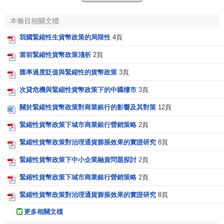
法定存款準備金率，只是使
超額準備金
對應減少，很難對經
本條目相關文檔
濟運行中的貨幣供應量產生實質性影響。所以，存款準備金
率的上調只是凍結了部分
商業銀行
超額準備，從而在一定程
我國緊縮性生貨幣政策的局限性
4頁
度上抑制
金融體系
內過剩的流動性，對整體經濟沒有太顯著
當前緊縮性貨幣政策淺析
2頁
的影響。而且隨著存款準備金率的一再創出新高，中央銀行
匯率過度貶值與緊縮性的貨幣政策
3頁
利用該貨幣工具收緊貨幣供給的空間也越來越狹窄。
次貸危機與緊縮性貨幣政策下的中國樓市
3頁
（3）多次大規模發行中央票據
關於緊縮性貨幣政策對商業銀行的影響及其對策
12頁
2005年中央銀行四次發行
農村信用社
改革試點專項
中央
緊縮性貨幣政策下城市商業銀行營銷策略
2頁
銀行票據
，總額達1237億元；向
工行
發行4587.9億元專項中
央銀行票；2006年對農村信用社發行專項中央銀行票據，總
緊縮性貨幣政策對治理通貨膨脹效果的實證研究
8頁
額度為56.66億元，同時開始兌付94.58億元，相當於增加貨
緊縮性貨幣政策下中小企業融資問題探討
2頁
幣供給量37.92億元，中央銀行採用中央票據回籠貨幣的壓力
和
成本
開始表現出來；2007年繼續兌付農村信用社專項
票
緊縮性貨幣政策下城市商業銀行營銷策略
2頁
據
，總額達691億元；並於2007年8月29日，從境內商業銀行
緊縮性貨幣政策對治理通貨膨脹效果的實證研究
8頁
買入財政部發行的第一期6000億元
特別國債
，支持了擴張的
更多相關文檔
財政政策
；12月20日，對新疆自治區轄內41個縣（市）農村