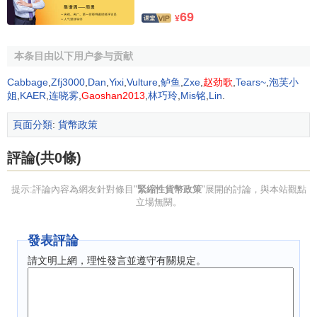
發佈自2005年7月21日起，開始實行以市場供求為基礎、
參
69
¥
考一籃子貨幣
進行調節、
有管理的浮動匯率制度
；自2005年
7月21日19：00時，美元對人民幣交易價格調整為1美元兌
本条目由以下用户参与贡献
8.1100元人民幣，作為次日銀行間外匯市場上
外匯指定銀行
之間交易的中間價。9月23日，擴大銀行間
即期外匯市場
非美
Cabbage
,
Zfj3000
,
Dan
,
Yixi
,
Vulture
,
鲈鱼
,
Zxe
,
赵劲歌
,
Tears~
,
泡芙小
元貨幣對人民幣交易價的浮動幅度到上下3%；美元
現匯
賣出
姐
,
KAER
,
连晓雾
,
Gaoshan2013
,
林巧玲
,
Mis铭
,
Lin
.
價
與
買入價
之差不得超過交易中間價的1%；現鈔賣出價與買
頁面分類
:
貨幣政策
入價之差不得超過交易中間價的4%，銀行可在規定價差幅度
內自行調整當日美元掛牌價格。另外，還取消了銀行對
客戶
評論(共0條)
掛牌的
非美元貨幣
的價差幅度限制。
提示:評論內容為網友針對條目"
緊縮性貨幣政策
"展開的討論，與本站觀點
2007年5月18日，中央銀行再一次放寬人民幣匯率浮動
立場無關。
範圍，自5月21日起將銀行間即期外匯市場人民幣兌美元交易
價日浮動幅度由千分之三擴大至千分之五。8月17日，發佈通
發表評論
知，允許在銀行間外匯市場開辦人民幣兌美元、
歐元
、
日
請文明上網，理性發言並遵守有關規定。
元
、
港幣
、
英鎊
五個貨幣對的
貨幣掉期
交易，為
企業
和居民
提供了更全面靈活的
匯率
、
利率風險管理
工具。
[1]