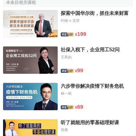
信用社發放專項借款7億元，致力於我國經濟發展結構失衡問
本条目相关课程
題。
探索中国华尔街，抓住未来财富
约翰·s·戈登
中央銀行票據的大規模發行會造成貨幣供給的增加，這
是因為中央銀行票據只是推遲了貨幣的投放，在票據到期還
199
¥
本付息時，中央銀行要麼投放貨幣，使貨幣供給增加，要麼
增發新票據來償還舊票據，雖然當時貨幣供給不增加，但是
社保入税下，企业用工52问
總的票據發行量增加了。滾動到期的中央銀行票據需要還本
王凤如
付息，此時還是會使貨幣供給大幅增加。這說明在
流動性過
剩
的情況下，需要謹慎地發放中央銀行票據，以免在流動性
99
¥
過剩有所改善時，累積的中央票據到期需集中償還，被動的
大幅度增加貨幣供給，導致下一輪的流動性過剩。
六步带你解决疫情下财务危机
林一斌
（4）加快
人民幣匯率
市場化
69
2005年是人民幣
匯率市場化
成效顯著的一年，人民幣匯
¥
率從7月21日的8.1100升值到年末的8.0702，市場化歷程如
下：5月18日，批准
銀行間外匯市場
正式開辦外幣買賣業務；
听了就能用的零基础理财课
同日，
中國外匯交易中心
推出八對外幣買賣業務。7月21日，
周勇