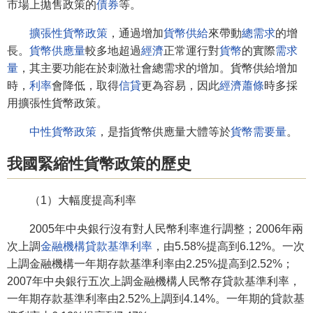
市場上拋售政策的
債券
等。
擴張性貨幣政策
，通過增加
貨幣供給
來帶動
總需求
的增
長。
貨幣供應量
較多地超過
經濟
正常運行對
貨幣
的實際
需求
量
，其主要功能在於刺激社會總需求的增加。貨幣供給增加
時，
利率
會降低，取得
信貸
更為容易，因此
經濟蕭條
時多採
用擴張性貨幣政策。
中性貨幣政策
，是指貨幣供應量大體等於
貨幣需要量
。
我國緊縮性貨幣政策的歷史
（1）大幅度提高利率
2005年中央銀行沒有對人民幣利率進行調整；2006年兩
次上調
金融機構
貸款基準利率
，由5.58%提高到6.12%。一次
上調金融機構一年期存款基準利率由2.25%提高到2.52%；
2007年中央銀行五次上調金融機構人民幣存貸款基準利率，
一年期存款基準利率由2.52%上調到4.14%。一年期的貸款基