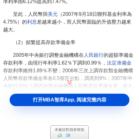
準利率由6.12%提高到7.47%。
至此，人民幣與
美元
（2007年9月18日聯邦基金利率為
4.75%）的
利息
差越來越小，而人民幣面臨的升值壓力越來
越大。
（2）頻繁提高存款準備金率
2005年中央銀行調整金融機構在
人民銀行
的超額準備金
存款利率，由現行年利率1.62％下調到0.99％，
法定准備金
存款利率維持1.89％不變；2006年三次上調存款類金融機構
人民幣存款準備金率各0.5個百分點，調高到9%；2007年中
央銀行10次上調存款類金融機構人民幣存款準備金率，前九
次每次上調0.5個百分點，第十次上調1個百分點，到2007年
打开MBA智库App, 阅读完整内容
底執行14.5%存款準備金率；2008年1月16日和3月18日中央
銀行又兩次上調存款類金融機構人民幣存款準備金率，各0.5
個百分點。
在我國存在巨額
超額存款準備金
的條件下，依靠提高法
本條目對我有幫助
58
定存款準備金率來收縮
貨幣擴張
的效應是有限的，多次提高