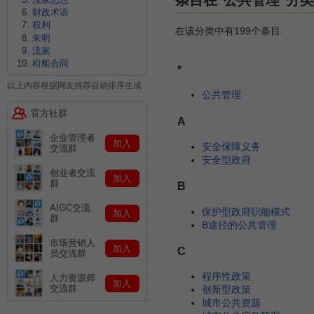
条目在"公共管理"分类
财政术语
权利
在该分类中有199个条目.
朱明
流家
租船合同
*
以上内容根据网友推荐自动排序生成
公共管理
官方社群
A
企业管理者
加入
安全保障义务
交流群
安全型政府
创业者交流
加入
群
B
AIGC交流
保护型政府职能模式
加入
群
B途径的公共管理
市场营销人
加入
C
员交流群
程序性政策
人力资源师
加入
交流群
创新型政策
城市公共资源