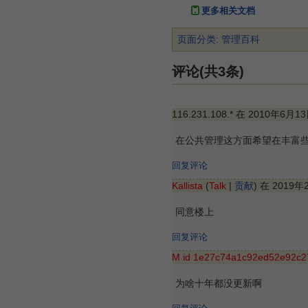
更多相关文档
页面分类
:
管理百科
评论(共3条)
116.231.108.* 在 2010年6月1
在公共管理这方面希望在丰富
回复评论
Kallista
(
Talk
|
贡献
) 在 2019年
同意楼上
回复评论
M id 1e27c74a1c92ed52e92c
为啥十年都没更新啊