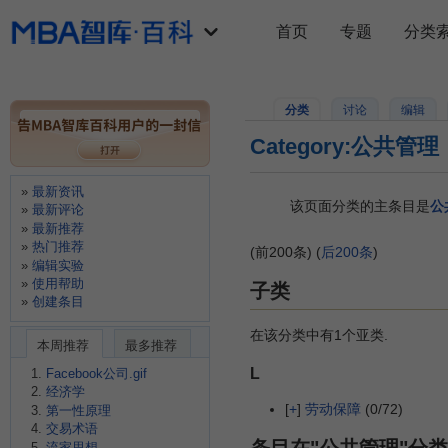
首页
专题
分类
分类
讨论
编辑
Category:公共管理
最新资讯
该页面分类的主条目是
公
最新评论
最新推荐
热门推荐
(前200条) (
后200条
)
编辑实验
使用帮助
子类
创建条目
在该分类中有1个亚类.
本周推荐
最多推荐
L
Facebook公司.gif
经济学
[
+
]
劳动保障
(0/72)
第一性原理
交易术语
流家思想