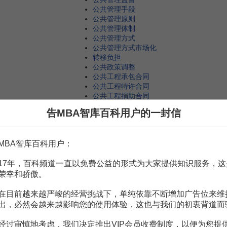
公共管理手段
公共管理原则
公共管理体制
公共管理方式
公共管理方式市场化
转移负担
公共政策调整
公共工程承包合同
公共工程特许合同
公共工程捐助合同
规律政策
告MBA智库百科用户的一封信
鼓励型政策
供给调节政策
公共政策体系
MBA智库百科用户：
公共政策制定
公共政策问题
17年，百科频道一直以免费公益的形式为大家提供知识服务，这
公共政策议程
公共政策制定者
荣幸和骄傲。
规划议程
公共事业管理合同
在目前越来越严峻的经营挑战下，单纯依靠不断增加广告位来维
管理型政府
出，必然会越来越影响您的使用体验，这也与我们的初衷背道而
管制型政府
国家能力
经过审慎地考虑，我们决定推出VIP会员收费制度，以便为您提