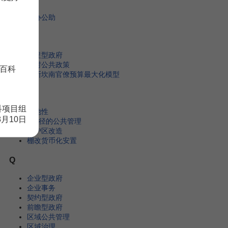
民办公助
N
能促型政府
农村公共政策
百科
尼斯坎南官僚预算最大化模型
P
科项目组
排他性
8月10日
P途径的公共管理
棚户区改造
棚改货币化安置
Q
企业型政府
企业事务
契约型政府
前瞻型政府
区域公共管理
区域治理