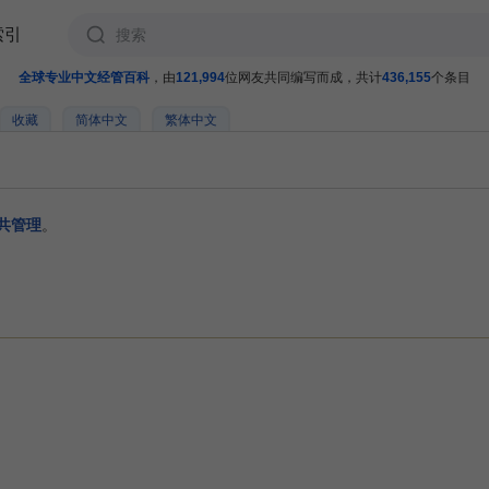
索引
全球专业中文经管百科
，由
121,994
位网友共同编写而成，共计
436,155
个条目
收藏
简体中文
繁体中文
共管理
。