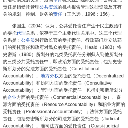
责任是指受托管理
公共资源
的机构报告管理这些资源及其有
关的规划、控制、财务的
责任
（王光远，1996：156）。
张国生（2004）认为，公共受托责任产生于民主政治中
的委托
代理
关系，依存于三个主要代理关系中。这三个代理
关系是：
公务员
对行政长官的受托责任、行政部门对立法部
门的受托责任和政府对民众的受托责任。Heald（1983）将
史密斯（1980）所划分的九类受托责任分别归入到他所划分
的三类公共受托责任中，即政治方面的受托责任，包括史密
斯所划分的宪法方面的受托责任（Constitutional
Accountability）、
地方分权
方面的受托责任（Decentralized
Accountability）和协同方面的受托责任（Consultative
Accountability）；管理方面的受托责任，包括史密斯所划分
的
企业
方面的受托责任（Commercial Accountability）、资
源方面的受托责任（Resource Accountability）和职业方面的
受托责任（Professional Accountability）；法律方面的受托
责任，包括史密斯所划分的司法方面的受托责任（Judicial
Accountability）、准司法方面的受托责任（Quasi-judicial