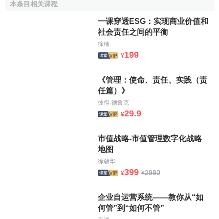
本条目相关课程
用、保护环境、促进
社会福利
的责任。
一课穿透ESG：实现商业价值和
公共受托责任的特点
社会责任之间的平衡
徐楠
199
从其特点来看，公共受托责任产生于民主政治中的
委托
¥
代理关系
，依存于三个主要代理关系中。这三个代理关系
《管理：使命、责任、实践（责
是：公务员对行政长官的受托责任、行政部门对立法部门的
任篇）》
受托责任和政府对民众的受托责任。政府的特征是没有明确
彼得·德鲁克
的所有者，其权益属于人民。在政治舞台上，人民高度分
29.9
¥
散。由于表达个人意志(如参加投票或监督政府的活动等)需要
成本
，因而公民一般没有充分的动力表达自己的意志，其对
市值战略-市值管理数字化战略
政府的
决策
结果的影响往往较少。也就是说，公民往往对政
地图
府
财务信息
的
需求
较少。因此，公民必须通过制定明确的法
徐朝华
律法规或规 则(
预算
、拨款等的原则及其对执行结果报告的规
399
2980
¥
¥
定)来约束政府官员的行为。
基金会计
用来保证政府遵循以上
规则，并提供政府的忠实受托责任信息。
企业自运营系统——教你从“如
何管”到“如何不管”
公共受托责任的信息需求