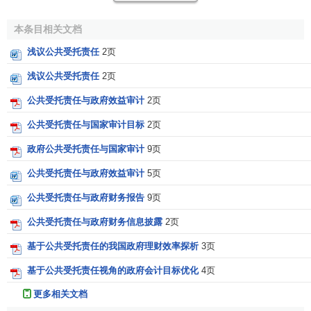
可持续性受托责任（Sustainability accountability）：使
顾客生活更好，且长期如此。
本条目相关文档
按受托责任内容的性质，受托责任又可分为受托财务责
浅议公共受托责任
2页
任和受托管理责任。受托财务责任是指受托人要诚实经营，
浅议公共受托责任
2页
保护受托资财的安全完整，遵守财经法规，并及时提供按照
公共受托责任与政府效益审计
2页
公认会计原则
或公认政府会计原则编制
财务报表
。这是受托
人在财务方面对
委托人
所承担的责任。受托管理责任是指受
公共受托责任与国家审计目标
2页
托人在合法经营、保护财产的安全完整之外，有责任进行有
政府公共受托责任与国家审计
9页
效经营、公平经营，也就是说，受托人要按照经济性
（economy）、效率性（efficiency）、效果性
公共受托责任与政府效益审计
5页
（effectiveness）、公平性（equity）和环保性
公共受托责任与政府财务报告
9页
（environmentalism）来使用和管理受托财产。
公共受托责任与政府财务信息披露
2页
由此看来，公共受托责任又可分为公共部门的受托财务
基于公共受托责任的我国政府理财效率探析
3页
责任和公共部门的受托管理责任。公共部门的受托财务责任
是指公共部门的
财政收支
要合法，公共部门要按照公认政府
基于公共受托责任视角的政府会计目标优化
4页
会计准则
编制财务报表并公布。公共部门的受托管理责任是
更多相关文档
指公共部门在使用
公共资金
时要尽到有效地使用、公平地使