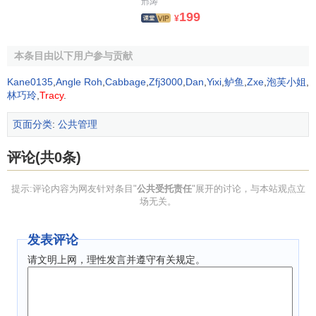
邢涛
199
¥
政府财务信息披露的程度和方式反映了政府受托责任和
政治制度的模式。在行政体系中，上级要求下级承担责任，
本条目由以下用户参与贡献
并要求下级提供业绩信息。行政部门往往必须执行立法部门
批准的预算，并披露预算执行情况的信息：此外，政府主动
Kane0135
,
Angle Roh
,
Cabbage
,
Zfj3000
,
Dan
,
Yixi
,
鲈鱼
,
Zxe
,
泡芙小姐
,
林巧玲
,
Tracy
.
披露信息以说服潜在的投资者(如
债权人
、
供应商
和财务援助
者)为其提供
财务资源
。潜在的投资者需要
会计信息
预测
政府
页面分类
:
公共管理
履行合约的能力。当合约签订后，会计信息被用来监督合约
的履行。若
委托人
没有信息的需求，政府不会主动给其披露
评论(共0条)
财务信息。为明确受托责任，政府需要提供以下信息：1.守
法和管理 信息 提供这方面信息以便公众评价政府是否按照法
提示:评论内容为网友针对条目"
公共受托责任
"展开的讨论，与本站观点立
场无关。
定预算、法律法规或合约(如拨款、财务限制条款)取得和使用
资源，以及评价政府对资源的保护和维护等方面的管理情
发表评论
况。2.
财政
状况的信息。包括：收入来源和类型的信息、资
源的分配和使用的信息、收入补偿日常业务成本足够程度的
请文明上网，理性发言并遵守有关规定。
信息、预计
现金流动
的时间和金额以及预计未来
现金
和借款
的需求信息、
政府偿债能力
的信息和政府整体财政状况的信
息。3.政府提供服务的努力程度、成本和成就的业绩信息。