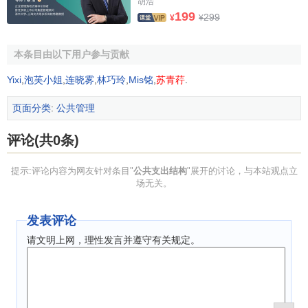
胡浩
内在联系。经济体制决定资源的配置方式，也就决定着财政
199
299
¥
¥
支出的结构。实行
计划经济体制
的国家，都是由政府垄断
社
会资源
，
资源配置
方式以政府集中配置为主，政府既承担了
本条目由以下用户参与贡献
“
社会公共需要
”方面的事务，也承担了大量竞争性、经营性等
方面的事务。因此，财政支出中
经济建设支出
所占的比重比
Yixi
,
泡芙小姐
,
连晓雾
,
林巧玲
,
Mis铭
,
苏青荇
.
较高，而用于社会公益事业开支和
社会保障
开支等的比重较
低。而实行
市场经济体制
的国家，以
市场配置
为资源配置的
页面分类
:
公共管理
主要方式，政府的职能主要集中于社会管理领域，因此，财
评论(共0条)
政支出中经济建设支出所占比重较低，而用于社会公益事业
和
社会保障
等方面的开支比例明显较高，几乎没有用于竞争
提示:评论内容为网友针对条目"
公共支出结构
"展开的讨论，与本站观点立
性、营利性领域的支出。
场无关。
自新中国成立到“五五”期间，实行的是传统的
计划经济体
发表评论
制
，资源配置是政府高度集中垄断配置，财政支出中用于经
济建设的比重都在50％以上，最高年份达到65．2％，而用
请文明上网，理性发言并遵守有关规定。
于教科文卫方面的支出仅有10％左右，用于社会保障方面的
支出仅为l％左右。从“六五”至“八五”中期，我国实行的是有计
划的商品经济体制，资源配置以
国家计划
分配为主，
市场调
节
为辅，政府的工作重心从单纯的发展经济为主，转向以
经