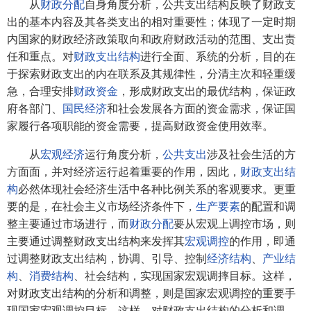
从
财政分配
自身角度分析，公共支出结构反映了财政支
出的基本内容及其各类支出的相对重要性；体现了一定时期
内国家的财政经济政策取向和政府财政活动的范围、支出责
任和重点。对
财政支出结构
进行全面、系统的分析，目的在
于探索财政支出的内在联系及其规律性，分清主次和轻重缓
急，合理安排
财政资金
，形成财政支出的最优结构，保证政
府各部门、
国民经济
和社会发展各方面的资金需求，保证国
家履行各项职能的资金需要，提高财政资金使用效率。
从
宏观经济
运行角度分析，
公共支出
涉及社会生活的方
方面面，并对经济运行起着重要的作用，因此，
财政支出结
构
必然体现社会经济生活中各种比例关系的客观要求。更重
要的是，在社会主义市场经济条件下，
生产要素
的配置和调
整主要通过市场进行，而
财政分配
要从宏观上调控市场，则
主要通过调整财政支出结构来发挥其
宏观调控
的作用，即通
过调整财政支出结构，协调、引导、控制
经济结构
、
产业结
构
、
消费结构
、社会结构，实现国家宏观调摔目标。这样，
对财政支出结构的分析和调整，则是国家宏观调控的重要手
现国家宏观调控目标。这样，对财政支出结构的分析和调