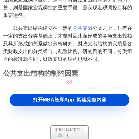
整，则是国家宏观调控的重要手段，是实现宏观调控目标的
重要途径。
公共支出结构建立在一定的
公共支出
分类之上，只有在
一定的支出分类基础上，才能对因此而形成的各项支出数额
及其所形成的关系做出分析研究。财政支出结构的实质是各
类财政支出的分类组合与配置比例。研究目的不同，分类组
合的标准就不同，财政支出的结构也就不同。
公共支出结构的制约因素
一定时期的财政支出结构，并非任意形成和主观臆定
的，而是受政治、经济等多种因素制约的。影响财政支出结
打开MBA智库App, 阅读完整内容
构的因素主要有以下几个方面。
(一)国家的职能及政府活动范围
本条目对我有帮助
财政是实现
国家职能
的分配工具，财政支出是实现
国家
4
职能
的财力保证。因此，国家的职能及政府活动范围决定了