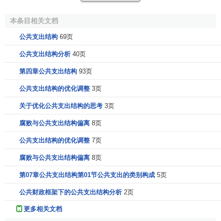
一定时期内财政支出的项目、方向和比例，也就决定了财政
本条目相关文档
支出的结构。
公共支出结构
69页
政府活动是国家职能的具体体现，国家职能的大小决定
公共支出结构分析
40页
了政府的活动范围。国家职能表现为社会管理职能和经济管
理职能两个方面。一般说来，在以
生产资料私有制
为经济基
第四章公共支出结构
93页
础的国家，国家不介入或很少介入
微观经济
活动，因而其
组
公共支出结构的优化调整
3页
织管理
经济活动的功能较弱，国家职能主要集中于对社会活
动的管理，政府的活动范围也主要集中于社会活动领域。由
关于优化公共支出结构的思考
3页
此决定其财政支出中用于社会公益事业支出和社会保障支出
腐败与公共支出结构偏离
8页
等的比例较高，而用于经济建设支}{{的比例较低。而在以生
公共支出结构的优化调整
7页
产资料公有制为经济基础的国家，
国有经济
是国民经济的主
导力量，国家具有组织领导经济建设的职能，相应承担国有
腐败与公共支出结构偏离
8页
资产的投资建设和为经济建设提供
基础设施
的任务，因而，
第07章公共支出结构第01节公共支出的类别构成
5页
国家的经济职能较强，政府的活动范围在经济领域的延伸较
深，覆盖面较宽。由此决定其财政支出中直接用于经济建设
公共财政框架下的公共支出结构分析
2页
和与经济建设有关的支出所占比例较高，而相对用于社会公
更多相关文档
益事业支出和
社会保障支出
等的比重则较低。这样的财政支