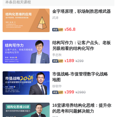
本条目相关课程
出结构，是与国家的职能及政府的活动范围相适应的，也就
能够较好地保证国家职能的实现，并为政府的活动提供相应
金字塔原理，职场制胜思维武器
的财力保证。
武涛
(二)政府的工作重心及发展目标
56.8
¥
生产资料所有制
的性质不同，决定了国家职能及政府活
结构写作力：让客户点头、老板
动范围不同，因而，财政支出结构不同。但是，
生产资料所
另眼相看的结构化写作
有制
性质相同的国家，或者同一个国家在不同的历史时期或
李忠秋
不同的发展阶段中，由于政府的工作重心不同及政府的经济
189
299
¥
¥
及社会发展目标不同，财政支出的结构也不同。因为财政支
出的结构是由政府的工作重心及发展目标决定的，一定时期
市值战略-市值管理数字化战略
内的财政资金的流向及比例，必须同该时期政府的工作重心
地图
及经济与社会的发展目标相适应，这样才能保证政府所承担
徐朝华
的政治经济任务的完成及发展目标的实现。
399
2980
¥
¥
(三)
经济体制
及资源配置的方式。
16堂课培养结构化思维：提升你
的思考和问题解决能力
经济体制及
资源配置
的方式与财政支出结构有着密切的