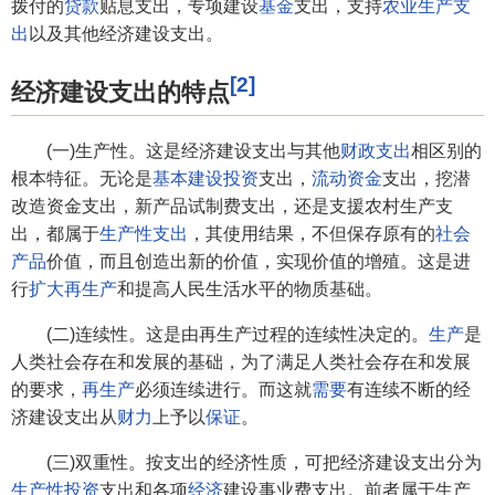
拨付的
贷款
贴息支出，专项建设
基金
支出，支持
农业
生产
支
出
以及其他经济建设支出。
[2]
经济建设支出的特点
(一)生产性。这是经济建设支出与其他
财政支出
相区别的
根本特征。无论是
基本建设投资
支出，
流动资金
支出，挖潜
改造资金支出，新产品试制费支出，还是支援农村生产支
出，都属于
生产性支出
，其使用结果，不但保存原有的
社会
产品
价值，而且创造出新的价值，实现价值的增殖。这是进
行
扩大再生产
和提高人民生活水平的物质基础。
(二)连续性。这是由再生产过程的连续性决定的。
生产
是
人类社会存在和发展的基础，为了满足人类社会存在和发展
的要求，
再生产
必须连续进行。而这就
需要
有连续不断的经
济建设支出从
财力
上予以
保证
。
(三)双重性。按支出的经济性质，可把经济建设支出分为
生产性投资
支出和各项
经济
建设事业费支出。前者属于生产