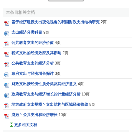
(二)经济建设支出是提高国民经济技术水平，加快
社会主
义经济
建设步伐的重要保证。要提高国民经济技术水平，用
本条目相关文档
先进的科学
技术
装备中国
国民经济
的各个部门，从根本上改
基于经济建设支出变化视角的我国财政支出结构研究
2页
变中国经济和技术的落后面貌，加快社会主义建设步伐，就
需要
财政通过经济建设支出，一方面支持现有企业进行
技术
支出经济分类科目
9页
改造
，提高
现有设备
的利用率和
劳动生产率
水平；另一方面
公共教育支出的经济价值
4页
采用先进技术装备和生产
工艺
，建立新的生产部门，提高它
税式支出的经济效应及其影响
2页
们的机械化、自动化水平，把整个国民经济建立在先进的技
术基础之上，为实现经济的腾飞奠定强大的物质基础。
公共教育支出的经济分析
3页
政府支出与经济增长探讨
3页
(三)经济建设支出是优化
资源配置
，调整
国民经济结构
的
有效方法。
分配
是
生产
的前提，
财政
通过经济建设支出的
资
财政支出按经济性质分类及其经济意义
4页
金流量
和流向的倾斜，可有效地调控
国民经济
各部门之间及
政府教育支出与经济增长的计量经济分析
10页
其内部
生产要素
的配置，既有利于新的生产结构的形成，也
便于调整失衡的生产结构，从而使国民经济的部门
结构
和
产
地方政府支出规模丶支出结构与区域经济收敛
9页
业结构
趋向合理，实现
资源
优化配置和国民经济均衡发展。
腐败丶公共支出和经济增长
10页
(四)经济建设支出是改善和提高人民物质、文化生活水平
更多相关文档
的物质基础。经济建设支出，可以保证社会
再生产
顺利进