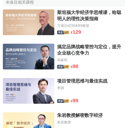
本条目相关课程
行，提高国民经济
技术
装备水平，调整
国民经济
结构，而这
斯坦福大学经济学思维课，给聪
一切最终必然促进国民经济的发展和
国民收入
的增长，在此
明人的理性决策指南
基础上，使城乡居民的
收入
水平和
消费
水平得到相应提高，
兰德尔•巴特利特教授
生活状况不断
改善
。
129
¥
参考文献
搞定品牌战略管控与定位，提升
企业核心竞争力
↑
陈工，袁星侯.财政支出管理与绩效评价.中国财政经
高春利
济出版社,2007.6.
88
¥
2.0
2.1
↑
项怀诚,黄可华.《当代中国经济大辞库》财政
卷.中国经济出版社,1993年12月第1版.
项目管理思维与最佳实战
李骐
99
¥
朱岩教授解密数字经济
朱岩教授