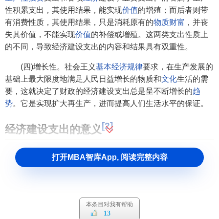
性积累支出，其使用结果，能实现
价值
的增殖；而后者则带
有消费性质，其使用结果，只是消耗原有的
物质财富
，并丧
失其价值，不能实现
价值
的补偿或增殖。这两类支出性质上
的不同，导致经济建设支出的内容和结果具有双重性。
(四)增长性。社会王义
基本经济规律
要求，在生产发展的
基础上最大限度地满足人民日益增长的物质和
文化
生活的需
要，这就决定了财政的经济建设支出总是呈不断增长的
趋
势
。它是实现扩大再生产，进而提高人们生活水平的保证。
[2]
经济建设支出的意义
(一)经济建设支出是保证社会再生产顺利进行的前提。通
打开MBA智库App, 阅读完整内容
过安排经济建设支出，不仅满足了
固定资产
简单再生产
的资
金需要，而且满足了大规模地进行固定资产扩大再生产的
资
金
需要，从而为社会
扩大再生产
的顺利进行提供了前提，
保
证
了再生产过程的连续进行。
本条目对我有帮助
13