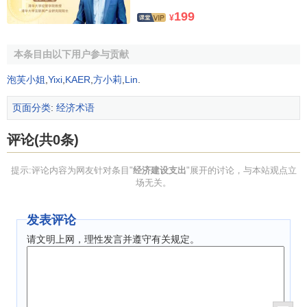
199
¥
本条目由以下用户参与贡献
泡芙小姐
,
Yixi
,
KAER
,
方小莉
,
Lin
.
页面分类
:
经济术语
评论(共0条)
提示:评论内容为网友针对条目"
经济建设支出
"展开的讨论，与本站观点立
场无关。
发表评论
请文明上网，理性发言并遵守有关规定。