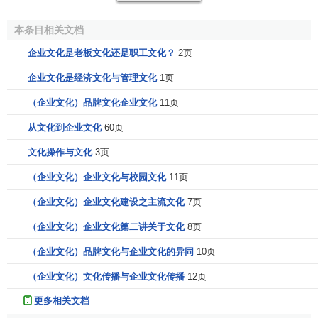
4、独特性。
文化是构成一个民族、一个
组织
或一个
群体
的基本因素。这些民族、组织、群体的差异性就形成了不同
本条目相关文档
的文化。因此文化带有独特性，不可能有两个完全相同的文
企业文化是老板文化还是职工文化？
2页
化存在于两个民族或组织和群体中。
企业文化是经济文化与管理文化
1页
5、一致性。
这是指在一个民族、一个组织或一个群体
（企业文化）品牌文化企业文化
11页
中，文化有着相对一致的内容，即共同的精神活动、精神性
行为和共同的精神物化产品。这种一定时期一定范围内的相
从文化到企业文化
60页
对一致性是构成一种文化的基础。正是有了这种一致性，各
文化操作与文化
3页
种文化才有了他们各自的内涵。
（企业文化）企业文化与校园文化
11页
文化的无意识
（企业文化）企业文化建设之主流文化
7页
（企业文化）企业文化第二讲关于文化
8页
1、文化的
三层结构
（企业文化）品牌文化与企业文化的异同
10页
文化包括三个层次：一是
物质文化
，是指凝聚着一个民
（企业文化）文化传播与企业文化传播
12页
族精神文化的生产活动与物化产品的总和；二是
制度文化
，
是指一个民族在生产与生活过程中形成的各种
规章制度
，包
更多相关文档
括法律、道德规范和行为准则等内容；三是精神文化，是指