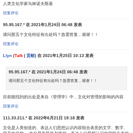
人类文化学家马林诺夫斯基
族的文化相对平和，那么这一文化背景下的企业制定的目标
就有可能相对容易实现。又如“计划应该由个人还是
团队
制
回复评论
定”，如果假定其他条件一样，那么在
集体主义
色彩比较浓厚
95.95.167.* 在 2021年1月24日 06:48 发表
的文化背景下，计划更有可能是团队制定的；而在个人主义
色彩更浓的文化背景下，计划更有可能是个体制定的。
请问那五个文化特征有出处吗？急需答复，谢谢！！
回复评论
罗宾斯总结了在不同的
管理职能
中有可能受到文化的影
响一些方面。如表1所示。
Llyn
(
Talk
|
贡献
) 在 2021年1月25日 10:13 发表
表1 文化影响管理决策的例子
95.95.167.* 在 2021年1月24日 06:48 发表
计划
请问那五个文化特征有出处吗？急需答复，谢谢！！
计划应该包含的风险
计划应该由个人还是群体制定
目前能找到的出处是来自《管理学》中，文化对管理的影响的内容
管理者参与
环境扫描
的程度
回复评论
组织
111.33.211.* 在 2022年6月21日 19:18 发表
雇员工作中应有的自主权程度
任务应由个人还是小组来完成
文化是人类创造的、表达人们思想认识内容组合表意的文字、数字、