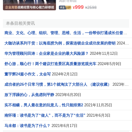
高阶导师团
用、相互影响，共同构成了一个完整的体系。其中，精神文
999
2598
¥
¥
化是最根本的，它决定着制度文化和物质文化，而制度文化
是物质文化与精神文化的中介，
物质文化
则体现着是
制度文
本条目相关资讯
化
与精神文化。
商业、文化、心理、组织、管理、思维、生活，一份帮你打通成长任督二脉的读书笔记合集
2、文化的作用方式
大咖访谈系列干货：以海底捞为例，探索连锁企业成功发展的密钥
2024年12月19日
文化的意义使人类的行为方式是正常的、自然的，而另
华为管理顾问田涛：企业家是企业的最大风险源？
2024年11月12日
一些却是怪异的、错误的。在社会的演化过程中，人们发现
舒心游，顺心行！两个建议打造景区高质量游览观光车
2024年5月9日
某些行为和价值观是适用的、有益的，而另一些却是不适用
的，甚至是有害的。有益的行为被分享和鼓励，而有害的行
董宇辉24篇小作文，太会写
2024年2月12日
为则被抛弃和谴责。经过一段时间后，有益的行为、价值观
成功者的26个日常习惯，第1个就淘汰了大部分人 （建议收藏）
2023年9月26日
及某些人造的东西被制度化并被合并成文化传统的一部分。
人们将这些制度化的行为内在化了，从而常常忘记它的起
放下浮躁的心，从焦虑到平静
2023年6月20日
源。比如握手，许多西方文化中表示欢迎的典型方式，或许
实不相瞒，男人最在意的玩意儿，性只能排第2
2021年11月25日
起源于一种古老的行为方式：陌生人之间紧抓对方拿武器的
南怀瑾：读书是为了“做人”，而不是为了“生活”
2021年6月3日
胳膊，这样既表示友好，又能防范对方的攻击。这种行为方
式的最初功能是相当有用的，因而就被制度化成一种社会传
马未都：读书是为了什么？
2021年6月17日
统。