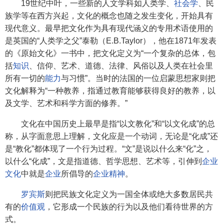
19世纪中叶，一些新的人文学科如人类学、
社会学
、民
族学等在西方兴起，文化的概念也随之发生变化，开始具有
现代意义。最早把文化作为具有现代涵义的专用术语使用的
是英国的“人类学之父”泰勒（E.B.Taylor），他在1871年发表
的《原始文化》一书中，把文化定义为“一个复杂的总体，包
括
知识
、信仰、艺术、道德、法律、风俗以及人类在社会里
所有一切的
能力
与习惯”。当时的法国的一位启蒙思想家则把
文化解释为“一种教养，指通过教育能够获得良好的教养，以
及文学、艺术和科学方面的修养。”
文化在中国历史上最早是指“以文教化”和“以文化成”的总
称，从字面意思上理解，文化应是一个动词，无论是“化成”还
是“教化”都体现了一个行为过程。“文”是说以什么来“化”之，
以什么“化成”，文是指道德、哲学思想、艺术等，引伸到
企业
文化
中就是
企业
所倡导的
企业精神
。
罗宾斯
则把民族文化定义为一国全体或绝大多数居民共
有的
价值观
，它形成一个民族的行为以及他们看待世界的方
式。