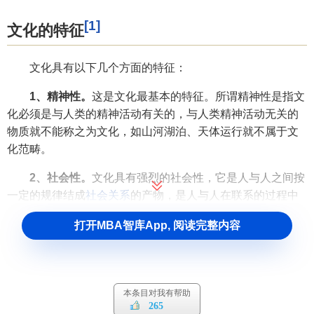
[1]
文化的特征
文化具有以下几个方面的特征：
1、精神性。
这是文化最基本的特征。所谓精神性是指文
化必须是与人类的精神活动有关的，与人类精神活动无关的
物质就不能称之为文化，如山河湖泊、天体运行就不属于文
化范畴。
2、社会性。
文化具有强烈的社会性，它是人与人之间按
一定的规律结成
社会关系
的产物，是人与人在联系的过程中
产生的，是在共同认识、共同生产、互相评价、互相承认中
打开MBA智库App, 阅读完整内容
产生的。没有人与人之间的关系就不会有文化。
3、集合性。
这是指文化必须是在一定时期、一定范围内
的许多人共同的精神活动、精神行为或它们的物化产品。它
是由无数的个体组成的集合，任何个人都无法构成文化。
本条目对我有帮助
265