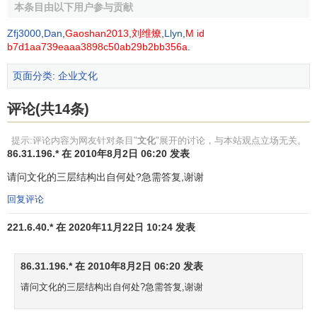
本条目由以下用户参与贡献
现在，几千年过去了，它的功能虽然被废弃了，但仍作
Zfj3000
,
Dan
,
Gaoshan2013
,
刘维燎
,
Llyn
,
M id
为一种有价值的习俗存在着。相似的，任何社会的文化行为
b7d1aa739eaaa3898c50ab29b2bb356a
.
和传统中都有许多这样的例子，他们已失去了最初的意义，
页面分类
:
企业文化
而只是作为具有符号意义的行为存在。当一种行为已经成为
一种有价值的习俗时，人们去行为它时就变成了一种文化的
评论(共14条)
无意识，明明是文化影响着我们的行为，但我们根本没有意
识到这一点。这就如同我们随时呼吸着空气，但并没有意识
提示:评论内容为网友针对条目"
文化
"展开的讨论，与本站观点立场无关。
到是在呼吸空气。文化之所以有这么大的影响力，就在于它
86.31.196.* 在 2010年8月2日 06:20 发表
的无意识，这是文化的作用方式。
请问文化的三层结构出自何处?急需答复,谢谢
文化与管理
回复评论
221.6.40.* 在 2020年11月22日 10:24 发表
正是文化的无意识使得生存在某一文化背景下的
管理者
的行为也深刻地打上了该文化的烙印。比如“计划应该包含的
86.31.196.* 在 2010年8月2日 06:20 发表
风险程度”实际上是深受一个民族风险偏好程度影响的，当一
请问文化的三层结构出自何处?急需答复,谢谢
个民族的文化是积极进取的，这一文化背景下的企业制定的
计划中的目标实现的风险程度就有可能比较高；如果一个民