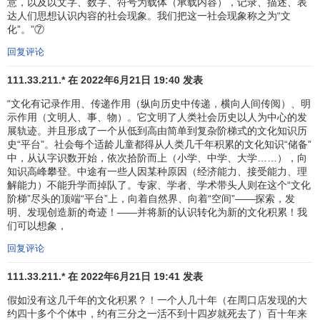
意，以及以文字、数字、符号为载体（承载内容），记录、描述、表
达人们思想认识内容的社会现象。我们把这一社会现象称之为“文
化”。”⑦
回复评论
111.33.211.* 在 2022年6月21日 19:40 发表
“文化有记录作用、传递作用（纵向历史中传递，横向人间传阅）、明
示作用（文明人、事、物）。它文明了人类社会历史以人为中心的发
展轨迹。并且形成了一个从低到高由简单到复杂阶梯式的文化知识历
史“平台”。社会每个适龄儿童都得从人类几千年积累的文化知识“储备”
中，从认字识数开始，依次拾阶而上（小学、中学、大学……），向
知识高峰攀登。中途有一些人因某种原因（经济能力、接受能力、理
解能力）不能升学而掉队了。专家、学者、学术带头人则在这个“文化
阶梯”尽头的顶端“平台”上，向着自然界、向着“空间”——探索，发
明、发现创造新的奇迹！——并将新的认识转化为新的文化积累！我
们可以想象，
回复评论
111.33.211.* 在 2022年6月21日 19:41 发表
假如没有这几千年的文化积累？！一个人几十年（在周口店发现的大
约四十多个个体中，约有三分之一活不到十四岁就死去了）百十年来