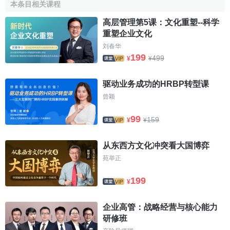
本条目相关课程
一个民族共有的意识活动，包括人们的价值观念、
思维方式
高层管理第5课：文化重塑--科学
等内容。如果以一个三层的同心圆来表示文化的结构，那么
重塑企业文化
物质文化是最表层的，看得见，摸得着，也最容易发生变
刘春华
化；制度文化是文化的中间层，它已经不像物质文化那么有
199
499
¥
¥
形，但具有一定的稳定性；精神文化是最深层的那部分文
化，具有相当的稳定，一旦形成就很难发生改变。这部分内
驱动业务成功的HRBP转型课
容看不见摸不着，但却深刻地影响着一个民族的行为方式。
曾颖
99
159
¥
¥
从东西方文化冲突看大国博弈
苑举正
199
¥
企业高管：战略经营与核心能力
研修班
文化三个层次之间的关系是密不可分的，它们相互作