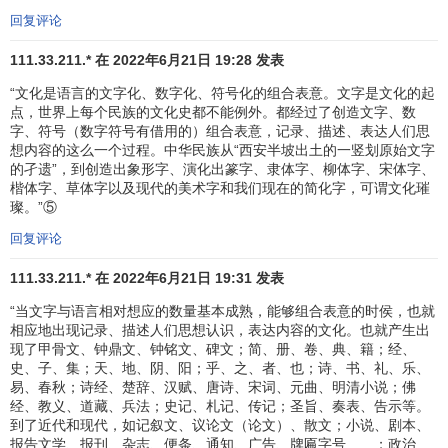
回复评论
111.33.211.* 在 2022年6月21日 19:28 发表
“文化是语言的文字化、数字化、符号化的组合表意。文字是文化的起
点，世界上每个民族的文化史都不能例外。都经过了创造文字、数
字、符号（数字符号有借用的）组合表意，记录、描述、表达人们思
想内容的这么一个过程。中华民族从“西安半坡出土的一竖划原始文字
的孑遗”，到创造出象形字、演化出篆字、隶体字、柳体字、宋体字、
楷体字、草体字以及现代的美术字和我们现在的简化字，可谓文化璀
璨。”⑤
回复评论
111.33.211.* 在 2022年6月21日 19:31 发表
“当文字与语言相对想应的数量基本成熟，能够组合表意的时侯，也就
相应地出现记录、描述人们思想认识，表达内容的文化。也就产生出
现了甲骨文、钟鼎文、钟铭文、碑文；简、册、卷、典、籍；经、
史、子、集；天、地、阴、阳；乎、之、者、也；诗、书、礼、乐、
易、春秋；诗经、楚辞、汉赋、唐诗、宋词、元曲、明清小说；佛
经、教义、道藏、兵法；史记、札记、传记；圣旨、奏表、告示等。
到了近代和现代，如记叙文、议论文（论文）、散文；小说、剧本、
报告文学、报刊、杂志、便条、通知、广告、牌匾字号……；政治