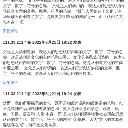
部门经理间的相互联系程度
符号的总称。 文化是各民族创造的、表达人们思想认识内容组合表的
文字、数字、符号的总称。 文化是人们学用的、表达人们思想认识内
领导
容组合表意的文字、数字、符号的总称。 “我们人类创造了文化，中
管理者关心雇员日益增长的
工作满意度
的程度
华民族不但创造了文字，是世界文明发达的国家之一，而且认识了文
化本身！”⑨
哪种
领导方式
更为适宜
是否所有的分歧（甚至建设性的分歧）都应该革除。
回复评论
控制
111.33.211.* 在 2022年6月21日 19:22 发表
是允许雇员控制自己的行为还是施加外部控制
文化是人类创造的、表达人们思想认识内容的文字、数字、符号的总
雇员绩效评价中应该强调哪些标准
称。这是从创造文化的主体总和上看.。 文化是各民族创造的、表达人
个人预算超支将会生产什么凡响。
们思想认识内容的文字、数字、符号的总称。这是从创造文化的主体
本源上看。 文化是人们学用的、表达人们思想认识内容的文字、数
字、符号的总称。这是从人们学习和运用的角度看。
参考文献
回复评论
↑
罗宾斯.管理学[M].人民大学,2004-01
111.33.211.* 在 2022年6月21日 19:24 发表
然而，我们所要揭示的文化，既不是物质产品和物质财富的总和，也
不是精神产品和精神财富的总和，更不是什么意识形态、观念、风
俗、习惯、语言和“人化”本身，而“是人们对客观事物和社会现象思想
认识的文字化，数字化，符号化的内容” ②总称。因为“文化的本源是
客观存在”③，而不是文化本身。