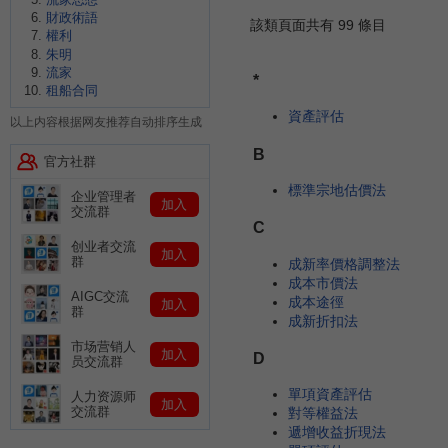
財政術語
該類頁面共有 99 條目
權利
朱明
流家
*
租船合同
資產評估
以上内容根据网友推荐自动排序生成
B
官方社群
標準宗地估價法
企业管理者
加入
交流群
C
创业者交流
加入
群
成新率價格調整法
成本市價法
AIGC交流
成本途徑
加入
群
成新折扣法
市场营销人
加入
D
员交流群
單項資產評估
人力资源师
加入
交流群
對等權益法
遞增收益折現法