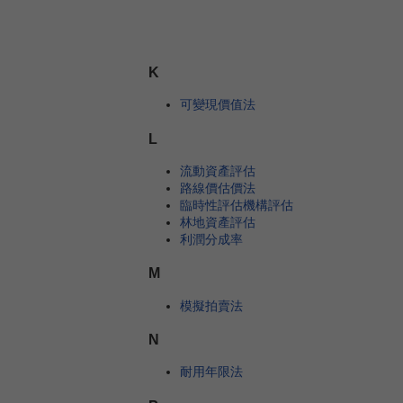
K
可變現價值法
L
流動資產評估
路線價估價法
臨時性評估機構評估
林地資產評估
利潤分成率
M
模擬拍賣法
N
耐用年限法