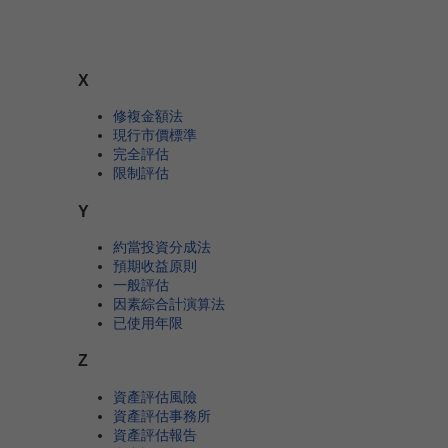
X
修複金額法
現行市價標準
完全評估
限制評估
Y
約當投資分成法
預期收益原則
一般評估
因素綜合計演算法
已使用年限
Z
資產評估風險
資產評估事務所
資產評估報告