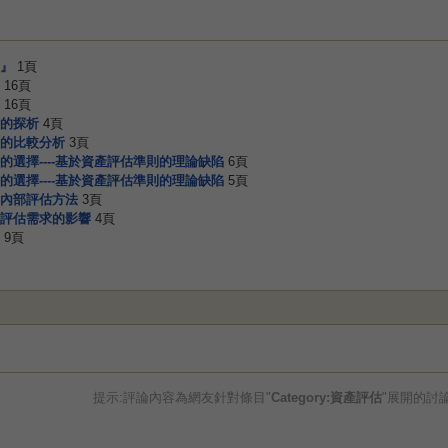
』
1頁
16頁
16頁
的探析
4頁
的比較分析
3頁
選擇----基於資產評估準則的理論缺陷
6頁
選擇----基於資產評估準則的理論缺陷
5頁
內部評估方法
3頁
評估需求的影響
4頁
9頁
提示:評論內容為網友針對條目"
Category:資產評估
"展開的討