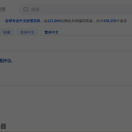
索引
全球专业中文经管百科
，由
121,994
位网友共同编写而成，共计
436,155
个条目
收藏
简体中文
繁体中文
產評估
。
條目