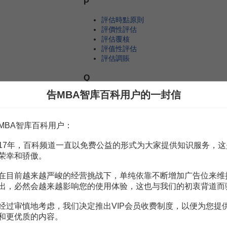
P
評估時點原則
評價性評估
評估覆核
評值性評估
評估調賬
Q
告MBA智库百科用户的一封信
清算價格標準
S
MBA智库百科用户：
商譽評估
市價折扣法
17年，百科频道一直以免费公益的形式为大家提供知识服务，这
市場途徑
荣幸和骄傲。
收益途徑
市場售價類比法
在目前越来越严峻的经营挑战下，单纯依靠不断增加广告位来维
市價調整法
出，必然会越来越影响您的使用体验，这也与我们的初衷背道而
收益期限
實物類流動資產評估
经过审慎地考虑，我们决定推出VIP会员收费制度，以便为您提
實際觀察法
和更优质的内容。
市場提取法