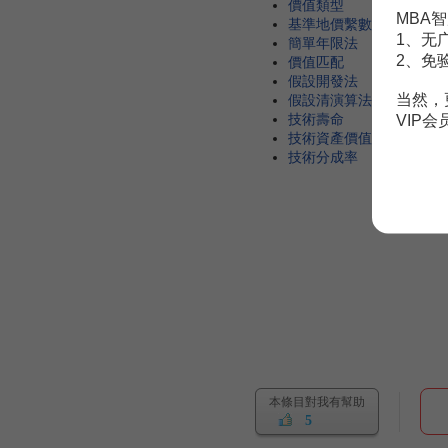
價值類型
MBA智
基準地價繫數修訂法
1、无
簡單年限法
2、免
價值匹配
假設開發法
当然，
假設清演算法
技術壽命
VIP
技術資產價值評估
技術分成率
本條目對我有幫助
5