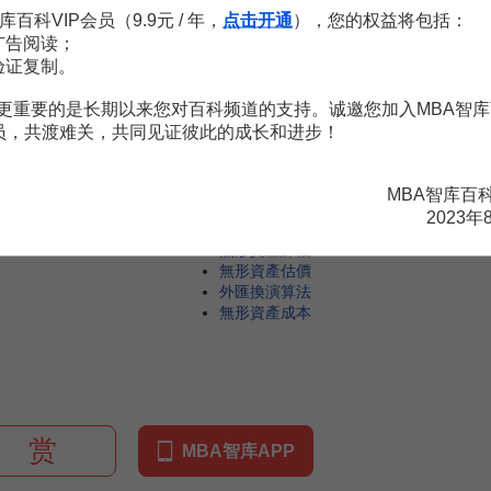
尚可使用年限
库百科VIP会员（9.9元 / 年，
点击开通
），您的权益将包括：
广告阅读；
T
验证复制。
土地資產評估報告
土地使用權評估
更重要的是长期以来您对百科频道的支持。诚邀您加入MBA智库
替代原則
会员，共渡难关，共同见证彼此的成长和进步！
提成收益法
土地評估機構
MBA智库百
W
2023年
無形資產評估
無形資產估價
外匯換演算法
無形資產成本
赏
MBA智库APP