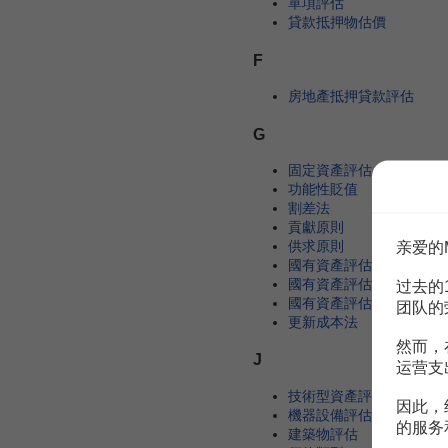
單項評估
貸款抵押物估價
F
房地產抵押貸款評估
G
固定資產評估
功能性貶值
割差法
貢獻原則
供求原則
亲爱的
國有資產評估
國有資產評估方法
过去的
國有資產評估制度
团队的
更新成本法
然而，
J
运营支
技術型資產評估
因此，
機器設備評估
的服务
建築物評估