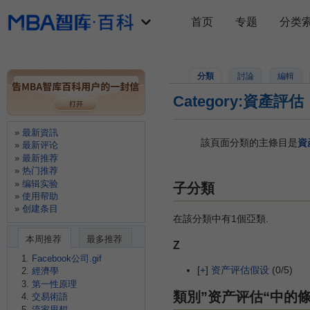
首页
专题
分类
分類
討論
編輯
Category:資產評估
最新資訊
該頁面分類的主條目是
資
最新评论
最新推荐
热门推荐
编辑实验
子分類
使用帮助
创建条目
在該分類中有1個亞類.
本周推荐
最多推荐
Z
Facebook公司.gif
[
+
]
资产评估假设
(0/5)
經濟學
第一性原理
類別”资产评估“中的
交易術語
流家思想