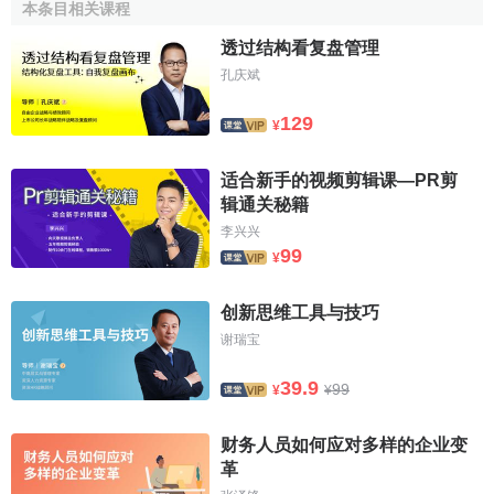
本条目相关课程
三種：
市場法
、
成本法
和
收益法
。在現實工作中，我國更多
透过结构看复盘管理
地採用的是成本法，市場法和收益法的應用相對較少。
孔庆斌
事實上，評估方法本身只是估算評估價值的一種思路，
129
¥
價值類型確定後直接制約著方法應用中各種
指標
、參數的判
斷和選擇。
适合新手的视频剪辑课—PR剪
3、明確評估價值類型，可以更清楚地表達評估結果，可
辑通关秘籍
以避免報告使用者誤用評估結果。任何評估結果都是有條件
李兴兴
99
的，不同的，評估目的、市場條件決定其價值含義是不同
¥
的，評估價值也不相同。評估師在評估報告中明確其提出的
評估價值的類型，可以使委托方更清楚地使用評估價值，這
创新思维工具与技巧
樣也可以規避評估師的責任。
谢瑞宝
價值類型的類別
39.9
99
¥
¥
财务人员如何应对多样的企业变
價值類型的種類或表述，有代表性的觀點有兩種：一種
革
是將價值類型分為
現行市價
、
重置成本
、
收益現值
和
清算價