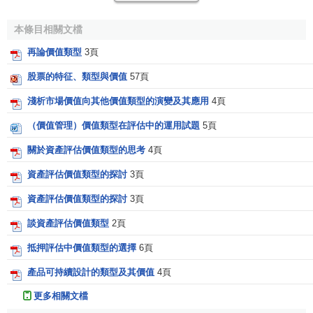
價值類型的作用
本條目相關文檔
再論價值類型
3頁
價值類型是指評估價值的含義，是評估價值質的規定。
股票的特征、類型與價值
57頁
價值類型在資產評估業務中具有重要的作用，表現在：
淺析市場價值向其他價值類型的演變及其應用
4頁
1、價值類型是影響和決定資產評估價值的重要因素。資
（價值管理）價值類型在評估中的運用試題
5頁
產評估價值是某項
資產
在特定條件下的價值表現，其
價值
含
義不同，結果也不一樣。而不是資產本身的特定價值和
內在
關於資產評估價值類型的思考
4頁
價值
。例如，一臺機器設備，用於
投資行為
的評估和用於銷
資產評估價值類型的探討
3頁
售變現行為的評估，其價值含義不同，評估值也不一樣。用
於銷售變現行為，該資產的
使用價值
取決於
市場
的交換條件
資產評估價值類型的探討
3頁
和需求者對其使用價值的判斷；用於投資行為的評估，則只
談資產評估價值類型
2頁
是考慮該機器設備在新投資企業中是否有用及其有用程度。
抵押評估中價值類型的選擇
6頁
顯然，這時需求者及其市場條件就會產生差異。
產品可持續設計的類型及其價值
4頁
2、價值類型制約
資產評估方法
的選擇。價值類型實際上
是評估價值的一個具體標準，為了獲得某種標準的評估價
更多相關文檔
值，需要通過評估方法獲得。國際上通行的評估方法主要有