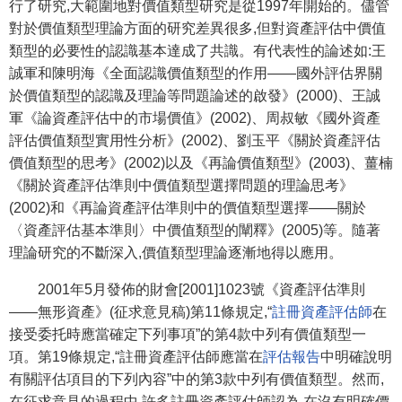
行了研究,大範圍地對價值類型研究是從1997年開始的。儘管
對於價值類型理論方面的研究差異很多,但對資產評估中價值
類型的必要性的認識基本達成了共識。有代表性的論述如:王
誠軍和陳明海《全面認識價值類型的作用——國外評估界關
於價值類型的認識及理論等問題論述的啟發》(2000)、王誠
軍《論資產評估中的市場價值》(2002)、周叔敏《國外資產
評估價值類型實用性分析》(2002)、劉玉平《關於資產評估
價值類型的思考》(2002)以及《再論價值類型》(2003)、薑楠
《關於資產評估準則中價值類型選擇問題的理論思考》
(2002)和《再論資產評估準則中的價值類型選擇——關於
〈資產評估基本準則〉中價值類型的闡釋》(2005)等。隨著
理論研究的不斷深入,價值類型理論逐漸地得以應用。
2001年5月發佈的財會[2001]1023號《資產評估準則
——無形資產》(征求意見稿)第11條規定,“
註冊資產評估師
在
接受委托時應當確定下列事項”的第4款中列有價值類型一
項。第19條規定,“註冊資產評估師應當在
評估報告
中明確說明
有關評估項目的下列內容”中的第3款中列有價值類型。然而,
在征求意見的過程中,許多註冊資產評估師認為,在沒有明確價