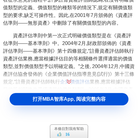
值類型的定義、價值類型的種類等的情況下,規定有關價值類
型的要求,缺乏可操作性。因此,在2001年7月頒佈的《資產評
估準則——無形資產》中刪除了有關價值類型的內容。
資產評估準則中第一次正式明確價值類型是在《資產評
估準則——基本準則》中。2004年2月,財政部頒佈的《資產
評估準則——基本準則》第十四條規定,“註冊資產評估師執行
資產評估業務,應當根據評估目的等相關條件選擇適當的價值
類型,並對價值類型予以明確定義。”之後, 2004年12月,中國資
產評估協會發佈的《企業價值評估指導意見(試行)》第十三條
規定,“註冊資產評估師執行
企業價值評估
業務,應當根據評估
目的等相關條件選擇適當的價值類型”。2005年3月,中國資產
評估協會發佈的《金融不良資產評估指導意見(試行)》中的第
打开MBA智库App, 阅读完整内容
四章第20-27條,對於價值類型的種類、定義、選擇等均作了
較為詳盡的規定。2007年11月,中國資產評估協會發佈《資產
評估價值類型指導意見》,對於資產評估價值類型進行了全面
和系統的規定,對於規範註冊資產評估師行為,提高註冊資產評
本條目對我有幫助
16
估師執業水平具有重要作用。