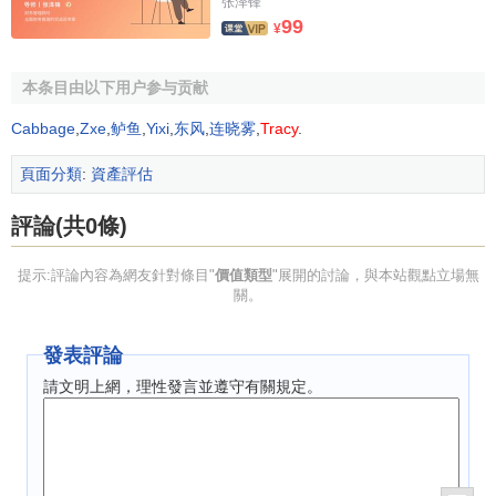
张泽锋
格
，這是我國理論界比較早的具有代表性的觀點。另一種則
99
¥
是根據《國際評估準則》，將價值類型區分為
市場價值
以及
市場價值以外的價值類型。現在，第二種觀點在現實中得到
本条目由以下用户参与贡献
廣泛應用。
Cabbage
,
Zxe
,
鲈鱼
,
Yixi
,
东风
,
连晓雾
,
Tracy
.
一、是將價值類型分為現行市價、重置成本、收益現值
和清算價格，這是我國理論界比較早的具有代表性的觀點。
頁面分類
:
資產評估
1、
重置成本
是指
現實市場
條件下，重新構建一項全新資
評論(共0條)
產所耗費的貨幣支出。重置成本的前提是資產處於在用狀
態，一方面反映資產已經投入使用，另一方面反映資產能夠
提示:評論內容為網友針對條目"
價值類型
"展開的討論，與本站觀點立場無
繼續使用，對所有者具有使用價值。
關。
2、
現行市價
是指資產在
公開市場
上的售賣價格。
發表評論
公開市場應具備以下四個條件：（1）有自願的買者和賣
請文明上網，理性發言並遵守有關規定。
者；（2）買者和賣者的地位平等；（3）買者和賣者都有獲
得足夠
市場信息
的機會和時間（4）買賣雙方的交易行為都是
在自願的、理智的，而並不是在強制的、受限制的情況下進
行的。