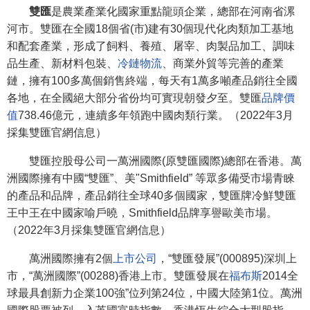
雙匯
是農業產業化國家重點龍頭企業，總部在河南省漯
河市。雙匯在全國18個省(市)建有30個現代化肉類加工基地
和配套產業，形成了飼料、養殖、屠宰、肉製品加工、調味
品生產、新材料包裝、
冷鏈物流
、商業外貿等完善的產業
鏈，擁有100多萬個銷售終端，每天有1萬多噸產品銷往全國
各地，在全國絕大部分省份均可實現朝發夕至。雙匯
品牌價
值
738.46億元，連續多年領跑中國肉類行業。（2022年3月
採集雙匯官網信息）
雙匯控股母公司一萬洲國際(原雙匯國際)總部在香港。萬
洲國際擁有中國“雙匯”、美"Smithfield” 等眾多備受市場青睞
的產品和品牌，產品銷往全球40多個國家，雙匯牌冷鮮雙匯
王中王在中國家喻戶曉，Smithfield品牌享譽歐美市場。
（2022年3月採集雙匯官網信息）
萬洲國際擁有2個
上市公司
，“雙匯發展”(000895)深圳上
市，“萬洲國際”(00288)香港上市。雙匯發展在
福布斯
2014全
球最具創新力企業100強”位列第24位，中國大陸第1位。萬洲