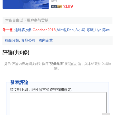
陈伟
組，進駐到南昌雙匯對此事進行調查，調查需要一定的時
199
¥
間，目前暫未有完整的調查結果。3月15日，雙匯發展的
股價
[3]
開盤
即下跌，盤中跌幅一度超過6%。 ”
本条目由以下用户参与贡献
雙彙集團發展歷程
朱一彬
,
连晓雾
,
y桑
,
Gaoshan2013
,
Mis铭
,
Dan
,
方小莉
,
寒曦
,
Llyn
,
陈cc
.
頁面分類
:
食品公司
|
國內企業
1958年7月 集團公司前身——漯河市冷倉成立
1969年4月 變更為漯河市肉類聯合加工廠
評論(共0條)
1984年7月 萬隆當選廠長
提示:評論內容為網友針對條目"
雙彙集團
"展開的討論，與本站觀點立場無
關。
1992年2月 第一支“雙匯”牌火腿腸問世
發表評論
1994年1月 合資成立華懋雙彙集團有限公司；8月 以漯
請文明上網，理性發言並遵守有關規定。
河肉聯廠為核心組建併成立雙彙集團
1996年9月 雙匯食品城一期工程全部竣工
1997年7月 雙彙集團通過ISO9002質量認證體系