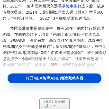
國際股票被列，入英國富時指數、香港恆生綜合大型股指
數。2017年，萬洲國際股票入選
香港恆生指數
成份股，成為
港股大藍籌。2021年，萬洲國際再次入選《財富》世界500
強，位列第474位。（2022年3月採集雙匯官網信息）
雙匯發展董事長萬隆先生，擁有50多年的肉類行業管理
經驗。在他的帶領下，培育了兩個上市公司和一支遠見卓
識、經驗豐富、高度敬業、高度專註的管理團隊。萬隆先生
被國務院授予“全國勞動模範”，享受國務院特殊津貼，被中央
統戰部評為“改革開放40年百名傑出民營企業家”，被中國肉類
協會授予“中國肉類行業十大功勛企業家”，被業界尊稱為“中
國肉類工業教父”，被美國《時代》周刊評為全球“食神”。
（2022年3月採集雙匯官網信息）
打开MBA智库App, 阅读完整内容
國際化後的大雙匯，將繼續堅持改革創新發展理念，堅
持全球化發展戰略，加快全球擴張和資源整合，用好全球資
源和市場，繼續保持和鞏固在全國、全球的領先地位，在“繼
續調整結構，突出六大產業，整合全球資源，創新發展上規
本條目對我有幫助
模”的方針指引下，進一步做好產品，做大品牌，做強企業，
52