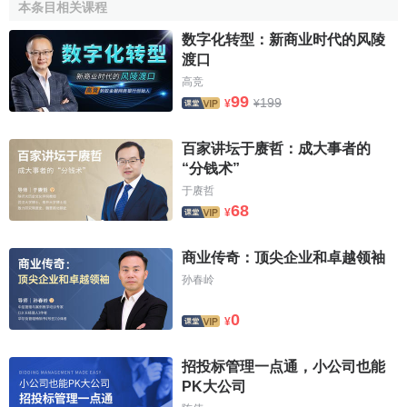
本条目相关课程
2014年1月21日，雙
匯國際控股有限公司證
数字化转型：新商业时代的风陵
實，公司名稱改為
萬洲國
渡口
際有限公司
（以下簡稱萬
高竞
洲國際）。萬洲國際董事
99
199
¥
¥
長及首席執行官萬隆對此
表示：“我們把企業品牌更名為萬洲國際，反映了公司不斷國
百家讲坛于赓哲：成大事者的
際化的業務佈局。”值得註意的是，雙匯國際更名時機正值公
“分钱术”
司申請香港IPO前夕。雙匯方面表示，新公司名稱有助於更好
于赓哲
68
[1]
¥
地將公司的企業品牌與旗下眾多產品品牌進行區分。
2022年3月14日晚間，江西都市頻道發佈南昌雙匯車間
商业传奇：顶尖企业和卓越领袖
亂象調查，在卧底調查視頻中，南昌雙匯工廠疑似存在通過
孙春岭
外包合同逃避勞動法、讓新人放棄三險一金、入職前健康證
0
體檢考試抄答案走過場，以及
防護服
發臭有臟污、生產消毒
¥
車間風淋系統損壞、多名員工未按操作流程消毒、豬排落地
[2]
招投标管理一点通，小公司也能
直接裝袋入庫、用渾水洗毛巾擦豬肉的問題。
3月15日，
PK大公司
新京報記者自雙匯發展方面獲悉，“我們已經成立了聯合調查