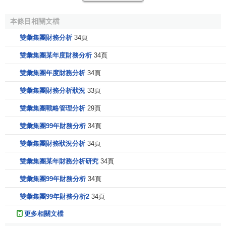
持續提供健康、安全、放心、時尚的產品，為廣大消費者、
股東和社會創造永續價值。（2022年3月採集雙匯官網信
本條目相關文檔
息）
雙彙集團財務分析
34頁
雙彙集團堅持用
現代物流業
改造傳統的屠宰業，率先把
雙彙集團某年度財務分析
34頁
冷鮮肉的“冷鏈生產、冷鏈配送、冷鏈銷售、
連鎖經營
”模式引
雙彙集團年度財務分析
34頁
入國內，大力推廣冷鮮肉的品牌化經營，實現熱鮮肉、冷凍
肉向冷鮮肉轉變，傳統銷售向連鎖經營轉變，改變傳統的“沿
雙彙集團財務分析狀況
33頁
街串巷、設攤賣肉”舊模式，結束了中國賣肉沒有品牌的歷
雙彙集團戰略管理分析
29頁
史，引導了行業的發展方向，雙匯開創中國肉類品牌。雙匯
產品做到頭頭檢驗、系統控制，確保
食品安全
。
雙彙集團99年財務分析
34頁
雙彙集團財務狀況分析
34頁
雙彙集團實施集團化管控模式，按照
產業佈局
和發展需
要，建立鮮凍品事業部、肉製品事業部、化工包裝事業部、
雙彙集團某年財務分析研究
34頁
養殖事業部等，推行
目標管理
、
預算管理
、
標準化管理
、
供
雙彙集團99年財務分析
34頁
應鏈管理
、
質量管理
和企業的信息化。企業先後通過
雙彙集團99年財務分析2
34頁
ISO9000、
ISO14001
、
HACCP
等體系認證，實施標準化管
理、產業化經營、信息化控制。
更多相關文檔