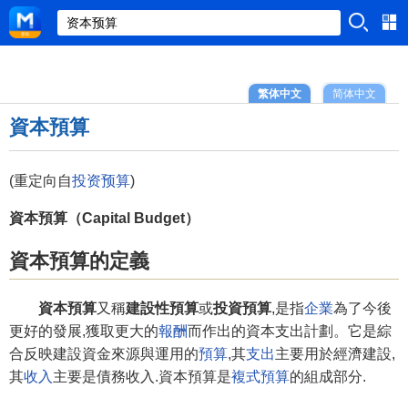
繁体中文
简体中文
資本預算
(重定向自
投资预算
)
資本預算（Capital Budget）
資本預算的定義
資本預算
又稱
建設性預算
或
投資預算
,是指
企業
為了今後
更好的發展,獲取更大的
報酬
而作出的資本支出計劃。它是綜
合反映建設資金來源與運用的
預算
,其
支出
主要用於經濟建設,
其
收入
主要是債務收入.資本預算是
複式預算
的組成部分.