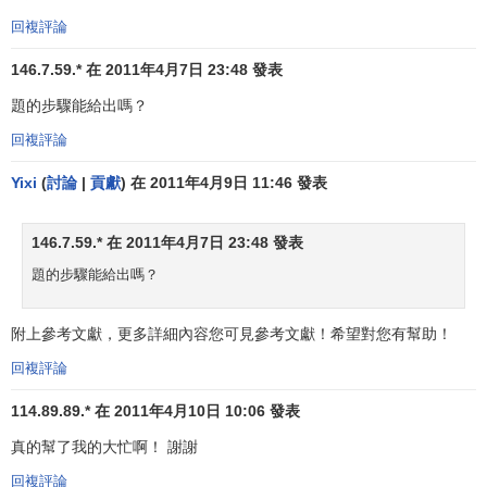
和方法。在多年研究的基礎上，
凱恩斯
率先系統地提出運用
回複評論
政府機器反危機的學說。20世紀20年代以後，
凱恩斯
先後發
表了一些
宣傳
國家干預經濟的著作。1936年凱恩斯出版了代
146.7.59.* 在 2011年4月7日 23:48 發表
表作
《就業、利息和貨幣通論》
。系統地否定了以往
資產階
題的步驟能給出嗎？
級經濟學
說的傳統思想，從理論上對國家干預經濟的必要性
回複評論
和干預方式做了
系統
的概括和解釋。
凱恩斯學派
由此而興
起。
凱恩斯學派
在“需求創造供給” 的理論前提下，建立了以
Yixi
(
討論
|
貢獻
) 在 2011年4月9日 11:46 發表
國民經濟
運動為對象的巨集觀經濟模型，提出了利用政府
稅
收
和支出水平的變化來改變
社會總需求
水平，以達到
充分就
146.7.59.* 在 2011年4月7日 23:48 發表
業
、
物價穩定
和
經濟增長
的
財政政策
。在這種
財政政策
下，
題的步驟能給出嗎？
當
經濟衰退
時，國家應該減少
稅收
以刺激
個人消費
和
私人投
資
，增加政府開支以刺激
社會總需求
．這樣就可以增加
就
業
，防止經濟進一步衰退並促進經濟回升。反之．當經濟高
附上參考文獻，更多詳細內容您可見參考文獻！希望對您有幫助！
漲時，國家應該增加稅收，減少政府開支，以抑制經濟過度
回複評論
擴張，減輕通貨膨脹的壓力。通過這樣的財政政策。就可以
114.89.89.* 在 2011年4月10日 10:06 發表
消除資本主義周期性經濟危機的波動，實現
充分就業
下的經
濟穩定和增長。在凱恩斯財政理論的引導下，西方各國為對
真的幫了我的大忙啊！ 謝謝
付經濟的日益衰退，相應增加了政府財政支出。
回複評論