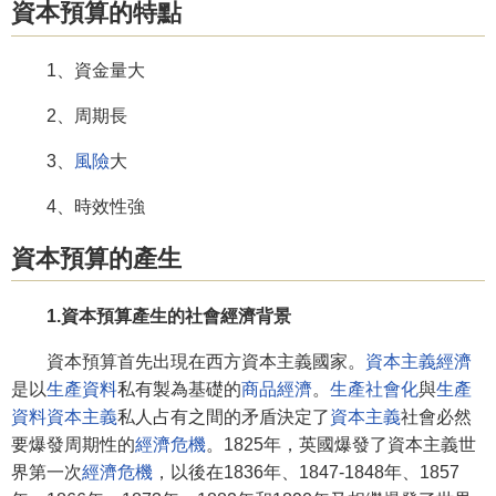
資本預算的特點
1、資金量大
2、周期長
3、
風險
大
4、時效性強
資本預算的產生
1.資本預算產生的社會經濟背景
資本預算首先出現在西方資本主義國家。
資本主義經濟
是以
生產資料
私有製為基礎的
商品經濟
。
生產社會化
與
生產
資料
資本主義
私人占有之間的矛盾決定了
資本主義
社會必然
要爆發周期性的
經濟危機
。1825年，英國爆發了資本主義世
界第一次
經濟危機
，以後在1836年、1847-1848年、1857