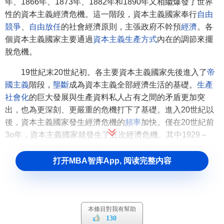
年、1866年、1873年、1882年和1890年又相繼爆發了世界
性的資本主義經濟危機。這一階段，資本主義國家奉行
自由
競爭
、
自由放任
的社會經濟原則，主張政府不幹預
經濟
。各
個資本主義國家主要通過
資本主義生產方式
內在的調節來擺
脫危機。
19世紀末20世紀初。各主要資本主義國家先後進入了
帝
國主義
階段，
壟斷
成為資本主義全部經濟生活的基礎。
生產
社會化
的巨大發展與生產資料私人占有之間的矛盾更加突
出，也為更深刻、更嚴重的危機打下了基礎。進入20世紀以
後，資本主義國家發生經濟危機的
頻率
加快。僅在20世紀前
3o年，資本主義國家就發生了五次經濟危機。其中1929～
1933年的大危機是資本主義發展史上最深刻、最持久的一次
經濟危機
。從美國開始，迅速席卷了整個資本主義世界。在
打开MBA智库App, 阅读完整内容
這次
危機
中，
資本主義經濟
受到了嚴重打擊，工業生產下降
了44％，
失業率
高達20％以上。失業人數達3000多萬人 面對
失業、
通貨膨脹
和周期性的經濟危機，西方資本主義國家普
遍認為，原來
自由競爭
、政府不幹預經濟的政策已經不適用
本條目對我有幫助
130
了，需要加強政府對經濟生活的干預和調控作用，擴大政府