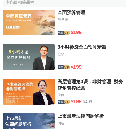
本条目相关课程
為
經常性支出
，另一部分為
資本積累
，也就是給資本性基金
的撥款。在這種條件下。1937年瑞典
預算政策
改革中，正式
全面预算管理
引用了資本預算，並於1938年開始實行。
詹世谦
概括而言，西方國家先後採納資本預算的歷史原因主要
199
¥
在於：
8小时参透全面预算精髓
(1)政府
財政支出
用於經濟建設方面的比重增加，這部分
徐华
支出與過去的政府行政經費的性質不同，
管理
要求也不同，
需要
單獨反映。
199
¥
(2)
公營經濟
擴大，公營資產經營管理成為政府活動的一
高层管理第4课：非财管理--财务
個重要方面，
國有資產
的投入、運行和收益越來越占有重要
视角管控经营
地位。
李薇
199
(3)強調
政府干預
，實行
赤字財政政策
，並通過發行
國債
499
¥
¥
來彌補
財政赤字
，由於
債務收入
不僅要償還，而且要支付利
息，因此用
債務收入
安排的
支出
應該是有
收益
的
項目
，這樣
上市最新法律问题解析
就有必要將政府的支出劃分為
一般性支出
和有收益的
資本性
周璇