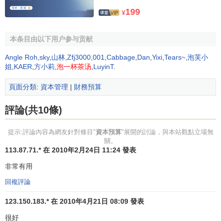
支出
，併在
預算
的制定和執行中分別加以反映。
199
¥
2.資本預算產生的理論依據
本条目由以下用户参与贡献
在20世紀30年代的大危機之前，以英國
經濟學家
亞當·斯
密
和
大衛·李嘉圖
為代表的
古典經濟學派
在
經濟理論
領域占據
Angle Roh
,
sky
,
山林
,
Zfj3000
,
001
,
Cabbage
,
Dan
,
Yixi
,
Tears~
,
泡芙小
姐
,
KAER
,
方小莉
,
泡一杯茶汤
,
LuyinT
.
主導地位。他們主張政府不幹預經濟，認為，政府財政是家
庭財政的反映，它和家庭財政一樣，必須量人為出。假如家
頁面分類
:
資本管理
|
財務預算
庭財政人不敷出，終將導致
破產
。政府財政也是這樣。只有
收支平衡的
財政
，並對
財政支出
嚴格限制，才是惟一的好財
評論(共10條)
政。他們還認為，政府發行
公債
是一種浪費，會加重子孫後
代的負擔。
公債
是導致腐敗、墮落和貧困的根源。與此相適
提示:評論內容為網友針對條目"
資本預算
"展開的討論，與本站觀點立場無
關。
應，在財政領域主張“廉價政府”和提倡“健全財政”的原則。
單
113.87.71.* 在 2010年2月24日 11:24 發表
一預算
制度
在當時的歷史條件下起著監督與
控制
政府財政收
非常有用
支的作用， 目的在於防止
政府支出
的膨脹與徵斂無度。
回複評論
隨著經濟危機的頻繁爆發和危機程度的不斷加劇，原來
指導
政府經濟
政策的
古典經濟學派
的理論已不能解釋其原
123.150.183.* 在 2010年4月21日 08:09 發表
因。
經濟學家
們開始探索新的、更加適用的解決危機的對策
很好