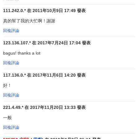
特別是公共工程支出和資本性投資，同時，實行
赤字財
111.242.0.* 在 2011年10月9日 17:49 發表
政政策
，通過發行公債來彌補赤字。為便於國家更好地實行
真的幫了我的大忙啊！謝謝
巨集觀調控，客觀上要求將
政府投資
和公債收支等在國家預
算中單獨反映出來。資本預算的產生適應了這一要求。
回複評論
123.136.107.* 在 2017年7月24日 17:04 發表
[1]
資本預算的過程
bagus! thanks a lot
回複評論
通常來說，一個完備的資本預算過程
應該
經歷以下幾個
步驟。
117.136.0.* 在 2017年11月6日 14:20 發表
(1)尋求併發現
投資機會
。
好！
回複評論
(2)數據收集。
221.4.49.* 在 2017年11月20日 13:33 發表
(3)評估並做出
投資決策
。
一般
(4)對已
決策
項目進行再評估和調整。
回複評論
在這4個步驟中，尋求投資機會這一步通常並不被大家所