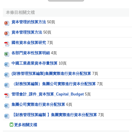
在
國民經濟
中的活動範圍。
本條目相關文檔
在新的
經濟政策
的指導下，政府
財政收支
的規模有很大
資本管理的預算方法
50頁
增長，收支內容發生較大變化，用於生產性
項目投資
支出不
資本管理預算方法
50頁
斷增加，
國有經濟
的比重日益上升。在這種背景之下，傳統
的
單式預算
已不能反映政府日益豐富的全部
財政收支活動
，
國有資本金預算研究
7頁
不利於國家
巨集觀經濟
分析，不能作為
政府干預
經濟的有效
各部門資本性預算明細
4頁
工具。於是，複式預算應運而生。1927年，丹麥首先將
國家
預算
分成
經常預算
和資本(投資)預算。為配合羅斯福“新政”的
中國工業產業資本存量預算
10頁
需要，美國聯邦政府從1933年7月1日起實行複式預算制度，
{財務管理預算編製}集團實際進行資本分配預算
7頁
將預算分成“正常”和“非正常”兩部分。此後，1938年，瑞典政
（財務預算編製）集團公司實際進行資本分配預算
7頁
府開始實行
複式預算
。瑞典著名財政學家A．塞納在闡述其資
本預算產生的歷史背景時指出： “1911年起瑞典設立了很
管理會計_課件_資本預算_Capital_Budget
5頁
多‘資本性基金’，依靠這些基金積累了一些‘生產性資本’歸國
集團公司實際進行資本分配預算
6頁
家所有。生產性資本是指能產生直接貨幣收益的資本，例如
鐵路、
通訊
、
水利
電力
工程和森林等公有資產”。當時瑞典政
【財務管理預算編製 】集團實際進行資本分配預算
7頁
府將
國家預算收入
分為兩個部分，一部分由
經常性收入
組
更多相關文檔
成，另一部分是
借貸
。預算支出也同樣包括兩部分，一部分