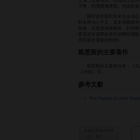
下降，利潤逐漸降低。但由於資
隨即資本家對未來失去信心，
對未來信心不足，資本邊際效率
恢復，存貨逐漸被吸收，利率降
要是資本邊際效率的迴圈性變動
用完畢所需要的時間)
凱恩斯的主要著作
凱恩斯的主要著作有：《凡爾塞和
（1936）等。
參考文獻
The Papers of John May
本條目對我有幫助
203