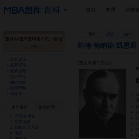
首页
专题
分类
條目
討論
編輯
約翰·梅納德·凱恩斯
最新資訊
(重定向自
凯恩斯
)
最新评论
最新推荐
热门推荐
编辑实验
使用帮助
创建条目
本周推荐
最多推荐
馬克斯·韋伯
交易術語
戰略管理理論
債券
邏輯與