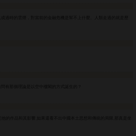
已成過時的雲煙，對當前的金融危機是幫不上什麼。人類走過的就是歷
借問有那個理論是以空中樓閣的方式誕生的？
完他的作品和其影響,如果還看不出中國本土思想和傳統的局限,那真是坐