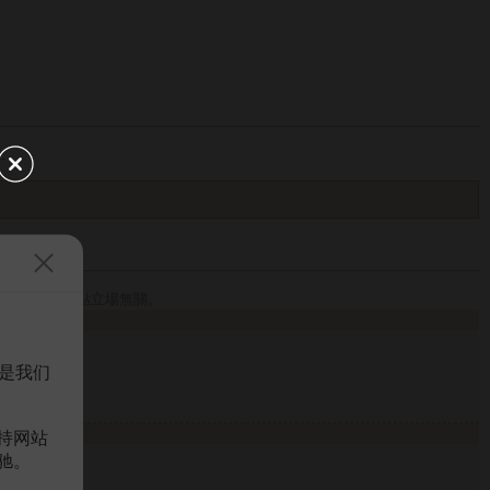
z
.
論，與本站觀點立場無關。
是我们
持网站
驰。