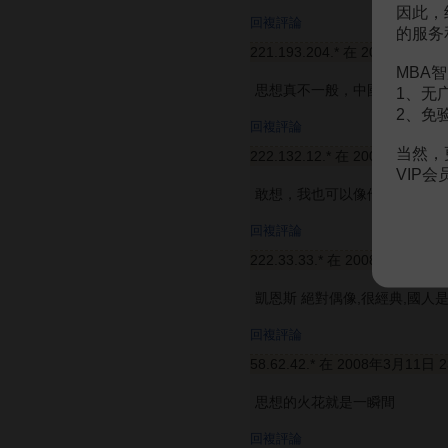
因此，
回複評論
的服务
221.193.204.* 在 2007年12月
MBA智
思想真不一般，中國人要突破
1、无
2、免
回複評論
当然，
222.132.12.* 在 2007年12月2
VIP
敢想，我也可以像他一樣。
回複評論
222.33.33.* 在 2008年3月11日
凱恩斯 絕對偶像,很經典,國人
回複評論
58.62.42.* 在 2008年3月11日 
思想的火花就是一瞬間
回複評論