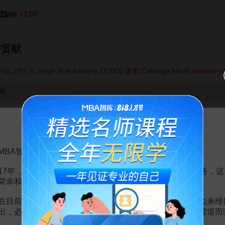
199
¥
与贡献
村姑
,
29十八
,
Angle Roh
,
funwmy
,
Zfj3000
,
廖凇
,
Cabbage
,
Mis铭
,
Momomy
斯
告MBA智库百科用户的一封信
提示:評論內容為網友針對條目"
約翰·梅納德·凱恩斯
"展開的討
26日 15:01 發表
MBA智库百科用户：
17年，百科频道一直以免费公益的形式为大家提供知识服务，这
荣幸和骄傲。
1日 20:53 發表
在目前越来越严峻的经营挑战下，单纯依靠不断增加广告位来维
出，必然会越来越影响您的使用体验，这也与我们的初衷背道而