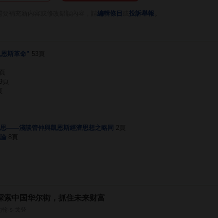
。
需要補充新內容或修改錯誤內容，請
編輯條目
或
投訴舉報
凱恩斯革命”
53頁
5頁
9頁
頁
思——淺談管仲與凱恩斯經濟思想之略同
2頁
論
8頁
探索中国华尔街，抓住未来财富
约翰·s·戈登