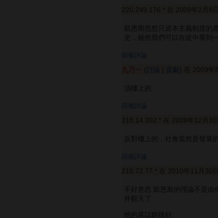
220.249.176.* 在 2009年2月8
凱恩斯思想只資本主義制度的
史，雖然我們可以在從中看到
回複評論
九乃一
(
討論
|
貢獻
) 在 2009年
頂樓上的
回複評論
218.14.202.* 在 2009年12月3
反對樓上的，社會當然是發展
回複評論
210.72.77.* 在 2010年11月30
不好意思 凱恩斯的理論不是由
井觀天了.
他的墓誌銘很好: