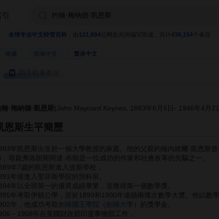
索引
全球专业中文经管百科
，由
121,994
位网友共同编写而成，共计
436,154
个条目
收藏
简体中文
繁体中文
用手机看条目
約翰·梅納德·凱恩斯
(John Maynard Keynes, 1883年6月5日- 1946年4
凱恩斯生平簡歷
1883年凱恩斯出生於一個大學教授的家庭。他的父親約翰內維爾·凱恩斯曾
師，母親弗洛朗斯阿達·布朗是一位成功的作家和社會改革的先驅之一。
1889年7歲的凱恩斯進入波斯學校，
1891年後進入聖菲斯學院的預科班。
1894年以全班第一的優異成績畢業，並獲得第一個數學獎。
1895年考取伊頓公學，並於1899和1900年連續兩獲次數學大獎。他以
1902年，他成功考取
劍橋國王學院
（
劍橋大學
）的獎學金。
1906－1908年在英國財政部印度事物部工作，