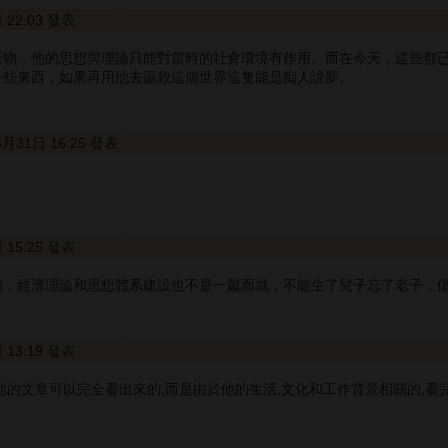
日 22:03 發表
產物，他的思想與理論只能對當時的社會環境有作用。而在今天，這些都
一些東西，如果再用他去賑救這個世界這隻能是痴人說夢。
5月31日 16:25 發表
日 15:25 發表
的，經濟理論和思想體系建設也不是一蹴而就，不能生了兒子忘了老子，
日 13:19 發表
他的文章可以完全看出來的,而是由於他的生活,文化和工作背景相關的,看