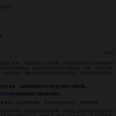
·斯密獎
”。
，
事
。
[
編輯
]
的“救星”、“戰後繁榮之父”等美稱。凱恩斯出生於
薩伊法則
被奉為神
力於研究貨幣理論。他的發表於1936年的主要作品
《就業、利息和貨幣
。凱恩斯發展了關於生產和就業水平的一般理論。其具有革命性的理論
濟學派
相反，他認為單純的
價格機制
無法解決失業問題。
薩伊定律
和存款與投資之間的因果關係。
，再重新向上的周期性運動，並具有明顯的規則性，即經濟周期。
。由於資本家對未來收益作樂觀的預期。因而使生產成本逐漸加大或利率
生產成本不斷增大；另一種情況是，隨著生產成本增大，資本邊際效率