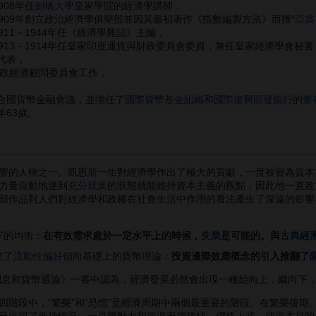
908年任
劍橋大學
皇家學院的經濟學講師，
1909年創立政治經濟學俱樂部並因其最初著作《指數編製方法》而獲“
亞當
1911－1944年任《經濟學雜誌》主編，
1913－1914年任皇家印度通貨與財政委員會委員，兼任皇家經濟學會秘書
代表，
國財政經濟顧問委員會工作，
聯合國貨幣金融會議，並擔任了
國際貨幣基金組織
和
國際復興開發銀行
的
董
年63歲。
人物之一。凱恩斯一生對經濟學作出了極大的貢獻，一度被譽為資本主義
力量自動地達到
充分就業
的狀態就能維持資本主義的觀點，因此他一直致
部作品對人們對經濟學和政權在社會生活中作用的看法產生了深遠的影響
下的均衡：
在有效需求處於一定水平上的時候，
失業
是可能的。與
古典經
立了
流動性偏好
傾向基礎上的貨幣理論：
投資邊際效應概念的引入推翻了
息和貨幣通論》一書中認為，經濟發展必然會出現一種始向上，繼向下
段中，“繁榮”和“恐慌”是經濟周期中兩個最重要的階段。在繁榮後期
已出現了兩種情況，一是勞動力和資源漸趨稀缺，價格上漲，使資本品的