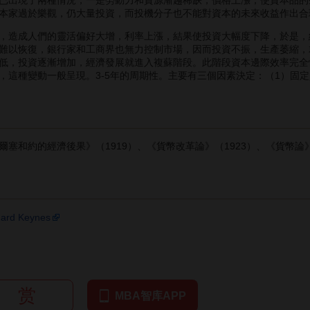
本家過於樂觀，仍大量投資，而投機分子也不能對資本的未來收益作出合
造成人們的靈活偏好大增，利率上漲，結果使投資大幅度下降，於是，
難以恢復，銀行家和工商界也無力控制市場，因而投資不振，生產萎縮，
低，投資逐漸增加，經濟發展就進入複蘇階段。此階段資本邊際效率完全
，這種變動一般呈現。3-5年的周期性。主要有三個因素決定：（1）固
約的經濟後果》（1919）、《貨幣改革論》（1923）、《貨幣論》（
nard Keynes
赏
MBA智库APP