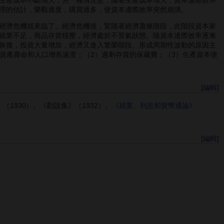
理的估計，樂觀過度，購買過多，使資本邊際效率突然崩潰。
經濟危機就來臨了。經濟危機後，緊隨著經濟蕭條階段，此階段資本家
就業不足，商品存貨積壓，經濟處於不景氣狀態。隨資本邊際效率逐漸
恢復，投資大量增加，經濟又進入繁榮階段。形成周期性波動的原因主
定資產壽命和人口增長速度；（2）過剩存貨的保藏費；（3）生產資本使
[
編輯
]
1930）、《勸說集》（1932）、
《就業、利息和貨幣通論》
[
編輯
]