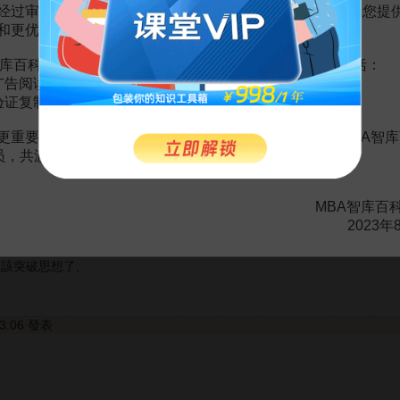
经过审慎地考虑，我们决定推出VIP会员收费制度，以便为您提
和更优质的内容。
26日 17:50 發表
库百科VIP会员（9.9元 / 年，
点击开通
），您的权益将包括：
思想了
广告阅读；
验证复制。
更重要的是长期以来您对百科频道的支持。诚邀您加入MBA智库
9日 18:48 發表
会员，共渡难关，共同见证彼此的成长和进步！
MBA智库百
2023年
 20:16 發表
是該突破思想了,
23:06 發表