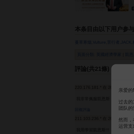
本条目由以下用户参
蔓草寒烟
,
Vulture
,
苦行者
,
JACK
,
頁面分類
:
英國經濟學家
|
凱恩
評論(共21條)
220.176.181.* 在 2007年11月
亲爱的
我非常佩服凱恩斯
过去的
团队的
回複評論
211.103.236.* 在 2007年12月
然而，
运营支
我用學習凱恩斯!!!