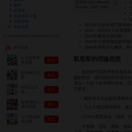
凱恩斯(John Maynard
1
飲料
Keynes, 1883-1946）
經濟學
高新技術企業
股票振幅
1919年任財政部巴黎和會
南韓企業
1929－1933年主持英
1942年被進封為勛爵，
以上内容根据网友推荐自动排序生成
1944年出席佈雷頓森林
1946年猝死於心臟病，時
官方社群
凱恩斯的理論思想
企业管理者
加入
交流群
凱恩斯可謂經濟學界最具影響的
创业者交流
加入
群
靈的時代，認同藉助於市場供求
通論》
引起了經濟學的革命。這
AIGC交流
主要是：
加入
群
關於存在非自願失業條件
市场营销人
加入
员交流群
引入不穩定和預期性，建
1936年凱恩斯在《就業、利
人力资源师
加入
交流群
在繁榮、恐慌、蕭條、複蘇四階
上漲，投資增加。但實際上這時