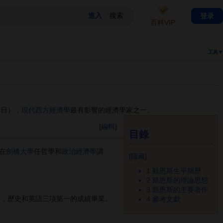
登录
百科VIP
工具▼
月21日），
現代西方經濟學
最有影響的經濟學家之一。
[
編輯
]
目錄
在
劍橋大學
任哲學和
政治經濟學
講
[
隱藏
]
1
凱恩斯生平簡歷
2
凱恩斯的理論思想
3
凱恩斯的主要著作
數學，歷史和英語三項第一的成績畢業。
4
參考文獻