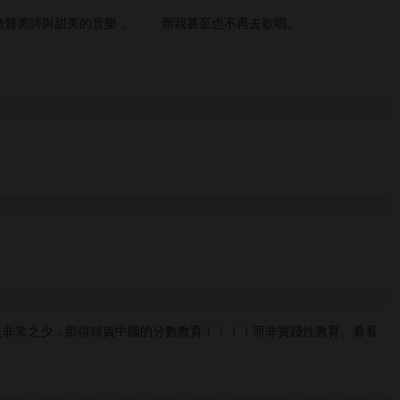
贊美詩與甜美的音樂， 而我甚至也不再去歌唱。
又非常之少，那得歸責中國的分數教育！！！！而非實踐性教育。看看