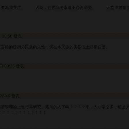
不要為我哭泣。 因為，往後我將永遠不必再辛勞。 天堂里將響徹
日 10:50 發表
還盲目的貶損外民族的先進，併在本民族的劣根性上貶損自己。
2日 09:35 發表
 22:46 發表
經濟學理論上進行再研究、拓展的人了嗎？？？？不，人非常之多，但是
 ！！！！！！！！！！！