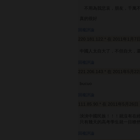
不用為我悲哀，朋友，千萬
真的很好
回複評論
220.181.122.* 在 2011年1月7
中國人太自大了，不但自大，
回複評論
221.206.143.* 在 2011年5月2
bucuo
回複評論
111.85.90.* 在 2011年5月26日
泱泱中國民族！！！就沒有在
只有幾天的高考學生就一目瞭然
回複評論