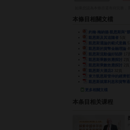
如果您認為本條目還有待完善，
本條目相關文檔
約翰·梅納德·凱恩斯與“
凱恩斯及其追隨者
5頁
凱恩斯通論的範式意義
凱恩斯的貨幣金融理論
4
凱恩斯流動偏好陷阱
17
凱恩斯乘數效應探討
2頁
凱恩斯乘數效應探討
2頁
凱恩斯大酒店2
32頁
東方凱恩斯管仲的經濟哲
凱恩斯就業利息和貨幣通
更多相關文檔
本条目相关课程