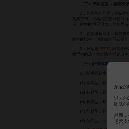
（二）成本測定----顧客分
1．顧客
盈利能力
：關係營
義務宣傳。企業的顧客群體可能
求、顧客的增長潛力，顧客固有
2．顧客維繫成本：科特勒對
顧客
的比率；估算由於不必要的
3．
丹尼爾·查密考爾
這樣分
性營銷的
成本
大於防守營銷成本
（三）
評價標準
- ---
顧客份
1．關係營銷水平：科特勒區
(1) 基本型，
銷售人員
把
產
亲爱的
(2) 被動型，銷售人員鼓動
过去的
(3) 負責型，銷售人員在產
团队的
(4) 能動型，銷售人員不斷
然而，
(5) 伙伴型，公司與顧客共
运营支