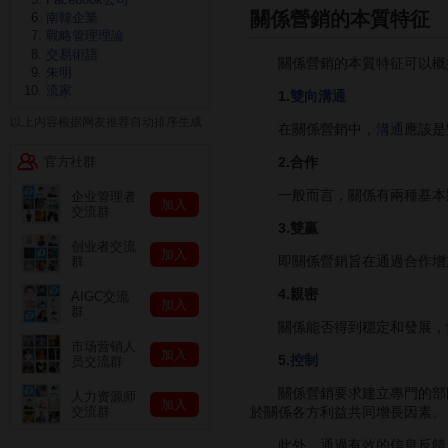
關係營銷的本質特征
南韓企業
戰略管理理論
交易術語
關係營銷的本質特征可以概
朱明
流家
1.
雙向溝通
以上内容根据网友推荐自动排序生成
在關係營銷中，
溝通
應該是
官方社群
2.合作
一般而言，關係有兩種基本狀
企业管理者
加入
交流群
3.雙贏
创业者交流
加入
即關係營銷旨在通過合作增加
群
4.親密
AIGC交流
加入
群
關係能否得到穩定和發展，情
市场营销人
加入
5.
控制
员交流群
關係營銷要求建立專門的部門
人力资源师
加入
於關係各方利益共同增長因素。
交流群
此外，通過有效的信息反饋