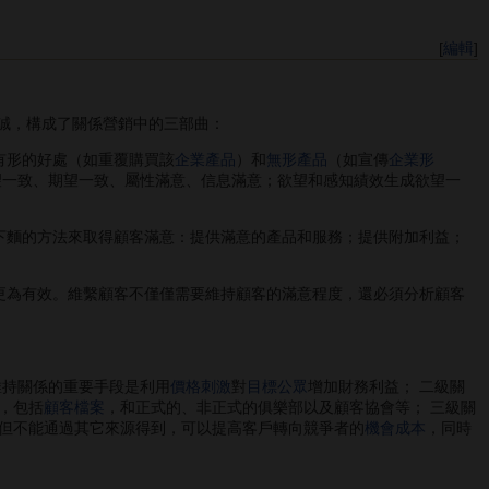
[
編輯
]
客忠誠，構成了關係營銷中的三部曲：
有形的好處（如重覆購買該
企業產品
）和
無形產品
（如宣傳
企業形
望一致、期望一致、屬性滿意、信息滿意；欲望和感知績效生成欲望一
麵的方法來取得顧客滿意：提供滿意的產品和服務；提供附加利益；
更為有效。維繫顧客不僅僅需要維持顧客的滿意程度，還必須分析顧客
維持關係的重要手段是利用
價格刺激
對
目標公眾
增加財務利益； 二級關
，包括
顧客檔案
，和正式的、非正式的俱樂部以及顧客協會等； 三級關
但不能通過其它來源得到，可以提高客戶轉向競爭者的
機會成本
，同時