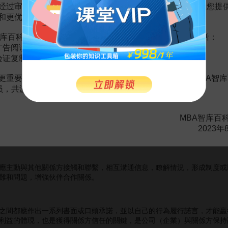
針對
市場份額
提出了顧客份額的概念，認為顧客作為企業營銷活動的中心，
经过审慎地考虑，我们决定推出VIP会员收费制度，以便为您提
和更优质的内容。
效果的測量，是“以特定時期內某一選定市場上發生交易的多少”作為標
库百科VIP会员（9.9元 / 年，
点击开通
），您的权益将包括：
广告阅读；
入
=使用人的數量×每個人的使用量=（新顧客+原有顧客×顧客維繫率）
验证复制。
持原有的顧客，而不是靠吸引新顧客來增加顧客數量。
更重要的是长期以来您对百科频道的支持。诚邀您加入MBA智库
顧客份額的企業首先應瞭解顧客有可能產生的
潛在需求
。關係營銷是以
会员，共渡难关，共同见证彼此的成长和进步！
運用。
MBA智库百
2023年
中與各關係方建立長期穩定的相互依存的營銷關係，以求彼此協調發展
主動與其他關係方接觸和聯繫，相互溝通信息，瞭解情況，形成制度或
難和問題，增強伙伴合作關係。
間都應作出一系列書面或口頭承諾，並以自己的行為履行諾言，才能贏
利益的體現，也是獲得關係方信任的關鍵，是公司（企業）與關係方保持