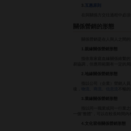
3.
互惠原則
在與關係方交往過程中必須做
關係營銷的形態
關係營銷是在人與人之間的交
1.親緣關係營銷形態
指依靠家庭血緣關係維繫的
易協調，但應用範圍有一定的局
2.地緣關係營銷形態
指以公司（企業）營銷人員所
後，
物流
、
商流
、
信息流
不暢的
3.業緣關係營銷形態
指以同一職業或同一行業之間
一個“整體”，可以在較長時間內
4.文化習俗關係營銷形態