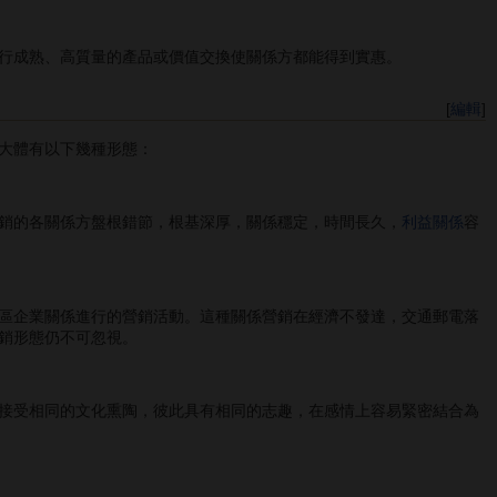
行成熟、高質量的產品或價值交換使關係方都能得到實惠。
[
編輯
]
大體有以下幾種形態：
銷的各關係方盤根錯節，根基深厚，關係穩定，時間長久，
利益關係
容
區企業關係進行的營銷活動。這種關係營銷在經濟不發達，交通郵電落
銷形態仍不可忽視。
接受相同的文化熏陶，彼此具有相同的志趣，在感情上容易緊密結合為