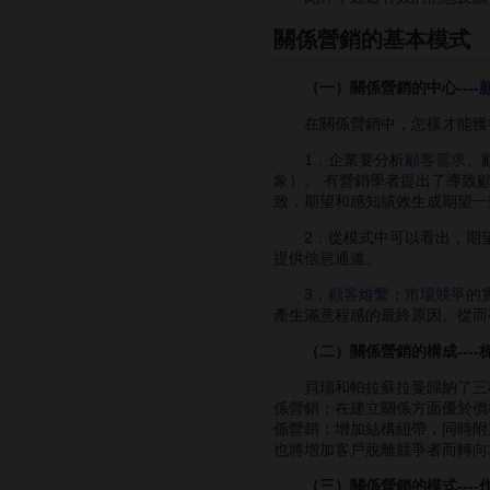
關係營銷的基本模式
（一）關係營銷的中心----
在關係營銷中，怎樣才能獲得顧
1．企業要分析
顧客需求
、
象
）。 有營銷學者提出了導致
致，期望和感知績效生成期望一
2．從模式中可以看出，期望
提供信息通道。
3．
顧客維繫
：
市場競爭
的
產生滿意程感的最終原因。從而
（二）關係營銷的構成----
貝瑞和帕拉蘇拉曼歸納了三
係營銷：在建立關係方面優於價
係營銷：增加結構紐帶，同時附
也將增加客戶脫離競爭者而轉向
（三）關係營銷的模式----