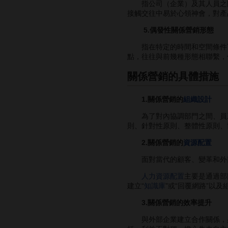
指公司（企業）及其人員之間
接觸交往中易於心領神會，對產
5.偶發性關係營銷形態
指在特定的時間和空間條件下
點，往往與前幾種形態相聯繫，
關係營銷的具體措施
1.關係營銷的
組織設計
為了對內協調部門之間、員工
則、針對性原則、整體性原則、
2.關係營銷的
資源配置
面對當代的顧客、變革和外部
人力資源配置
主要是通過部
建立“
知識庫
”或“回覆網路”以及
3.關係營銷的效率提升
與外部企業建立合作關係，必