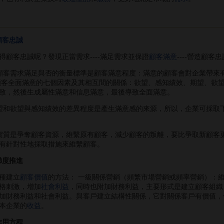
顧客忠誠
客忠誠呢？發現正當需求----滿足需求並保證
顧客滿意
----營造顧
顧客需求滿足與否的衡量標準是顧客滿意程度：滿意的顧客會對企業帶來
顧客全面滿意的七個因素及其相互間的關係：欲望、感知績效、期望、欲
致，然後生成屬性滿意和信息滿意，最後導致全面滿意。
和欲望與感知績效的差異程度是產生滿意感的來源，所以，企業可採取下
實質是爭奪顧客資源，維繫原有顧客，減少顧客的叛離，要比爭取新顧客
有針對性地採取措施來維繫顧客。
梯度推進
種建立
顧客價值
的方法： 一級關係營銷（頻繁市場營銷或頻率營銷）：
格刺激，增加
社會利益
，同時也附加財務利益，主要形式是建立顧客組織
加財務利益和社會利益。與客戶建立結構性關係，它對關係客戶有價值，
本企業的
收益
。
作用方程