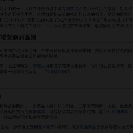
對手
的威脅，而且在外部環境中還有
潛在進入者
和
替代品
的威脅，以及供
改變這五種作用力。作用力是指決策的權利和行為的力量。雙方的影響能力
營銷方的作用力” “營銷方的作用力”大於“被營銷方的作用力” 引起作用力不
當雙方力量勢均力敵時，往往採取談判方式來影響、改變關係雙方作用力
市場營銷的區別
業的市場形象之外，企業很難採取其他有效措施，與顧客保持持久的關
爭者很難破壞企業與顧客的關係。
率，在任何時刻，
管理人員
都必須花費大量費用，吸引潛在顧客購買；關
帶來一種獨特的資產——
市場營銷網路
。
值
利益展開的，一是產品本身的核心利益，二是購買時間、地點、數量及
了顧客所支出的
貨幣成本
，還包括購買者的預期時間、體力和
精神成本
。關係營銷可增加顧客讓渡價值。
業在一定程度上受到
互補產品
的影響。所謂
互補產品
是指顧客配合企業