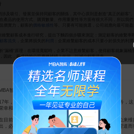
析
銷涉及吸引、發展並保持同顧客的關係，其中心原則是創造“真正的顧客”
在產品的使用方式、購買數量、作用重要性等方面有很大不同，所以我們
侃價實力，顧客的
價格敏感性
等。只要有可能挑選，公司就應向最可能盈
維繫顧客成本進行研究，提出下麵四個步驟來測定：測定顧客的維繫率即
顧客流失
，企業將損失的
利潤
；企業維繫顧客的成本只要小於損失的利潤
析“漏桶”原理：在環境寬鬆時，企業不註意維繫顧客，使得顧客就象漏桶
，因此，最成功的公司應修補桶上的洞，以減少顧客流失。
額
告MBA智库百科用户的一封信
分可與顧客之間的五種不同程度的關係水平：
品銷售
出去就不再與顧客接觸；
MBA智库百科用户：
顧客在遇到問題或有意見是與公司聯繫；
17年，百科频道一直以免费公益的形式为大家提供知识服务，这
品售出後，主動征求顧客意見
荣幸和骄傲。
向顧客詢問改進產品用途的建議或者關於有用
新產品
的信息；
在目前越来越严峻的经营挑战下，单纯依靠不断增加广告位来维
同努力，尋求顧客合理開支方法，或者幫助顧客更好地進行購買。
出，必然会越来越影响您的使用体验，这也与我们的初衷背道而