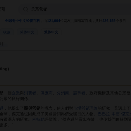
索引
全球专业中文经管百科
，由
121,994
位网友共同编写而成，共计
436,155
个条目
收藏
简体中文
繁体中文
条目
ing)
是一個
企業
與
消費者
、
供應商
、
分銷商
、
競爭者
、政府機構及其他公眾發
公眾的良好關係。
遜
，他提出了
關係營銷
的概念，使人們對
市場營銷理論
的研究，又邁上了
全球，傑克遜也因此成了美國營銷界倍受矚目的人物。
巴巴拉·本德·傑克
有很深入的研究。
科特勒
評價說，“傑克遜的貢獻在於，他使我們瞭解到
更多。”