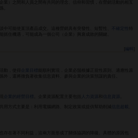
企業）之間和人員之間有共同的理念、信仰和習慣，在營銷活動的相互
係。
談中可能使某頂產品成交。這種營銷具有突發性、短暫性、
不確定性
特
能抓住機遇，可能成為一個公司（企業）興衰成敗的關鍵。
[
編輯
]
活動，使得
企業目標
能順利實現，企業必鬚根據正規性原則、適應性原
係外，還將擔負著收集信息資料、參與企業的決策預謀的責任。
現
企業的經營目標
。企業資源配置主要包括
人力資源
和
信息資源
。
共用方式主要是：利用電腦網路、制定政策或提供幫助削減
信息超載
、
也存在著不同利益，這兩方面形成了關係協調的障礙。具體的原因包