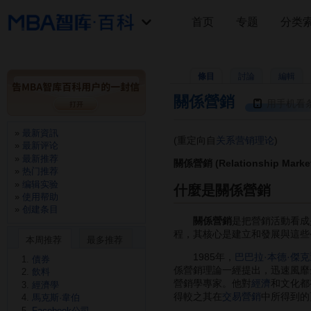
首页
专题
分类
條目
討論
編輯
關係營銷
用手机看
最新資訊
(重定向自
关系营销理论
)
最新评论
最新推荐
關係營銷 (Relationship Market
热门推荐
编辑实验
什麼是關係營銷
使用帮助
创建条目
關係營銷
是把營銷活動看成
程，其核心是建立和發展與這些
本周推荐
最多推荐
1985年，
巴巴拉·本德·傑克
債券
係營銷理論一經提出，迅速風靡
飲料
營銷學專家。他對
經濟
和文化都
經濟學
得較之其在
交易營銷
中所得到的
馬克斯·韋伯
Facebook公司