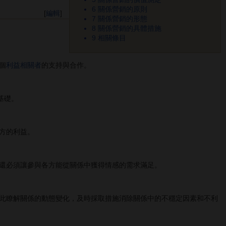
6
關係營銷的原則
[
編輯
]
7
關係營銷的形態
8
關係營銷的具體措施
9
相關條目
個
利益相關者
的支持與合作。
基礎。
方的利益。
還必須讓參與各方能從關係中獲得情感的需求滿足。
此瞭解關係的動態變化，及時採取措施消除關係中的不穩定因素和不利