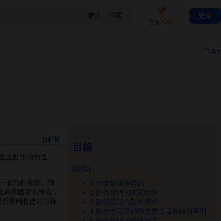
登录
百科VIP
工具▼
[
編輯
]
目錄
生互動作用的過
[
隱藏
]
一個新的臺階。關
1
什麼是關係營銷
遜
為美國著名學者，
2
關係營銷的本質特征
關係營銷將使
公司
獲
3
關係營銷的基本模式
4
關係市場營銷和交易市場營銷的區別
5
關係營銷的價值測定