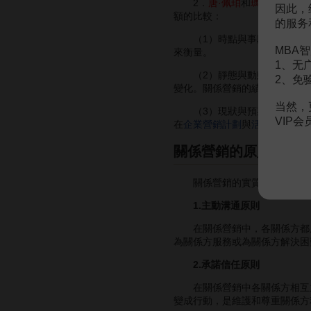
2．
唐·佩珀
和
瑪沙·羅傑斯
因此，
額的比較：
的服务
（1）時點與事段：以往對銷售
MBA智
來衡量。
1、无
（2）靜態與動態：
銷售收
2、免
變化。關係營銷的績效體現在維
当然，
（3）現狀與預期：希望提高
VIP
在
企業營銷計劃
與
活動
中的廣泛
關係營銷的原則
關係營銷的實質是在市場營銷
1.主動溝通原則
在關係營銷中，各關係方都應
為關係方服務或為關係方解決困
2.承諾信任原則
在關係營銷中各關係方相互之
變成行動，是維護和尊重關係方