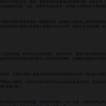
具有共同的文化、信仰、風俗習俗為基礎進行的營銷活動。由於公司（
品或服務的
品牌
、
包裝
、性能等有相似需求，容易建立長期的
伙伴營銷
關
發生突然的機遇形成的一種關係營銷，如營銷人員在車上與同坐旅客閑
但這種偶發性機遇又會成為企業擴大
市場占有率
、開發
新產品
的契機，如
之間的關係，對外向公眾發佈消息、處理意見等，通過有效的關係營銷
協調性原則和效益性原則建立
企業關係管理
機構。該機構除協調內外部關
競爭，企業的全體人員必須通過有效的資源配置和利用，同心協力地實
門間的人員轉化，
內部提升
和跨業務單元的論壇和會議等進行。信息資源
組建“虛擬小組”。
然會與之分享某些利益，增強對手的實力，另一方面，企業各部門之間