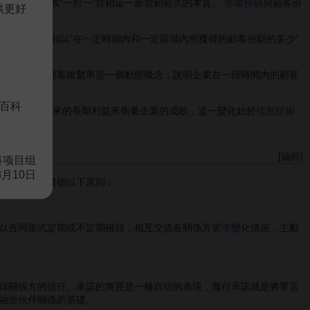
是關係營銷或“一對一”營銷這一新營銷範式的本質。
市場份額
與顧客份
供更好
準；而今天則以“在一定時期內和一定區域內所獲得的顧客份額的多少”
×每人的使用量顧客維繫率是一個動態概念，說明企業在一段時間內的顧客
百科
顧客份額
所帶來的長期利益來衡量企業的成敗，這一變化始於
信息技術
[
編輯
]
科项目组
8月10日
，因而必須遵循以下原則：
以合同形式定期或不定期碰頭，相互交流各關係方
需求變化
情況，主動
得關係方的信任。承諾的實質是一種自信的表現，履行承諾就是將誓言
融洽伙伴關係的基礎。