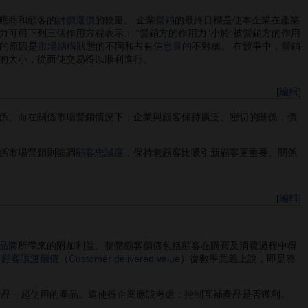
應商和顧客的
討價還價
的較量。 企業
營銷
的最終目標是使本企業在產業
可用下列三個作用方程表示： “營銷方的作用力”小於“被營銷方的作用
等的原因是
市場結構
狀態的不同和占有
信息量
的不對稱。 在競爭中，營銷
的大小，從而使交易得以順利進行。
[
編輯
]
係。而在關係市場營銷情況下，企業與顧客保持廣泛、密切的關係，價
係市場營銷則強調
顧客忠誠度
，保持老顧客比吸引新顧客更重要。關係
[
編輯
]
品牌
所帶來的附加利益。整體顧客價值包括顧客在購買及消費過程中得
。
顧客讓渡價值
（
Customer delivered value
）從數學意義上說，即是整
產品一起使用的產品。這使得企業應該考慮：控制互補產品是否獲利。