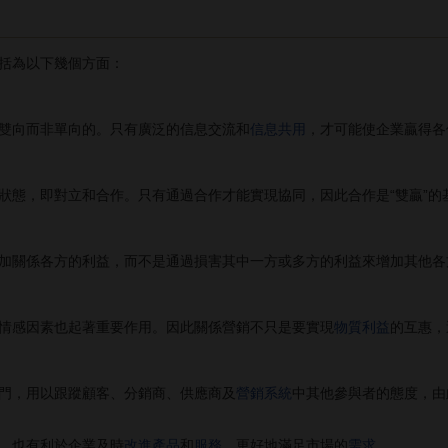
括為以下幾個方面：
雙向而非單向的。只有廣泛的信息交流和
信息共用
，才可能使企業贏得各
態，即對立和合作。只有通過合作才能實現協同，因此合作是“雙贏”的
關係各方的利益，而不是通過損害其中一方或多方的利益來增加其他各
感因素也起著重要作用。因此關係營銷不只是要實現
物質利益
的互惠，
，用以跟蹤顧客、分銷商、供應商及
營銷系統
中其他參與者的態度，由
，也有利於企業及時
改進產品
和
服務
，更好地滿足市場的
需求
。