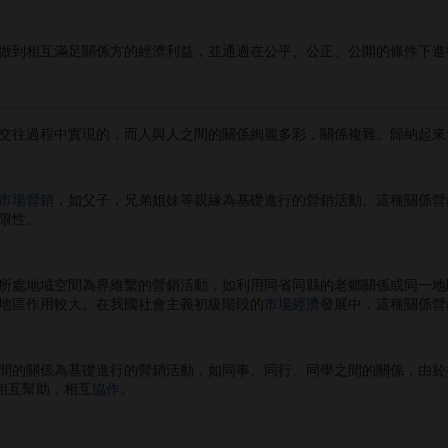
到相互滿足關係方的經濟利益，並通過在公平、公正、公開的條件下進
往過程中實現的，而人與人之間的關係絢麗多彩，關係複雜。歸納起來
市場營銷
，如父子，兄弟姐妹等親緣為基礎進行的營銷活動。這種關係營
限性。
處地域空間為界維繫的營銷活動，如利用同省同縣的老鄉關係或同一地
地區作用較大。在我國社會主義初級階段的
市場經濟
發展中，這種關係營
的關係為基礎進行的營銷活動，如同事、同行、同學之間的關係，由於
相互幫助，相互
協作
。