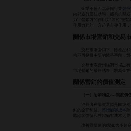
企業不僅面臨著同行業
競爭
內部處於最佳狀態，能夠抗擊或
力” “營銷方的作用力”等於“被
作用力強的一方起著主導作用，
關係市場營銷和交易
交易市場營銷下，除產品和企
格不再是最主要的競爭手段，競
交易市場營銷強調市場占有
市場營銷的最終結果，將為企業
關係營銷的價值測定
（一）附加利益----讓渡價
消費者在購買選擇是圍繞兩種
到的全部利益。
整體顧客成本
除
體顧客價值和整體顧客成本之差
改善對價值的感知:大多數企