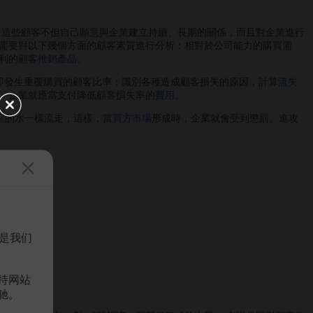
。這些顧客不但自己願意與企業建立持續、長期的關係，而且對企業進行
需要對以下幾個方面的顧客素質進行分析：相對於公司能力的購買需
利的顧客
推銷產品
。
發生重覆購買的顧客比率；識別各種造成顧客損失的原因，計算
流失
，企業就應當支付降低顧客損失率的
費用
。
里的水一樣流走，這樣，當
買方市場
形成時，企業就會受到懲罰。進攻
是我们
持网站
驰。