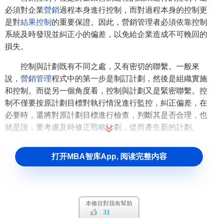
必須對企業
營銷
過程本身進行控制，而對過程本身的控制更
是對
結果控制
的重要保證。因此，營銷管理者必須依靠控制
系統及時發現並糾正小的偏差，以免給企業造成不可輓回的
損失。
控制與計劃既有不同之處，又有密切的聯繫。一般來
說，
營銷管理
程式中的第一步是制訂計劃，然後是組織實施
和控制。而從另一個角度看，控制與計劃又是緊密聯繫。控
制不僅要按原計劃目標對執行情況進行監控，糾正偏差，在
必要時，還將對原計劃目標進行檢查，判斷其是否合理，也
就是說，要考慮及時修正
戰略
計劃，從而產生新的計劃。
營銷控制的類型
打开MBA智库App, 阅读完整内容
年度計劃控制
年度計劃控制是由企業
高層管理人員
負責的，旨在檢查
本條目對我有幫助
年度計劃目標是否實現。一般可用4種方法檢查計劃執行績
31