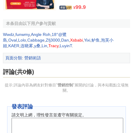
盈利能力控制
99.9
¥
盈利能力控制一般由
財務部門
負責，旨在測定企業不同
產品、不同銷售地區、不同顧客群、不同
銷售渠道
以及不同
本条目由以下用户参与贡献
規模訂單的
盈利
情況的
控制活動
。
Wwdz
,
funwmy
,
Angle Roh
,
18°@鷺
島
,
Oval
,
Lolo
,
Cabbage
,
Zfj3000
,
Dan
,
Xsbabi
,
Yixi
,
鲈鱼
,
泡芙小
盈利能力指標包括
資產收益率
、
銷售利潤率
和
資產周轉
姐
,
KAER
,
连晓雾
,
y桑
,
Lin
,
Tracy
,
LuyinT
.
率
、
現金周轉率
、
存貨周轉率
和
應收賬款周轉率
、
凈資產報
酬率
等。
頁面分類
:
營銷術語
企業要取得較高的盈利水平和較好的
經濟效益
，一定要
評論(共0條)
對直接推銷費用、促銷費用、
倉儲費用
、
折舊費
、
運輸費
用
、其他營銷費用，以及生產產品的材料費、人工費和
製造
提示:評論內容為網友針對條目"
營銷控制
"展開的討論，與本站觀點立場無
費用
進行
有效控制
，全面降低支出水平。
關。
營銷效率控制
發表評論
請文明上網，理性發言並遵守有關規定。
假如盈利分析發現公司在某些產品、地區或市場方面的
贏利
不佳，那接下來要解決的問題是尋找更有效的方法來管
理銷售隊伍、
廣告
、促銷和
分銷
。