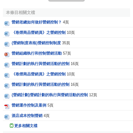
效。
本條目相關文檔
1、
銷售差異分析
營銷老總如何做好營銷控制？
4頁
衡量並評估企業的
實際銷售額
與計劃銷售額之間的差異
《卷煙商品營銷員》之營銷控制
10頁
情況。
{營銷制度表格}營銷控制制度
35頁
譬如，某公司在蘇州、無錫、常州三個地區的計劃
銷售
營銷組織執行和控制營銷活動
57頁
量
分別是2000件、1500件、1000件，總計4500件，而實際
總銷量是3800件，三個地區分別是1200件、1400件、1200
營銷計劃的執行與營銷活動的控制
16頁
件，與計劃的差距分別為-40%，-6.7%，+20%。通過分析可
《卷煙商品營銷員》之營銷控制
10頁
知，蘇州是造成困境的主要原因。因而應進一步查明蘇州地
區銷量減少的原因。
營銷計劃的執行與營銷活動的控制
16頁
{營銷計劃}營銷計劃的執行與營銷活動的控制
12頁
2、
市場占有率分析
營銷運作控制及案例
5頁
衡量並評估企業的
市場占有率
情況。根據企業選擇的比
較範圍不同，市場占有率一般分為3種：
酒店成本控制營銷
4頁
更多相關文檔
（1）
全部市場占有率
：企業的銷售額（量）占行業銷售