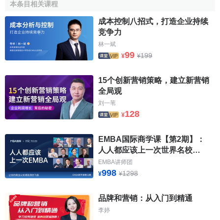
額（量）的百分比。
本条目相关课程
成本控制八招式，打造企业持续
（2）
目標市場
占有率：企業的銷售額（量）占其
目標市
竞争力
場
總銷售額（量）的百分比。
林一斌
99
199
（3）
相對市場占有率
：企業的銷售額（量）和幾個最大
¥
¥
競爭者的銷售額（量）的百分比。
15个创新营销策略，建立新营销
3、
營銷費用率分析
全局观
刘一苇
衡量並評估企業的營銷費用對銷售額的比率，還可進一
128
¥
步細分為人力推銷費用率、
廣告費用率
、銷售促進費用率、
市場營銷調研
費用率、銷售管理費用率等。
EMBA国际商学课【第2期】：
人人都应该上一次世界名校
4、
顧客態度追蹤
EMBA
EMBA讲师团
998
1298
企業通過設置
顧客抱怨
和建議系統、建立固定的顧客樣
¥
¥
本或者通過
顧客調查
等方式，瞭解顧客對本企業及其產品的
品牌和营销：从入门到精通
態度變化情況，進行衡量並評估。
李婷