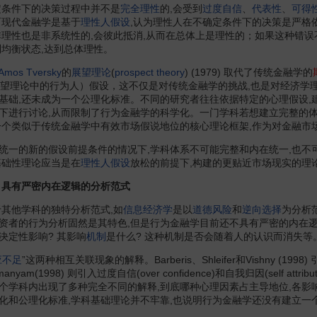
条件下的决策过程中并不是
完全理性
的,会受到
过度自信
、
代表性
、
可得
而现代金融学是基于
理性人假设
,认为理性人在不确定条件下的决策是严格
非理性也是非系统性的,会彼此抵消,从而在总体上是理性的；如果这种错误
到均衡状态,达到总体理性。
Amos Tversky
的
展望理论
(
prospect theory
) (1979) 取代了传统金融学的
望理论中的行为人）假设，这不仅是对传统金融学的挑战,也是对经济学
基础,还未成为一个公理化标准。不同的研究者往往依据特定的心理假设,
下进行讨论,从而限制了行为金融学的科学化。一门学科若想建立完整的体系
一个类似于传统金融学中有效市场假说地位的核心理论框架,作为对金融市
一的新的假设前提条件的情况下,学科体系不可能完整和内在统一,也不
基础性理论应当是在
理性人假设
放松的前提下,构建的更贴近市场现实的理
具有严密内在逻辑的分析范式
其他学科的独特分析范式,如
信息经济学
是以
道德风险
和
逆向选择
为分析范
资者的行为分析固然是其特色,但是行为金融学目前还不具有严密的内在逻
决定性影响? 其影响
机制
是什么? 这种机制是否会随着人的认识而消失等
应不足
”这两种相互关联现象的解释。Barberis、Shleifer和Vishny (1998) 引入
ra manyam(1998) 则引入过度自信(over confidence)和自我归因(self attrib
个学科内出现了多种完全不同的解释,到底哪种心理因素占主导地位,各影响
化和公理化标准,学科基础理论并不牢靠,也说明行为金融学还没有建立一