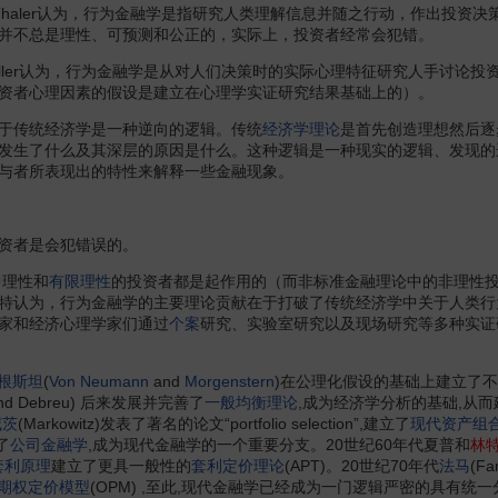
Thaler认为，行为金融学是指研究人类理解信息并随之行动，作出投资决
并不总是理性、可预测和公正的，实际上，投资者经常会犯错。
hiller认为，行为金融学是从对人们决策时的实际心理特征研究人手讨
资者心理因素的假设是建立在心理学实证研究结果基础上的）。
传统经济学是一种逆向的逻辑。传统
经济学理论
是首先创造理想然后逐
发生了什么及其深层的原因是什么。这种逻辑是一种现实的逻辑、发现的
与者所表现出的特性来解释一些金融现象。
资者是会犯错误的。
理性和
有限理性
的投资者都是起作用的（而非标准金融理论中的非理性投
特认为，行为金融学的主要理论贡献在于打破了传统经济学中关于人类行
家和经济心理学家们通过
个案
研究、实验室研究以及现场研究等多种实证
根斯坦
(
Von Neumann
and
Morgenstern
)在公理化假设的基础上建立了
 and Debreu) 后来发展并完善了
一般均衡理论
,成为经济学分析的基础,从
威茨
(Markowitz)发表了著名的论文“portfolio selection”,建立了
现代资产组
了
公司金融学
,成为现代金融学的一个重要分支。20世纪60年代夏普和
林
套利原理
建立了更具一般性的
套利定价理论
(APT)。20世纪70年代
法马
(F
期权定价模型
(OPM) ,至此,现代金融学已经成为一门逻辑严密的具有统