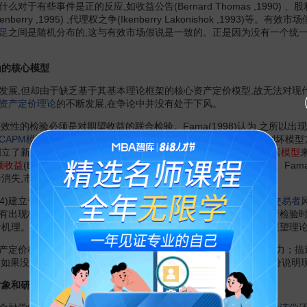
事件是正的反应,如收益公告(Bernard Thomas ,1990) 、股利发放(M
enberry ,1995) ,代理权之争(Ikenberry Lakonishok ,199
足
之间是随机分布的,这与有效市场假说是一致的。正是因为没有一个统一的
的核心模型
,但却由于缺乏基于其基本理论框架的核心资产定价模型,故无法对现代
资产定价理论
的不断发展,在争论中并没有处于下风。
场有效性的检验必须是对期望收益的联合检验。Fama(1998)认为,之所以出现
CAPM模型
没有反映所有的
风险
和模型预测的系统性偏差。在限制坏模型
新的事件分析的研究方法；Fama和French(1996) 建立
三要素模型
额收益
(BHARs) ；统计偏差；是采用
价值权重
还是
等值权重
等方面。Fa
会消失,市场依然是有效的。
94)建立于
行为资产定价模型
(
BAPM
) ,将CAPM中的β值扩大为
噪音交易者
有出现核心的基于行为的资产定价模型,因此在对于市场有效性进行检验时
价机理。未来行为金融学的核心模型可能是将
有限套利理论
和基于展望理
价模型,才能改变行为金融学实证多,核心理论模型少,缺乏解释力；描
98) 。如果没有建立基于行为的资产定价模型,就不能从理论和实证上充分
象和研究方法