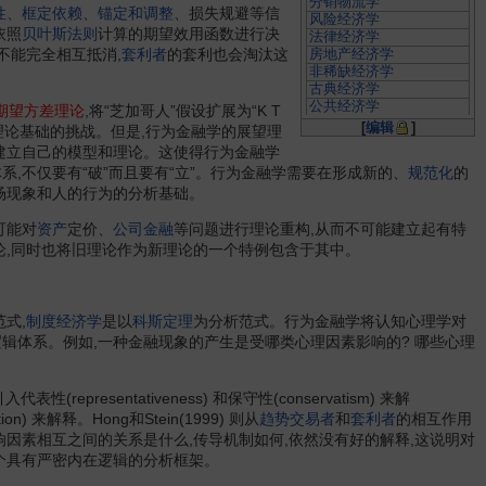
分销物流学
性
、
框定依赖
、
锚定和调整
、损失规避等信
风险经济学
依照
贝叶斯法则
计算的期望效用函数进行决
法律经济学
不能完全相互抵消,
套利者
的套利也会淘汰这
房地产经济学
非稀缺经济学
古典经济学
公共经济学
期望方差理论
,将“芝加哥人”假设扩展为“K T
国际经济学
[
编辑
]
理论基础的挑战。但是,行为金融学的展望理
规模经济学
建立自己的模型和理论。这使得行为金融学
管理经济学
,不仅要有“破”而且要有“立”。行为金融学需要在形成新的、
规范化
的
公司金融学
场现象和人的行为的分析基础。
工程经济学
规制经济学
可能对
资产
定价、
公司金融
等问题进行理论重构,从而不可能建立起有特
工业经济学
国土经济学
论,同时也将旧理论作为新理论的一个特例包含于其中。
国防经济学
规范经济学
国际统计学
过剩经济学
式,
制度经济学
是以
科斯定理
为分析范式。行为金融学将认知心理学对
国际金融学
辑体系。例如,一种金融现象的产生是受哪类心理因素影响的? 哪些心理
公共管理学
。
宏观经济学
海洋经济学
代表性(representativeness) 和保守性(conservatism) 来解
环境经济学
ution) 来解释。Hong和Stein(1999) 则从
趋势交易者
和
套利者
的相互作用
后勤学
混沌经济学
因素相互之间的关系是什么,传导机制如何,依然没有好的解释,这说明对
护理经济学
个具有严密内在逻辑的分析框架。
宏观信息经济学