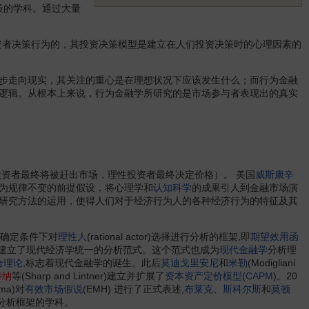
策的学科。通过大量
论投资者决策行为的，其投资决策模型是建立在人们投资决策时的心理因素的
步走向现实，其关注的重心是在理想状况下应该发生什么；而行为金融
逻辑。从根本上来说，行为金融学所研究的是市场参与者表现出的真实
资者最终将被赶出市场，理性投资者最终决定价格）。 美国
威斯康辛
为规律不变的前提假设，将心理学和
认知科学
的成果引人到金融市场演
研究方法的运用，使得人们对于经济行为人的各种经济行为的特征及其
不确定条件下对
理性人
(rational actor)选择进行分析的框架,即
期望效用函
而建立了现代经济学统一的分析范式。这个范式也成为
现代金融学
分析理
合理论
,标志着现代金融学的诞生。此后
莫迪戈里安尼
和
米勒
(Modigliani
特纳
等(Sharp and Lintner)建立并扩展了
资本资产定价模型
(
CAPM
)。20
ama)对
有效市场假说
(EMH) 进行了正式表述,
布莱克
、
斯科尔斯
和
莫顿
一分析框架的学科。