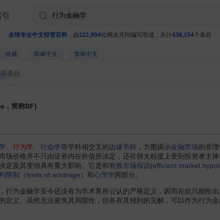
索引
全球专业中文经管百科
，由
121,994
位网友共同编写而成，共计
436,154
个条目
收藏
简体中文
繁体中文
看条目
nce，简称BF)
学
、
行为学
、
社会学
等学科相交叉的
边缘学科
，力图揭示
金融市场
的非理
市场价格并不只由证券内在价值所决定，还在很大程度上受到投资者主体
决定及其变动具有重大影响。它是和
有效市场假说
(
efficient market hypo
利限制
（
limits of arbitrage
）和
心理学
两部分。
行为金融学至今还没有为学术界所公认的严格定义，因而在此只能给出
的定义。虽然无法避免其局限性，但各有其独到的见解，可以作为行为金