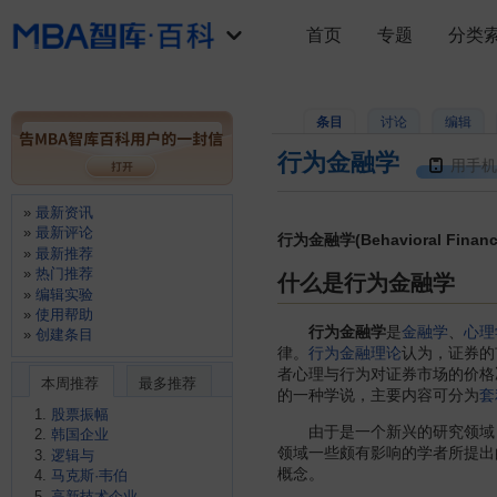
首页
专题
分类
条目
讨论
编辑
行为金融学
用手机
最新资讯
最新评论
行为金融学(Behavioral Fina
最新推荐
热门推荐
什么是行为金融学
编辑实验
使用帮助
行为金融学
是
金融学
、
心理
创建条目
律。
行为金融理论
认为，证券的
者心理与行为对证券市场的价格
本周推荐
最多推荐
的一种学说，主要内容可分为
套
股票振幅
由于是一个新兴的研究领域，
韩国企业
领域一些颇有影响的学者所提出
逻辑与
概念。
马克斯·韦伯
高新技术企业