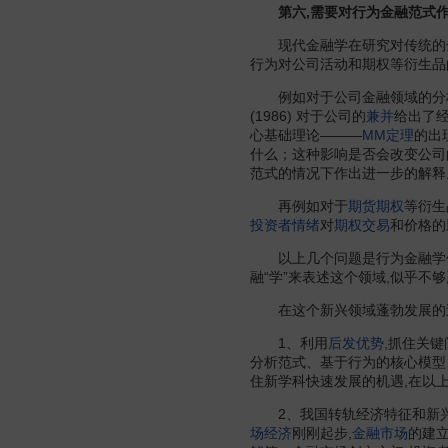
第六,需要对行为金融范式作
现代金融学在研究对传统的金
行为对公司活动和期权等衍生品
例如对于公司金融领域的分析,Shef
(1986) 对于公司的
兼并
给出了
心基础理论———
MM定理
的出
什么；这种影响是否会改变公司
范式的情况下作出进一步的解释
再例如对于
期货期权
等衍生
投资者情绪
对
期权交易
和价格的
以上几个问题是行为金融学作为
融“学”来表述这个领域,似乎不
在这个新兴领域蓬勃发展的过
1、利用
后发优势
,抓住关
分析范式、基于行为的核心模型
住新学科快速发展的机遇,在以
2、我国转轨经济特征和新兴金
场经济
刚刚起步,
金融市场
的建立