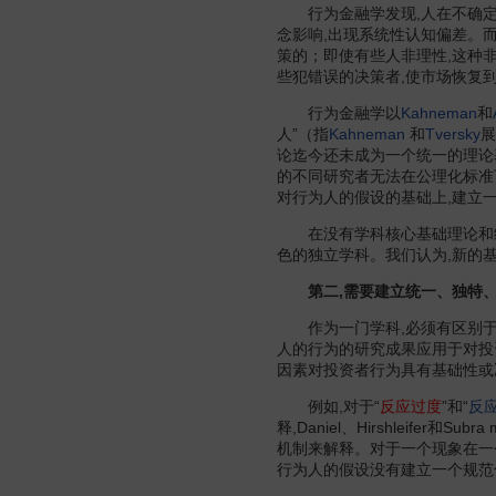
行为金融学发现,人在不确定
念影响,出现系统性认知偏差。
策的；即使有些人非理性,这种
些犯错误的决策者,使市场恢复
行为金融学以
Kahneman
和
人”（指
Kahneman
和
Tversky
展
论迄今还未成为一个统一的理论
的不同研究者无法在公理化标准
对行为人的假设的基础上,建立
在没有学科核心基础理论和统
色的独立学科。我们认为,新的
第二,需要建立统一、独特、
作为一门学科,必须有区别于
人的行为的研究成果应用于对投
因素对投资者行为具有基础性或
例如,对于“
反应过度
”和“
反
释,Daniel、Hirshleifer和Sub
机制来解释。对于一个现象在一
行为人的假设没有建立一个规范