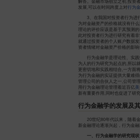
解答。金融市场创立之初,投资
发展,可以在时间跨度上对
行为
3、在我国对投资者行为进行研
为对金融资产的价格就没有什么
理论的评价应该是基于其预测的
此对投资者行为进行研究有着非常
就通过投资者的个人账户数据发
资者情绪对金融资产价格的影响
行为金融学是理论性、实践性
为人的行为研究为起点的,所以
更密切地和实践相结合,一方面
为行为金融的实证提供大量难得的一
管理公司的合伙人之一,公司管理着
用行为金融理论管理着近百亿
美
新有重要作用,同时也促进了研
行为金融学的发展及
20世纪80年代以来，随着金
新金融理论逐渐兴起，行为金融
一、行为金融学的研究现状