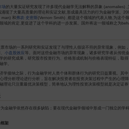
市场
的大量实证研究发现了许多现代金融学无法解释的异象 (anomalies)
域涌现了大量高质量的理论和实证文献,形成最具活力的行为金融学派。20
- man) 和
弗农·史密斯
(Vernon·Smith) ,都是这个领域的代表人
域的肯定,更促进了这个学科的进一步发展。国外将这一领域称之为behavior
股票市场的一系列研究和实证发现了与理性人假设不符的异常现象，例如，所
谜、
小盘股效应
等。面对这些金融市场的异常现象，诸多研究学者从传统
学的研究成果，研究股市投资行为、价格形成机制与价格表现特征，取得
融学。
济学接纳之际，行为金融学对人类个体和群体行为的研究日益重视。其中，
三大心理分析理论进行分析，旨在解决投资者在投资决策过程中产生的心理
融理论只注重最优决策模型，简单地认为理性投资决策模型就是决定证券
展
金融学依然存在很多缺陷；要在现代金融学领域中形成一门独立的学科
框架