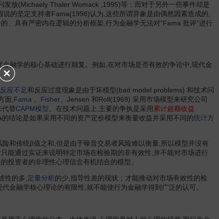
计量经济学
ichaely Thaler Womack ,1995)等；而对于另外一些事件却是
结构经济学
3)等。有效市场假说的坚定支持者Fama(1998)认为,这些所谓异象是由偶然因素造成的,
教育经济学
、具有严密内在逻辑的分析框架,行为金融学无法对“Fama 批评”进行
经营经济学
经济动力学
公共财政学
计划经济学
经济预测学
基本建设经济学
金融学的核心基础进行颠复。例如,在对市场是否有效的争论中,现代金
激进派经济学
金融学
金融工程学
反应不足
和反应过度现象是由于坏模型(bad model problems) 和技术问
实验金融学
方面,
Fama
、
Fisher
、Jensen 和Roll(1969) 采用市场模型来研究公司
金融市场学
来代替
CAPM模型
。在技术问题上,主要的争执是采用
累计超额收益
经济控制论
ma的结论是如果采用不同的资产定价模型来衡量收益并采用不同的
统计方
价格经济学
技术经济学
交易成本经济学
建筑经济学
风险和传统β值之和,但是由于噪音交易者风险难以衡量,所以模型并没有
金融经济学
只能通过实证来说明特定市场在检验期的非有效性,并不能对市场进行
经济伦理学
论的投资者的非理性心理信念有机结合的模型。
近代统计学
经济地理学
述性的多,
定量分析
的少,指导性差的现状；才能推动对市场有效性的检
经济社会学
说明现代金融学核心理论的有限性,就不能使行为金融学得到广泛的认可。
家庭经济学
军事经济学
经济政策学
家政经济学