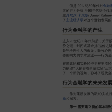
但是,20世纪80年代对
金融
者的行为分析,至90年代这个领
主
丹尼尔·卡尼曼
(Daniel·Kahne
了
主流经济学
对这个蓬勃发展的领
行为金融学的产生
进入20世纪80年代前后，关于
价之谜、封闭式基金折/溢价之
是完全理性人的假设，吸收心理
要影响力的学术流派——行为金
在博弈论和实验经济学被主流经
力欲望”“人的存在价值欲望”
了一个新的视角，弥补了现代金
行为金融学的未来发
作为蓬勃发展的新兴领域,行为
新
和探索。
第一,需要建立新的基本理论