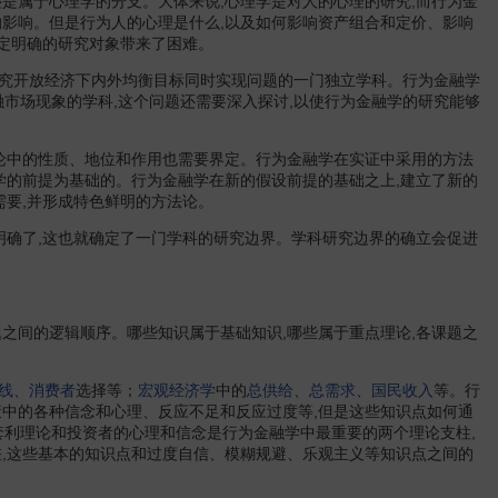
还是属于心理学的分支。大体来说,心理学是对人的心理的研究,而行为金
科学经济学
凯恩斯经济学
的影响。但是行为人的心理是什么,以及如何影响资产组合和定价、影响
空间经济计量学
确定明确的研究对象带来了困难。
快乐经济学
空间经济学
究开放经济下内外均衡目标同时实现问题的一门独立学科。行为金融学
开发经济学
融市场现象的学科,这个问题还需要深入探讨,以使行为金融学的研究能够
会计公共关系学
理论经济学
旅游经济学
论中的性质、地位和作用也需要界定。行为金融学在实证中采用的方法
劳动经济学
学的前提为基础的。行为金融学在新的假设前提的基础之上,建立了新的
劳务经济学
流通经济学
需要,并形成特色鲜明的方法论。
林业经济学
劳权经济学
确了,这也就确定了一门学科的研究边界。学科研究边界的确立会促进
马歇尔经济学
民生经济学
民族经济学
描述统计学
农村经济学
间的逻辑顺序。哪些知识属于基础知识,哪些属于重点理论,各课题之
农业经济学
能源经济学
农业生产经济学
线
、
消费者
选择等；
宏观经济学
中的
总供给
、
总需求
、
国民收入
等。行
新经济地理学
策中的各种信念和心理、反应不足和反应过度等,但是这些知识点如何通
品牌生态学
品牌经济学
限套利理论和投资者的心理和信念是行为金融学中最重要的两个理论支柱,
品牌学
,这些基本的知识点和过度自信、模糊规避、乐观主义等知识点之间的
区域经济学
穷人经济学