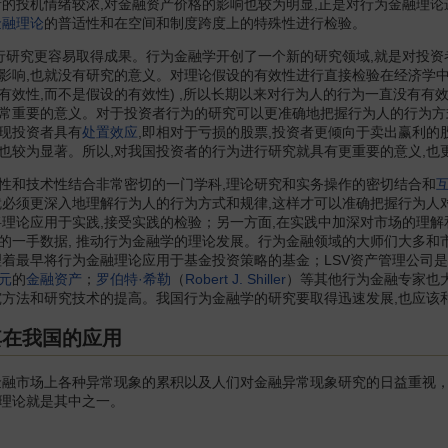
者的投机情绪较浓,对金融资产价格的影响也较为明显,正是对行为金融理
金融理论
的普适性和在空间和制度跨度上的特殊性进行检验。
究更容易取得成果。行为金融学开创了一个新的研究领域,就是对投资者
影响,也就没有研究的意义。对理论假设的有效性进行直接检验在经济学中
有效性,而不是假设的有效性) ,所以长期以来对行为人的行为一直没有有
重要的意义。对于投资者行为的研究可以更准确地把握行为人的行为方式,为
现投资者具有
处置效应
,即相对于亏损的股票,投资者更倾向于卖出赢利的
也较为显著。所以,对我国投资者的行为进行研究就具有更重要的意义,也
和技术性结合非常密切的一门学科,理论研究和实务操作的密切结合和
就必须更深入地理解行为人的行为方式和规律,这样才可以准确把握行为人
将理论应用于实践,接受实践的检验；另一方面,在实践中加深对市场的理
手数据, 推动行为金融学的理论发展。行为金融领域的大师们大多和市场有密切的
最早将行为金融理论应用于基金投资策略的基金；LSV资产管理公司是以三位行为金融
元
的
金融资产
；
罗伯特·希勒
（
Robert J. Shiller
）等其他行为金融专家也
究方法和研究技术的提高。我国行为金融学的研究要取得迅速发展,也应该
其在我国的应用
融市场上各种异常现象的累积以及人们对金融异常现象研究的日益重视
理论就是其中之一。