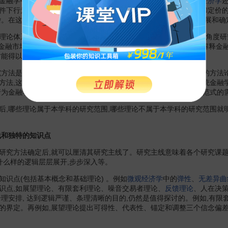
金融学中的地位和作用是需要界定的,这决定了行为金融学是属于
经济学
件下行为人的决策的研究成果为基础的,研究人的心理对
资产组合
和定价
杂。在这个新兴的领域里,没有成熟的成果可以利用,这就给学科的发展和
论体系构建和框架安排的基础。比如
国际金融学
就是从货币金融角度研
在金融市场中人的实际行为的学科,或是对异象进行解释的学科,还是解释金
才能得以迅速的发展,有较大的创新。
方法是采用
实验经济学
中的实验方法,这种研究方法在行为金融学的方法
方法,这些方法有些是与传统
金融理论
相适应而发展的,或者是以传统金融
行为金融学创新出新的基于其核心理论的研究方法,以适应新的分析范式的
哪些理论属于本学科的研究范围,哪些理论不属于本学科的研究范围就明
和独特的知识点
方法确定后,就可以厘清其研究主线了。研究主线意味着各个研究课题之
什么样的逻辑层层展开,步步深入等。
点(包括基本概念和基础理论) 。例如
微观经济学
中的
弹性
、
无差异曲
识点,如展望理论、有限套利理论、噪音交易者理论、
反馈理论
、人在决
合理安排, 达到逻辑严谨、条理清晰的目的,仍然是值得探讨的。例如,有
的界定。再例如,展望理论提出可得性、代表性、锚定和调整三个信念偏差