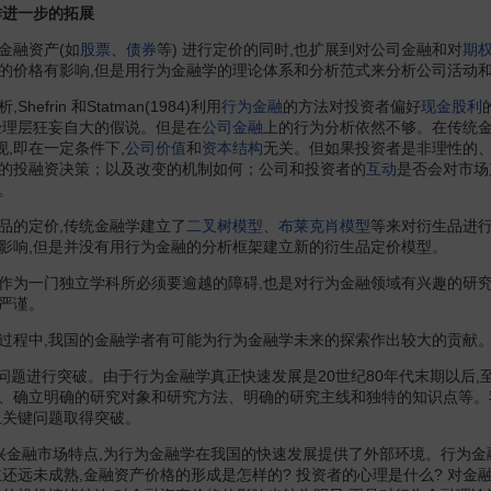
进一步的拓展
融资产(如
股票
、
债券
等) 进行定价的同时,也扩展到对公司金融和对
期
的价格有影响,但是用行为金融学的理论体系和分析范式来分析公司活动
rin 和Statman(1984)利用
行为金融
的方法对投资者偏好
现金股利
经理层狂妄自大的假说。但是在
公司金融
上的行为分析依然不够。在传统金
现,即在一定条件下,
公司价值
和
资本结构
无关。但如果投资者是非理性的、
的投融资决策；以及改变的机制如何；公司和投资者的
互动
是否会对市场
。
品的定价,传统金融学建立了
二叉树模型
、
布莱克肖模型
等来对衍生品进行定
影响,但是并没有用行为金融的分析框架建立新的衍生品定价模型。
一门独立学科所必须要逾越的障碍,也是对行为金融领域有兴趣的研究
够严谨。
程中,我国的金融学者有可能为行为金融学未来的探索作出较大的贡献
键问题进行突破。由于行为金融学真正快速发展是20世纪80年代末期以后
、确立明确的研究对象和研究方法、明确的研究主线和独特的知识点等。我
上关键问题取得突破。
融市场特点,为行为金融学在我国的快速发展提供了外部环境。行为金融
还远未成熟,金融资产价格的形成是怎样的? 投资者的心理是什么? 对金