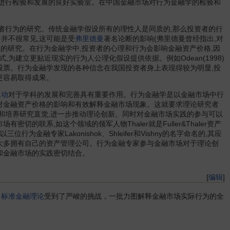
微观经济学
论进行检验和发展的良好实验室。在中国金融市场对行为金融学的检验和
文化经济学
卫生经济学
物流管理学
行为的研究。传统金融学假设所有的理性人是同质的,那么投资者的行
物流学
并不很常见,这可能是受
弗里德曼
著名论断的影响(弗里德曼曾经指出,对
物流技术学
效的研究。在行为金融学中,投资者的心理和行为会影响金融资产价格,因
物流会计学
建立更贴近现实的行为人公理化假设提供依据。例如Odean(1998)
物流经济学
维基经济学
股票。行为金融学发现的各种信念在我国投资者身上表现得较为明显,投
物资经济学
更容易取得成果。
污染经济学
微观信息经济学
互动
对于学科的发展和完善具有重要作用。行为金融学是以金融市场中行
消费经济学
对金融资产价格的影响和有效解释金融市场现象。这就要求理论研究者
心理经济学
解和培养研究直觉,进一步推动理论创新。同时对金融市场实践的参与可以
信息经济学
联系,如这个领域的领军人物Thaler就是Fuller&Thaler资产
新制度经济学
行为经济学
专家Lakonishok、Shleifer和Vishny的名字命名的,其应
现代物流学
大多拥有自己的资产管理公司。行为金融专家参与金融市场对于理论创
宪政经济学
和金融市场的实践密切结合。
行为金融学
现代金融学
心理统计学
[
编辑
]
新货币经济学
新政治经济学
，
标准金融理论
受到了严峻的挑战，一批力图解释金融市场实际行为的全
新自由主义经济学
信息系统经济学
运输经济学
演化经济学