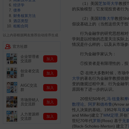
（1）美国
芝加哥大学
教授
经济学
的实验模型，它发现投资者行为
债券
财务核算方法
（2）美国
耶鲁大学
教授S
酒店类型
假设基础上的（当然这些关于投
租船合同
行为金融学的研究思想相对于
以上内容根据网友推荐自动排序生成
学则是以经验的态度关注实际上
情况是什么样的，以及从市场参
官方社群
行为金融学家认为：
企业管理者
加入
交流群
①投资者是有限理性的，投
创业者交流
② 在绝大多数时候，市场中
加入
群
大学
的著名行为金融学教授德朋
变的微观过程中来。行为金融学
AIGC交流
加入
原因有了进一步的认识。
群
20世纪50年代,
冯·纽曼
和
摩
市场营销人
加入
员交流群
数理论
。
阿罗
和
德布鲁
(Arrow
性人决策的基础。1952年
马克
人力资源师
and Miller)建立了
MM定理
,开创
加入
交流群
世纪70年代
罗斯
(Ross) 基于
无
(Black-Scholes-Merton) 建立了