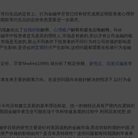
企业物流学
企业经济学
契约经济学
权
等衍生品的定价上。行为金融学尽管已经有研究成果证明投资者心理和
歧视经济学
和期权等衍生品的定价依然需要进一步展开。
气象经济学
人口经济学
的现象给出了
自我控制
解释、
心理账户
解释和避免后悔解释。Roll
人事管理经济学
生产力经济学
融学中投资者是无差异的理性人,市场是有效的,所以才有公司金融的核
数量经济学
市场是无效的,那么不同条件下投资者的不同行为对公司价值的影响是
世界经济学
产生影响,是否会对
宏观经济
产生影响,这些问题都需要在拓展行为金融
实证经济学
生态经济学
数理经济学
价。尽管Shefrin(1999) 就分析了框定依赖、
参照点
、
启发式偏差
等
实验经济学
神经元经济学
商品运输学
者未来主要的探索方向。在这些问题尚未较好解决的情况下,以行为金
商业经济学
社会经济统计学
生物经济学
商品学
。
数理统计学
水利经济学
,至今尚没有建立其新的基本理论框架、统一的独特且具有严密内在逻辑的
商业地理学
国金融学者完全可能在这个学科快速发展的过程中,利用后发优势,抓
投入产出经济学
推断统计学
统计学
学目前的研究主要是针对美国成熟的金融市场,而在转轨时期的中国,
市
土地经济学
融资产价格的影响如何? 是否有其特殊性? 这些问题都有待我国的学者来
图书馆经济学