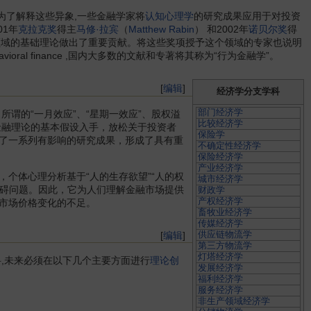
 ,为了解释这些异象,一些金融学家将
认知心理学
的研究成果应用于对投资
01年
克拉克奖
得主
马修·拉宾
（
Matthew Rabin
） 和2002年
诺贝尔奖
得
物,为这个领域的基础理论做出了重要贡献。将这些奖项授予这个领域的专家也说明
al finance ,国内大多数的文献和专著将其称为“行为金融学”。
[
编辑
]
经济学分支学科
部门经济学
谓的“一月效应”、“星期一效应”、股权溢
比较经济学
金融理论的基本假设入手，放松关于投资者
保险学
了一系列有影响的研究成果，形成了具有重
不确定性经济学
保险经济学
产业经济学
个体心理分析基于“人的生存欲望”“人的权
城市经济学
障碍问题。因此，它为人们理解金融市场提供
财政学
产权经济学
市场价格变化的不足。
畜牧业经济学
传媒经济学
[
编辑
]
供应链物流学
第三方物流学
灯塔经济学
,未来必须在以下几个主要方面进行
理论创
发展经济学
福利经济学
服务经济学
非生产领域经济学