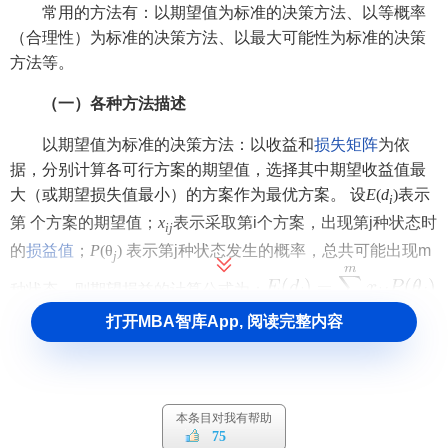
常用的方法有：以期望值为标准的决策方法、以等概率
（合理性）为标准的决策方法、以最大可能性为标准的决策
方法等。
（一）各种方法描述
以期望值为标准的决策方法：以收益和
损失矩阵
为依
据，分别计算各可行方案的期望值，选择其中期望收益值最
大（或期望损失值最小）的方案作为最优方案。 设
E
(
d
)
表示
i
第 个方案的期望值；
x
表示采取第i个方案，出现第j种状态时
i
j
的
损益值
；
P
(θ
)
表示第j种状态发生的概率，总共可能出现m
j
种状态，则期望损益的计算公式为：
打开MBA智库App, 阅读完整内容
以等概率（合理性）为标准的决策方法：由于各种自然
状态出现的概率无法预测，因此假定几种自然状态的概率相
等，然后求出各方案的期望损益值，最后选择收益值最大
本条目对我有帮助
（或期望损失值最小）的方案作为
最优决策
方案。
75