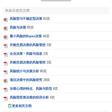
以最大可能性为标准的决策方法：此方法是以一次试验
中事件出现的可能性大小作为选择方案的标准，不是考虑其
本条目相关文档
经济的结果。
风险型与不确定型决策
82页
（二）各种方法的适用场合
风险与决策
85页
1．以期望值为标准的决策方法一般适用于几种情况：
最小风险的Bayes决策
46页
并购交易决策的风险管控
3页
（1）概率的出现具有明显的客观性质，而且比较稳定；
企业决策丶风险与信息
2页
（2）决策不是解决一次性问题，而是解决多次重复的问
并购交易决策的风险管控
3页
题；
风险统计与决策分析
80页
（3）决策的结果不会对决策者带来严重的后果。
项目决策中的风险研究
29页
2．以等概率（合理性）为标准的决策方法适用于各种自
决策心理的特点、风险与防范
8页
然状态出现的概率无法得到的情况。
风险型投资决策的经济分析
4页
3．以最大可能性为标准的决策方法适用于各种自然状态
更多相关文档
中其中某一状态的概率显著地高于其它方案所出现的概率，