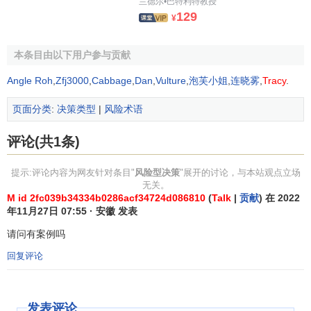
兰德尔•巴特利特教授
129
（三）决策树图的分析
¥
决策树图的分析程序是先从
损益值
开始由右向左推导，
本条目由以下用户参与贡献
称为反推
决策树法
。
Angle Roh
,
Zfj3000
,
Cabbage
,
Dan
,
Vulture
,
泡芙小姐
,
连晓雾
,
Tracy
.
风险决策的敏感性分析
页面分类
:
决策类型
|
风险术语
（一）简述
评论(共1条)
在决策过程中，自然状态出现的概率值变化会对最优方
提示:评论内容为网友针对条目"
风险型决策
"展开的讨论，与本站观点立场
案的选择存在影响。概率值变化到什么程度才引起方案的变
无关。
化，这一临界点的概率称为转折概率。对决策问题做出这种
M id 2fc039b34334b0286acf34724d086810
(
Talk
|
贡献
) 在 2022
年11月27日 07:55 · 安徽 发表
分析，就叫做
敏感性分析
，或者叫做灵敏度分析。
请问有案例吗
（二）敏感性分析的步骤
回复评论
1．求出在保持最优方案稳定的前提下，自然状态出现概
率所变动的容许范围；
发表评论