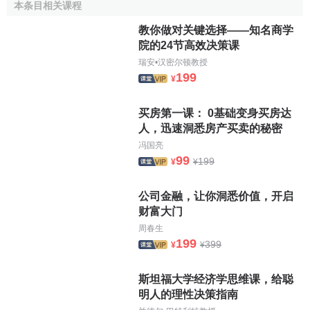
而期望值相差不大的情况。
本条目相关课程
教你做对关键选择——知名商学
风险型决策的决策树
院的24节高效决策课
瑞安•汉密尔顿教授
（一）简述
199
¥
决策树
是对决策局面的一种图解。它是把各种备选方
买房第一课： 0基础变身买房达
案、可能出现的自然状态及各种损益值简明地绘制在一张图
人，迅速洞悉房产买卖的秘密
表上。用
决策树
可以使决策问题形象化。
冯国亮
99
（二）决策树图的制作步骤
199
¥
¥
1．绘出决策点和方案枝，在方案枝上标出对应的
备选方
公司金融，让你洞悉价值，开启
案
；
财富大门
周春生
2．绘出机会点和概率枝，在概率枝上标出对应的自然状
199
399
¥
¥
态出现的概率值；
斯坦福大学经济学思维课，给聪
3．在概率枝的末端标出对应的损益值，这样就得出一个
明人的理性决策指南
完整的决策局面图。