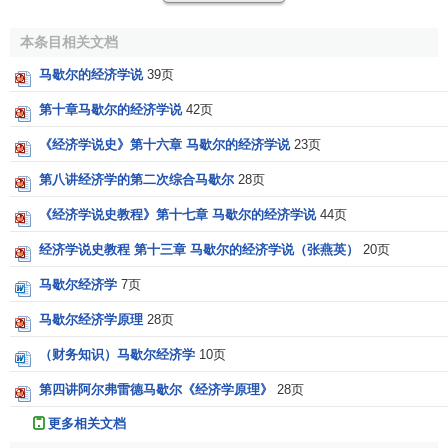
技术经济学
19世纪最后的20多年里，价值或价格理论是
经济学家
争
交易成本经济学
本条目相关文档
论的主要问题之一。
J.S.穆勒
的
《政治经济学原理》
以前的古
建筑经济学
金融经济学
典经济理论，把探讨的重点放在
供给
方面，
杰文斯
、
门格尔
马歇尔的经济学说
39页
经济伦理学
和
瓦尔拉
则把注意力集中于
需求
，而且
杰文斯
及其后来者，
近代统计学
第十章马歇尔的经济学说
42页
更进一步宣称价值完全取决于
需求
。很难估计这场讨论对
马
经济地理学
经济社会学
《经济学说史》第十六章 马歇尔的经济学说
23页
歇尔
的相对价格理论的内容和形式的影响。他宣称自己关于
家庭经济学
价值和分配理论的主要内容在1870年以前已经形成，但他不
军事经济学
第八讲经济学的第二次综合马歇尔
28页
会去证明自己理论的原创性，他认为这是愚蠢的自寻烦恼。
经济政策学
《经济学说史教程》第十七章 马歇尔的经济学说
家政经济学
44页
马歇尔
对一些人批评供求分析十分气愤。在供求分析中，他
科学经济学
试图调和古典理论和
边际效用学派
。他的观点是，他为了真
经济学说史教程 第十三章 马歇尔的经济学说（张燕英）
20页
凯恩斯经济学
空间经济计量学
理而研究而不是为了和平。而且他的供求分析的形成早于
杰
马歇尔经济学
7页
快乐经济学
文斯
、
门格尔
和
瓦尔拉
著作之前。
空间经济学
马歇尔经济学原理
28页
开发经济学
马歇尔
相信，正确理解时间的影响和谨慎处理
经济
变量
会计公共关系学
（财务知识）马歇尔经济学
10页
理论经济学
间的相互关系，就可以解决是生产
成本
还是效用决定价格的
旅游经济学
争论。最终产品的
需求曲线
向右下方倾斜，因为价格较低
第四讲阿尔弗雷德马歇尔《经济学原理》
28页
劳动经济学
时，个人的购买量将较大。
供给曲线
的形状取决于分析时时
劳务经济学
更多相关文档
流通经济学
段的划分。关于价格的决定，时间越短，
需求
越重要；时间