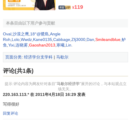
世界经济学
决定每一个球的位置。
需求
、
供给
、价格在
边际
上相互影
实证经济学
119
¥
生态经济学
响，且相互决定。
数理经济学
实验经济学
本条目由以下用户参与贡献
马歇尔试图说明他的价格理论与
李嘉图
的价值理论的关
神经元经济学
系，以及关于效用、生产成本谁决定价格的争论。马歇尔认
商品运输学
Oval
,
沙漠之鹰
,
18°@鷺島
,
Angle
商业经济学
为他的理论基本上与
李嘉图
的一致。但他指出
李嘉图
认识到
Roh
,
Lolo
,
Wwdz
,
Kane0135
,
Cabbage
,
Zfj3000
,
Dan
,
Smileandblue
,
鲈
社会经济统计学
鱼
,
Yixi
,
连晓雾
,
Gaoshan2013
,
寒曦
,
Lin
.
了
需求
的作用，只是因为
需求
的影响很容易理解而给予了有
生物经济学
限的关注，而把他的主要精力用于更困难的
成本分析
，这一
商品学
页面分类
:
经济学分支学科
|
马歇尔
数理统计学
点
边际效用
学者很难同意。马歇尔发现
李嘉图
价值理论的生
水利经济学
产成本包括了劳动
成本
和
资金成本
。大多数经济理论史学者
商业地理学
评论(共1条)
投入产出经济学
认为，这是对
李嘉图
的过于夸大的解释。依马歇尔的观点，
推断统计学
李嘉图
的价值理论最主要的缺点是，他不能处理时间的影响
提示:评论内容为网友针对条目"
马歇尔经济学
"展开的讨论，与本站观点立
统计学
场无关。
且不能明晰地表达他的观点。马歇尔拒绝接受
杰文斯
和其他
土地经济学
220.163.113.* 在 2011年4月18日 16:29 发表
图书馆经济学
边际效用理论
学者的说法，他们认为已完全推翻
李嘉图
的价
微观经济学
写得很好
值理论，而以一个正确的方法即几乎把所有注意力都集中于
文化经济学
卫生经济学
需求
方面，取代了
李嘉图
的理论。马歇尔在审查
杰文斯
对
李
回复评论
物流管理学
嘉图
理论的扩展和发展时，认为他对
李嘉图
的处理偏离了李
物流学
嘉图完整价值理论的基础。
物流技术学