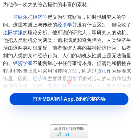
为他作一次大的综合提供的丰富的素材。
国际金融学
公共管理学
宏观经济学
马歇尔
把
经济学
定义为研究财富，同时也研究人的学
海洋经济学
问。这里本质上与传统的
经济学
并没有什么区别，但吸收了
环境经济学
后勤学
边际学派
的理论分析。他所说的研究人，即研究人的动机。
混沌经济学
他把人类动机分为两类：追求满足和避免牺牲。人类经济生
护理经济学
活由这两类动机支配。前者促进人类的某种经济行为，后者
宏观信息经济学
计量经济学
制约人类的某种经济行为。人们的动机从性质上是无法衡量
结构经济学
的。
经济学家
不能衡量心中任何事情本身。但满足和牺牲在
教育经济学
程度和数量上却可采用间接的方法，即通过
货币
作为标准来
经营经济学
经济动力学
衡量。因此，
经济学
主要就是用
货币
来对活动的动力和阻力
公共财政学
来进行分析。这样，
马歇尔
就使
经济学
建立在心理分析的基
计划经济学
经济预测学
础上。不仅如此，
马歇尔
还吸收了
历史学派
对
经济学
研究对
打开MBA智库App, 阅读完整内容
基本建设经济学
象的广义界定，主张
经济学
与社会学合流。
激进派经济学
金融学
马歇尔经济学的理论
金融工程学
实验金融学
金融市场学
本条目对我有帮助
价值理论
经济控制论
21
价格经济学