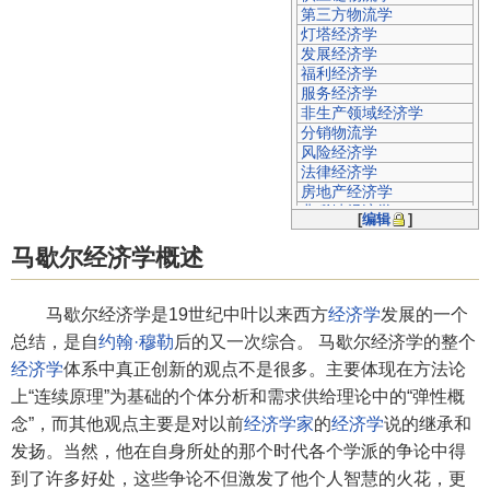
第三方物流学
灯塔经济学
发展经济学
福利经济学
服务经济学
非生产领域经济学
分销物流学
风险经济学
法律经济学
房地产经济学
非稀缺经济学
[
编辑
]
古典经济学
公共经济学
马歇尔经济学概述
国际经济学
规模经济学
管理经济学
马歇尔经济学是19世纪中叶以来西方
经济学
发展的一个
公司金融学
总结，是自
约翰·穆勒
后的又一次综合。 马歇尔经济学的整个
工程经济学
规制经济学
经济学
体系中真正创新的观点不是很多。主要体现在方法论
工业经济学
上“连续原理”为基础的个体分析和需求供给理论中的“弹性概
国土经济学
念”，而其他观点主要是对以前
经济学家
的
经济学
说的继承和
国防经济学
规范经济学
发扬。当然，他在自身所处的那个时代各个学派的争论中得
国际统计学
到了许多好处，这些争论不但激发了他个人智慧的火花，更
过剩经济学