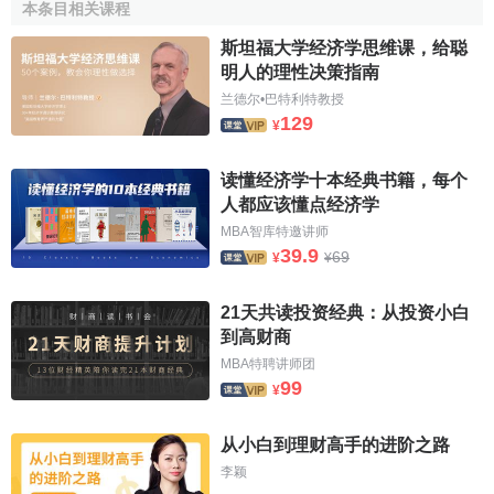
林业经济学
本条目相关课程
越长，
供给
越重要。长期中，如果
固定成本
存在且
供给
完全
劳权经济学
马歇尔经济学
弹性，则价格将完全取决于生产
成本
。夸大供求中任一方在
斯坦福大学经济学思维课，给聪
民生经济学
价格决定中的作用都是没有意义的。
马歇尔
用类推的方法说
明人的理性决策指南
民族经济学
明事物的原因不是一个简单的问题，想找到一个简单原因的
描述统计学
兰德尔•巴特利特教授
农村经济学
129
任何企图都必将失败。更重要的是，
马歇尔
坚持认为
边际
分
¥
农业经济学
析被许多
经济学家
误用。他说，这些
经济学家
以为是
边际
价
能源经济学
农业生产经济学
读懂经济学十本经典书籍，每个
值（
成本
、效用或生产率）以某种方式决定了整体价值。例
新经济地理学
人都应该懂点经济学
如，在分析最终产品的价格时，按
马歇尔
的观点，说
边际效
品牌生态学
MBA智库特邀讲师
用
或
边际成本
决定价格是错误的。
马歇尔
认为效用或
边际成
品牌经济学
39.9
69
品牌学
¥
¥
本
不决定价格，因为随价格变动的价值是由这些因素在
边际
区域经济学
上的行为相互决定的。这时，马歇尔再次聪明地运用类推的
穷人经济学
21天共读投资经典：从投资小白
企业物流学
方法解释了他的观点。
杰文斯
把价格决定中的主要因素（效
到高财商
企业经济学
用，
成本
）与价格隔离开来，他在试图寻找一简单因果传导
契约经济学
MBA特聘讲师团
链——生产成本决定
供给
，
供给
决定
边际效用
，
边际效用
决
歧视经济学
99
¥
气象经济学
定价格——时出现了错误。因为他忽视了这些因素的相互关
人口经济学
系和相互影响。如果把三个球放在一个碗里，一个是
边际效
人事管理经济学
从小白到理财高手的进阶之路
用
，一个是生产成本，第三个是价格，说任一有球的位置决
生产力经济学
李颖
数量经济学
定了其他球的位置显然是错误的，正确的说法是这些球相互