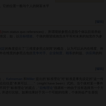
。它的位置一般与个人的财富水平
[
编辑
]
点
(non-status quo references) 。所谓现状参照点是指个体以目前所处
情况，如，以
目标绩效
、个体的期望或抱负水平等对未来的知觉作为参
制定
的角度提出了“三维度参照点矩阵”的概念，认为可以从内在维度、外
外在维度的参照点包括
竞争对手
、
企业制度
、
顾客
的利益、
供应商
的利
[
编辑
]
ry）。
Kahneman
和
Miller
提出的“标准理论”对“标准是事先设定的”这一传
本来可以……”（might have been）式的。当个体对某一事件
同于“标准理论”的观点，“
后悔理论
”强调有一种由于没有选择另一个方
，并进行比较。如果结果好于另一个可能的结果，个体则会产生喜悦