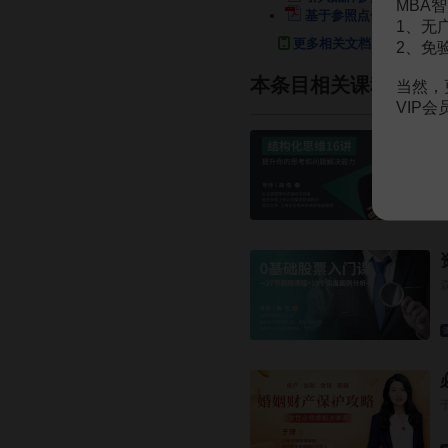
MBA智
基于参照点依赖的新生代
1、无
更多相关文档
2、免
本条目相关课程
当然，
VIP