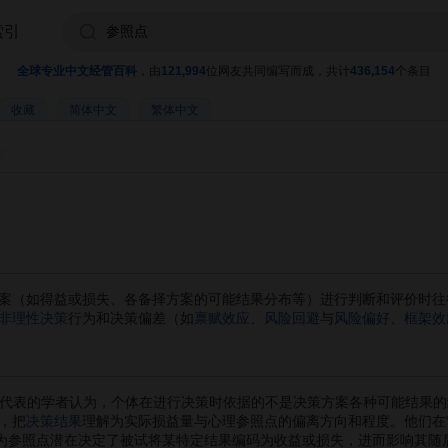
索引
全球专业中文经管百科
，由
121,994
位网友共同编写而成，共计
436,154
个条目
收藏
简体中文
繁体中文
案（如得益或损失、各备择方案的可能结果分布等）进行判断和评价时往
非理性决策
行为和决策偏差（如
禀赋效应
、
风险回避
与
风险偏好
、
框架效
代表的学者认为，个体在进行决策时依据的不是决策方案各种可能结果的
，把
决策结果
理解为实际损益量与心理参照点的偏离方向和程度。他们在
认为参照点潜在决定了被试将某特定结果编码为收益或损失，进而影响其随