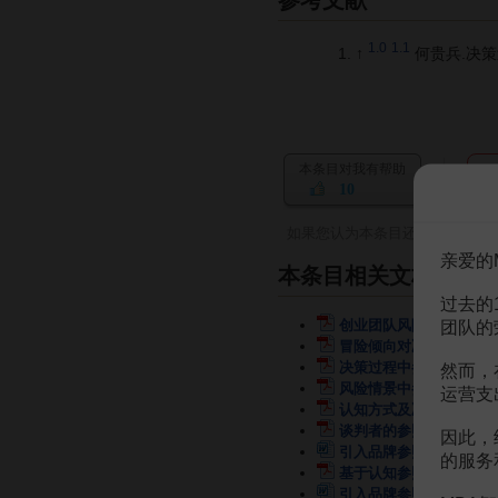
参考文献
1.0
1.1
↑
何贵兵.决策
本条目对我有帮助
10
如果您认为本条目还有待完善，
亲爱的
本条目相关文档
过去的
创业团队风险决策的参照
团队的
冒险倾向对决策参照点偏
决策过程中参照点效应研
然而，
风险情景中参照点与管理
运营支
认知方式及决策参照点对
谈判者的参照点和换位思
因此，
引入品牌参照点对吸引效
的服务
基于认知参照点的中国上
引入品牌参照点对吸引效