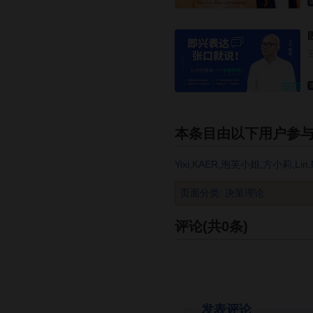
本条目由以下用户参
Yixi
,
KAER
,
泡芙小姐
,
方小莉
,
Lin
,
页面分类
:
决策理论
评论(共0条)
发表评论