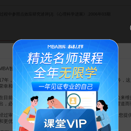
过程中参照点效应研究述评[J].《心理科学进展》.2006年03期
赏
MBA智库APP
告MBA智库百科用户的一封信
。
需要补充新内容或修改错误内容，请
编辑条目
或
投诉举报
MBA智库百科用户：
17年，百科频道一直以免费公益的形式为大家提供知识服务，这
点机制
7页
荣幸和骄傲。
移的影响
45页
究述评
5页
在目前越来越严峻的经营挑战下，单纯依靠不断增加广告位来维
者认知特征
11页
出，必然会越来越影响您的使用体验，这也与我们的初衷背道而
管理者决策的影响研究
64页
考对谈判过程和谈判结果的影响
14页
经过审慎地考虑，我们决定推出VIP会员收费制度，以便为您提
应及折衷效应影响研究
13页
和更优质的内容。
市公司盈余管理研究
44页
应及折衷效应影晌研究
13页