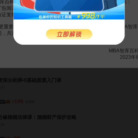
库百科VIP会员（9.9元 / 年，
点击开通
），您的权益将包括：
农民工民工荒成因分析
4页
广告阅读；
验证复制。
更重要的是长期以来您对百科频道的支持。诚邀您加入MBA智库
会员，共渡难关，共同见证彼此的成长和进步！
16堂课培养结构化思维：提升你的思考和问题解决能力
MBA智库百
胡浩
2023年
199
299
¥
¥
资深分析师•0基础股票入门课
森巴
199
299
¥
¥
必修婚姻法律课：婚姻财产保护攻略
于琦