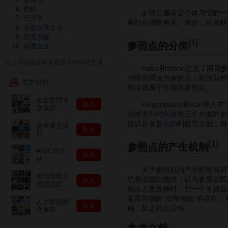
饮料
参照点通常是个体习惯的一个
经济学
和社会现状有关。此外，近期财
高新技术企业
股票振幅
[1]
参照点的分类
韩国企业
以上内容根据网友推荐自动排序生成
Yates和Stone定义了两类
的现实情况为参照点，如当前的
官方社群
照点就属于非现状参照点。
企业管理者
Fiegenbaum和Hart等人在“
加入
交流群
在维度和
时间维度
三个方面对参
益以及各
股东
的利益等方面；而
创业者交流
加入
群
[1]
参照点的产生机制
AIGC交流
加入
群
关于参照点的产生机制当前存
市场营销人
统观点提出挑战，认为参照点既可
加入
员交流群
做出方案选择时，另一个未被选
案而导致的“后悔功能”的存在。
人力资源师
加入
感，反之就会后悔。
交流群