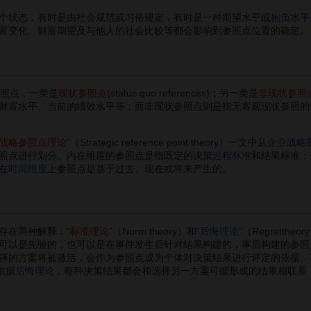
状态，有时是由社会规范或习俗规定，有时是一种期望水平或
抱负水平
富变化、财富期望及与他人的社会比较等都会影响到参照点位置的确定。
参照点，一类是
现状参照点
(status quo references)；另一类是
非现状参照
财富水平、当前的绩效水平等；而非现状参照点则是指无客观现状参照的
战略参照点理论
”（Strategic reference point theory）一文中从
企业战略
照点进行划分。内在维度的参照点是指既定的决策
过程标准
和结果标准；
在
时间维度
上参照点是基于过去、现在或将来产生的。
在两种解释：“
标准理论
”（Norm theory）和“
后悔理论
”（Regrettheo
以是先验的，也可以是在事件发生后针对结果构建的，事后构建的参照点往往是“
择的方案将被激活，会作为参照点成为个体对决策结果进行评定的依据。不
依据
后悔理论
，每种决策结果都会和选择另一方案可能形成的结果相联系