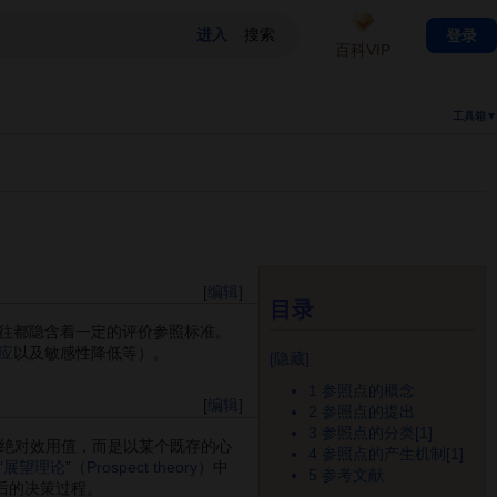
登录
百科VIP
工具箱▼
[
编辑
]
目录
往都隐含着一定的评价参照标准。
应
以及敏感性降低等）。
[
隐藏
]
1
参照点的概念
[
编辑
]
2
参照点的提出
3
参照点的分类[1]
绝对效用值，而是以某个既存的心
4
参照点的产生机制[1]
“
展望理论
”（
Prospect theory
）中
5
参考文献
后的决策过程。