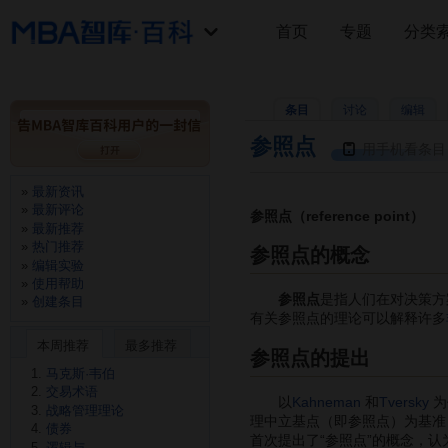
首页
专题
分类
条目
讨论
编辑
参照点
用手机看条目
最新资讯
最新评论
参照点（reference point）
最新推荐
热门推荐
参照点的概念
编辑实验
使用帮助
参照点
是指人们在对决策方
创建条目
有关参照点的理论可以解释许多
本周推荐
最多推荐
参照点的提出
马克斯·韦伯
交易术语
以
Kahneman
和
Tversky
为
战略管理理论
理中立基点（即参照点）为基准
债券
首次提出了“参照点”的概念，
逻辑与