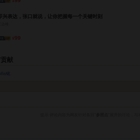
99
¥
即兴表达，张口就说，让你把握每一个关键时刻
王达峰
99
¥
与贡献
Mis铭
.
提示:评论内容为网友针对条目"
参照点
"展开的讨论，与