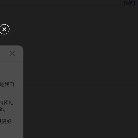
[
编辑
]
是我们
持网站
驰。
供更好