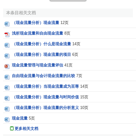
内由于
生产经营
所带来的现金流入和流出的数量。这种现金
流量一般以年为单位进行计算。这里现金流入一般是指营业
本条目相关文档
现金收入。现金流出是指营业
现金支出
和交纳的税金。如果
（现金流量分析）现金流量
12页
一个投资项目的每年
销售收入
等于营业
现金收入
。
付现成本
（指不包括折旧等非付现的成本）等于营业现金支出，那
浅析现金流量和自由现金流量
8页
么，年营业现金净流量(简记为NCF)可用下列公式计算：
（现金流量分析）什么是现金流量
14页
每年净现金流量（NCF）=
营业收入
一
付现成本
一所得
（现金流量分析）现金流量的项目
6页
税
现金流量管理与现金流量评估
41页
或每年净现金流量（NCF）= 净利十折旧
自由现金流量与会计现金流量的比较
7页
或每年净现金流量（NCF）=
营业收入
×（1－
所得税
（现金流量分析）当现金流量成为至尊
14页
率
）－付现成本×（1－所得税率）＋折旧×所得税率
（现金流量分析）现金流量与时间价值
15页
3.
终结现金流量
。
（现金流量分析）现金流量的分析意义
10页
终结现金流量是指投资项目完结时所发生的现金流量，
现金流量
5页
主要包括：
更多相关文档