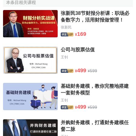
（l）固定资产的残值收入或变价收入。
本条目相关课程
张新民38节财报分析课：职场必
（2）原有垫支在各种流动资产上的资金的收回。
备数字力，活用财报做管理！
（3）停止使用的土地的变价收入等。
张新民
169
¥
现金流量的分类
公司与股票估值
在现金流量表中，将现金流量分为三大类：
经营活动现
王钊
金净流量
(Operating Activities)、
投资活动现金净流量
499
599
¥
¥
(Investing Activities)和
筹资活动现金净流量
(Financing
Activities)。
基础财务建模，教你完整地搭建
经营活动是指直接进行产品生产、
商品销售
或提供劳务
一套财务模型
的活动，它们是企业取得收益的主要交易和事项。
王钊
499
599
¥
¥
投资活动，是指固定资产的购建和不包括现金等价物范
围内的投资及其处置活动。
并购财务建模，打通财务建模任
督二脉
筹资活动，是指导致企业资本及债务规模和构成发生变