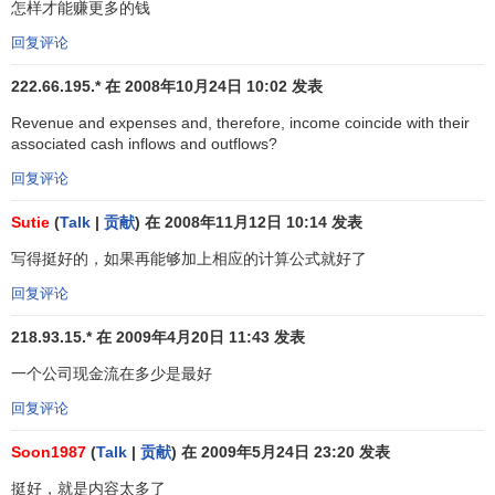
的总称。
怎样才能赚更多的钱
回复评论
在现代企业的发展过程中，决定企业兴衰存亡的是现金
流，最能反映企业本质的是现金流，在众多价值评价指标中
222.66.195.* 在 2008年10月24日 10:02 发表
基于现金流的评价是最具权威性的。
Revenue and expenses and, therefore, income coincide with their
associated cash inflows and outflows?
现金流量比传统的利润指标更能说明企业的
盈利质量
。
首先，针对利用增加投资收益等非营业活动操纵利润的缺
回复评论
陷，现金流量只计算
营业利润
而将非经常性收益剔除在外。
Sutie
(
Talk
|
贡献
) 在 2008年11月12日 10:14 发表
其次，会计利润是按照
权责发生制
确定的，可以通过虚假销
写得挺好的，如果再能够加上相应的计算公式就好了
售、提前确认销售、扩大赊销范围或者
关联交易
调节利润，
而现金流量是根据收付实现制确定的，上述调节利润的方法
回复评论
无法取得现金因而不能增加现金流量。可见，现金流量指标
218.93.15.* 在 2009年4月20日 11:43 发表
可以弥补利润指标在反映公司真实盈利能力上的缺陷。美国
安然(Enron)公司破产以及新加坡上市的业洲金光纸业(APP)
一个公司现金流在多少是最好
沦为垃圾公司的一个重要原因就是现金流量恶化，只有那些
回复评论
能迅速转化为现金的收益才是货真价实的利润。对高收益低
Soon1987
(
Talk
|
贡献
) 在 2009年5月24日 23:20 发表
现金流的公司，特别要注意的是有些公司的收益可能是通过
一次性的方式取得的，而且只是通过会计科目的调整实现
挺好，就是内容太多了