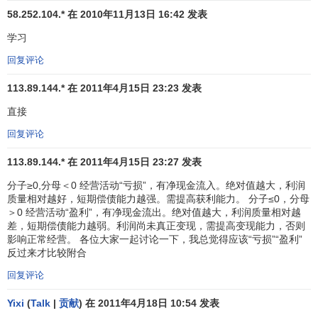
争取到银行支持。因此，现金流量决定企业资信。
58.252.104.* 在 2010年11月13日 16:42 发表
（四）现金流量对企业盈利水平的影响。
学习
回复评论
现金是一项极为特殊的资产，具体表现为：
113.89.144.* 在 2011年4月15日 23:23 发表
一、流动性最强，可以衡量企业短期偿债能力和应变能
力；
直接
回复评论
二、现金本身
获利能力
低下，只能产生少量
利息收入
，
相反由于过高的现金存量会造成企业损失
机会成本
的可能，
113.89.144.* 在 2011年4月15日 23:27 发表
因此合理的现金流量是既能满足需求，又不过多积囤资金，
分子≥0,分母＜0 经营活动“亏损”，有净现金流入。绝对值越大，利润
这需要理财人员对
资金流动性
和
收益性
之间做出权衡，寻求
质量相对越好，短期偿债能力越强。需提高获利能力。 分子≤0，分母
不同时期的最佳资金平衡点，有效组织现金流量及流速以满
＞0 经营活动“盈利”，有净现金流出。绝对值越大，利润质量相对越
差，短期偿债能力越弱。利润尚未真正变现，需提高变现能力，否则
足偶然发生资金需要及
投资机会
的能力。
影响正常经营。 各位大家一起讨论一下，我总觉得应该“亏损”“盈利”
反过来才比较附合
（五）现金流量对
企业价值
的影响。
回复评论
在有效资本市场中，企业价值的大小在很大程度上取决
Yixi
(
Talk
|
贡献
) 在 2011年4月18日 10:54 发表
于
投资者
对企业资产如
股票
等的估价，在估价方法中，现金