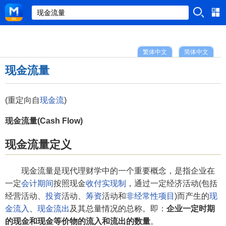
繁体中文
简体中文
现金流量
(重定向自
现金流
)
现金流量(Cash Flow)
现金流量定义
现金流量是现代理财学中的一个重要概念，是指企业在
一定
会计期间
按照现金
收付实现制
，通过一定经济活动(包括
经营活动、
投资
活动、
筹资
活动和
非经常性项目
)而产生的
现
金流入
、
现金流出
及其总量情况的总称。即：
企业一定时期
的现金和现金等价物的流入和流出的数量
。