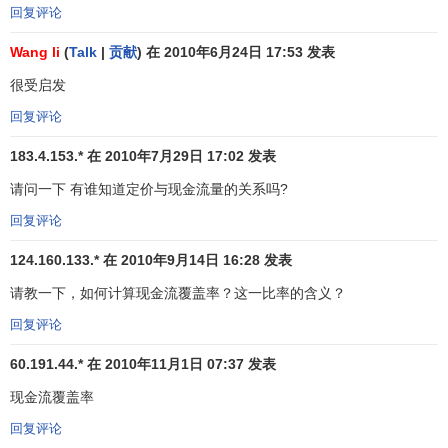
回复评论
表，可以确定企业筹资总额。一般来说，
企业财务状况
越
好，现金净流量越多，所需资金越少，反之，财务状况越
Wang li
(
Talk
|
贡献
) 在 2010年6月24日 17:53 发表
差，现金净流量越少，所需资金越多。
很受启发
（二）现金流量对企业投资决策的影响。
回复评论
现金流量是企业评价项目可行性的主要指标，投资项目
183.4.153.* 在 2010年7月29日 17:02 发表
可行性评价方法有动态法和静态法，动态法以
资金成本
为
折
请问一下 有谁知道定价与现金流量的关系吗?
现率
，进行现金流量折现，若
现金净流量
大于0或
现值指数
大
回复评论
于1，则说明该投资项目可以接受，反之该投资项目不可行。
静态法投资项目的回收期即
原始投资额
除以每年现金净流
124.160.133.* 在 2010年9月14日 16:28 发表
量，若小于预计的回收期，则投资方案可行。否则，投资方
请教一下，如何计算现金流覆盖率？这一比率的含义？
案不可行。
回复评论
（三）现金流量对企业资信的影响。
60.191.44.* 在 2010年11月1日 07:37 发表
企业现金流量正常、充足、稳定，能支付到期的所有债
现金流覆盖率
务，公司资金运作有序，不确定性越少，企业风险小，企业
回复评论
资信越高；反之，企业资信差，风险大，
银行信誉
差，很难