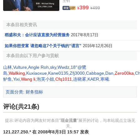
王钊
化的活动。
399
499
¥
¥
现金流量表按照经营活动、投资活动和筹资活动进行分
本条目相关资讯
类报告，目的是便于报表使用人了解各类活动对
企业财务状
况
的影响，以及估量未来的现金流量。
稻盛和夫：会计应该直接为经营服务
2017年8月17日
在上述划分的基础上，又将各大类活动的现金流量分为
如果你想变富 请忽略这7个关于钱的“谎言”
2016年12月26日
现金流入量
和
现金流出量
两类，即经营活动现金流入、经营
本条目由以下用户参与贡献
活动现金流出、投资活动现金流入、投资活动现金流出、筹
山林
,
Vulture
,
Angle Roh
,
sky
,
Wwdz
,
18°@鷺
资活动现金流入、筹资活动现金流出。
島
,
Wallking
,
Kuxiaoxue
,
Kane0135
,
Zfj3000
,
Cabbage
,
Dan
,
Zero00ka
,
Ch
鲈鱼
,
Yixi
,
Wang li
,
泡芙小姐
,
Cfq1011
,
连晓雾
,
KAER
,
寒曦
.
[1]
现金流量的重要性
页面分类
:
财务指标
现金流量按其来源性质不同分为三类:经营活动产生的现
评论(共21条)
金流量、
投资活动
产生的现金流量和
筹资活动产生的现金流
量
。现金流量即是指企业在一定
会计期间
以收付实现制为基
提示:评论内容为网友针对条目"
现金流量
"展开的讨论，与本站观点立场无
础，通过一定经济活动(诸如经营活动、投资活动、筹资活动
关。
121.227.250.* 在 2008年8月3日 15:57 发表
和非经常性项目)而产生的现金流入、现金流出及其差量情况