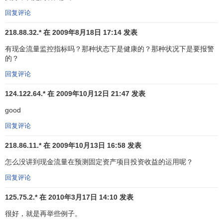
的，并没有收到现金，这样的公司很可能存在未来业绩急剧
回复评论
下滑的风险。
218.88.32.* 在 2009年8月18日 17:14 发表
现金流量的分析
有现金流量监控指标吗？那种状态下是健康的？那种状况下是要报警
的？
现金流量分析具有以下作用：
回复评论
1、对获取现金的能力作出评价；
124.122.64.* 在 2009年10月12日 21:47 发表
2、对
偿债能力
作出评价；
good
回复评论
3、对收益的质量作出评价；
218.86.11.* 在 2009年10月13日 16:58 发表
4、对投资活动和筹资活动作出评价。
怎么没讲到现金流量在预测固定资产项目投资收益的运用呢？
现金流量分析对企业理财的影响
回复评论
125.75.2.* 在 2010年3月17日 14:10 发表
（一）现金流量对企业筹资决策的影响。
很好，就是再举些例子。
企业筹集资金额根据实际生产经营需要，通过现金流量