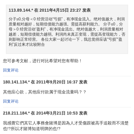
流量是决定性因素。也就是说，估价高低取决于企业在未来
年度的现金流量及其
投资者
的预期
投资报酬率
。现金流入越
113.89.144.* 在 2011年4月15日 23:27 发表
充足，
企业投资
风险越小，投资者要求的报酬率越低，企业
分子≥0,分母＜0 经营活动“亏损”，有净现金流入。绝对值越大，利润
的价值越大。
企业价值最大化
正是理财人员追求的目标，企
质量相对越好，短期偿债能力越强。需提高获利能力。 分子≤0，分
母＞0 经营活动“盈利”，有净现金流出。绝对值越大，利润质量相对
业理财行为都是为实现这一目标而进行的。
越差，短期偿债能力越弱。利润尚未真正变现，需提高变现能力，否
则影响正常经营。 各位大家一起讨论一下，我总觉得应该“亏损”“盈
（六）现金流量对企业破产界定的影响。
利”反过来才比较附合
我国现行破产法明确规定企业因
经营管理
不善造成严重
您可参考文献，进行对比希望对您有帮助！
亏损，不能清偿到期债务的，可依法宣告破产，即达到
破产
回复评论
界限
，这与以往的“
资不抵债
”是两个不同概念，通过现金流量
分析，若企业不能以财产、信用或能力等任何方式清偿到期
180.141.134.* 在 2011年9月20日 16:37 发表
债务，或在可预见的相当长期间内持续不能偿还，而不是因
其他应心款，其他应付款属于现金流量吗？？
资金周转困难等暂时
延期支付
，即使该公司尚有盈利，也预
示企业已濒临破产的边缘，难以摆脱破产的命运。因此理财
回复评论
人员对现金流量要有足够的重视，未雨绸缪，透过现象看本
218.211.184.* 在 2014年3月21日 10:53 发表
质，将信息及时反馈到公司管理层重视，当好公司的理财参
我感覺它們其它人事務會賭博是因為人才受傷跟被高手追殺而不清楚
谋。
也!?所以才賭博知道明牌的也!?