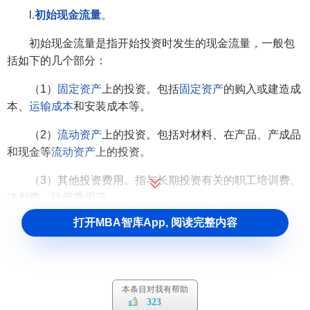
l.
初始现金流量
。
初始现金流量是指开始投资时发生的现金流量，一般包
括如下的几个部分：
（1）
固定资产
上的投资。包括
固定资产
的购入或建造成
本、
运输成本
和安装成本等。
（2）
流动资产
上的投资。包括对材料、在产品、产成品
和现金等
流动资产
上的投资。
（3）其他投资费用。指与长期投资有关的职工培训费、
谈判费、注册费用等。
打开MBA智库App, 阅读完整内容
（4）原有固定资产的变价收入。这主要是指固定资产更
新时原有固定资产的变卖所得的
现金收入
。
2.
营业现金流量
。
本条目对我有帮助
营业现金流量是指投资项目投入使用后，在其寿命周期
323