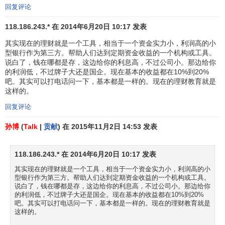
现金流量管理在企业运营中的重要地位
回复评论
118.186.243.* 在 2014年6月20日 10:17 发表
虽然我国从1998年起就要求
上市公司
在年报中对
现金流
其实现在的理财就是一个工具，相当于一个资金实力小，利润高的小
量信息
进行披露，但目前国内大部分企业对现金流量的管理
型银行作为第三方。帮助人们达到定期资金收益的一个机构或工具。
还仅局限于通过
现金流量表
的有关信息进行
比率分析
与趋势
说白了，钱在哪都是存，这边给你的利息高，不过公司小。那边给你
预测上，远远不能达到
市场环境
对企业的客观要求。本文就
的利润低，不过牌子大还是国企。现在基本的收益都在10%到20%
吧。其实可以打电话问一下，基本都是一样的。现在的理财教育就是
试图站在企业整个运营流程的角度上，通过对现金流量管理
这样的。
的内涵、作用和内容进行较为全面的剖析和探讨，并结合我
国企业的经营现状提出相应的提高现金流量管理的对策和建
回复评论
议。
孙博
(
Talk
|
贡献
) 在 2015年11月2日 14:53 发表
一、现金流量管理在企业中的地位
118.186.243.* 在 2014年6月20日 10:17 发表
1、加强现金流量管理是企业生存的基本要求。每个企业
其实现在的理财就是一个工具，相当于一个资金实力小，利润高的小
都有其各自的不同发展阶段，其现金流量的特征也都有所不
型银行作为第三方。帮助人们达到定期资金收益的一个机构或工具。
同。因此根据其在不同阶段
经营情况
的特征，采取相对应有
说白了，钱在哪都是存，这边给你的利息高，不过公司小。那边给你
的利润低，不过牌子大还是国企。现在基本的收益都在10%到20%
效现金流量管理的措施，才能够保证企业的生存和正常的运
吧。其实可以打电话问一下，基本都是一样的。现在的理财教育就是
营。否则就会对企业的生存带来致命的影响。如1975年，美
这样的。
国最大的商业企业之一W. T. Grant 宣告
破产
，而在其破产前