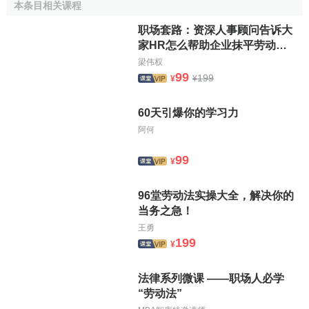
本条目相关课程
职场套路：资深人事顾问告诉大
家HR怎么帮助企业抹平劳动纠
纷
梁伟权
99
199
¥
¥
60天引爆你的学习力
阿何
99
¥
96堂劳动法实操大全，解决你的
当务之急！
王勇
199
¥
法律系列微课 ——职场人必学
“劳动法”