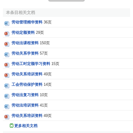
劳动资料必然归个人所有，有两个方面的原因：其一，
劳动资料也是
劳动产品
，必须明确分配到个人，才能
保证
个
本条目相关文档
体的安全感和积极性，其二，劳动资料是进行
生产劳动
的重
劳动管理精华资料
36页
要工具，必须由
经营管理
能力出众的个人全权掌握才能确保
社会经济稳定运行，生产力水平不断提高。
劳动定额资料
29页
劳动法课程资料
150页
劳动关系学资料
57页
劳动工时定额学习资料
15页
劳动关系培训资料
49页
工会劳动保护资料
14页
劳动法复习资料
10页
劳动法培训资料
41页
劳动关系培训资料
49页
更多相关文档