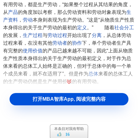
有用劳动，都是生产劳动，“如果整个过程从其结果的角度，
从
产品
的角度加以考察，那么劳动资料和劳动对象表现为
生
产资料
，
劳动
本身则表现为生产劳动。”这是“从物质生产性质
本身得出的关于生产劳动的最初的
定义
。” 随着
社会分工
的发展，
生产过程
与
劳动过程
开始出现了
分离
，从总体劳动
过程来看，在没有其他
劳动者
的
协作
下，单个劳动者生产具
有完整的
使用价值
的产品已越来越不可能，因此“上面从物质
生产性质本身得出的关于生产劳动的最初定义，对于作为总
体来看的总体工人始终是正确的，但对于总体中的每一个单
个成员来看，就不在适用了”。但是作为
总体
来看的总体工人
的生产劳动仍然是生产使用价值的有用劳动。
2、
资本主义生产方式
下的生产劳动
打开MBA智库App, 阅读完整内容
马克思
认为，从
简单劳动
过程的观点得出的生产劳动的
定义对于
资本主义生产过程
是绝对不够的。在资本主义生产
方式下，生产劳动是能生产剩余价值的劳动。“只有为资本家
本条目对我有帮助
生产剩余价值或者为资本的自行增殖服务的
工人
，才是生产
16
工人，……生产工人的概念决不只包含活动和效果之间的关