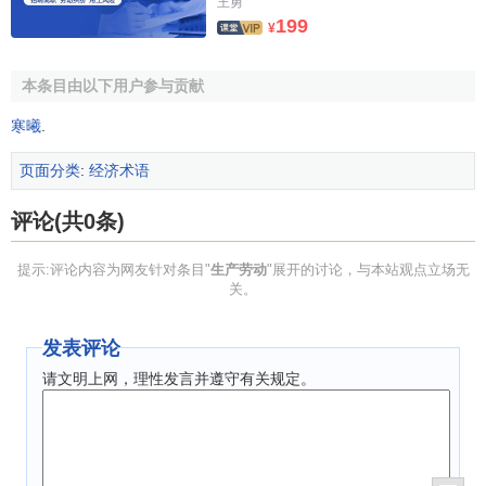
王勇
如何确定劳动同生产对象直接的关系或总体劳动者的范围呢?
199
¥
马克思指出“自然，所有以这种方式或那种方式参加商品生产
的人，从真正的工人到（有别于资本家的）
经理
、
工程师
都
本条目由以下用户参与贡献
属于生产劳动者的范围。”
寒曦
.
作为第四个物质生产领域的
运输业
，由于物品的使用价
值只有在物品的
消费
中实现，物品的消费使物品的位置变化
页面分类
:
经济术语
成为必要，因此使运输业的追加生产过程成为必要。商品的
位置改变使其使用价值发生了变化，
商品
的交换价值增加，
评论(共0条)
增加的数量等于使商品的使用价值发生这种变化所
需要
的劳
提示:评论内容为网友针对条目"
生产劳动
"展开的讨论，与本站观点立场无
动量，尽管
具体劳动
在商品的使用价值上没有留下一点痕
关。
迹，但这个劳动已经实现在这个物质产品的
交换价值
中。“在
这里，生产劳动对资本家的关系，也就是说，雇佣工人对
资
发表评论
本家
的关系，同其他物质生产领域是完全一样的。”
请文明上网，理性发言并遵守有关规定。
3、其他
生产方式
下的生产劳动
尽管资本主义生产方式在资本主义社会占支配地位，但
是还没有使
社会
中的一切生产方式从属于它。如不雇佣工人