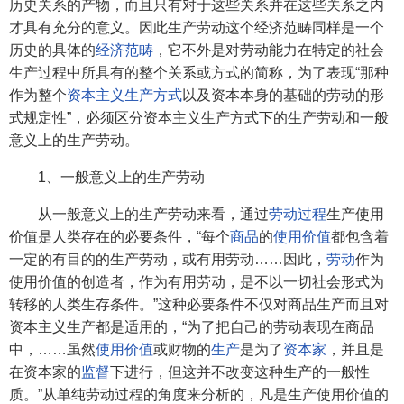
历史关系的产物，而且只有对于这些关系并在这些关系之内
才具有充分的意义。因此生产劳动这个经济范畴同样是一个
历史的具体的
经济范畴
，它不外是对劳动能力在特定的社会
生产过程中所具有的整个关系或方式的简称，为了表现“那种
作为整个
资本主义生产方式
以及资本本身的基础的劳动的形
式规定性”，必须区分资本主义生产方式下的生产劳动和一般
意义上的生产劳动。
1、一般意义上的生产劳动
从一般意义上的生产劳动来看，通过
劳动过程
生产使用
价值是人类存在的必要条件，“每个
商品
的
使用价值
都包含着
一定的有目的的生产劳动，或有用劳动……因此，
劳动
作为
使用价值的创造者，作为有用劳动，是不以一切社会形式为
转移的人类生存条件。”这种必要条件不仅对商品生产而且对
资本主义生产都是适用的，“为了把自己的劳动表现在商品
中，……虽然
使用价值
或财物的
生产
是为了
资本家
，并且是
在资本家的
监督
下进行，但这并不改变这种生产的一般性
质。”从单纯劳动过程的角度来分析的，凡是生产使用价值的