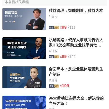
本条目相关课程
产劳动的区分，同劳动的物质规定性从而劳动产品的物质规
定性（即特殊的使用价值）本身毫无关系，生产劳动在资本
精益管理：智能制造，精益为本
主义生产体系下，是把客观劳动条件转化为
资本
，把客观劳
刘文彬
动条件的所有者转化为
资本家
的劳动，即把自己的
产品
作为
99
198
¥
¥
资本生产出来的劳动；是表现劳动能力在资本主义生产过程
中所具有的关系和方式的一个范畴，是资本主义主义存在的
职场套路：资深人事顾问告诉大
必要条件。因此“同一种劳动可以是生产劳动，也可以是非生
家HR怎么帮助企业抹平劳动纠
产劳动。”关键在于用来交换的劳动是否改变了交换双方现有
纷
梁伟权
的
经济关系
。
99
199
¥
¥
在特殊的
资本主义生产方式
中，随着
劳动分工
的发展，
许多工人共同生产同一个
商品
，
工人
的劳动同生产对象之间
全面降本：从企业整体运营到生
产制造
存在的关系，自然也是各种各样的。但是这些或那些工人都
黄建青
属于生产劳动者的范围，因为他们集体生产一个使用价值，
199
¥
并且他们中的每一个都是同资本交换的
雇佣劳动者
。“但是，
所有这些劳动者的总体进行生产的结果……表现为商品或一
96堂劳动法实操大全，解决你的
个物质产品……这些人中的每一个人对资本的关系是雇佣劳
当务之急！
动者的关系，是在这个特定意义上的生产工人的关系。”但是