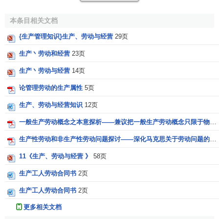
系，
工人
和
劳动产品
之间的关系，而且还包含一种特殊社会
本条目相关文档
的、历史地产生的
生产关系
。这种生产关系把工人变成
资本
增殖
的直接手段。”最初的生产劳动的定义（即生产使用价值
{生产管理知识}生产、劳动与经营
29页
的有用劳动）仅仅是第二种定义的必要条件而不是充分条
生产丶劳动和经营
23页
件。“用来生产商品的劳动必须是有用劳动，必须生产某种
使
生产丶劳动与经营
14页
用价值
……只有表现为商品也就是表现为使用价值的劳动，
才是同
资本
相
交换
的劳动。但是不是劳动的这种具体性质，
论管理劳动的生产属性
5页
不是劳动的使用价值本身……构成劳动对资本的特殊的使用
生产、劳动与经营知识
12页
价值，……劳动对
资本
的使用价值，是由这种劳动作为创造
交换价值
的因素的性质
决定
的，……在于劳动代表着一个比
一般生产劳动概念之本意探析——兼议把一般生产劳动概念只限于物质生产的理解
劳动价格即劳动能力的
价值
所包含的抽象劳动量大的抽象劳
生产性劳动和非生产性劳动问题探讨——深化马克思关于劳动问题的认识之二
动量。”
11《生产、劳动与经营 》
58页
生产劳动是和资本交换生产剩余价值的劳动，那么非生
生产工人劳动合同书
2页
产劳动就是和
收入
相交换的劳动。“什么是非生产劳动……那
就是不同资本交换而直接同收入即
工资
或利润交换的劳动
生产工人劳动合同书
2页
（当然也包括同那些靠资本家的利润存在的不同
项目
，如
利
更多相关文档
息
和地租交换的劳动）”。马克思强调指出，生产劳动和非生