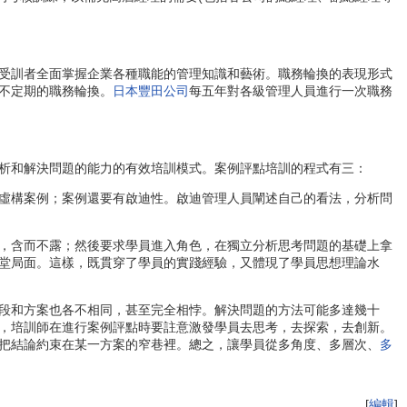
受訓者全面掌握企業各種職能的管理知識和藝術。職務輪換的表現形式
不定期的職務輪換。
日本豐田公司
每五年對各級管理人員進行一次職務
析和解決問題的能力的有效培訓模式。案例評點培訓的程式有三：
虛構案例；案例還要有啟迪性。啟迪管理人員闡述自己的看法，分析問
，含而不露；然後要求學員進入角色，在獨立分析思考問題的基礎上拿
堂局面。這樣，既貫穿了學員的實踐經驗，又體現了學員思想理論水
段和方案也各不相同，甚至完全相悖。解決問題的方法可能多達幾十
，培訓師在進行案例評點時要註意激發學員去思考，去探索，去創新。
把結論約束在某一方案的窄巷裡。總之，讓學員從多角度、多層次、
多
[
編輯
]