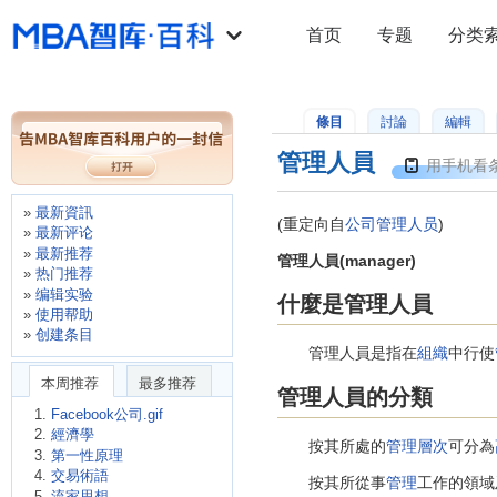
首页
专题
分类
條目
討論
編輯
管理人員
用手机看
最新資訊
(重定向自
公司管理人员
)
最新评论
最新推荐
管理人員(manager)
热门推荐
编辑实验
什麼是管理人員
使用帮助
创建条目
管理人員是指在
組織
中行使
本周推荐
最多推荐
管理人員的分類
Facebook公司.gif
經濟學
按其所處的
管理層次
可分為
第一性原理
交易術語
按其所從事
管理
工作的領域
流家思想