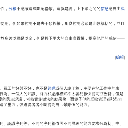
立性，
分權
不應該造成斷絕聯繫。這就是說，上下級之間的
信息
應自由
流
當使用。但如果控制不是去干預授權，那麼控制必須是比較概括的，並且
雖然多數獎勵是獎金，但是授予更大的自由處置權，提高他們的威信——
[
編輯
]
。員工的好與不好，也不是
領導
或個人說了算，主要在於工作中的表
行為。一個人的知識、能力和思維模式不太容易很快提高或改變，但是
0度的民主評議，考核實施辦法的結果像一面鏡子似的反映管理者那些方
造了壓力，強迫管者者不斷提高自己帶隊伍的能力。
列、認識序列等。不同的序列都依照不同層級的能力要求分為初、中、