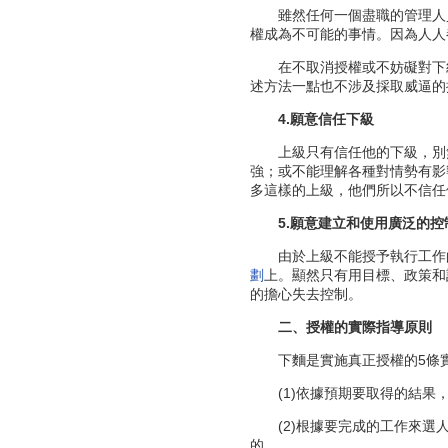
雖然任何一個盡職的管理人員
權成為不可能的事情。因為人人
在不取消授權或不妨礙對下級
述方法一點也不涉及採取威逼的
4.願意信任下級
上級只有信任他的下級，別無
強；或不能理解各種對情勢有影
多這樣的上級，他們所以不信任
5.願意建立和使用廣泛的控
由於上級不能授予執行工作的
劃
上。顯然只有用目標、政策和
的擔心失去控制。
二、授權的實際指導原則
下麵是實施真正授權的5條實
(1)依據預期要取得的結果，
(2)根據要完成的工作來選人
的。