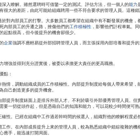
深入瞭解。雖然選聘時可借鑒一定的測試、評估方法，但一個人的
能力
有很大的差距，由此可能給組織聘用一些不符合要求的管理人員。這種錯
於對內部員工的打擊。大多數員工都希望在組織中有不斷發展的機會，都
死內部員工的升遷之路，挫傷他們的
工作積極性
，影響他們計程車氣。同
的起點很高，但今後提升的機會卻很少。
的
企業
強調不應輕易從外部招聘管理人員，而主張採用內部培養和提升的
增強並得到充分證實後，被委以承擔更大責任的更高職務。
優點：
熱情，調動組織成員的工作積極性。內部提升制度給每個人帶來希望，能
為自己創造更多的提升機會。
部提升制度錶面上是排斥外部人才、不利於吸引外部優秀管理人員。但實
需要一切從頭作起，但是憑藉自己的知識和能力，可以花較少時間便可熟
確性。已經在組織中工作過若幹時間的候選人，組織對他的瞭解程度必然
工作。在內部成長提升上來的管理人員，較為熟悉組織中錯綜複雜的機
心應手，能迅速打開局面。