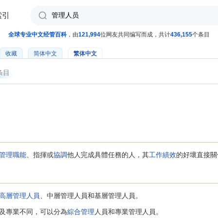
索引
全球专业中文经管百科
，由
121,994
位网友共同编写而成，共计
436,155
个条目
收藏
简体中文
繁体中文
条目
管理職能
、指揮或
協調
他人完成具體任務的人，其
工作績效
的好壞直接關
高層管理人員
、中層管理人員和基層管理人員。
及專業不同，可以分為
綜合管理
人員和專業管理人員。