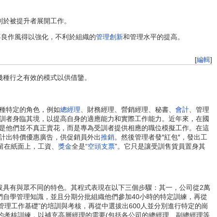
利於被提升者展開工作。
不良作風得以強化，不利於組織的
管理創新
和管理水平的提高。
[
編輯
]
幾種行之有效的模式以供借鑒。
種特定的角色，例如
總經理
、財務經理、營銷經理、秘書、
會計
、管理
訓者身臨其境，以提高自身的適應能力和實際工作能力。近年來，在國
是他們並不真正賣花，而是專為受訓者提供相應的職位模擬工作。在這
計出特價優惠廣告，供促銷員外出
推銷
。然後管理者發″紅包″，發出工
留在紙面上，工資、
獎金
全是“
空頭支票
”。它只是讓受訓售貨員置身其
具有與眾不同的特色。其程式表現在以下三個步驟：其一，公司從2萬
們自學管理知識，並且分期分批組織他們參加40小時的特定訓練，再從
管理工作基礎”的培訓與考核，再從中選拔出600人並分別進行特定的崗
的考核訓練，以補充高層經理的需要(包括各公司的總經理、副總經理等