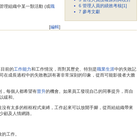
6
管理人員的績效考核[1]
管理組織中某一類活動 (或
職
7
參考文獻
[
編輯
]
其目前的
工作能力
和工作情況，而對其歷史、特別是
職業生涯
中的失敗記
司在成長過程中的失敗教訓有著非常深刻的印象，從而可能影後者大膽
到，每個人都希望有
晉升
的機會。如果員工發現自己的同事提升，而自
以緩和。
往沒有太多的框框程式束縛，工作起來可以放開手腳，從而給組織帶來
少顧及人情網路。
效的工作。