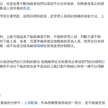
誤，但是如果不斷地檢查他們以保證不出任何差錯，則將會使真正的授
看成人員培養的
投資
。
問清主要問題，認明目標和政策，是管理人員很好授權的有效方法。上
到。上級可能認為下級鍛煉還不夠，不能夠管理人員，判斷力還不夠
些下級人員，或者，另選準備承擔這個職責的其他人員。然而住往有很
權，或不知道怎樣為確保
職權
恰當地使用控制辦法。
保證他們自己控制的辦法.使職權用在支助實現企業或部門的目標和
計
權和不信任下級的情況多半是由於上級計劃不夠細心和有一種可以理解
權。
在最後的分析中，
人員配備
，作為授權整個系統的一部分，是不能被忽視