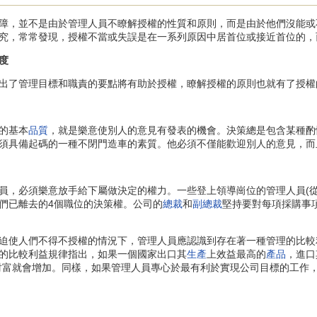
，並不是由於管理人員不瞭解授權的性質和原則，而是由於他們沒能或
究，常常發現，授權不當或失誤是在一系列原因中居首位或接近首位的，
度
了管理目標和職責的要點將有助於授權，瞭解授權的原則也就有了授權
的基本
品質
，就是樂意使別人的意見有發表的機會。決策總是包含某種酌
須具備起碼的一種不閉門造車的素質。他必須不僅能歡迎別人的意見，而
必須樂意放手給下屬做決定的權力。一些登上領導崗位的管理人員(從
們已離去的4個職位的決策權。公司的
總裁
和
副總裁
堅持要對每項採購事
迫使人們不得不授權的情況下，管理人員應認識到存在著一種管理的比較
的比較利益規律指出，如果一個國家出口其
生產
上效益最高的
產品
，進口
財富就會增加。同樣，如果管理人員專心於最有利於實現公司目標的工作，