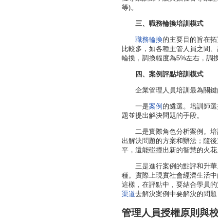
等)。
三、職務輪換培訓模式
職務輪換
的主要目的旨在拓
比較多，如各種主管人員之間、
輪換，調換幅度為5%左右，調
四、案例評點培訓模式
企業管理人員培訓最為關鍵
一是
案例
的遴選。培訓師選
題並提出解決問題的手段。
二是實際角色分析案例。培訓
出解決問題的方案和辦法；隨後
平，還能碰撞出新的智慧的火花
三是進行案例的點評和升華。
種。實際上現實社會經濟生活中
這樣，在評點中，要結合學員的
渠道
去解決案例中要解決的問題
管理人員授權原則與