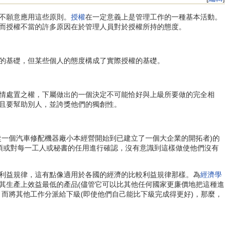
不願意應用這些原則。
授權
在一定意義上是管理工作的一種基本活動。
而授權不當的許多原因在於管理人員對於授權所持的態度。
的基礎，但某些個人的態度構成了實際授權的基礎。
情處置之權，下屬做出的一個決定不可能恰好與上級所要做的完全相
且要幫助別人，並誇獎他們的獨創性。
一個汽車修配機器廠小本經營開始到已建立了一個大企業的開拓者)的
項或對每一工人或秘書的任用進行確認，沒有意識到這樣做使他們沒有
利益規律，這有點像適用於各國的經濟的比較利益規律那樣。為
經濟學
其生產上效益最低的產品(儘管它可以比其他任何國家更廉價地把這種進
而將其他工作分派給下級(即使他們自己能比下級完成得更好)，那麼，