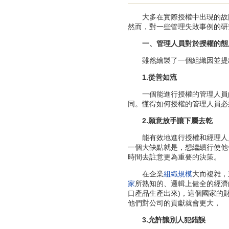
大多在實際授權中出現的故障
然而，對一些管理失敗事例的研
一、管理人員對於授權的態
雖然繪製了一個組織因並提出
1.從善如流
一個能進行授權的管理人員
同。懂得如何授權的管理人員必
2.願意放手讓下屬去乾
能有效地進行授權和經理人員，
一個大缺點就是，想繼續行使他
時間去註意更為重要的決策。
在企業
組織規模
大而複雜，
家
所熟知的、邏輯上健全的經濟
口產品生產出來)，這個國家的
他們對公司的貢獻就會更大，
3.允許讓別人犯錯誤