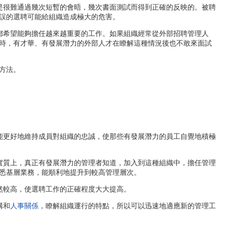
是很難通過幾次短暫的會晤，幾次書面測試而得到正確的反映的。被聘
誤的選聘可能給組織造成極大的危害。
希望能夠擔任越來越重要的工作。如果組織經常從外部招聘管理人
時，有才華、有發展潛力的外部人才在瞭解這種情況後也不敢來面試
方法。
更好地維持成員對組織的忠誠，使那些有發展潛力的員工自覺地積極
質上，真正有發展潛力的管理者知道，加入到這種組織中，擔任管理
悉基層業務，能順利地提升到較高管理層次。
較高，使選聘工作的正確程度大大提高。
構和
人事關係
，瞭解組織運行的特點，所以可以迅速地適應新的管理工