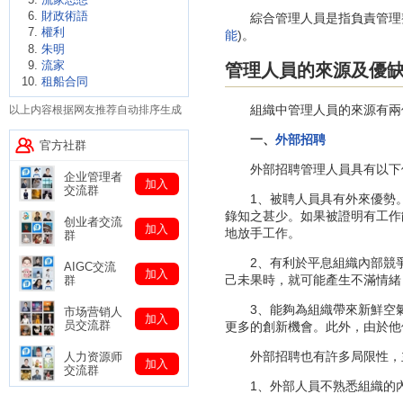
財政術語
綜合管理人員是指負責管理整
權利
能
)。
朱明
流家
管理人員的來源及優
租船合同
組織中管理人員的來源有兩
以上内容根据网友推荐自动排序生成
一、
外部招聘
官方社群
外部招聘管理人員具有以下
企业管理者
加入
交流群
1、被聘人員具有外來優勢。所
錄知之甚少。如果被證明有工作
创业者交流
加入
地放手工作。
群
2、有利於平息組織內部競爭
AIGC交流
加入
己未果時，就可能產生不滿情緒
群
3、能夠為組織帶來新鮮空氣
市场营销人
加入
员交流群
更多的創新機會。此外，由於他
外部招聘也有許多局限性，
人力资源师
加入
交流群
1、外部人員不熟悉組織的內