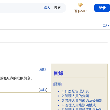
登录
百科VIP
工具▼
[
編輯
]
目錄
係著組織的成敗興衰。
[
隱藏
]
[
編輯
]
1
什麼是管理人員
2
管理人員的分類
3
管理人員的來源及優缺點
4
管理人員培訓四模式
5
管理人員授權原則與校對