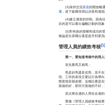
(3)保持交流
渠道
的開放暢
通
，使下級獲得用以決策和適當
(4)建立適當的控制。因為任
目的是可以看出偏離計劃的現象
(5)對有效的授權和成功的受
無論是在原職位還是提升到更高
[1
管理人員的績效考核
第一、要知道考核中的用人
首先賽馬又相馬：
馬是好馬還是劣馬，並不在於
現。工作的表現主要以行為導向
態度很容易改變。這種比賽是在
面做的好，那些方面做的不好，
其次將合適的人用在合適的
實施《管理人員績效考核實施