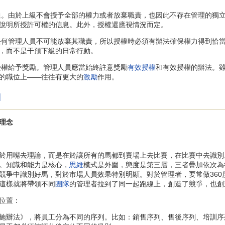
通。由於上級不會授予全部的權力或者放棄職責，也因此不存在管理的獨
說明所授許可權的信息。此外，授權還應視情況而定。
何管理人員不可能放棄其職責，所以授權時必須有辦法確保權力得到恰
，而不是干預下級的日常行動。
權給予獎勵。管理人員應當始終註意獎勵
有效授權
和有效授權的辦法。
的職位上——往往有更大的
激勵
作用。
]
理念
用嘴去理論，而是在於讓所有的馬都到賽場上去比賽，在比賽中去識別
。知識和能力是核心，
思維
模式是外圍，態度是第三層，三者疊加依次為
競爭中識別好馬，對於市場人員效果特別明顯。對於管理者，要常做36
這樣就將帶領不同
團隊
的管理者拉到了同一起跑線上，創造了競爭，也創
位置：
辦法》，將員工分為不同的序列。比如：銷售序列、售後序列、培訓序