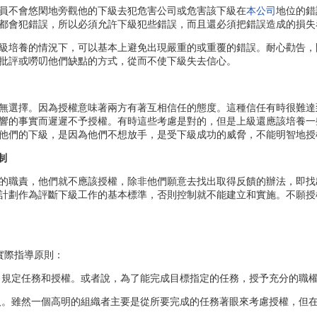
不會悠閑地旁觀他的下級去犯危害公司或危害該下級在
本公司
地位的錯
都會犯錯誤，所以必須允許下級犯些錯誤，而且還必須把錯誤造成的損失
培養的情況下，可以基本上避免出現嚴重的或重覆的錯誤。耐心勸告，
批評或嘮叨他們缺點的方式，從而不使下級失去信心。
選擇。因為授權意味著兩方有著互相信任的態度。這種信任有時很難達
響的事實而遲遲不予授權。有時這些考慮是對的，但是上級還應該培養一
他們的下級，是因為他們不想放手，是受下級成功的威脅，不能明智地授
制
職責，他們就不應該授權，除非他們願意去找出取得反饋的辦法，即找出
計劃作為評斷下級工作的基本標準，否則控制就不能建立和實施。不願授
際指導原則：
規定任務和授權。或者說，為了能完成目標指定的任務，授予充分的職
。雖然一個高明的組織者主要是從所要完成的任務著眼來考慮授權，但