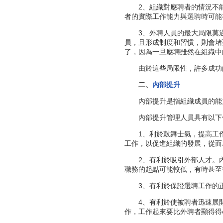
2、組織對應聘者的情況不能
者的實際工作能力與選聘時可能
3、外聘人員的最大局限莫過
員，且形成制度和習慣，則會堵
了，因為一旦應聘雖然在組織中
由於這些局限性，許多成功
二、
內部提升
內部提升是指組織成員的能力
內部提升管理人員具有以下
1、利於鼓舞士氣，提高工作
工作，以促進組織的發展，從而
2、有利於吸引外部人才。內
職務的起點可能較低，有時甚至
3、有利於保證選聘工作的正
4、有利於使被聘者迅速展開
作，工作起來要比外聘者顯得得