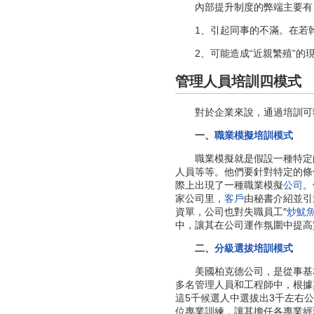
內部提升制度的弊端主要有
1、引起同事的不滿。在若幹
2、可能造成“近親繁殖”的現
管理人員培訓四模式
對於企業來說，通過培訓可
一、
職業模擬培訓模式
職業模擬就是假設一種特定的
人員等等。他們要針對特定的條
際上出現了一種職業模擬
公司
。
家公司里，
客戶
由秘書介紹並引
資單，公司也對失職員工″
炒魷
中，讓其在公司運作氛圍中提高
二、
分級選拔培訓模式
美國柏克德公司，是從事基本
多名管理人員和工程師中，根據
這5千候選人中選拔出3千左右公
位專業訓練，讓其擔任各專業經