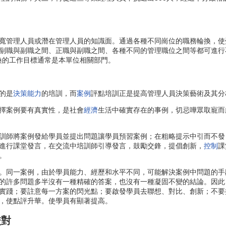
寬管理人員或潛在管理人員的知識面。通過各種不同崗位的職務輪換，使
副職與副職之間、正職與副職之間、各種不同的管理職位之間等都可進行
換的工作目標通常是本單位相關部門。
的是
決策能力
的培訓，而
案例
評點培訓正是提高管理人員決策藝術及其分
擇案例要有真實性，是社會
經濟
生活中確實存在的事例，切忌嘩眾取寵而
師將案例發給學員並提出問題讓學員預習案例；在粗略提示中引而不發
進行課堂發言，在交流中培訓師引導發言，鼓勵交鋒，提倡創新，
控制
課
。
同一案例，由於學員能力、經歷和水平不同，可能解決案例中問題的手
的許多問題多半沒有一種精確的答案，也沒有一種凝固不變的結論。因此
實踐；要註意每一方案的閃光點；要啟發學員去聯想、對比、創新；不要
，使點評升華。使學員有顯著提高。
校對