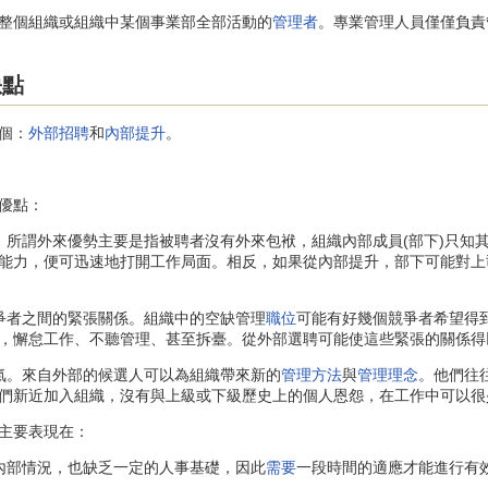
個組織或組織中某個事業部全部活動的
管理者
。專業管理人員僅僅負責
缺點
個：
外部招聘
和
內部提升
。
優點：
謂外來優勢主要是指被聘者沒有外來包袱，組織內部成員(部下)只知
能力，便可迅速地打開工作局面。相反，如果從內部提升，部下可能對上
者之間的緊張關係。組織中的空缺管理
職位
可能有好幾個競爭者希望得
，懈怠工作、不聽管理、甚至拆臺。從外部選聘可能使這些緊張的關係得
。來自外部的候選人可以為組織帶來新的
管理方法
與
管理理念
。他們往
們新近加入組織，沒有與上級或下級歷史上的個人恩怨，在工作中可以很
主要表現在：
部情況，也缺乏一定的人事基礎，因此
需要
一段時間的適應才能進行有