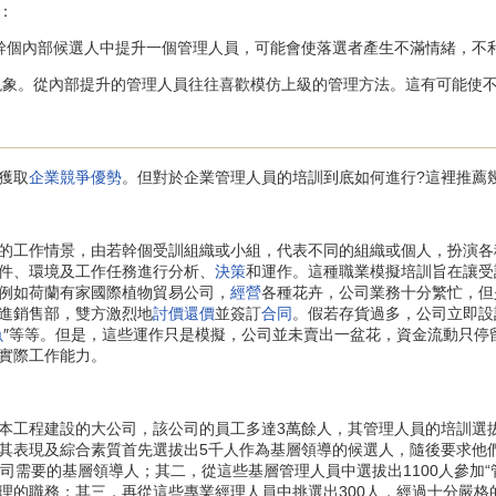
：
個內部候選人中提升一個管理人員，可能會使落選者產生不滿情緒，不
象。從內部提升的管理人員往往喜歡模仿上級的管理方法。這有可能使
獲取
企業競爭優勢
。但對於企業管理人員的培訓到底如何進行?這裡推薦
工作情景，由若幹個受訓組織或小組，代表不同的組織或個人，扮演各
件、環境及工作任務進行分析、
決策
和運作。這種職業模擬培訓旨在讓受
例如荷蘭有家國際植物貿易公司，
經營
各種花卉，公司業務十分繁忙，但
進銷售部，雙方激烈地
討價還價
並簽訂
合同
。假若存貨過多，公司立即設
魚
″等等。但是，這些運作只是模擬，公司並未賣出一盆花，資金流動只停
實際工作能力。
工程建設的大公司，該公司的員工多達3萬餘人，其管理人員的培訓選拔
其表現及綜合素質首先選拔出5千人作為基層領導的候選人，隨後要求他
司需要的基層領導人；其二，從這些基層管理人員中選拔出1100人參加“
理的職務；其三，再從這些專業經理人員中挑選出300人，經過十分嚴格