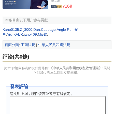
鲍艾乐
169
¥
納稅人依法享有申請
減稅
、
免稅
、
退稅
的
權利
。
納稅人、扣繳義務人對稅務機關所作出的決定，享有陳
本条目由以下用户参与贡献
述權、申辯權；依法享有申請
行政覆議
、提起
行政訴訟
、請
Kane0135
,
Zfj3000
,
Dan
,
Cabbage
,
Angle Roh
,
鲈
求
國家賠償
等權利。
鱼
,
Yixi
,
KAER
,
jane409
,
Mis铭
.
納稅人、扣繳義務人有權控告和檢舉稅務機關、稅務人
頁面分類
:
工商法規
|
中華人民共和國法規
員的違法違紀行為。
評論(共0條)
第九條稅務機關應當加強隊伍建設，提高稅務人員的政
治業務素質。
提示:評論內容為網友針對條目"
《中華人民共和國稅收征收管理法》
"展開
的討論，與本站觀點立場無關。
稅務機關、稅務人員必須秉公執法，忠於職守，清正廉
潔，禮貌待人，文明服務，尊重和保護納稅人、扣繳義務人
發表評論
的權利，依法接受監督。
請文明上網，理性發言並遵守有關規定。
稅務人員不得索賄受賄、徇私舞弊、
玩忽職守
、不徵或
者少徵
應徵稅款
；不得
濫用職權
多徵稅款或者故意刁難納稅
人和扣繳義務人。