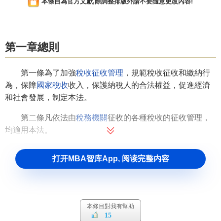
本條目為官方文獻,除調整排版外請不要隨意更改內容!
第一章總則
第一條為了加強
稅收征收管理
，規範稅收征收和繳納行
為，保障
國家稅收
收入，保護納稅人的合法權益，促進經濟
和社會發展，制定本法。
第二條凡依法由
稅務機關
征收的各種稅收的征收管理，
均適用本法。
第三條
稅收的開徵
、
停徵
以及
減稅
、
免稅
、
退稅
、
補
打开MBA智库App, 阅读完整内容
稅
，依照法律的規定執行；法律授權國務院規定的，依照國
務院制定的
行政法規
的規定執行。
任何機關、單位和個人不得違反法律、行政法規的規
本條目對我有幫助
定，擅自作出
稅收開徵
、停徵以及減稅、免稅、退稅、補稅
15
和其他同
稅收法律
、行政法規相抵觸的決定。