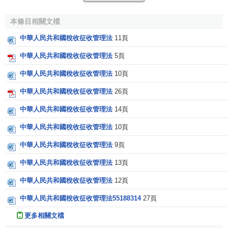
第四條法律、行政法規規定負有納稅義務的單位和個人
本條目相關文檔
為納稅人。
中華人民共和國稅收征收管理法
11頁
法律、行政法規規定負有
代扣代繳
、
代收代繳稅款
義務
中華人民共和國稅收征收管理法
5頁
的單位和個人為
扣繳義務人
。
中華人民共和國稅收征收管理法
10頁
納稅人、扣繳義務人必須依照法律、行政法規的規定繳
中華人民共和國稅收征收管理法
26頁
納稅款、代扣代繳、代收代繳稅款。
中華人民共和國稅收征收管理法
14頁
第五條國務院稅務主管部門主管全國稅收征收管理工
中華人民共和國稅收征收管理法
10頁
作。各地國家稅務局和
地方稅務局
應當按照國務院規定的稅
中華人民共和國稅收征收管理法
9頁
收征收管理範圍分別進行征收管理。
中華人民共和國稅收征收管理法
13頁
地方各級人民政府應當依法加強對本
行政區域
內稅收征
收管理工作的領導或者協調，支持稅務機關依法執行職務，
中華人民共和國稅收征收管理法
12頁
依照法定稅率計算稅額，依法征收稅款。
中華人民共和國稅收征收管理法55188314
27頁
各有關部門和單位應當支持、協助稅務機關依法執行職
更多相關文檔
務。