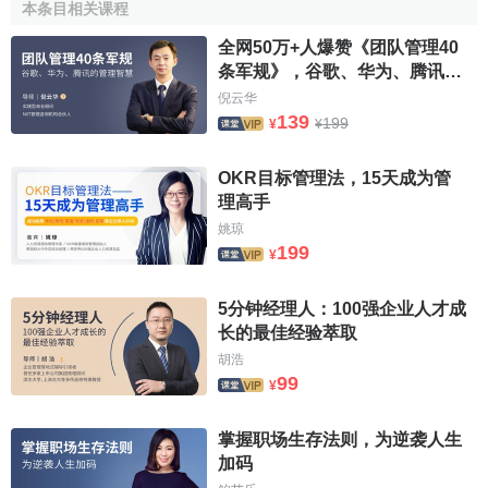
本条目相关课程
稅務機關依法執行職務，任何單位和個人不得阻撓。
全网50万+人爆赞《团队管理40
条军规》，谷歌、华为、腾讯的
第六條國家有計劃地用現代
信息技術
裝備各級稅務機
管理智慧
倪云华
關，加強
稅收征收管理
信息系統
的現代化建設，建立、健全
139
199
¥
¥
稅務機關
與政府其他管理機關的
信息共用
制度。
OKR目标管理法，15天成为管
納稅人
、扣繳義務人和其他有關單位應當按照國家有關
理高手
規定如實向稅務機關提供與納稅和代扣代繳、代收代繳稅款
姚琼
有關的信息。
199
¥
第七條稅務機關應當廣泛宣傳稅收法律、
行政法規
，普
5分钟经理人：100强企业人才成
及納稅知識，無償地為納稅人提供納稅咨詢服務。
长的最佳经验萃取
第八條納稅人、扣繳義務人有權向稅務機關瞭解
國家稅
胡浩
99
收
法律、行政法規的規定以及與納稅程式有關的情況。
¥
納稅人、扣繳義務人有權要求稅務機關為納稅人、扣繳
掌握职场生存法则，为逆袭人生
義務人的情況保密。稅務機關應當依法為納稅人、扣繳義務
加码
人的情況保密。