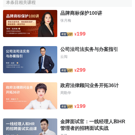
本条目相关课程
另一種是以英國為代表的普通法系國家，由普通法院根
品牌商标保护100讲
據受到行政機關不法行為侵害的利益關係人的申請，對行政
张月梅
行為進行合法性審查，稱為司法審查。審查的主要根據是越
權無效原則。在英國，行政訴訟和民事訴訟一樣,都由普通法
199
¥
院管轄,沒有獨立的行政法院系統。一般訴訟原則和程式也適
用於行政訴訟。
公司法司法实务与办案指引
司法審查通常依據普通法上的各種令狀：提審令、執行
云闯
令、禁止令和人身保護狀。在同一個程式中，原告可以申請
299
¥
任何一個或幾個令狀。根據1947年的《王權訴訟法》，對行
政機關違反契約行為和違法行為所造成的損失，按一般行政
政府法律顾问业务开拓36计
責任法的規則賠償。仿效英國採取普通法院制的國家有美
周勤华
國、澳大利亞、紐西蘭、印度、阿根廷等。
199
國內製度
¥
中國行政訴訟制度可追溯到1914年3月31日中華民國政
金牌面试官：一线经理人和HR
府公佈的《平政院編製令》和 5月18日公佈的《行政訴訟錄
管理者的招聘面试实战
例》。這些法令規定採取平行於普通法院的行政法院制。