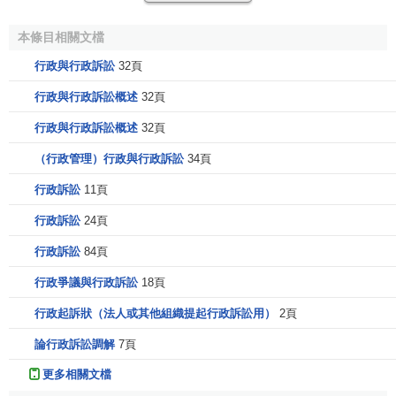
國外製度
本條目相關文檔
西方國家的行政訴訟制度有兩種模式：
行政與行政訴訟
32頁
一種是以法國為代表的大陸法系國家，在普通法院以外
行政與行政訴訟概述
32頁
單獨設立與之平行的專職受理行政訴訟的行政法院。法國行
行政與行政訴訟概述
32頁
政法院屬行政系統。
（行政管理）行政與行政訴訟
34頁
行政訴訟有：
行政訴訟
11頁
①越權訴訟。公民和社會組織認為行政機關的行為損害
行政訴訟
24頁
其權利和利益時，提起行政訴訟。行政法院有權撤銷違法的
行政訴訟
84頁
行政行為。
行政爭議與行政訴訟
18頁
②損害賠償訴訟，又稱完全管轄範圍內訴訟。行政法院
有權判決行政機關對受到損害的公民和社會組織給予賠償。
行政起訴狀（法人或其他組織提起行政訴訟用）
2頁
法國的行政法院在判決時所依據的主要是判例。仿效法國行
論行政訴訟調解
7頁
政訴訟模式的國家還有德國、義大利、奧地利、比利時、西
更多相關文檔
班牙、土耳其、希臘、埃及等。