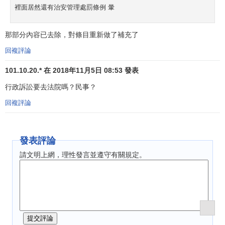
2、
普遍行政行為。
裡面居然還有治安管理處罰條例 暈
3、
行政機關內部人事管理行為。
那部分內容已去除，對條目重新做了補充了
4、
法律規定由行政機關最終裁決的
具體行政行為
。
回複評論
行政訴訟法的基本原則
101.10.20.* 在 2018年11月5日 08:53 發表
行政訴訟要去法院嗎？民事？
行政訴訟的基本原則有：
回複評論
1、人民法院依法獨立審判原則
《行政訴訟法》第3條第1款的規定：“人民法院依法對行
發表評論
政案件獨立行使審判權，不受行政機關、社會團體和個人的
請文明上網，理性發言並遵守有關規定。
干涉。”行政訴訟法的上述規定，確立了人民法院對行政案件
的依法獨立行使審判權的原則。這一規定，也是《憲法》第
126條、《人民法院組織法》第4條有關規定在行政訴訟中的
具體化，行政訴訟活動必須遵循。
2、以事實為根據，以法律為準繩