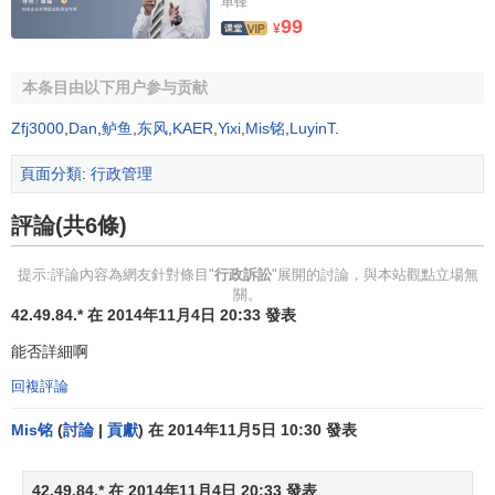
单锋
1932年11月17日公佈的
99
¥
《行政訴訟法》與《行政法院組織法》沒有改變此體
本条目由以下用户参与贡献
制。中華人民共和國建立後，廢除了上述法統。從1950年開
始，有個別法律法規規定，發生行政爭議可以向法院提起訴
Zfj3000
,
Dan
,
鲈鱼
,
东风
,
KAER
,
Yixi
,
Mis铭
,
LuyinT
.
訟，但沒有形成制度。1982年10月1日公佈的《中華人民共
頁面分類
:
行政管理
和國民事訴訟法（試行）》第3條第2款規定：法律規定由人
民法院審理的行政案件，適用本法規定。1987年1月1日起生
評論(共6條)
效的《治安管理處罰條例》規定，治安行政案件可以向法院
起訴。1989年4月4日中華人民共和國第七屆全國人民代表大
提示:評論內容為網友針對條目"
行政訴訟
"展開的討論，與本站觀點立場無
會第二次會議通過並公佈、1990年10月1日起施行的《中華
關。
42.49.84.* 在 2014年11月4日 20:33 發表
人民共和國行政訴訟法》，進一步使行政訴訟制度化。
能否詳細啊
行政訴訟的受案範圍
回複評論
1、
對拘留、罰款、吊銷許可證和執照。責令停產停業。
Mis铭
(
討論
|
貢獻
) 在 2014年11月5日 10:30 發表
沒收財物等行政處罰不服的。
42.49.84.* 在 2014年11月4日 20:33 發表