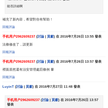
2、
對限制人身自由或者對財產的查封、扣押、凍結等
行
能否詳細啊
政強制
措施不服的。
3、
認為行政機關侵犯法律規定的
經營自主權
的。
補充了新內容，希望對你有幫助！
4、
認為符合法定條件申請行政機關頒發許可證和執照。
回複評論
行政機關
拒絕頒發或者不予答覆的。
手机用户2962609237
(
討論
|
貢獻
) 在 2016年7月26日 13:55 發表
5、
申請行政機關履行保護
人身權
、財產權的法定職責，
法條修改了，請更新
行政機關拒絕履行或者不予答覆的。
回複評論
6、
認為行政機關沒有依法發給
撫恤金
的。
手机用户2962609237
(
討論
|
貢獻
) 在 2016年7月26日 13:57 發表
7、
認為行政機關違法要求履行義務的。
裡面居然還有治安管理處罰條例 暈
回複評論
8、
認為行政機關侵犯其他人身權,財產權的。
LuyinT
(
討論
|
貢獻
) 在 2016年7月27日 11:48 發表
下列
行政行為
不得提起行政訴訟：
1、
國防、外交等國家行為。
手机用户2962609237
(
討論
|
貢獻
) 在 2016年7月26日 13:57
發表