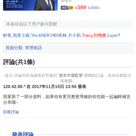
徐朝华
中。而對於市場的某些部分，尤其是針對證券商和機構投資
399
2980
¥
¥
者，事實上缺少監管。
1.
證券監管機構
的有效性和權威性不足
本条目由以下用户参与贡献
鲈鱼
,
泡芙小姐
,
Yixi
,
KAER
,
HEHE林
,
方小莉
,
Tracy
,
刘维燎
,
LuyinT
.
證監會在名義上是主管機關，但在國務院組成部門中只
是附屬機構，只能起協調作用，監督的權利和效力無法充分
頁面分類
:
管理術語
發揮。
評論(共1條)
現階段市場已形成了以
股票
、
債券
為主的
企業債券
、
基
金
、可轉化債券同時發展的直接融資工具體系。而從目前的
提示:評論內容為網友針對條目"
資本市場監管
"展開的討論，與本站觀點立
監管機構分工來看，中國證監會主要監管股票、基金、可轉
場無關。
化債券；財政部主管國債的發行、兌付；中國人民銀行主管
120.42.90.* 在 2017年11月15日 13:55 發表
企業債券的發行。證券主管部門存在著多頭化，易產生整體
我更新了一部分資料，如果你有更完整更準確的你也能一起編輯補充
監管方面的矛盾和摩擦，不利於提高整體監管效率和證券各
分享哦~
品種之間的協調配套發展。
回複評論
2.證監會地方辦事機構行政能力的獨立性受到制約
本地政府在本地區證券管理中占有重要地位，證監會派
發表評論