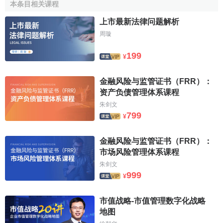
本条目相关课程
半強型有效市場檢驗的有：楊朝軍等(1997)選取上海股
上市最新法律问题解析
市1993- 1995年間100家
上市公司
的送配方案公告為樣本，對
周璇
各家公司股價在公告前後的變化進行詳細地分析，以檢驗市
場對送配信息的反應。結果表明，上海股市已經能夠較快地
199
¥
反映送配信息，說明中國股市一定程度上已能迅速反映某些
公開信息，但並不能就此判定上海股市已達到半強式效率市
金融风险与监管证书（FRR）：
場，而筆者在對2005—2006年度股票指數進行實證分析也得
资产负债管理体系课程
出我國股市尚未達到半強式效率市場的結論。
朱剑文
799
¥
[1]
資本市揚監管中存在的問題及原因
金融风险与监管证书（FRR）：
市场风险管理体系课程
一、資本市場監管體制建設不完善，證監會效能不足在
朱剑文
中國資本
市場管理
體系中，除了多頭管理、政出多門以外還
999
¥
存在著不少問題。值得註意的是證監會的人員編製不足和缺
少足夠權威，導致削弱實際監管效果。很顯然，在證監會和
市值战略-市值管理数字化战略
地方監管部門之間存在著重覆監管的現象，而監管職責在證
地图
監會和人行之間的分割，又導致某些監管領域落入夾縫之