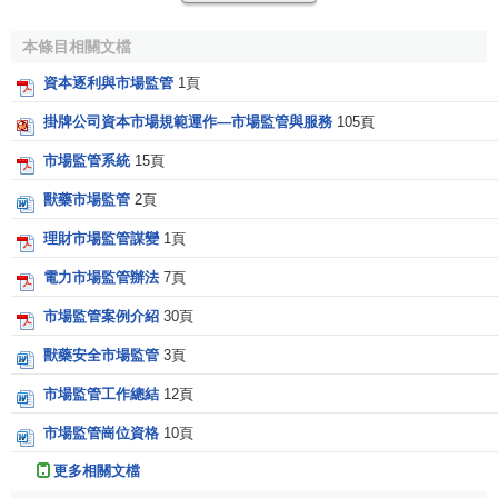
場失靈
，充分保證
市場效率
，關鍵在於監管制度的建立和完
本條目相關文檔
善，有效而完善的監管制度是資本市場監管的基礎和
效率
的
保障。中國資本市場的制度缺陷，特別是監管制度的缺陷導
資本逐利與市場監管
1頁
致市場失靈與監管失效的同時存在，成為轉軌過程中資本市
掛牌公司資本市場規範運作—市場監管與服務
105頁
場監管的基本現狀，對資本市場效率分析可以充分地說明這
一點。
市場監管系統
15頁
獸藥市場監管
2頁
根據市場證券價格對信息反映的範圍不同，把市場劃分
為
弱型效率市場
、
半強型效率市場
、
強型效率市場
。
經濟學
理財市場監管謀變
1頁
界對我國證券市場監管成效分析主要按照上述理論進行
實證
電力市場監管辦法
7頁
分析
和理論研究。一般研究主要是對弱型效率市場、半強型
效率市場進行研究。以往對我國資本市場
弱型有效市場
的實
市場監管案例介紹
30頁
證檢驗有，俞喬(1994)對上海、深圳
股票市場
股價變動的隨
獸藥安全市場監管
3頁
機假設進行檢驗。他利用上海、深圳的交易所自成立到1994
市場監管工作總結
12頁
年4月底的各自綜合
股價指數
的觀察值，通過對
誤差
項序列相
關檢驗、
游程檢驗
和非參量性檢驗，排除了上海和深圳股價
市場監管崗位資格
10頁
變動是“
隨機游走
”的可能性，得出了上海、深圳兩地股市非有
更多相關文檔
效性結論。