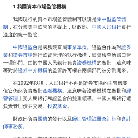
1.我國資本市場監管機構
我國現行的資本市場監管體制可以說是
集中型監管體
制
，在分業集中監管的基礎上，財政部、
中國人民銀行
實行
適度的統一監管。
中國證監會
是國務院直屬
事業單位
。證監會作為對
證券
業
和
證券市場
進行監督管理的執行機構，監督檢查所歸口管
一理部門。由於中國人民銀行負責
證券機構
的審批，這意味
著對於
證券中介機構
的監管許可權在兩個部門被分割開來。
在1992年以後，人民銀行不再是證券市場的主管機關，
但它仍然負責審批
金融機構
。這意昧著證券機構在審批和
經
營管理
上受人民銀行和證監會的雙重領導。中國人民銀行還
負責管理債券交易、
投資基金
。
財政部負責
國債
的發行以及
歸口管理
註冊會計師
和
會計
師事務所
。