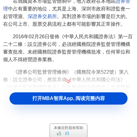
在我國資本市場監管體制中，地方政府在本地區
證券管
理
中占有重要的地位，尤其是上海、深圳市政府和證監會一
起管理滬、
深證券交易所
。其對證券市場的影響是巨大的。
在公司上市、股票交易流程上都有可能影響其正常操作。
2016年02月26日發佈《中華人民共和國證券法》第一百
二十二條：設立證券公司，必須經國務院證券監督管理機構
審查批准。未經國務院證券監督管理機構批准，任何單位和
個人不得經營證券業務。
《證券公司監督管理條例》（國務院令第522號）第八
條：設立證券公司，應當具備《中華人民共和國公司法》、
《中華人民共和國證券法》和本條例規定的條件，並經國務
院證券監督管理機構批准。
打开MBA智库App, 阅读完整内容
2.我國資本市場監管的成效
我國資本市場監管成效的分析，即我國資本市場監管所
投入的
成本
與我國資本
市場運行
結果的分析，可以從我國
資
本條目對我有幫助
15
本市場效率
與監管的角度來分析。
市場監管
能否有效糾正
市