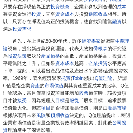
只要存在凈現值為正的
投資機會
，企業都會找到合理的
成本
募集資金進行
投資
，直至
資金成本
與投資
邊際收益
相等。所
以，只要存在凈現值為正的投資機會，總會找到適當
融資
以
滿足
投資需求
。
首先，在上世紀50-60年代，許多
經濟學家
從廠商
生產理
論
視角，提出新占典投資理論。代表人物如
喬根森
的研究認
為
投資決策
取決於
產品價格
的高低，產品價格越高，投資水
平應當隨之上升，但如果
資本成本
越高，
企業投資
水平應當
下降。據此，可以看出產品價格及產出水平影響r企業投資效
率。1969年，著名經濟學家
托賓
(
Tobin
)提出
Q值理論
。所謂
Q值是指企業
資產
的
市場價值
與其資產重置成本的比率。Q值
理論認為，當且僅當投資項目能增加
股票
價值時，該投資項
目才被
接受
，因為經理人
目標
是
服從
「股東目標，追求股票
價值最大化。但該
項目
是否增加股票價值，則是由
股票市場
根據該項目未來
風險
和
預期收益
決定的。Q值理論提出，表明
企業市場價值是衡量企業投資效率關鍵因素，對此後
公司投
資
理論產生了深遠影響。