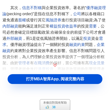
其次，
信息不對稱
與企業投資效率。著名的“
優序融資理
論
(pecking order)”是指在信息不對稱下，
公司
將以各種藉口
避免通過
股權
或發行其它
風險證券
進行投資項目融資;為了使
內部融資
能夠滿足達到正常
權益投資收益率
的投資
需要
，公
司必然會確定目標鼓勵政策;在確保全全的前提下公司才會通
過
外部融資
，荊1是從低風險證券開始，以滿足
投資
資金
需
求
。優序融資理論提出了一個關於投資
融資約束
問題，
企業
融資
約束將對企業投資效率產生影響。信息不對稱問題引人
投資分析，為人們理解企業投資效率提供了一個理論分析框
架。由於
管理者
有
在職消費
的偏好，當公司擁有高
現金流量
時，管理者就會進行
過度投資
，而融資政策能夠影響管理者
對公司
資源
的
控制
，從而減少了公司投資不足或過度投資的
打开MBA智库App, 阅读完整内容
成本。
第三，
激勵
(
代理
)與企業投資效率。研究指出企業管理者
並不總是按照
股東財富最大化
進行決策，主要的原因是股東
本條目對我有幫助
和管理者的
利益
不同，股東主要是為剩餘利益索取，即現金
38
流;而管理者的
私人收益
除了現金流外，還包括在職消費等。