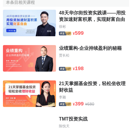
本条目相关课程
結果不可驗證性，導致合同的不完全性。合同的不完全性結
果是:第.，事後
討價還價
的成本，即關於剩餘分配的爭論是無
48天华尔街投资实践课——用投
资加速财富积累，实现财富自由
效率的;第二，由於事後信息不對稱，或事後決策權的事前安
徐彬
排不當，重新
談判
可能達不成有
效率
的協議，形成事後無效
599
¥
率的成本，第三，因為交易收益的分配還要取決於締約方事
後討價還價能力，各方出於對另一方在重新協商階段會把自
业绩重构-企业持续盈利的秘籍
己
套牢
的考慮，導致事前的
關係專用性投資
扭曲(如投資不
贾长松
足)。
198
¥
[1]
制約企業投資效率因素的治理
21天掌握基金投资，轻松坐收理
第一，
所有權
、
市場流動性
與企業投資效率。
财收益
李颖
一般地，
公司治理
通常包括兩種模式，即盎格魯一撒克
399
680
¥
¥
遜模式(簡稱AS模式)，亦即美英公司為代表的
治理
模式，德
日治理模式(簡稱GJ模式)，即以德日公司為代表的治理模
TMT投资实战
式。AS模式強調
外部治理
或
公司控制權
來實現對管理層
監
陈悦天
督
，而GJ模式則強調內部治理或股權集中/
債權
(即大股東監