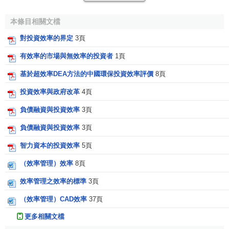
所以，在信息不對稱的情況下，當
管理者
不擁有
公司
全部的
本條目相關文檔
剩餘索取權
時，管理者增加付出的努力需要自己承擔其全部
的成本而不能獲取其產生的全部
收益
，而當管理者增加在職
對投資效率的界定
3頁
消費或偷懶時，則可獲得其全部收益，卻只承擔其
部分成
有效率的市場與無效率的投資者
1頁
本
，因此，管理者有牟取私人收益的
動機
，由此引致了
代理
基於超效率DEA方法的中國環保投資效率評價
8頁
問題
。由於人都是理性的，在
契約
中，
委托人
與
代理人
之間
始終存在白身
利益衝突
。當企業出現
流動性過剩
時，管理者
投資效率與政府改革
4頁
不會將富餘現金流支付給
股東
，而是將其投資到一些不但不
負債融資與投資效率
3頁
能增加
股東財富
，反而可能損害
公司價值
或業績的項目，以
便構建自己所控制的“帝國”，從而導致了過度投資。
代理理論
負債融資與投資效率
3頁
提出之後，許多學者研究了代理
衝突
對企業投資效率的影
智力資本的投資效率
5頁
響。
（效率管理）效率
8頁
第四，不完全
合同
與企業投資效率。人與人之間最基本
效率管理之效率的標準
3頁
的
經濟關係
是
交易
關係，合同是交易關係不可或缺的一個組
（效率管理）CAD效率
37頁
成部眾由於合同是對未來交易的一種約定，而未來交易雙方
的
責任
、義務的不完全性或不明確性，不能通過合同充分締
更多相關文檔
結可依賴的
合同
。基於交易結果不可預見性(或不可描述性)及