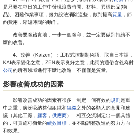
是只要在每日的工作中發現浪費時間、材料、異樣部品(物
品)、困難作業事項，努力設法消除這些，做到提高
質量
，節
約費用，縮短時間的動作。
改善要腳踏實地，一步一個腳印，並一定要做到持續不
斷的改善。
4、
改善（Kaizen）：工程式控制制術語。取自日本語，
KAI表示變化之意，ZEN表示良好之意，此詞的通俗含義為對
公司
的所有領域進行不斷地改進，不僅僅是質量。
影響改善成功的因素
影響改善成功的因素有很多，制定一個有效的
規劃
是重
中之重，廣泛吸納整個組織和
組織
之外的各類人的意見和建
議（其他工廠，
顧客
，
供應商
），相互交流制定出一個具體
的，可實施可衡量的
績效目標
，並不斷調整改進的努力方向
和效果。