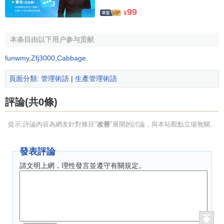
99
¥
本条目由以下用户参与贡献
funwmy
,
Zfj3000
,
Cabbage
.
頁面分類
:
管理術語
|
生產管理術語
評論(共0條)
提示:評論內容為網友針對條目"
改善
"展開的討論，與本站觀點立場無關。
發表評論
請文明上網，理性發言並遵守有關規定。