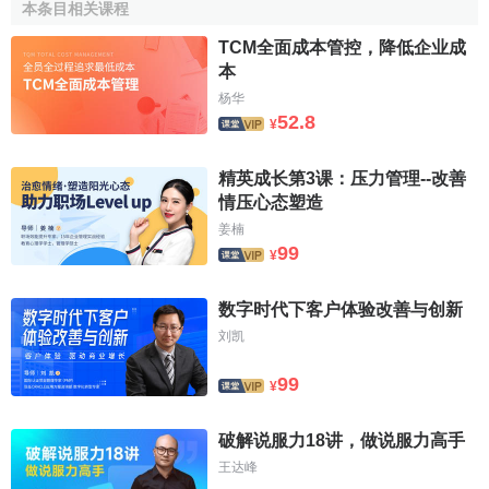
本条目相关课程
TCM全面成本管控，降低企业成
本
杨华
52.8
¥
精英成长第3课：压力管理--改善
情压心态塑造
姜楠
99
¥
数字时代下客户体验改善与创新
刘凯
99
¥
破解说服力18讲，做说服力高手
王达峰