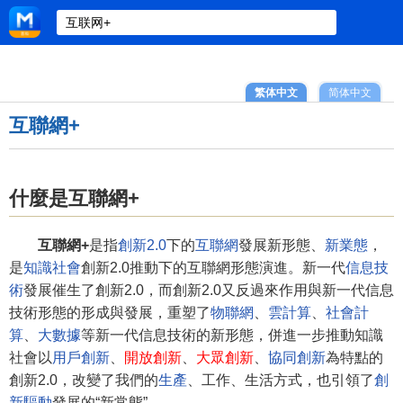
繁体中文
简体中文
互聯網+
什麼是互聯網+
互聯網+
是指
創新2.0
下的
互聯網
發展新形態、
新業態
，
是
知識社會
創新2.0推動下的互聯網形態演進。新一代
信息技
術
發展催生了創新2.0，而創新2.0又反過來作用與新一代信息
技術形態的形成與發展，重塑了
物聯網
、
雲計算
、
社會計
算
、
大數據
等新一代信息技術的新形態，併進一步推動知識
社會以
用戶創新
、
開放創新
、
大眾創新
、
協同創新
為特點的
創新2.0，改變了我們的
生產
、工作、生活方式，也引領了
創
新驅動
發展的“新常態”。