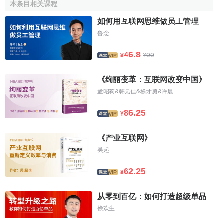
本条目相关课程
國經濟和社會的創新發展。
如何用互联网思维做员工管理
政府正式提出
鲁念
2015年3月5日上午十二屆全國人大三次會議上，政府工
46.8
99
¥
¥
作報告中首次提出“互聯網+”行動計劃。“互聯網+”與較早相關
互聯網企業討論聚焦的“
互聯網
改造傳統產業”基礎上已經有了
《绚丽变革：互联网改变中国》
進一步的深入和發展。政府工作報告中首次提出的“互聯網+”
孟昭莉&韩元佳&杨才勇&许晨
實際上是創新2.0下互聯網發展新形態、新業態，是知識社會
創新2.0推動下的互聯網形態演進。伴隨知識社會的來臨，驅
86.25
¥
動當今社會變革的不僅僅是無所不在的網路，還有無所不在
的計算、無所不在的數據、無所不在的知識，進一步催生了
《产业互联网》
無所不在的創新，引領了知識社會的創新2.0，催生了“互聯網
吴起
[3]
+”。
“互聯網+”不僅僅是互聯網移動了、泛在了、應用於某
62.25
個
傳統行業
了，更加入了無所不在的計算、數據、知識，造
¥
就了無所不在的創新，推動了知識社會以用戶創新、開放創
从零到百亿：如何打造超级单品
新、大眾創新、
協同創新
為特點的創新2.0，改變了我們的生
產、工作、生活方式，也引領了
創新驅動
發展的“
新常態
”。
徐欢生