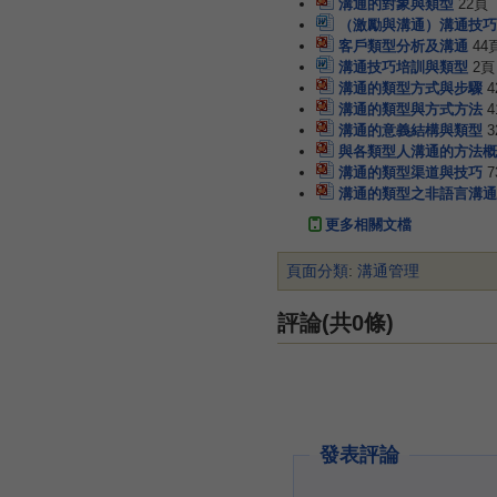
溝通的對象與類型
22頁
（激勵與溝通）溝通技巧
客戶類型分析及溝通
44
溝通技巧培訓與類型
2頁
溝通的類型方式與步驟
4
溝通的類型與方式方法
4
溝通的意義結構與類型
3
與各類型人溝通的方法概
溝通的類型渠道與技巧
7
溝通的類型之非語言溝通
更多相關文檔
頁面分類
:
溝通管理
評論(共0條)
發表評論