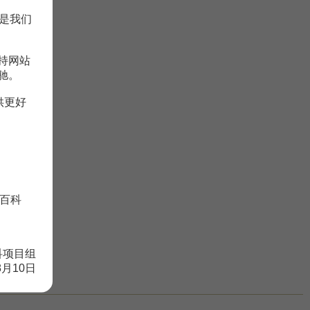
是我们
持网站
驰。
供更好
百科
科项目组
8月10日