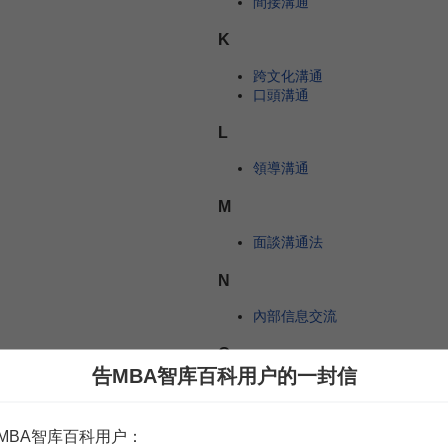
間接溝通
K
跨文化溝通
口頭溝通
L
領導溝通
M
面談溝通法
N
內部信息交流
Q
告MBA智库百科用户的一封信
群體溝通
R
MBA智库百科用户：