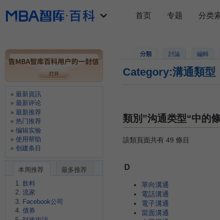
首页
专题
分类
分類
討論
編輯
Category:溝通類型
最新資訊
最新评论
最新推荐
類別”沟通类型“中的
热门推荐
编辑实验
使用帮助
該類頁面共有 49 條目
创建条目
D
本周推荐
最多推荐
飲料
單向溝通
流家
電話溝通
Facebook公司
電子溝通
債券
當面溝通
財政術語