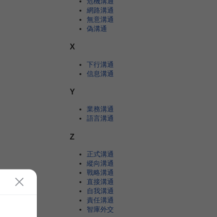
危機溝通
網路溝通
無意溝通
偽溝通
X
下行溝通
信息溝通
Y
業務溝通
語言溝通
Z
正式溝通
縱向溝通
戰略溝通
直接溝通
自我溝通
責任溝通
智庫外交