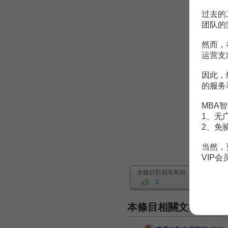
过去的
团队的
然而，
运营支
因此，
的服务
MBA智
1、无
2、免
当然，
VIP
本條目對我有幫助
3
本條目相關文檔