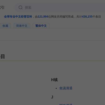
索引
全球专业中文经管百科
，由
121,994
位网友共同编写而成，共计
436,155
个条目
收藏
简体中文
繁体中文
條目
H续
會議溝通
J