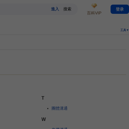
登录
百科VIP
工具▼
T
團體溝通
W