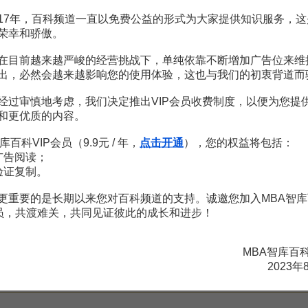
人員溝通渠道
17年，百科频道一直以免费公益的形式为大家提供知识服务，这
人脈午餐
荣幸和骄傲。
S
在目前越来越严峻的经营挑战下，单纯依靠不断增加广告位来维
出，必然会越来越影响您的使用体验，这也与我们的初衷背道而
上行溝通
雙向溝通
書面溝通
经过审慎地考虑，我们决定推出VIP会员收费制度，以便为您提
身體語言溝通
和更优质的内容。
深度溝通
視覺溝通
库百科VIP会员（9.9元 / 年，
点击开通
），您的权益将包括：
商務交流
广告阅读；
验证复制。
更重要的是长期以来您对百科频道的支持。诚邀您加入MBA智库
会员，共渡难关，共同见证彼此的成长和进步！
赏
MBA智库APP
MBA智库百
2023年