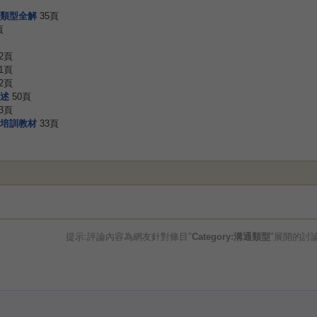
類型全解
35頁
頁
2頁
1頁
2頁
述
50頁
3頁
培訓教材
33頁
提示:評論內容為網友針對條目"
Category:溝通類型
"展開的討