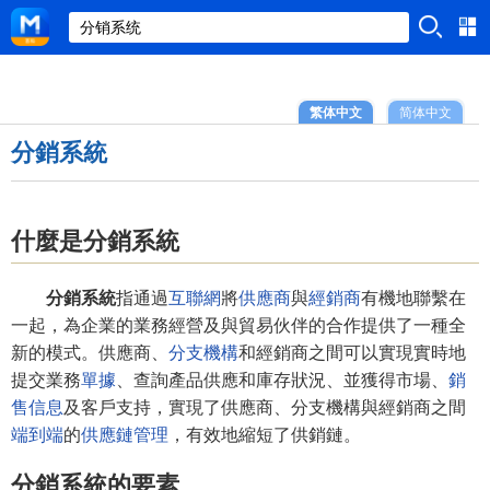
繁体中文
简体中文
分銷系統
什麼是分銷系統
分銷系統
指通過
互聯網
將
供應商
與
經銷商
有機地聯繫在
一起，為企業的業務經營及與貿易伙伴的合作提供了一種全
新的模式。供應商、
分支機構
和經銷商之間可以實現實時地
提交業務
單據
、查詢產品供應和庫存狀況、並獲得市場、
銷
售信息
及客戶支持，實現了供應商、分支機構與經銷商之間
端到端
的
供應鏈管理
，有效地縮短了供銷鏈。
分銷系統的要素