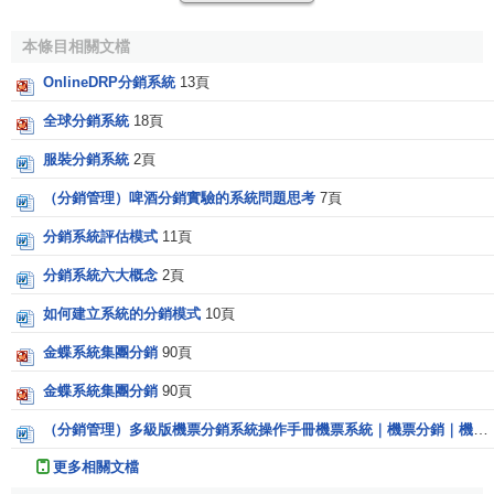
（4）市場覆蓋
本條目相關文檔
市場覆蓋的三層目標：達到目標銷量；達到
目標市場
份
額；取得滿意的
市場滲透率
。有時由於種種原因企業不能同
OnlineDRP分銷系統
13頁
時實現上述三層目標，而總是顧此失彼。此時企業需要為這
全球分銷系統
18頁
三個目標確定
優先順序
，明確哪一個是對公司長遠發展最為
服裝分銷系統
2頁
重要的
核心目標
。例如，由於渠道和資金有限，一些企業在
實際營銷過程中並不要求兼顧所有的市場，而是在人口稠密
（分銷管理）啤酒分銷實驗的系統問題思考
7頁
的地區加強
市場滲透
。
分銷系統評估模式
11頁
（5）特性
分銷系統六大概念
2頁
這裡所說的特性包括公司特性和目標市場特性。前者主
如何建立系統的分銷模式
10頁
要是產品的性質，如物理性質、
技術含量
等，此外還包括產
金蝶系統集團分銷
90頁
品以外的其它與公司相關的內容，例如公司的規模、聲譽和
財務狀況等。這些性質決定了公司適合採用什麼樣的渠道銷
金蝶系統集團分銷
90頁
售。比如
保險產品
要求
短渠道
銷售，而標準化的產品可以通
（分銷管理）多級版機票分銷系統操作手冊機票系統｜機票分銷｜機
7
過
長渠道
銷售。再如，高級
化妝品
適合在
購物環境
優雅的
百
更多相關文檔
貨公司
或
化妝品專賣店
出售。