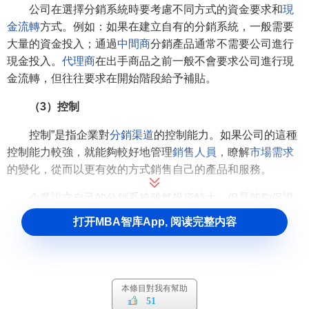
公司在選擇分銷系統時要考慮不同方式的資金要求和
現
金流轉
方式。例如：如果在建立自有的分銷系統，一般需要
大量的資金投入；通過
中間商
分銷產品通常不需要公司進行
現金投入。
代理商
在出手商品之前一般不會要求公司進行現
金流轉，但往往要求在開始階段給予補貼。
（3）控制
控制”是指企業對
分銷渠道
的控制能力。如果公司的這種
控制能力較強，就能夠較好地管理
銷售人員
，瞭解
市場需求
的變化，從而以更有效的方式銷售自己的產品和服務。
企業設立自己的分銷系統雖然投資較大，但是能夠保證
公司對分銷渠道的控制。分銷渠道越長，公司對價格、
銷售
打开MBA智库App, 阅读完整内容
額
、促銷方式以、及銷售方式的控制力就越弱。加強對分銷
渠道的控制的方法有兩種，一是在接近客戶的地方建立自己
的分銷機構，二是儘量縮
短分銷渠道
，具體選擇要取決於公
司的資力與
管理能力
。
本條目對我有幫助
51