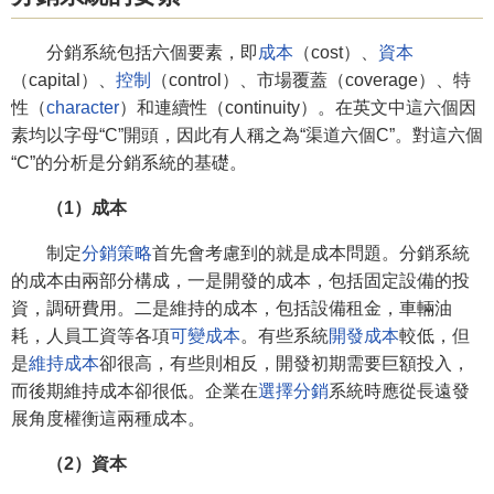
分銷系統包括六個要素，即
成本
（cost）、
資本
（capital）、
控制
（control）、市場覆蓋（coverage）、特
性（
character
）和連續性（continuity）。在英文中這六個因
素均以字母“C”開頭，因此有人稱之為“渠道六個C”。對這六個
“C”的分析是分銷系統的基礎。
（1）成本
制定
分銷策略
首先會考慮到的就是成本問題。分銷系統
的成本由兩部分構成，一是開發的成本，包括固定設備的投
資，調研費用。二是維持的成本，包括設備租金，車輛油
耗，人員工資等各項
可變成本
。有些系統
開發成本
較低，但
是
維持成本
卻很高，有些則相反，開發初期需要巨額投入，
而後期維持成本卻很低。企業在
選擇分銷
系統時應從長遠發
展角度權衡這兩種成本。
（2）資本