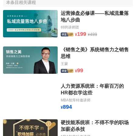
本条目相关课程
目標市場特性包括顧客特性、中間商特性和競爭者特
运营操盘必修课——私域流量落
性。假如顧客的購買數量少，
購買頻率
低，公司宜採用較長
地八步曲
的
分銷渠道
。中間商是否負擔
儲運費用
和
廣告費用
等因素也
特聘讲师团
應考慮在內。此外公司還應根據
競爭對手
的情況確定自己的
199
499
¥
¥
渠道策略
。
（6）連續性
《销售之美》系统销售力之销售
思维
實際上這裡要考慮的是分銷渠道的壽命，即選擇哪些分
王蒙
銷方式才能保證
銷售渠道
的暢通與穩定。為避免分銷渠道中
99
¥
斷，公司必須建立優秀品牌，以防中間商轉向其它企業。
人力资源系统班：年薪百万的
分銷系統的重要性
HR都在学这些
MBA智库特邀讲师
894
對於傳統企業來說，在
互聯網
上建立自己的
B2B
、
B2C
¥
經營模式
，是搶占
市場份額
的最佳途徑。以時下最為流行的
移動雲
分銷平臺
舉例，綜合了分銷渠道的建立(即B2B)、
網上
硬技能系统班：不得不学的职场
加薪必杀技
商城
的建立(B2C)、
品牌營銷
、
渠道管控
、
客戶管理
等等功