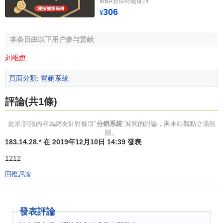
能，輕鬆幫企業實現商業盈利的基礎之上也在互聯網上再次
MBA智库特邀讲师
306
¥
實現
品牌推廣
。正是因為移動雲分銷幾乎覆蓋了電商領域的
所有需求，兼容了電商領域的全部所需功能，所以一直以來
移動雲分銷受到各大企業喜愛。眾多知名企業在電商領域紛
本条目由以下用户参与贡献
紛成為移動雲分銷系統的擁躉。在巨集觀的角度上來看，這
刘维燎
.
種分銷軟體的出現徹底的改變了傳統企業的
商業生態
環
境。
頁面分類
:
營銷系統
分銷系統的市場覆蓋
評論(共1條)
提示:評論內容為網友針對條目"
分銷系統
"展開的討論，與本站觀點立場無
市場覆蓋的三層目標：達到目標銷量；達到
目標市場
份
關。
額；取得滿意的
市場滲透率
。有時由於種種原因企業不能同
183.14.28.* 在 2019年12月10日 14:39 發表
時實現上述三層目標，而總是顧此失彼。此時企業需要為這
1212
三個目標確定
優先順序
，明確哪一個是對公司長遠發展最為
回複評論
重要的
核心目標
。例如，由於渠道和資金有限，一些企業在
實際營銷過程中並不要求兼顧所有的市場，而是在人口稠密
的地區加強
市場滲透
。
發表評論