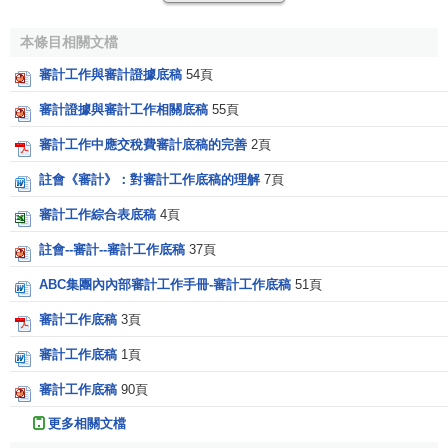
所形成的審計工作底稿。它主要包括：
審計業務約定書
、審
本條目相關文檔
計計劃、
審計總結
、未審會計報表、試算平衡表、審計差異
調整彙總表、審計報告、
管理建議書
、被審計單位管理當局
審計工作與審計證據底稿
54頁
聲明書以及註冊會計師對整個審計工作進行
組織管理
的所有
審計證據與審計工作相關底稿
55頁
記錄和資料。
審計工作中應交稅費審計底稿的完善
2頁
2.業務類工作底稿
註會《審計》：對審計工作底稿的理解
7頁
業務類工作底稿指註冊會計師在審計實施階段為執行具
審計工作綜合表底稿
4頁
體
審計程式
所形成的審計工作底稿。它包括：
符合性測試
中
註會--審計--審計工作底稿
37頁
形成的
內部控制
問題調查表和
流程圖
、
實質性測試
中形成的
項目明細表、資產盤點表或調節表、
詢證函
、分析性測試
ABC集團內內部審計工作手冊-審計工作底稿
51頁
表、計價測試記錄、截止測試記錄等等。
審計工作底稿
3頁
3.備查類工作底稿
審計工作底稿
1頁
指註冊會計師在審計過程中形成的、對審計工作僅具有
審計工作底稿
90頁
備查作用的審計工作底稿。主要包括：被審計單位的設立批
更多相關文檔
准證書、營業執照、合營合同、協議、章程、組織機構及管