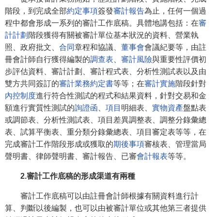
階段，到完成全部
約定事項
簽發
審計報告
為止，任何一個過
程中都會形成一系列的審計工作底稿。具體地講包括：在
審
計計劃
階段獲得有關被審計單位基本狀況的資料、營業執
照、政府批文、
合同
章程和協議、
董事會
會議紀要等，由註
冊會計師自行獲得編製的
調查表
、
審計風險
與重要性評價初
步評估資料、審計計劃、審計程式表、分析性測試表以及由
雙方共同簽訂的
審計業務約定書
等等；在
審計實施
階段針對
內控制度
進行符合性測試的程式和結果資料，針對交易和金
額進行實質性測試的
詢證函
、
項目
明細表、
實物資產
盤點表
或調節表、分析性測試表、項目差異調整表、調整分錄彙總
表、試算平衡表、重分類分錄彙總表、項目審定表等等，在
完成審計工作階段形成或獲取的
期後事項
審核表、管理當局
聲明書、律師聲明書、審計報告、已審
會計報表
等等。
2.審計工作底稿的形成渠道有兩種
審計工作底稿可以由註冊會計師根據有關資料進行計
算、判斷以後編製，也可以由被審計單位或其他第三者提供