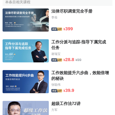
本条目相关课程
理人員結構圖、董事會會議紀要、重要
經濟合同
、相關內部
控制制度、
驗資報告
的複印件或摘錄。備查類審計工作底稿
法律尽职调查完全手册
隨被審計單位有關情況的變化而不斷更新，應詳細列明目錄
李俭
清單，並將更新的文件資料隨時歸檔。註冊會計師在將上述
399
資料歸為備查類工作底稿的同時，還應根據需要，將其中與
¥
具體
審計項目
有關的內容複印、摘錄、綜合後歸入業務類審
計工作底稿的具體審計項目之後。通常，備查類審計工作底
工作分派与追踪-指导下属完成
任务
稿是由被審計單位或第三者根據實際情況提供或代為編製，
谢瑞宝
因此，註冊會計師應認真審核，並對所取得的有關文件、資
28.8
99
¥
¥
料標明其具體來源。
審計工作底稿的作用
工作效能提升六步曲，效能倍增
的秘诀
张聪伟
在審計過程中，註冊會計師需要大量地編製或取得審計
39.9
¥
工作底稿，使得審計工作底稿成為
註冊會計師審計
業務中最
為普遍的專業工具，促進審計工作向科學化、
規範化
方向發
超级工作法72讲
展。審計工作底稿在審計中的作用如下：
方军