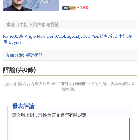
1.審計工作底稿是聯結全部審計工作的紐帶
180
¥
審計工作經常由多個註冊會計師進行，他們之間存在不
同的分工協作。審計工作在不同階段有不同的測試程式和實
本条目由以下用户参与贡献
現目標。審計工作底稿可以把不同人員的審計結果、不同階
Kane0135
,
Angle Roh
,
Dan
,
Cabbage
,
Zfj3000
,
Yixi
,
鲈鱼
,
泡芙小姐
,
东
段的審計結果有機地聯繫起來，使得各項工作都圍繞對會計
风
,
LuyinT
.
報表發表意見這一總體目標來進行。
頁面分類
:
審計術語
2.審計工作底稿是形成
審計結論
、發表審計意見的依據
評論(共0條)
審計工作底稿是
審計證據
的載體，它不但記錄了審計證
據本身的反映內容，而且記載了註冊會計師對審計證據的評
提示:評論內容為網友針對條目"
審計工作底稿
"展開的討論，與本站觀點立
價分析情況以及得出的
審計結論
。這些審計證據和註冊會計
場無關。
師的專業判斷是形成審計結論、發表審計意見的直接依據。
發表評論
3.審計工作底稿是評價
審計責任
、專業勝任能力和
工作
業績
的依據
請文明上網，理性發言並遵守有關規定。
評價審計責任通常是評價註冊會計師對審計報告所負的
真實性和合法性責任。如果註冊會計師嚴格依據
獨立審計準