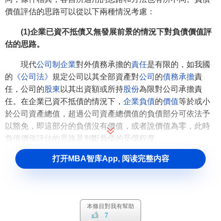
價值評估的思路可以從以下兩種情況考慮：
(1)企業已資不抵債又無發展前景的情況下對負債價值評
估的思路。
現代
公司制企業
對外債務承擔的
責任
是有限的，如我國
的
《公司法》
規定公司以其全部資產對
公司
的
債務承擔
責
任，公司的
股東
以其出資額或所持
股份
為限對公司承擔責
任。在企業已資不抵債的情況下，
企業負債
的
價值
等於或小
於公司資產總值，超過公司資產總價值的負債部分可依法予
以豁免，即這部分的負債沒有價值，或者說價值為零，此時
負債價值評估的思路是判斷負債的受償程度。
打开MBA智库App, 阅读完整内容
(2)與第一種情況相反，即企業資產大於企業負債或企業
雖已資不抵債但只是暫時虧損，有發展前景，則是單獨對負
債價值進行評估的評估思路。
在企業資產大於企業負債情況下，企業有償付債務的
能
本條目對我有幫助
7
力
，此時負債價值應是
市場價值
，評估思路是判斷負債換算