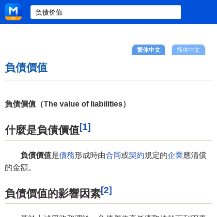
繁体中文
简体中文
負債價值
負債價值（The value of liabilities）
[1]
什麼是負債價值
負債價值
是
債務
形成時由
合同
或
契約
規定的
企業
應清償
的金額。
[2]
負債價值的影響因素