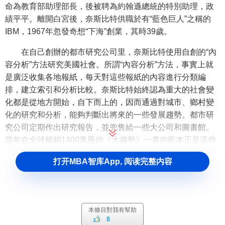
命為教育部助理部長，後被聘為約翰遜總統的特別助理，政
績平平。離開白宮後，奈斯比特供職於有“藍色巨人”之稱的
IBM，1967年忽發奇想“下海”創業，其時39歲。
在自己創辦的都市研究公司里，奈斯比特使用自創的“內
容分析”方法研究美國社會。所謂“內容分析”方法，事實上就
是廣泛收集各地報紙，每天對這些報紙的內容進行分類編
排，建立索引和分析比較。奈斯比特始終認為重大的社會變
化都是從地方開始，自下而上的，因而通過對城市、鄉村變
化的研究和分析，能夠判斷出將來的一些發展趨勢。都市研
究公司定期作出研究報告，並兜售給一些大公司和圖書館。
當年在全球暢銷1400萬冊的《大趨勢》一書的藍本正是這些
定期作出的研究報告。
打开MBA智库App, 阅读完整内容
奈斯比特著述甚豐，《大趨勢》取得成功之後的近20年
裡，幾乎平均每年均有新作問世，其中不少系與他人合著。
其近期著作包括《2000大趨勢》 、《全球弔詭》等。
本條目對我有幫助
在這本由約翰·奈斯比
8