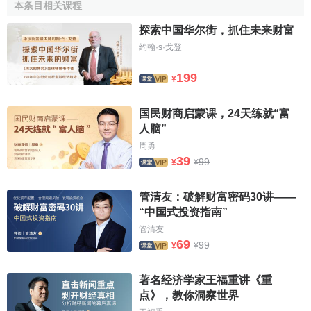
事實上，與國內同類圖
（Luther H. Gulick，1892-1993）
本条目相关课程
15．
瑪麗·帕克·福萊特
書比較起來，奈斯比特的這本新書所考察的並不是一個新主
（Mary Parker Follett，1868－l933）
探索中国华尔街，抓住未来财富
16．
雨果·孟斯特伯格
題，也並沒有提出更新的觀點。只不過由於生活在美國社
（Hugo Munsterberg，1863－l9l6）
约翰·s·戈登
會，因此在書中對美國文化的批判性考察和許多美國人沉迷
17．
喬治·埃爾頓·梅奧
（George Elton Mayo，1880-1949）
於科技享樂現象的描述更貼近、更具說服力。不過，由於中
199
18．
弗里茨·羅特利斯伯格
¥
譯本的譯名是一個極易引人誤解的糟糕的翻譯，以及中美生
（Fritz J. Roethlisberger，1898-1974）
19．
赫伯特·西蒙
活水平、
價值觀念
的差異，中國讀者要想真正讀懂奈氏的這
（Herbert A. Simon）
国民财商启蒙课，24天练就“富
20．
亞伯拉罕·馬斯洛
本大作，並非易事。
人脑”
（Abraham Maslow，1908－l970）
21．
克萊頓·阿爾德佛
周勇
奈斯比特始終對亞洲的前景保持著樂觀的態度，在前幾
（Clayton Alderfer）
39
99
¥
¥
22．
戴維·麥克利蘭
年與他人合著的《亞洲大趨勢》里，他預言亞洲將會成為世
（David McClelland）
23．
道格拉斯·麥克雷戈
界經濟的中心。也許是因為此，亞洲對奈斯比特有著特別的
管清友：破解财富密码30讲——
（Douglas McGregor，1906－1964年）
好感，其新著的中譯本在東南亞一經推出，即登上暢銷書排
24．
約翰·莫爾斯
“中国式投资指南”
（John Morse）
行榜。在《高科技·高思維》一書的中譯本序言中，奈氏對古
管清友
25．
威廉·奧奇
老的華夏文明也寄予厚望，希望它能“有助於我們在高科技時
（William G. Ouchi）
69
99
¥
¥
26．
克瑞斯·阿吉裡斯
代尋求人性的意義”。
（Chris Argyris）
27．
庫爾特·勒溫
著名经济学家王福重讲《重
（Kurt Lewin，1890 - 1947）
[1]
約翰·奈斯比特的新人類觀
28．
利蘭·佈雷德福
点》，教你洞察世界
（Leland Bradfurd）