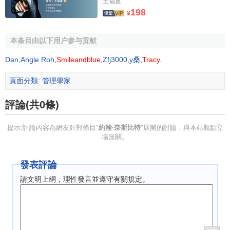
王福重
29．
伯爾赫斯·弗雷德里克·斯金納
198
（B. F. Skinner）
¥
約翰·奈斯比特是一個永遠響亮的名字，這是一位具有全
30．
阿爾伯特·班杜拉
（Albert Bandura）
球影響的神奇人物，他曾以《大趨勢》和《亞洲大趨勢》兩
31．
萊曼·波特
本条目由以下用户参与贡献
部著作奠定其作為未來學家的堅實地位，並始終以高瞻遠
（Lyman Porter）
32．
維克托·弗魯姆
矚、洞悉一切和敏銳感知未來的能力永遠獨領風騷於他同時
Dan
,
Angle Roh
,
Smileandblue
,
Zfj3000
,
y桑
,
Tracy
.
（Victor H. Vroom）
代的眾多學者之上。最近，奈斯比特先生又於新世紀來臨之
33．
弗雷德里克·赫茨伯格
（Frederick Herzberg）
際以其獨特的視角和精辟的見解為我們推出了他的新作《大
頁面分類
:
管理學家
34．
斯塔西·亞當斯
（J. Stacy. Adams）
挑戰———２１世紀的指針》一書。這位當代美國人在縱觀
35．
哈羅德·凱利
評論(共0條)
滄海桑田巨變下的新世紀和芸芸眾生之後，仍以一貫的方式
（Harold H. Kelley）
36．
哈羅德·孔茨
和作風淋漓盡致地發揮著他獨到的“新人類觀”，讓21世紀每一
（Harold koontz，1908－1984）
提示:評論內容為網友針對條目"
約翰·奈斯比特
"展開的討論，與本站觀點立
位渴望成功的人士驚喜地發現，他又為人們指明瞭新世紀光
37．
切斯特·巴納德
場無關。
（Chester Barnard，1886-1961）
明的奮斗方向和遠大的前景。
38．
斯坦利·西肖爾
（Stanley E. Seashore）
39．
羅伯特·坦南鮑姆
發表評論
在這部新著中，奈斯比特先生告訴人們，新世紀是充滿
（Robert Tannenbaum）
挑戰和機遇的新的生存空間，成功的機遇與各種導致失敗的
40．
俄亥俄州立大學研究小組
請文明上網，理性發言並遵守有關規定。
41．
倫西斯·利克特
因素同時並存，要想得心應手地駕馭風雲變幻的現實，成為
（Rensis Likert）（密執安研究）
新世紀的成功人士，那就必須具備以下必備的條件。這便是
42．
羅伯特·布萊克
（Robert R. Blake）
奈氏的“新人類觀”。在這裡，奈斯比特將之歸納為五大成功素
43．
弗雷德·菲德勒
（Fred E. Fiedler）
質，即：前瞻性與樂觀主義；熱愛變化，易於變革；珍視
企