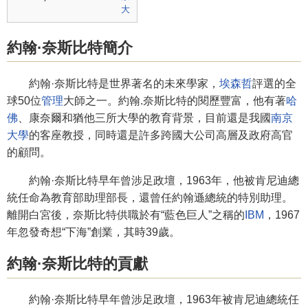
約翰·奈斯比特簡介
約翰·奈斯比特是世界著名的未來學家，
埃森哲
評選的全
球50位
管理
大師之一。約翰.奈斯比特的閱歷豐富，他有著
哈
佛
、康奈爾和猶他三所大學的教育背景，目前還是我國
南京
大學
的客座教授，同時還是許多跨國大公司高層及政府高官
的顧問。
約翰·奈斯比特早年曾涉足政壇，1963年，他被肯尼迪總
統任命為教育部助理部長，還曾任約翰遜總統的特別助理。
離開白宮後，奈斯比特供職於有“藍色巨人”之稱的
IBM
，1967
年忽發奇想“下海”創業，其時39歲。
約翰·奈斯比特的貢獻
約翰·奈斯比特早年曾涉足政壇，1963年被肯尼迪總統任