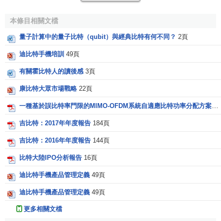
影響世界進程的100位管理大師
特和他的女兒娜娜·奈斯比
1．
亞當·斯密
特以及道格拉斯·菲力普合
本條目相關文檔
：
（Adam Smith，1723-1790）
著的書中，主要講述了兩部
2．
羅伯特·歐文
量子計算中的量子比特（qubit）與經典比特有何不同？
2頁
（Robert Owen，1771－1858）
分內容。第一部分講述的是
3．
查爾斯·巴貝奇
迪比特手機培訓
49頁
消費科技及其對我們的影
（Charles Babbage，1792－1871）
4．
弗雷德里克·W·泰勒
響，重點是媒體的暴力化傾
（Frederick W. Taylor，1856-1915）
有關霍比特人的讀後感
3頁
5．
卡爾·巴思
向帶來的嚴重社會問題。第
（Carl G. Barth，1860-1939）
康比特大眾市場戰略
22頁
二部分關註的是當前正在發
6．
亨利·甘特
（Henry L. Gantt，1861-1919）
展中的基因技術。作者認為
一種基於誤比特率門限的MIMO-OFDM系統自適應比特功率分配方案
9
7．
弗蘭克·吉爾佈雷斯
基因技術是真正革命的技
（Frank B. Gilbreth，1868-1924）
吉比特：2017年年度報告
184頁
8．
莉蓮·吉爾佈雷斯
術，它給人類帶來的才是具
（Lillian Moller Gilbreth，1878-1972）
9．
哈林頓·埃默森
吉比特：2016年年度報告
144頁
革命性意義的轉變。與十幾
（Harrington Emerson，1853-1931）
年前“揮斥方遒”的“書生意
10．
莫裡斯·庫克
比特大陸IPO分析報告
16頁
（Morris Cooke，1872-1960）
氣”比起來，奈氏似乎少了
11．
亨利·法約爾
迪比特手機產品管理定義
49頁
（Henry Fayol，1841-1925）
些銳氣，多了幾分沉穩，不
12．
馬克斯·韋伯
在動輒預言人類未來的大趨
迪比特手機產品管理定義
49頁
（Max Weber，1864-1920）
13．
林德爾·厄威克
勢。
（Lyndall F. Urwick，1891-1984）
更多相關文檔
14．
盧瑟·古利克
[
編輯
]