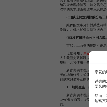
需求範疇本身進行論證，對供給
給和衙求理論體系，加之馬克思
濟學的供求理論搬進馬克思經濟
(二)缺乏簡潔明快的分析工
純粹的文字分析對某些範疇的研
說服力。供求關係是特別適合用
(三)沒有嚴格區分不同含
當然，上面舉的幾點不是馬克
比較可知，
馬克思主義
供求
人主義歷史觀解釋世界，解釋經
規律，尤其使用一些方便簡潔的
新古典供求理論，從描述經濟
亲爱的
者的均衡條件，並運用數學工具
對供求與價格互動的運動趨向的
过去的
团队的
1，離開生產、勞動抽象地
新古典供求理論使用所謂“心理
然而，
law)”發展而來。戈森定律即
运营支
的。