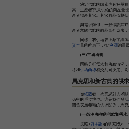
決定供給的因素也有好幾種：
高；生產者’怒意供給的商品量
產者轉產其它。其它商品價格低
與需求類似，一般假設其它因
產者意願供給的商品量列成表，稱
同樣，將供給表上數字繪製在坐
資本
量的約束下，按“
利潤
總量
(三)市場均衡
同時分析需求和供給情況，將
線和
供給曲線
相交共同決定。均
馬克思和新古典的供
從
總體
看，馬克思對供求關
係中的重要地位。這是我們發展
關係表層範疇的供求關係，馬克
(一)沒有完整的供給和需求
按照<
資本論
)的研究體系