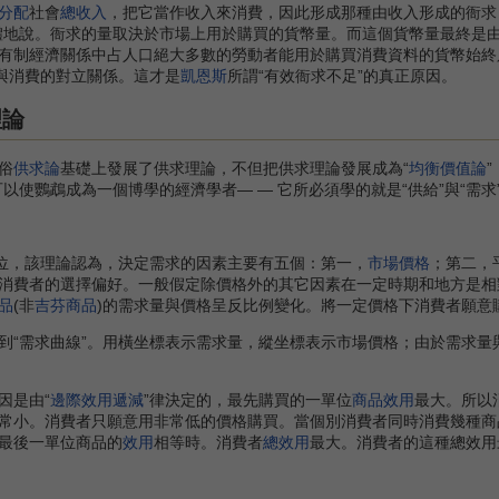
分配
社會
總收入
，把它當作收入來消費，因此形成那種由收入形成的衙求
體地說。衙求的量取決於市場上用於購買的貨幣量。而這個貨幣量最終是
有制經濟關係中占人口絕大多數的勞動者能用於購買消費資料的貨幣始終
產與消費的對立關係。這才是
凱恩斯
所謂“有效衙求不足”的真正原因。
理論
俗
供求論
基礎上發展了供求理論，不但把供求理論發展成為“
均衡價值論
以使鸚鵡成為一個博學的經濟學者— — 它所必須學的就是“供給”與“需求
位，該理論認為，決定需求的因素主要有五個：第一，
市場價格
；第二，
消費者的選擇偏好。一般假定除價格外的其它因素在一定時期和地方是相
品
(非
吉芬商品
)的需求量與價格呈反比例變化。將一定價格下消費者願意
需求曲線”。用橫坐標表示需求量，縱坐標表示市場價格；由於需求量與市
是由“
邊際效用遞減
”律決定的，最先購買的一單位
商品效用
最大。所以
常小。消費者只願意用非常低的價格購買。當個別消費者同時消費幾種商
最後一單位商品的
效用
相等時。消費者
總效用
最大。消費者的這種總效用