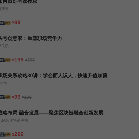
如何做好有效授权
鸿智博
99
¥
头号创意家：重塑职场竞争力
薛良凯
199
398
¥
¥
职场关系攻略30讲：学会面人识人，快速升值加薪
arry
99
199
¥
¥
战略布局·融合发展——聚焦区块链融合创新发展
MBA智库特邀讲师
299
¥