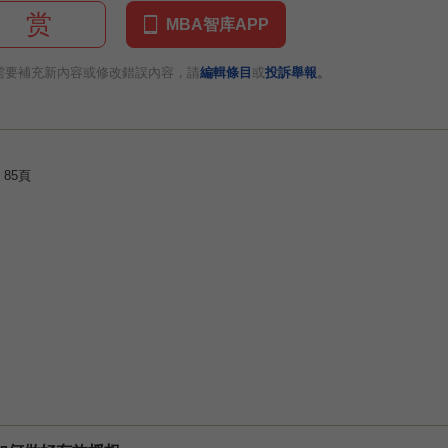
赏
MBA智库APP
。
需要補充新內容或修改錯誤內容，請
編輯條目
或
投訴舉報
85頁