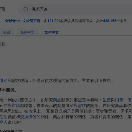
索引
全球专业中文经管百科
，由
121,994
位网友共同编写而成，共计
436,155
个条目
收藏
简体中文
繁体中文
条目
供給
和需求理論，但涉及供求理論的多方面。主要有以下幾點：
基本關係。
統一到供求關係之中。如研究
商品
關係的那些基本範疇：
生產
與
消費
、
價
它們與
市場
相聯繫，實際表示的就是供給與
需求
的關係。在研究商品和價
馬克思指出。在市場上。“互相對立的只是兩個範疇：買者和賣者。需求和供
使用價值和
交換價值
的關係，商品和貨幣的關係，買者和賣者的關係；第
商人
來代表”。
題的兩個方面，