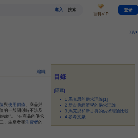
登录
百科VIP
工具▼
[
編輯
]
目錄
[
隱藏
]
1
馬克思的供求理論[1]
值
與
使用價值
、商品與
2
新古典經濟學的供求理論
值的一般關係時不涉及
3
馬克思和新古典的供求理論比較
給”。 “在商品的供求
4
參考文獻
二，生產者和
消費者
的