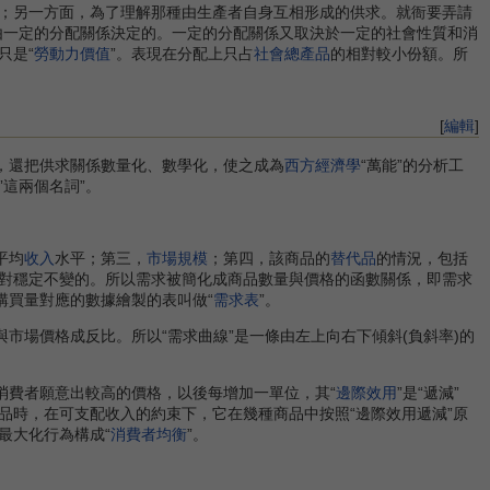
；另一方面，為了理解那種由生產者自身互相形成的供求。就衙要弄請
由一定的分配關係決定的。一定的分配關係又取決於一定的社會性質和消
只是“
勞動力價值
”。表現在分配上只占
社會總產品
的相對較小份額。所
[
編輯
]
”，還把供求關係數量化、數學化，使之成為
西方經濟學
“萬能”的分析工
”這兩個名詞”。
平均
收入
水平；第三，
市場規模
；第四，該商品的
替代品
的情況，包括
對穩定不變的。所以需求被簡化成商品數量與價格的函數關係，即需求
購買量對應的數據繪製的表叫做“
需求表
”。
場價格成反比。所以“需求曲線”是一條由左上向右下傾斜(負斜率)的
消費者願意出較高的價格，以後每增加一單位，其“
邊際效用
”是“遞減”
品時，在可支配收入的約束下，它在幾種商品中按照“邊際效用遞減”原
最大化行為構成“
消費者均衡
”。