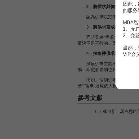
因此，
2，將供求與價值的關係顛
的服务
認為供求決定價值。供求理論
MBA智
3，將供求當成兩股平行的
1、无
2、免
同時又將“需求”擺在首住。供
量決不是平行的。因為供給的水
当然，
4，抽象摔供求關係的社會
VIP
抹殺供求主體不平等的階級地
動。即使有差別也只是收人多少
比如。個別供求與市場供求，供
給”“需求”這樣的大概念，理解
參考文獻
↑
林自新，馬克思的供