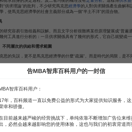
和衙求自身的決定過程。及二者均衡的機理沒有
定量分析
。這樣博
供求規
對“供求理論”的批判，不少研究馬克思
經濟學
的人對供求關係產生曲解和
學，使馬克思經濟學的社會主義部分成為一個“半土不洋”的混合物。
具
究容易引致歧義和誤解。而且文字分析很難將某些原理髮展成“普遍適
幾何工具進行分析的：一旦供求關係具有了幾何的形式，它自己就變成一
義、不同層次的供給和需求範圍
思的失誤，更不是馬克思經濟學的什麼“疏漏”。而是時代的局限，是不
觀與新古典的供求理論的分歧歸根結底在於
世界觀
和方法論上的不同。馬
告MBA智库百科用户的一封信
濟；二者對同一經濟現象作不同甚至相反的解釋：但新古典供求理論在解
數學分析工具。這對我們建立和發展社會主義
市場經濟
的供求理論都有
現象運動的角度研究了供求的分別運動和互動的規律，以及供求關係與
MBA智库百科用户：
建立了完整的供給和需求理論體系，進而使供求分析同時成為一套分析經
說明是一致的，主要區別在於對它們背後的決定因素的解釋大相徑庭。新
17年，百科频道一直以免费公益的形式为大家提供知识服务，这
荣幸和骄傲。
談供給和需求。
定律”說明供給和需求。完全脫離生產和勞動。它認為，決定供求的最終依
在目前越来越严峻的经营挑战下，单纯依靠不断增加广告位来维
“欲望強度或享受遞減規律”。即使在供給理論中講到“生產成本”，但生產成
出，必然会越来越影响您的使用体验，这也与我们的初衷背道而