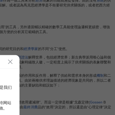
律
作為一個工具來分析
經濟
現象的功能就無從發揮。由於沒有
系統
的供
誤解。或者認為馬克思經濟學是不衙要研究供求關係的，或者把西方經
用”的工具，另外適當輔以精確的數學工具能使理論邏輯更縝密，增強
個方便的分析其它範疇的工具。
同的研究目的和
經濟學家
的不同“分工”使然。
克思用唯物
辯證法
解釋世界，包括經濟世界；新古典學派用唯心論和個
釋描述經濟現象時緬致人徽，一定程度上揭示了供求關係的表象聯繫和
借鑒和啟示作用。
其它經濟關係的作用和反作用，解釋了供給和需求本身的形成
機制
和二
濟現象的工具。由於兩種供求理論描述的經濟現象是共同的，所以二者
古典供求理論的主要缺陷和錯誤如下：
是我们
據是“邊際效用遞減律”。而這一定律是根據“戈森定律(
Gossen
B
持网站
本的價格是間接由
最終消費
品的“效用”決定的，所以還是由“心理定律”決定
驰。