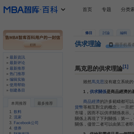
首页
专题
分类
條目
討論
編輯
供求理論
用手机看
最新資訊
最新评论
[1]
馬克思的供求理論
最新推荐
热门推荐
编辑实验
雖然
馬克思
沒有建立系統的
使用帮助
创建条目
1，
供求關係
是商品經濟的
商品經濟
的許多範疇都可以
本周推荐
最多推荐
貨幣
等相互對立的概念，一旦把
飲料
市場，因而不以供求關係表示。
流家
關係上再現了下列關係：第一，
Facebook公司
關係，儘管二者可以由第三者即
債券
財政術語
2，供給和需求只是一個問