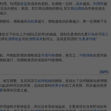
利潤。利潤是
收益
與成本的差額。在價格一定時，
成本
越低，
利潤率
越
呈反向變化：第四。其它商品價格的變化 其它
商品價格
高些會促使生
減少。
例變化，價格越高
供給量
越大，價格越低供給量越少。將一定價格下生
從左下向右上方傾斜(正斜率)的曲線。個別生產者的生產
行為
在可
投入
選擇在
邊際收益
等於
邊際成本
點停止。這就是所謂的“
生產者均衡
”。
點。均衡點對應的價格就是
市場均衡
價格，換言之，
均衡價格
由需求曲
衡點進行，則價格會高於或低於均衡價格。
[
編輯
]
、相互聯繫、及其與其它
經濟範疇
的關係，並指出了供求關係在經濟關
本論)的研究目的所限，也由於當時
經濟分析
的工具所限，對於處於經濟
要
發展和完善之處。
求理論時才順便提及，所以沒有系統地論述。主要表現在沒有對供給和