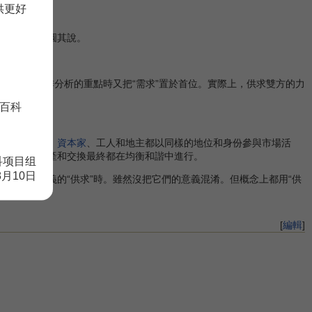
供更好
倒，不能自圓其說。
在具體安排分析的重點時又把“需求”置於首位。實際上，供求雙方的力
百科
的抽象主體。
資本家
、工人和地主都以同樣的地位和身份參與市場活
求作用下生產和交換最終都在均衡和諧中進行。
科项目组
8月10日
不同含義的“供求”時。雖然沒把它們的意義混淆。但概念上都用“供
[
編輯
]