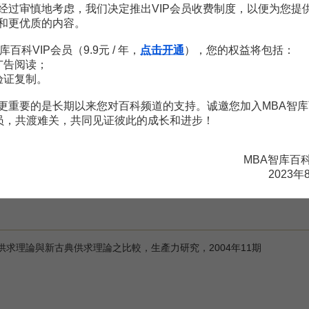
经过审慎地考虑，我们决定推出VIP会员收费制度，以便为您提
倒，
和更优质的内容。
用邊際效用說明供求，又用供求說明價值。邊際效用又是價值，邏輯顛
库百科VIP会员（9.9元 / 年，
点击开通
），您的权益将包括：
力量，
广告阅读；
验证复制。
求理論在處理供求雙方的作用時往往把它們當成兩股平行的力量；但是，
平和方式決定了需求的水平和方式，供給是矛盾的主要方面。
更重要的是长期以来您对百科频道的支持。诚邀您加入MBA智库
本質，
会员，共渡难关，共同见证彼此的成长和进步！
住 與假設的“
經濟人
”一樣。供求理論中的
經濟主體
是脫離特定生產關係
上的差別，沒有剝削、沒有不平等；供求雙方力量相當，雖有波動，在供
MBA智库百
2023年
求波動與供求移動、供求總量與供求結構等：馬克思在自己分別表示這些
的人容易將它們混淆。
求理論與新古典供求理論之比較，生產力研究，2004年11期