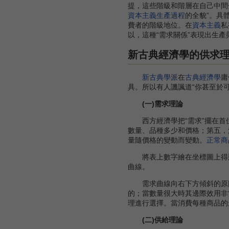
提，這些階級和階層在自己中間
資本主義生產過程
的全貌”。具
費者的階級地位。在
資本主義
私
以，這種“需求關係”表現出生
新古典經濟學的供求
新古典學派
在
古典經濟學
庸
具。所以有人譏諷道“你甚至於可
(一)需求理論
西方經濟學把“需求”擺在首
數量、品種多少和價格；第五，
量隨價格的變動而變動。
正常商
將表上數字繪在坐標圖上得到“
曲線。
需求曲線向右下方傾斜的原因
的；當數量很大時其邊際效用非
理進行選擇。當消費每種商品的
(二)供給理論