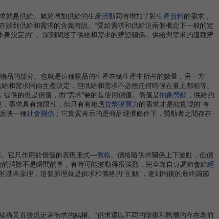
求就是供給。屬於增加供給的生產
活動
同時增加了對
生產資料
的需求，
在談到供給和需求的含義時說。“要給需求和供給這兩個概念下一般的定
本身決定的”， 深刻闡述了供給和需求的辨證關係。供給與需求的這種辨
種物品的部分。也就是這種物品的生產在總生產中所占的數量，另一方
供給和需求同由生產決定，但供給和需求不必然任何時候在量上都相等。
，提供的也是價值，而“需求”要的是使用價值。價值是
抽象勞動
，供給的
說，需求具有無限性，但只有有相應
貨幣購買力
的需求才是能實現的“有
。反映一種
社會關係
；它實質表示的是商品經濟條件下，勞動者之間存在
。它只作用於價值的表現形式—
價格
。價格隨供求關係上下波動，但價
平衡的消除不是瞬間的事，有時可能波動得很強烈，完全靠自身調節會給
經
的基本原理，這個原理就是供求和價格的“互動”，達到均衡的最終調節
結構又直接規定著衙求的結構。“供求還以不同的階級和階層的存在為前