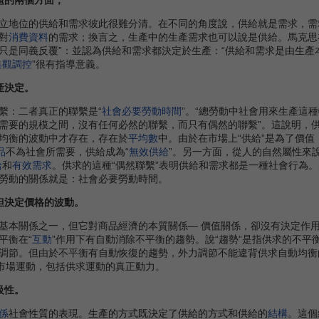
地位的供給和需求彼此很難分清。在不同的角度說，供給就是需求，需
對
消費資料
的需求；換言之，生產中的生產需求也可以說是供給。馬克思
只是同義反覆”：並認為供給和需求都決定於生產：“供給和需求是由生產
集觀調控
”很有指導意義。
產決定。
：二者真正的聯繫是“
社會必要勞動時間
”。“總勞動中社會用來生產這
需要的規模之間，沒有任何必然的聯繫，而只有偶然的聯繫”。這說明，
均衡的波動中才存在，存在於
平均數
中。由於在市場上“供給”是為了價值
品
不為社會所需要，供給成為“
無效供給
”。另一方面，從人的自然屬性來
給
和
有效需求
。供求的這種“偶然聯繫”表明供給和需求都是一種社會行為
勞動的關係就是：社會必要勞動時間。
但決定價格的波動。
本關係之一，但它對商品經濟的本質關係— 價值關係，卻沒有決定作用
平衡在“
互動
”作用下有自動消除不平衡的趨勢。說“趨勢”是指供求的不
調節。但由於不平衡有自動恢復的趨勢，外力調節不能違背供求自動均衡
市場運動，包括供求運動的真正動力。
級性。
係
社會性質的表現。生產的方式既決定了供給的方式和供給的
結構
。這個