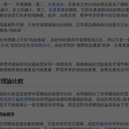
第一，市場價格；第二，
生產成本
。生產者之所以供給商品是為了賺取
也越大。反之則越小。第三。
生產要素
的價格。它與生產者願供給的商品量
會促使其它向本領域轉產。此外，自然災害、戰爭等
突發事件
往往使供給
素相對不變。只有市場價格隨
供給變動
。正常商品價格與供給量呈正比
為“供給表”：
標圖上可得“供給曲線”。由於供給量與市場價格成正比，所以它是一條
最大化”原則決定
投資規模
大小。由於受制於“邊際收益遞減”規律，生產者
需求曲線和供給曲線置於同一坐標系內，兩條曲線的交點就是市場均衡
衡價格對應的產量是均衡產量，即需求等於供給的產量。如果生產在非均
求理論比較
係的分析是從經濟本質關係的角度作出的，他明確指出了供求關係的性質
馬克思主義經濟學
的供求理論的基礎和應遵循的前提。但由於馬克思<資
思不可能發展出一套完整韻供求理論。馬克思對供求關係的論述有如下
需
理論體系
，供求關係是被舍象的範疇。只是在研究其它範疇，或批判
庸俗經濟學
的供