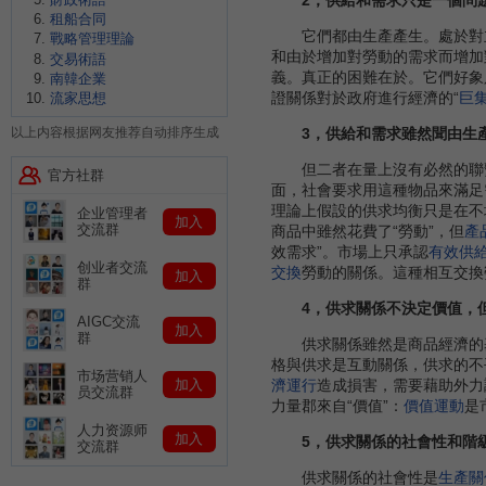
租船合同
它們都由生產產生。處於對立
戰略管理理論
和由於增加對勞動的需求而增加
交易術語
義。真正的困難在於。它們好象
南韓企業
證關係對於政府進行經濟的“
巨
流家思想
3，供給和需求雖然聞由生
以上内容根据网友推荐自动排序生成
但二者在量上沒有必然的聯繫
官方社群
面，社會要求用這種物品來滿足
理論上假設的供求均衡只是在不
企业管理者
加入
交流群
商品中雖然花費了“勞動”，但
產
效需求”。市場上只承認
有效供
创业者交流
交換
勞動的關係。這種相互交換
加入
群
4，供求關係不決定價值，
AIGC交流
加入
群
供求關係雖然是商品經濟的基
格與供求是互動關係，供求的不
市场营销人
加入
濟運行
造成損害，需要藉助外力
员交流群
力量郡來自“價值”：
價值運動
是
人力资源师
加入
5，供求關係的社會性和階
交流群
供求關係的社會性是
生產關