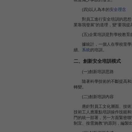
(四)以人為本的
安全理念
對員工進行安全培訓的思想發動
業靠我發展”的道理，變“要我提
(五)企業培訓是對學校教育
據統計，一個人在學校里學到的
續、
系統
的培訓。
二、創新安全培訓模式
(一)創新培訓思路
隨著科學技術的不斷提高和新
轉變。
(二)創新培訓內容
應針對員工文化層面、技術層
技術工人應重點培訓操作技能和
門的統一部署，另一方面緊密聯
制宜、按需施教”的原則，編製