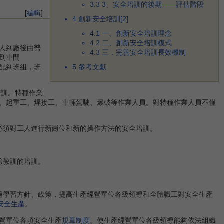
3.3
3、安全培訓的後期——評估階段
[
編輯
]
4
創新安全培訓[2]
4.1
一、創新安全培訓理念
4.2
二、創新安全培訓模式
人到廠後由勞
4.3
三．完善安全培訓長效機制
到車間
配到班組，班
5
參考文獻
培訓。特種作業
、起重工、焊接工、車輛駕駛、爆破等作業人員。對特種作業人員不僅
必須對工人進行新崗位和新的操作方法的安全培訓。
驗教訓的培訓。
過學習方針、政策，提高生產經營單位各級領導和全體職工對安全生產
安全生產
。
營單位各項安全生產
規章制度
。使生產經營單位各級領導能夠依法組織