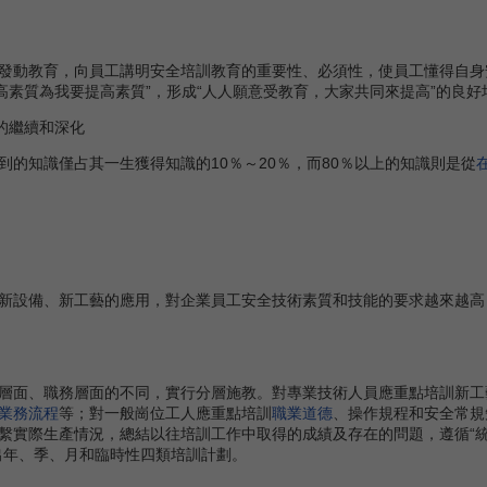
教育，向員工講明安全培訓教育的重要性、必須性，使員工懂得自身安全
高素質為我要提高素質”，形成“人人願意受教育，大家共同來提高”的良
的繼續和深化
知識僅占其一生獲得知識的10％～20％，而80％以上的知識則是從
設備、新工藝的應用，對企業員工安全技術素質和技能的要求越來越高
面、職務層面的不同，實行分層施教。對專業技術人員應重點培訓新工
業務流程
等；對一般崗位工人應重點培訓
職業道德
、操作規程和安全常規
繫實際生產情況，總結以往培訓工作中取得的成績及存在的問題，遵循“
出年、季、月和臨時性四類培訓計劃。