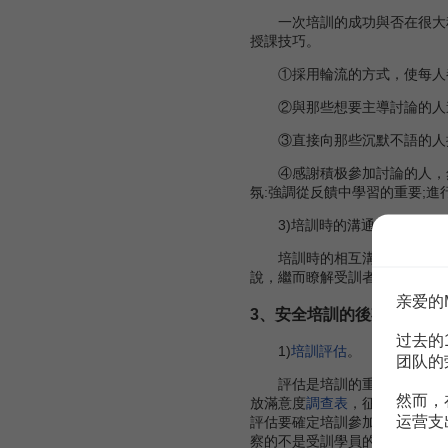
一次培訓的成功與否在很大程
授課技巧。
①採用輪流的方式，使每人都
②與那些想要主導討論的人進
③直接向那些沉默不語的人提
④感謝積极參加討論的人，然後
氛:強調從反饋中學習的重要;
3)培訓時的溝通。
培訓時的相互溝通是十分重要的
說，繼而瞭解受訓者想要的東西
亲爱的
3、安全培訓的後期——評
过去的
1)
培訓評估
。
团队的
評估是培訓的重要組成部分，
然而，
放滿意度
調查表
，征求受訓者對
运营支
評估要確定培訓參加者在多大程
察的不是受訓學員的情況，而是