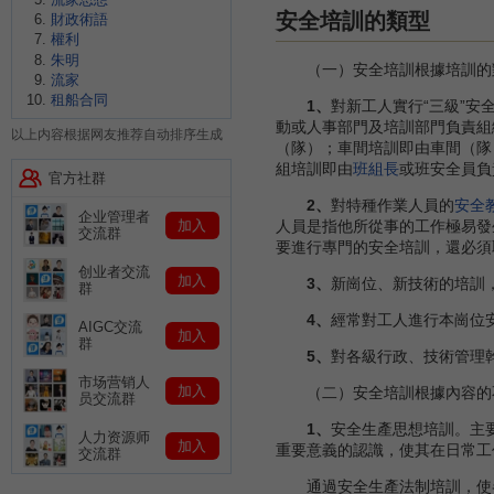
安全培訓的類型
財政術語
權利
朱明
（一）安全培訓根據培訓的
流家
租船合同
1、
對新工人實行“三級”安
動或人事部門及培訓部門負責組
以上内容根据网友推荐自动排序生成
（隊）；車間培訓即由車間（隊
組培訓即由
班組長
或班安全員負
官方社群
2、
對特種作業人員的
安全
企业管理者
加入
人員是指他所從事的工作極易發
交流群
要進行專門的安全培訓，還必須
创业者交流
加入
3、
新崗位、新技術的培訓
群
4、
經常對工人進行本崗位
AIGC交流
加入
群
5、
對各級行政、技術管理
市场营销人
加入
（二）安全培訓根據內容的
员交流群
1、
安全生產思想培訓。主
人力资源师
加入
重要意義的認識，使其在日常工
交流群
通過安全生產法制培訓，使各