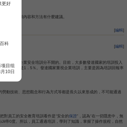
供更好
看對改進培訓內容和方法有什麼建議。
[
編輯
]
百科
[
編輯
]
們非常重視企業安全培訓分不開的。目前，大多數發達國家的培訓投入
科项目组
10％，我國是1．5％。發達國家重視企業培訓，主要是因為培訓回報率
8月10日
的勞動技術、思想觀念和行為方式等都是長久以來形成的，不可能通過
把對員工的安全教育培訓看作是“安全的
保證
”，認為“在一切隱患中，無
Jil帝0度。所以，員工通過培訓，學到了知識，掌握了操作規程，自然