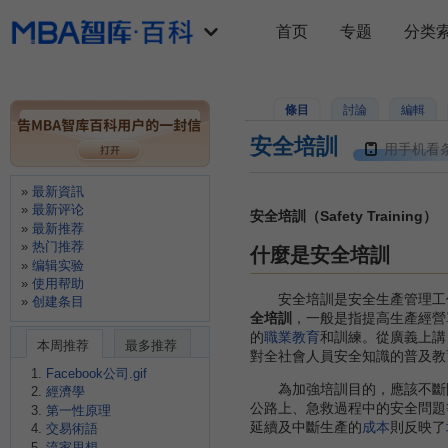
首页
专题
分类
條目
討論
編輯
安全培訓
用手机看
最新資訊
最新评论
安全培訓（Safety Training）
最新推荐
热门推荐
什麼是安全培訓
编辑实验
使用帮助
安全培訓是安全生產管理工作
创建条目
全培訓
，一般是指提高生產經營
的
職業教育
和訓練。從廣義上講
本周推荐
最多推荐
對全社會人員安全知識的普及教
Facebook公司.gif
為加強培訓目的，應該不斷開
經濟學
公路上、急救過程中的安全問題
第一性原理
延續及中斷生產的
成本
則反映了
交易術語
流家思想