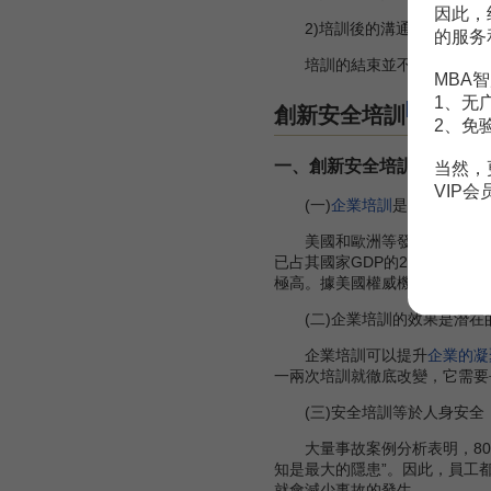
因此，
2)培訓後的溝通。
的服务
培訓的結束並不意味著與受訓
MBA智
1、无
[2]
創新安全培訓
2、免
一、創新安全培訓理念
当然，
VIP
(一)
企業培訓
是一項高回報
美國和歐洲等發達國家，其煤
已占其國家GDP的2．5％。從
極高。據美國權威機構
統計
，美
(二)企業培訓的效果是潛在
企業培訓可以提升
企業的凝
一兩次培訓就徹底改變，它需要
(三)安全培訓等於人身安全
大量事故案例分析表明，80％
知是最大的隱患”。因此，員工
就會減少事故的發生。