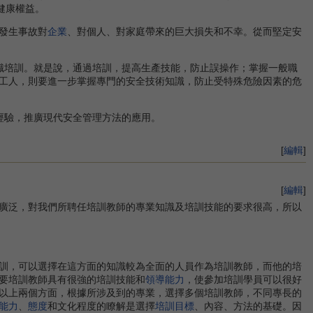
健康權益。
發生事故對
企業
、對個人、對家庭帶來的巨大損失和不幸。從而堅定安
識培訓。就是說，通過培訓，提高生產技能，防止誤操作；掌握一般職
工人，則要進一步掌握專門的安全技術知識，防止受特殊危險因素的危
經驗，推廣現代安全管理方法的應用。
[
編輯
]
[
編輯
]
廣泛，對我們所聘任培訓教師的專業知識及培訓技能的要求很高，所以
訓，可以選擇在這方面的知識較為全面的人員作為培訓教師，而他的培
要培訓教師具有很強的培訓技能和
領導能力
，使參加培訓學員可以很好
以上兩個方面，根據所涉及到的專業，選擇多個培訓教師，不同專長的
能力
、
態度
和文化程度的瞭解是選擇
培訓目標
、內容、方法的基礎。因