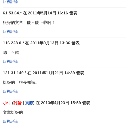
存環境也在發生迅速的變化。中國企業必然是在適應和挑戰
回複評論
這種變化中成長。首先，中國企業在其成長過程中必須面對
61.53.64.* 在 2011年5月14日 16:16 發表
一個相對不完善的環境，學會在這種環境中生存；其次，中
很好的文章，能不能下載啊！
國企業必須清醒地認識到，它現在賴以生存的條件中哪些是
落後的，是必然隨著社會的發展而改變的，必須認識到任何
回複評論
力圖維繫這些條件的
尋租
行為在長期都無法拯救企業，企業
116.228.0.* 在 2011年9月13日 13:36 發表
應該積極地適應市場變化的挑戰。
嗯，不錯
二、構建均衡利益格局
回複評論
在企業的
經營管理
中需要處理複雜的
利益關係
。例如，
121.31.149.* 在 2011年11月21日 14:39 發表
企業與國家之間、企業與消費者之間、企業與其他合作者之
挺好的，很長知識。
間、勞資之間、
股東
與經理人之間，控股者與普通股民之間
等等。企業能否生存發展將取決於企業在經營活動中所維繫
回複評論
和建立的利益關係或格局是什麼？這種利益格局是否對於各
小牛
(
討論
|
貢獻
) 在 2013年4月23日 15:59 發表
種
利益相關者
具有經濟價值。因此，在企業的經營活動中維
繫和構建有價值的利益關係是
企業發展目標
的核心內容。
文章挺好的！
回複評論
不能否認的是，在這種利益關係中，企業的核心利益是