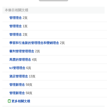
度、個人特點和技能高下考核員工；
本條目相關文檔
成功的企業在評判一個人時看他的行為和成就，而不看
管理理念
2頁
他們的個人素質與技能。業績評估是
公司
理念中影響巨大的
要素，它有據可依，也沒有素質與技能評估那麼主觀，因
管理理念
1頁
此，它與以事實為根基的工作方式密不可分。
管理理念
2頁
5.對競爭的緊迫感
學習和引進新的管理理念和營銷理念
2頁
經營
中應保持競爭的緊迫感。
審判管理管理理念
2頁
1)有競爭緊迫感的企業領導人會抓住機會，利用機會，
馬雲的管理理念
4頁
會更願意建立優勢而不會在不足的地方投入、支撐。
tcl管理理念
6頁
2)有競爭緊迫感的企業領導人會尋找問題、直面問題。
酒店管理理念
13頁
管理新理念
59頁
3)有競爭緊迫感的企業領導人不會在困難的人員安排問
題上退卻。
管理新理念
59頁
4)有競爭緊迫感的企業領導人會致力於在保持贏利的前
更多相關文檔
提下擴大
市場份額
，他所採取的所有行動都是從長遠著眼，