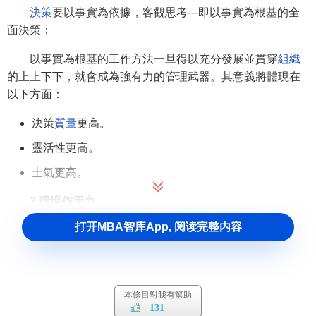
決策
要以事實為依據，客觀思考---即以事實為根基的全
面決策；
以事實為根基的工作方法一旦得以充分發展並貫穿
組織
的上上下下，就會成為強有力的管理武器。其意義將體現在
以下方面：
決策
質量
更高。
靈活性更高。
士氣更高。
3.環境作用力
打开MBA智库App, 阅读完整内容
業務經營應不斷按照企業所處環境的各種作用因素進行
調整；
4.按業績評判個人
本條目對我有幫助
評判員工應以業績出發，而不應以性格特征、教育程
131