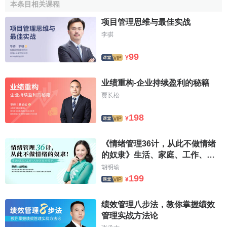
本条目相关课程
為的是建立更為強大的
競爭地位
，但他們的行動卻是從現在
项目管理思维与最佳实战
開始的。
李骐
[3]
影響企業發展的核心理念
99
¥
影響企業能否持續發展的核心理念包括：
业绩重构-企业持续盈利的秘籍
贾长松
一、“識時務者乃俊傑”
198
¥
中國人做事情講究“天時、地利、人和”的條件，講的就是
要把行動的目的和環境
協調
起來。企業生存和發展的社會環
《情绪管理36计，从此不做情绪
境可以包括政治和經濟制度、
市場
（產品、勞動和資本）以
的奴隶》生活、家庭、工作、人
及人的觀念等等。企業和社會環境之間存在著互動發展的關
际关系全搞定
胡明瑜
係。每個企業必鬚根據自己的具體情況和實際所處的環境來
199
¥
決定各自的發展目標。
绩效管理八步法，教你掌握绩效
我國企業所面對的一個事實是，中國經濟無論是在經濟
管理实战方法论
制度、市場還是人的觀念上都是不完善的。我國剛剛加入了