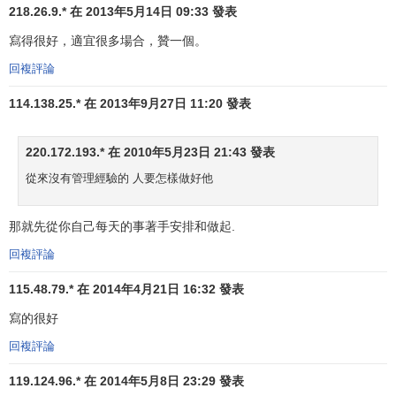
資本的利益，這是
商品經濟
制度的本性所決定的。但是，任
218.26.9.* 在 2013年5月14日 09:33 發表
何企業都不可能僅僅為資本謀取利益，
資本
的利益是生存在
寫得很好，適宜很多場合，贊一個。
其他人的利益之中的，企業的發展意味著為越來越多的人謀
回複評論
取越來越多的利益。企業能否在經營中維持一個良好的利益
關係，其關鍵取決於企業核心成員（他們有能力安排和調整
114.138.25.* 在 2013年9月27日 11:20 發表
利益矛盾）處理利益矛盾時的基本態度。他們對待自己的利
益和他人的利益的態度是什麼？這種態度決定了企業基本的
220.172.193.* 在 2010年5月23日 21:43 發表
道德觀。一個沒有核心利益的企業是沒有發展動力的，而一
從來沒有管理經驗的 人要怎樣做好他
個沒有社會責任感的企業也不可能有持續的發展。
總之，企業的核心利益是否能夠穩定持續的存在和增
那就先從你自己每天的事著手安排和做起.
長，這將取決於企業核心成員安排的同其他利益相關者的利
回複評論
益格局是什麼，而這進一步取決於企業核心成員基本的道德
觀是什麼。
115.48.79.* 在 2014年4月21日 16:32 發表
寫的很好
三、穩健控制和承擔風險
回複評論
企業的核心利益是資本的利益。資本可以在社會中獲得
平均水平的收益，例如
利息
。而企業帶給資本的回報則應該
119.124.96.* 在 2014年5月8日 23:29 發表