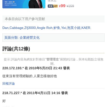
张承志
世貿組織
，這雖然標志著中國經濟開始融入到世界經濟之
99
159
¥
¥
中，但是，中國經濟與世界經濟之間畢竟還存在著相當的隔
閡。這就是中國企業生存環境的基本特點。這種環境對具體
本条目由以下用户参与贡献
的中國企業而言是利弊並存的。
Dan
,
Cabbage
,
Zfj3000
,
Angle Roh
,
鲈鱼
,
Yixi
,
泡芙小姐
,
KAER
.
一方面，這些環境限制著中國企業的發展，例如對
勞動
力流動
的限制、
社會保障
體系和
金融信用
體系的不完善、地
頁面分類
:
企業經營文化
方保護主義盛行、不合理的行業進入限制以及與世界市場的
隔閡等。
評論(共12條)
另一方面，這些不完善的環境又為企業的生存提供了一
提示:評論內容為網友針對條目"
管理理念
"展開的討論，與本站觀點立場無
種特殊條件，甚至可以使得一些企業在一定時期內快速成
關。
220.172.193.* 在 2010年5月23日 21:43 發表
長。例如，一些企業可以利用政府的特別支持，利用區域性
市場的分割或極為低廉的勞動力，甚至利用
消費者心理
的不
從來沒有管理經驗的 人要怎樣做好他
成熟（例如通過高額
廣告
投入來創造銷售奇跡）等條件迅速
回複評論
壯大。
218.71.227.* 在 2011年4月11日 14:16 發表
從
總體
上講，市場不完善所導致的弊端要遠遠大於它為
好
個別企業帶來的利益。隨著中國經濟的不斷發展，企業的生