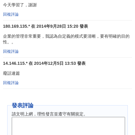
高於這個水平，否則企業就會虧損。那麼，企業為資本獲取
今天學習了，謝謝
高於社會平均收益的原因是什麼？一些
經濟學家
認為，企業
回複評論
的利潤是對冒險的回報。在現實的分配關係中，
企業利潤
一
個直觀的解釋是最後的剩餘的收人要求權，這也是其他確定
180.169.135.* 在 2014年9月28日 15:20 發表
性的收益支付後所剩下的最不確定的
收益
。因此，從這個角
企業的管理非常重要，我認為自定義的模式要清晰，要有明確的目的
度講，企業的回報是在
利益關係
中承擔風險的回報。
性。。
企業在
經營
中總是面對各種各樣的風險。控制和降低風
回複評論
險是
企業管理
的基本內容之一。也就是說，面對充滿風險的
14.146.115.* 在 2014年12月5日 13:53 發表
世界，
控制
和降低風險恰恰就是企業的專業能力之一，因
廢話連篇
此，對於非專業的企業而言是高風險的經營活動對於專業企
業而言卻是低風險的。進一步言之，為了尋求新的商機，企
回複評論
業
需要
進行一些自身也並非完全有把握的冒險，但是，企業
可以冒險的程度應該與其承擔風險的能力有關係。
發表評論
企業的天職是控制風險和承擔風險，在這方面的能力決
請文明上網，理性發言並遵守有關規定。
定著企業所能獲取的利潤。企業因其“藝高”所以才“膽大”，進
而“利高”。我們的一些企業家實際上並沒有真正瞭解利潤和風
險的這種內在聯繫，只看到了別人“膽大”和“利高”之間的關