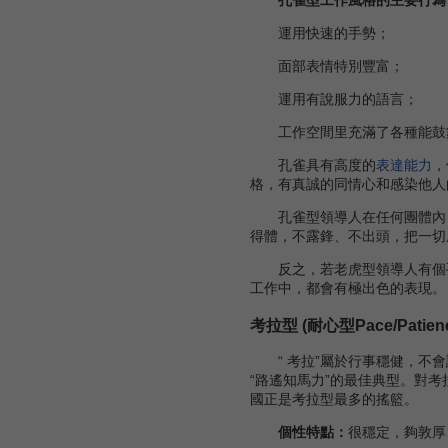
運用快速的手勢；
面部表情特別豐富；
運用有說服力的語言；
工作空間里充滿了各種能鼓
孔雀具有高度的
表達能力
，
格，有真誠的同情心和感染他人
孔雀型領導人在任何團體內，
得體，不露鋒、不出頭，把一切
反之，若老虎型領導人有個孔
工作中，都會有極出色的表現。
考拉型 (耐心型Pace/Patien
“ 考拉”屬於行事穩健，不會
“路遙知馬力”的最佳典型。對
國正是考拉型最多的搖籃。
個性特點：
很穩定，夠敦厚