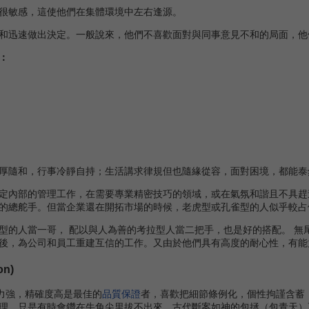
很敏感，這使他們在集體環境中左右逢源。
和迅速做出決定。一般說來，他們不喜歡面對與同事意見不和的局面，他
：
隨和，行事冷靜自持；生活講求律規但也隨緣從容，面對困境，都能泰
內部的管理工作，在需要專業精密技巧的領域，或在氣氛和諧且不具趕
的總舵手。但當企業還在開拓市場的時候，老虎型或孔雀型的人似乎較占
人當一哥， 配以與人為善的考拉型人當二把手，也是好的搭配。 無
後，為公司和員工重建互信的工作。又由於他們具有高度的耐心性，有能
n)
力強，精確度高是最佳的
品質保證
者，喜歡把細節條例化，個性拘謹含蓄
理，只是有時會鑽在牛角尖里拔不出來。古代斷案如神的包拯（包青天）