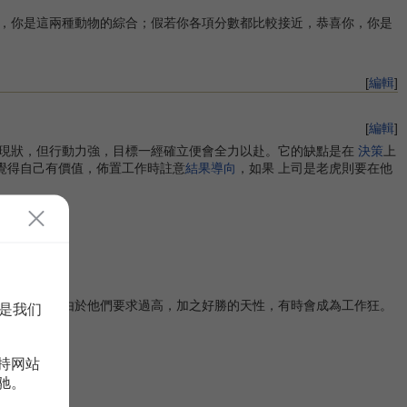
，你是這兩種動物的綜合；假若你各項分數都比較接近，恭喜你，你是
[
編輯
]
[
編輯
]
持現狀，但行動力強，目標一經確立便會全力以赴。它的缺點是在
決策
上
覺得自己有價值，佈置工作時註意
結果導向
，如果 上司是老虎則要在他
人的
情感
。由於他們要求過高，加之好勝的天性，有時會成為工作狂。
是我们
持网站
驰。