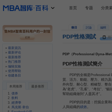
首页
专题
分类
條目
討論
編輯
PDP性格測試
用
最新資訊
最新评论
PDP（Professional Dyna
最新推荐
热门推荐
PDP性格測試簡介
编辑实验
使用帮助
PDP的全稱是Professiona
创建条目
質、活力、動能、壓力、精力及
外向型、耐心型、精確型、整合
本周推荐
最多推荐
為“老虎”、“孔雀”、“考拉”、“
債券
幫助組織做到“人盡其才”。
飲料
PDP的目的是：挖掘企業和
經濟學
人與組織的
績效
。
馬克斯·韋伯
Facebook公司