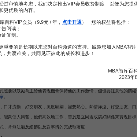
经过审慎地考虑，我们决定推出VIP会员收费制度，以便为您提
和更优质的内容。
；
库百科VIP会员（9.9元 / 年，
点击开通
），您的权益将包括：
。
广告阅读；
验证复制。
競爭力
強、好勝心盛、積極自信，是個有決斷力的
組織
者。他胸懷大志、
誓要取得目標的家伙。
更重要的是长期以来您对百科频道的支持。诚邀您加入MBA智库
作風來進行
決策
，當其部屬者除要高度服從外，也要有冒險犯難的勇氣，
会员，共渡难关，共同见证彼此的成长和进步！
革性的工作，在開拓市場的時代或需要執行改革的環境中，最容易有出
MBA智库百
)
2023年
，口才流暢，重視形象，擅於
人際關係
的建立，富同情心，最適合人際導
孔雀要以鼓勵為主給他表現機會保持他的工作激情，但也要註意他的情緒
家
。
，口才流暢，好交朋友，風度翩翩，誠懇熱心。熱情洋溢、好交朋友、口
。能夠使人興奮，他們高效地工作，善於建立同盟或搞好關係來實現目標
式，常無法顧及細節以及對事情的完成執著度
：