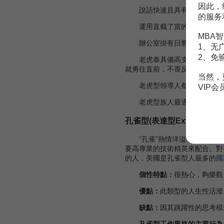
因此，
說話快速且具有說服力；
的服务
運用直截了當的實際性語言
MBA智
辦公室掛有日曆、
計劃
要點
1、无
2、免
老虎泰具備高支配型特質，
就勇往直前，不畏反抗與攻訐，
当然，
老虎型領導人都傾向以權威
VIP
老虎型族人最適合開創性與改
孔雀型(表達型Extroversion
“孔雀”熱情洋溢，好交朋友
要高專業的技術精英來配合。對
的人，美國是孔雀型人最多的
國
個性特點：
很熱心，夠樂觀
優點：
此類型的人生性活潑
缺點：
因其跳躍性的思考模
孔雀型工作風格的主要行為