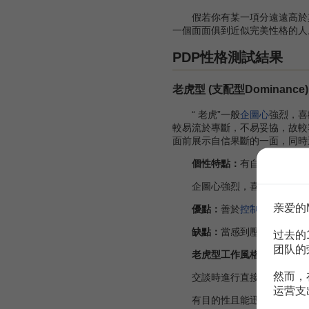
假若你有某一項分遠遠高於其
一個面面俱到近似完美性格的人
PDP性格測試結果
老虎型 (支配型Dominance)
“ 老虎”一般
企圖心
強烈，喜
較易流於專斷，不易妥協，故較
面前展示自信果斷的一面，同時
個性特點：
有自信，夠權威
企圖心強烈，喜歡冒險，個性
亲爱的
優點：
善於
控制
局面並能果
缺點：
當感到壓力時，這類
过去的
团队的
老虎型工作風格的主要行為
然而，
交談時進行直接的目光接觸
运营支
有目的性且能迅速行動；