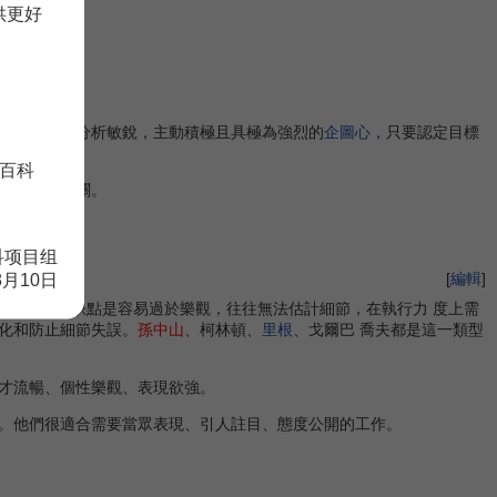
供更好
勇於冒險、分析敏銳，主動積極且具極為強烈的
企圖心
，只要認定目標
百科
為其殺敵闖關。
色的表現。
科项目组
[
編輯
]
8月10日
向的工作。缺點是容易過於樂觀，往往無法估計細節，在執行力 度上需
化和防止細節失誤。
孫中山
、柯林頓、
里根
、戈爾巴 喬夫都是這一類型
才流暢、個性樂觀、表現欲強。
。他們很適合需要當眾表現、引人註目、態度公開的工作。