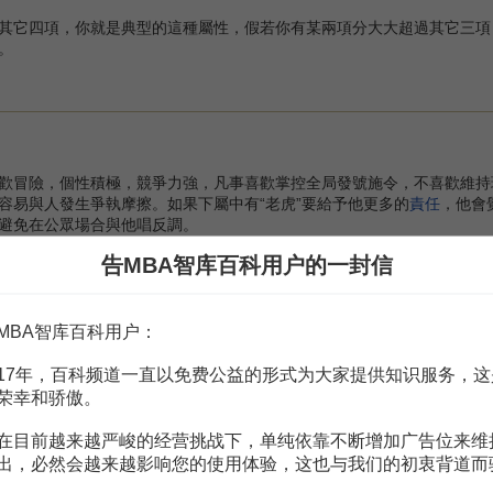
它四項，你就是典型的這種屬性，假若你有某兩項分大大超過其它三項
。
歡冒險，個性積極，競爭力強，凡事喜歡掌控全局發號施令，不喜歡維
容易與人發生爭執摩擦。如果下屬中有“老虎”要給予他更多的
責任
，他會
避免在公眾場合與他唱反調。
，決斷力高，競爭性強，胸懷大志，喜歡評估。
告MBA智库百科用户的一封信
積極，競爭力強，有對抗性。
MBA智库百科用户：
斷地作出
決定
的
能力
；用這一類型工作方式的人成就非凡。
人就會太重視迅速的完成工作，就容易忽視細節，他們可能不顧自己和別
17年，百科频道一直以免费公益的形式为大家提供知识服务，这
荣幸和骄傲。
：
在目前越来越严峻的经营挑战下，单纯依靠不断增加广告位来维
；
出，必然会越来越影响您的使用体验，这也与我们的初衷背道而