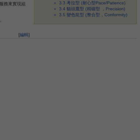
3.3
考拉型 (耐心型Pace/Patience)
服務來實現組
3.4
貓頭鷹型 (精確型 ，Precision)
3.5
變色龍型 (整合型，Conformity)
。
[
編輯
]