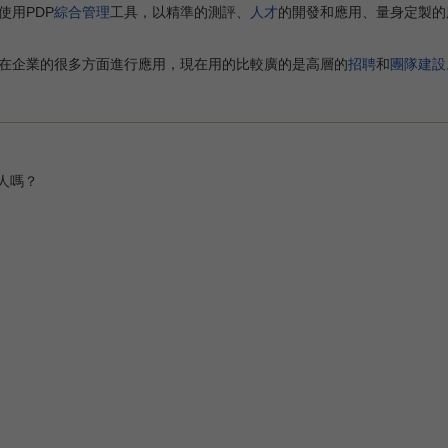
使用PDP
綜合管理
工具，以精準的測評、
人才
的開發和應用、量身定製的
在企業的很多方面進行應用，現在用的比較廣的是高層的
招聘
和
團隊建設
人嗎？