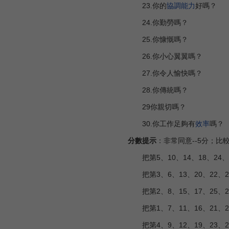
23.你的
協調能力
好嗎？
24.你勤勞嗎？
25.你慷慨嗎？
26.你小心翼翼嗎？
27.你令人愉快嗎？
28.你傳統嗎？
29你親切嗎？
30.你工作足夠有
效率
嗎？
分數提示
：非常同意--5分；比較
把第5、10、14、18、24
把第3、6、13、20、22、
把第2、8、15、17、25、
把第1、7、11、16、21、
把第4、9、12、19、23、