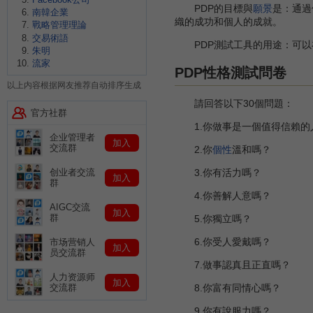
PDP的目標與
願景
是：通過
南韓企業
織的成功和個人的成就。
戰略管理理論
交易術語
PDP測試工具的用途：可以
朱明
流家
PDP性格測試問卷
以上内容根据网友推荐自动排序生成
請回答以下30個問題：
官方社群
1.你做事是一個值得信賴的
企业管理者
加入
交流群
2.你
個性
溫和嗎？
3.你有活力嗎？
创业者交流
加入
群
4.你善解人意嗎？
AIGC交流
加入
群
5.你獨立嗎？
6.你受人愛戴嗎？
市场营销人
加入
员交流群
7.做事認真且正直嗎？
人力资源师
加入
8.你富有同情心嗎？
交流群
9.你有說服力嗎？