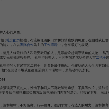
舞人心的東西。
他的
社交能力
極強，有流暢無礙的口才和熱情幽默的風度，在團體或社群
的能力，在以
團隊合作
為主的
工作環境
中，會有最好的表現。
都是人緣最好的人和最受歡迎的人，是最能吹起領導號角的人物。 當孔
成功光華都讓與領導。 孔雀型領導人，不宜有個老虎型領導人當
二把手
雀型的人甘願當其二把手，則會是最佳搭配。孔雀型的人天生具有鼓吹
 他們在開發市場或創建產業的工作環境中，最能發揮其所長。
ce)
誇張強調平實的人，性情平和對人不喜歡製造麻煩，不興風作浪，溫和善
考拉要多給予關註和溫柔想方設法挖掘他們內在的潛力。印度的甘地、蔣經國
，溫和規律，不好衝突。行事穩健、強調平實，有過人的耐力，溫和善良