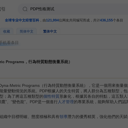
索引
全球专业中文经管百科
，由
121,994
位网友共同编写而成，共计
436,155
个条目
收藏
简体中文
繁体中文
手机看条目
-Metric Programs，行為特質動態衡量系統）
l Dyna-Metric Programs（行為特質動態衡量系統），它是一個用來衡
能量變動情況的系統。PDP根據人的天生特質，將人群分為五種類型，包
型；為了將這五種類型的
個性特質
形象化，根據其各自的特點，這五類人
貓頭鷹”、“變色龍”。PDP是一個進行
人才管理
的專業系統，能夠幫助人們認
組織中目標明確、態度積極和具有
領導
潛力的優秀精英，強化他們的天賦