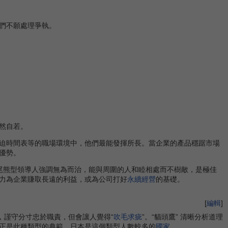
們不願處理爭執。
然自若。
迫時間表等的職場環境中，他們最能發揮所長。當企業的產品穩踞市場
優勢。
尾熊型領導人強調無為而治，能與周圍的人和睦相處而不樹敵，是極佳
力為企業賺取長遠的利益，或為公司打好
永續經營
的基礎。
[
編輯
]
，謹守分寸忠於職責，但會讓人覺得“
吹毛求疵
”。“貓頭鷹” 清晰分析道理
正是此種類型的典範。日本是這個類型人數較多的
國家
。