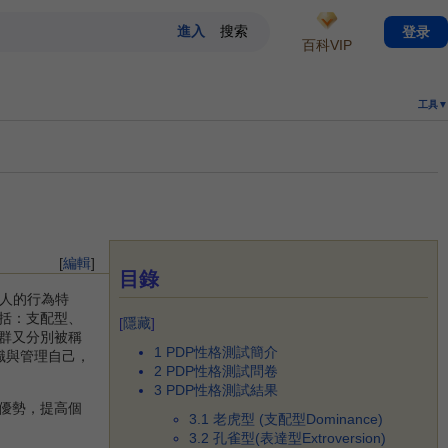
登录
百科VIP
工具▼
[
編輯
]
目錄
量個人的行為特
括：支配型、
[
隱藏
]
群又分別被稱
1
PDP性格測試簡介
識與管理自己，
2
PDP性格測試問卷
3
PDP性格測試結果
優勢，提高個
3.1
老虎型 (支配型Dominance)
3.2
孔雀型(表達型Extroversion)