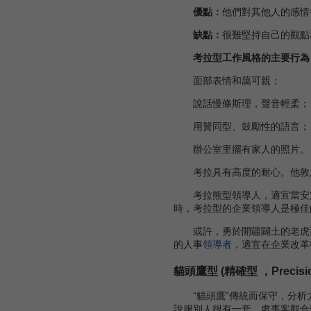
優點：
他們對其他人的感情
缺點：
很難堅持自己的觀點
考拉型工作風格的主要行為
面部表情和藹可親；
說話慢條斯理，聲音輕柔；
用贊同型、鼓勵性的語言；
辦公室里擺有家人的照片。
考拉具有高度的耐心。他敦厚
考拉熊型領導人，適宜當安定
時，考拉型的企業領導人是極佳
或許，勇於開疆闢土的老虎型的
的人事
領導者
，適宜在企業改革
貓頭鷹型 (精確型 ，Precisio
“貓頭鷹”傳統而保守，分析
說服別人很有一套，處事客觀合