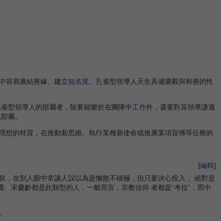
中容易廣結善緣、建立
知名度
。孔雀型領導人天生具備樂觀與和善的性
雀型領導人的部屬者，除要能樂於在團隊中
工作
外，還要對其領導謙遜
或部屬。
理想的特質，在推動新思維、執行某種新使命或推廣某項宣傳等任務的
[
編輯
]
良，在別人眼中常讓人誤以為是懶散不積極，但只要決心投入， 絕對是
、宋慶齡都是此類型的人，一般而言，宗教信仰 者都是“考拉”，而中
。