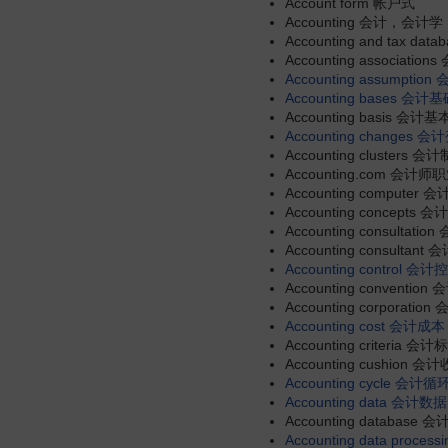
Account form 帐户式
Accounting 会计，会计学
Accounting and tax 
Accounting associatio
Accounting assumption
Accounting bases
会计基
Accounting basis 会计
Accounting changes
会计
Accounting cluste
Accounting.com 会计
Accounting compute
Accounting concepts 
Accounting consultati
Accounting consultan
Accounting control
会计控
Accounting conventio
Accounting corporatio
Accounting cost
会计成本
Accounting criteria 会计
Accounting cushion 
Accounting cycle
会计循
Accounting data
会计数据
Accounting database
Accounting data processi