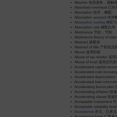
Absolve 免偿债务，接触
Absorbed overhe
Absorption 转并，摊配
Absorption account
Absorption costing
摊配与
Absorption rate 摊配比率
Abstinence 节欲，节制
Abstinence theory of 
Abstract 摘要表
Abstract of title 产权
Abuse 滥用职权
Abuse of tax shelter
Abuse of trust 滥用信托权
Accelerated capital 
Accelerated cost re
Accelerated depreciatio
Accelerated loan co
Accelerating bonus 
Accelerating inflatio
Accelerating clause 
Acceptable investme
Acceptable reliabilit
Acceptance
承兑
、已承兑
Acceptance bank 汇票