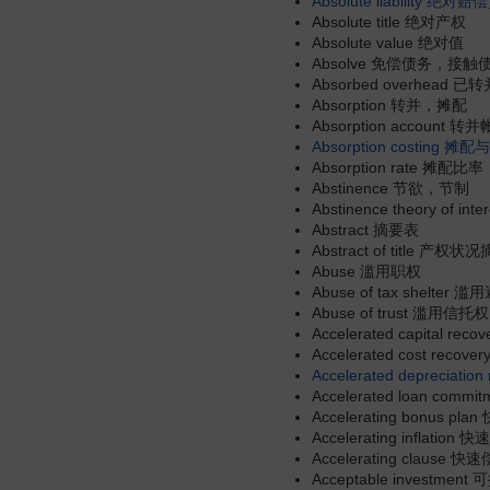
Absolute liability
绝对赔偿
Absolute title 绝对产权
Absolute value 绝对值
Absolve 免偿债务，接触
Absorbed overhead 已转
Absorption 转并，摊配
Absorption account
Absorption costing
摊配与
Absorption rate 摊配比率
Abstinence 节欲，节制
Abstinence theory of 
Abstract 摘要表
Abstract of title 产权
Abuse 滥用职权
Abuse of tax shelter
Abuse of trust 滥用信托权
Accelerated capital 
Accelerated cost re
Accelerated depreciation
Accelerated loan co
Accelerating bonus 
Accelerating inflatio
Accelerating clause 
Acceptable investme