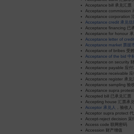
Acceptance bill 承兑汇票
Acceptance commis
Acceptance corporat
Acceptance credit
承兑信
Acceptance financin
Acceptance for hono
Acceptance letter of credi
Acceptance market
票据
Acceptance of bribes 受
Acceptance of the bid
中
Acceptance on securi
Acceptance payable
Acceptance receivab
Acceptance register
Acceptance sampling 
Acceptance supra pro
Accepted bill 已承兑汇票
Accepting house 汇票
Acceptor
承兑人
，验收人
Acceptor supra prote
Accept-reject decis
Access code 联网密码
Accession 财产增值