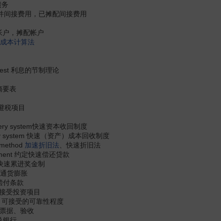
债务
ad 已转并间接费用，已摊配间接费用
 转并帐户，摊配帐户
成本计算法
interest 利息的节制理论
状况摘要表
 滥用避税项目
recovery system快速资本收回制度
covery system 快速（资产）成本回收制度
n method
加速折旧法
、快速折旧法
mmitment 约定快速偿还贷款
plan 快速累进奖金制
n 快速通货膨胀
快速偿付条款
nt 可接受投资项目
y level 可接受的可靠性程度
票据、验收
承兑银行