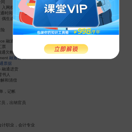
属合同
库权，入网权
、连通时间
成本，偶生成本
故保险
tance 融通承兑
通汇票
e 融通欠帐
ment
融通背书
通票据
ase 融通进货
票背书人
on 和解和清偿
帐单，记帐
r 会计官员，出纳官员
sion 会计职业，会计专业