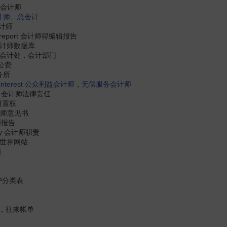
 助理会计师
计师
、
总会计
管会计师
tion report 会计师得编辑报告
se 会计师数据库
ment 会计处，会计部门
师公费
事务所
interest
公众利益会计师
，
无偿服务会计师
bility 会计师法律责任
师留置权
 会计师意见书
计师报告
ility 会计师职责
会计师世界网站
额
户分类表
，往来帐单