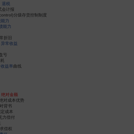
、
退税
 简式会计报
ory control)分级存货控制制度
税能力
债能力
n 异常折旧
、
异常收益
常盘亏
损耗
常收益率
曲线
，
绝对金额
age 绝对成本优势
 绝对背书
绝对固定成本
 绝对无力偿付
益
对优先求偿权