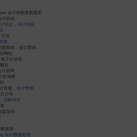
database 会计和税务数据库
ns 会计协会
会计假定
，
会计假设
础
基本方法
变更
rs 会计制度群体，会计群体
师职业网站
r 会计电子计算机
会计概念
on 会计咨询
t 会计咨询师
制
n 会计常规，
会计惯例
n 会计公司
，
记帐成本
标准
会计收益低估
环
 会计数据库
ng
会计数据处理