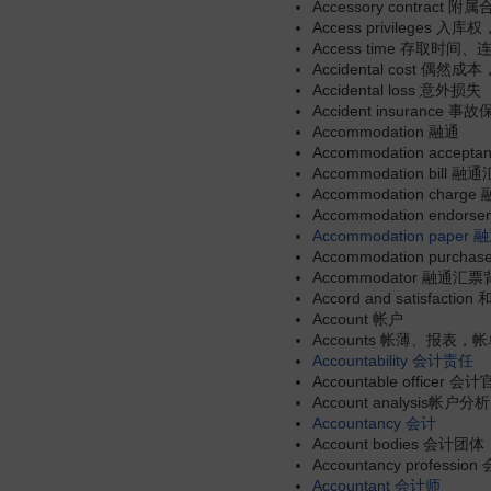
Accessory contract 附
Access privileges 入
Access time 存取时间
Accidental cost 偶然
Accidental loss 意外损失
Accident insurance 事
Accommodation 融通
Accommodation accep
Accommodation bill 融
Accommodation charg
Accommodation endorse
Accommodation paper
融
Accommodation purch
Accommodator 融通汇
Accord and satisfacti
Account 帐户
Accounts 帐薄、报表，
Accountability
会计责任
Accountable office
Account analysis帐户分析
Accountancy
会计
Account bodies 会计团体
Accountancy profes
Accountant
会计师