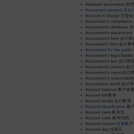
Assistant accountant
Accountant general
总会
Account in charge 主
Accountant’s compila
Accountant’s databa
Accountant’s depart
Accountant’s fees 会计
Accountant’s firm 会计
Accountant for the public 
Accountant’s legal lia
Accountant’s lien 会计
Accountant’s opinion
Accountant’s report会
Accountant’s responsib
Accountants world 
Account balance 帐户余
Account bill 帐单
Account books 会计帐薄
Account classification
帐
Account clerk 帐务员
Account code 账号代码
Account current
往来帐户
Account day 结算日