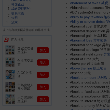
Abatement of taxes
减税
韩国企业
Abbreviated accounts
战略管理理论
ABC system(of invent
交易术语
Ability to pay taxation
纳
朱明
Ability to service debts
偿
流家
Abnormal cost 异常成本
以上内容根据网友推荐自动排序生成
Abnormal depreciatio
Abnormal gain 异常利得
官方社群
Abnormal loss
异常损失
Abnormal shrinkage 异
企业管理者
Abnormal spoilage 异常
加入
交流群
Abnormal yield curve
异
About of circa 大约
创业者交流
加入
Above par 超过票面值
群
Above the line
线上项目
AIGC交流
Abscond 潜逃
加入
群
Absolute amount
绝对数
Absolute cost advant
市场营销人
Absolute endorsement
加入
员交流群
Absolute fixed cost 
Absolute insolvency
人力资源师
加入
Absolute interest 绝对权
交流群
Absolute priority 绝