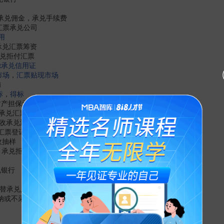
sion 承兑佣金，承兑手续费
ion 汇票承兑公司
用
g 已承兑汇票筹资
ur 承兑拒付汇票
t
承兑信用证
市场
，
汇票贴现市场
贿
标
，
得标
ty 财产担保承兑
 应付承兑汇票
le 应收承兑汇票
 承兑汇票登记薄
验收抽样
test 承兑拒付汇票
承兑银行
ct 代替承兑人
ion 采纳或不采纳决策