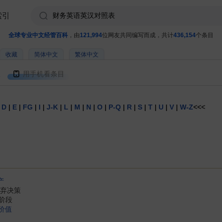
索引
全球专业中文经管百科
，由
121,994
位网友共同编写而成，共计
436,154
个条目
收藏
简体中文
繁体中文
用手机看条目
|
D
|
E
|
FG
|
I
|
J-K
|
L
|
M
|
N
|
O
|
P-Q
|
R
|
S
|
T
|
U
|
V
|
W-Z
<<<
产
n 废弃决策
弃阶段
价值