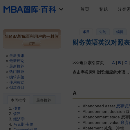
首页
专题
分类
条目
讨论
编辑
财务英语英汉对照表
最新资讯
最新评论
>>>
返回索引首页
A
|
B
|
C
最新推荐
热门推荐
点击字母索引浏览相应的术语...
编辑实验
使用帮助
创建条目
A
本周推荐
最多推荐
Abandoned asset
废弃资
债券
Abandonment decisio
饮料
Abandonment stage 废
经济学
Abandonment value
废弃
马克斯·韦伯
Abatement 减免、冲销
Facebook公司