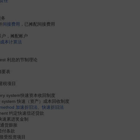
责任
债务
并
间接费用
，已摊配间接费用
 转并帐户，摊配帐户
成本计算法
interest 利息的节制理论
状况摘要表
 滥用避税项目
recovery system快速资本收回制度
covery system 快速（资产）成本回收制度
 method
加速折旧法
、
快速折旧法
mmitment 约定快速偿还贷款
plan 快速累进奖金制
n 快速通货膨胀
快速偿付条款
nt 可接受投资项目