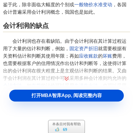
鉴于此，除非面临大幅度的个别或
一般物价水准变动
，各国
会计普遍采用会计利润概念，我国也是如此。
会计利润的缺点
会计利润也存在着缺陷。由于会计利润在其计算过程运
用了大量的估计和判断，例如，
固定资产折旧
就需要根据有
关资料估计和判断其使用年限；再如
应收账款
的
坏账
费用，
也需要根据客户的信用情况作出估计和判断等，这使得计算
出的会计利润在很大程度上是主观估计和判断的结果。又由
于会计利润在其计算过程中可以采用多种会计准则均允许的
会计方法
，如
存货
的计价可以采用
先进先出法
，也可以采用
后进先出法
；
固定资产
的折旧可以采用
直线法
，也可以采用
打开MBA智库App, 阅读完整内容
加速折旧法
等，这使得计算出的会计利润更带有人为的色
彩。对于会计利润的上述缺陷，一般认为可以通过完善
会计
准则
等办法加以克服。
本条目对我有帮助
69