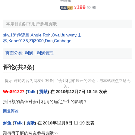
朱烨东
199
299
¥
¥
本条目由以下用户参与贡献
sky
,
18°@鷺島
,
Angle Roh
,
Oval
,
funwmy
,
山
林
,
Kane0135
,
Zfj3000
,
Dan
,
Cabbage
.
页面分类
:
利润
|
利润管理
评论(共2条)
提示:评论内容为网友针对条目"
会计利润
"展开的讨论，与本站观点立场无
关。
Wrt891227
(
Talk
|
贡献
) 在 2010年12月7日 18:15 发表
折旧额的高低对会计利润的确定产生的影响？
回复评论
鲈鱼
(
Talk
|
贡献
) 在 2010年12月8日 11:19 发表
期待有了解的网友参与贡献~~