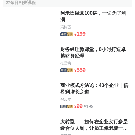
本条目相关课程
阿米巴经营100讲，一切为了利
润
冯梓晋
199
¥
财务经理微课堂，8小时打造卓
越财务经理
张雪梅
559
¥
商业模式方法论：40个企业十倍
盈利增长之道
倪云华
99
199
¥
¥
大转型——如何在企业实行多层
级合伙人制，让员工像老板一样
行动