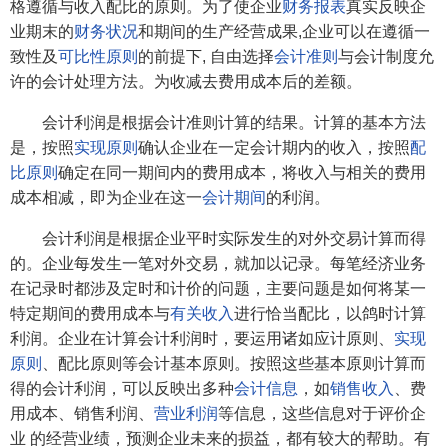
格遵循与收入配比的原则。为了使企业
财务报表
真实反映企
业期末的
财务状况
和期间的生产经营成果,企业可以在遵循一
致性及
可比性原则
的前提下, 自由选择
会计准则
与会计制度允
许的会计处理方法。为收减去费用成本后的差额。
会计利润是根据会计准则计算的结果。计算的基本方法
是，按照
实现原则
确认企业在一定会计期内的收入，按照
配
比原则
确定在同一期间内的费用成本，将收入与相关的费用
成本相减，即为企业在这一
会计期间
的利润。
会计利润是根据企业平时实际发生的对外交易计算而得
的。企业每发生一笔对外交易，就加以记录。每笔经济业务
在记录时都涉及定时和计价的问题，主要问题是如何将某一
特定期间的费用成本与
有关收入
进行恰当配比，以鸽时计算
利润。企业在计算会计利润时，要运用诸如应计原则、
实现
原则
、配比原则等会计基本原则。按照这些基本原则计算而
得的会计利润，可以反映出多种
会计信息
，如
销售收入
、费
用成本、销售利润、
营业利润
等信息，这些信息对于评价企
业 的经营业绩，预测企业未来的损益，都有较大的帮助。有